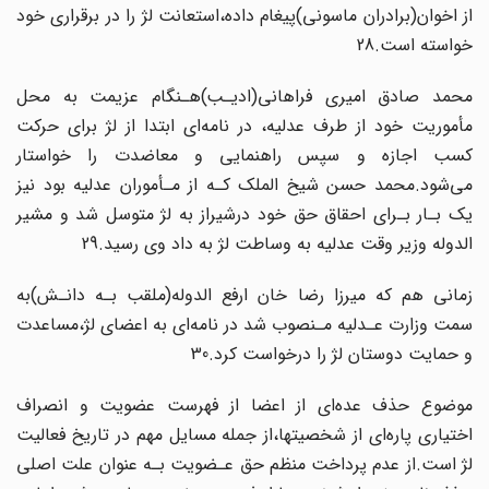
از اخوان(برادران ماسونی)پیغام داده،استعانت لژ را در برقراری خود
خواسته است.28
محمد صادق امیری‌ فراهانی‌(ادیـب‌)هـنگام عزیمت به محل
مأموریت خود از طرف عدلیه، در‌ نامه‌ای ابتدا از لژ برای حرکت
کسب اجازه و سپس راهنمایی و معاضدت را خواستار
می‌شود.محمد حسن شیخ الملک‌ کـه‌ از‌ مـأموران عدلیه بود نیز
یک بـار بـرای احقاق حق خود در‌شیراز‌ به لژ متوسل شد و مشیر
الدوله وزیر وقت عدلیه به وساطت لژ به داد وی رسید‌.29‌
زمانی‌ هم که میرزا رضا خان ارفع الدوله(ملقب بـه دانـش)به
سمت‌ وزارت‌ عـدلیه‌ مـنصوب‌ شد در نامه‌ای به اعضای لژ،مساعدت
و حمایت دوستان لژ را درخواست کرد‌.30‌
موضوع‌ حذف عده‌ای از اعضا از فهرست عضویت و انصراف
اختیاری پاره‌ای از شخصیتها،از جمله‌ مسایل‌ مهم در تاریخ فعالیت
لژ است.از عدم پرداخت منظم حق عـضویت‌ بـه‌ عنوان‌ علت‌ اصلی