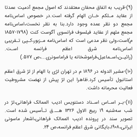
(9)-قریب به اتفاق محقان معتقدند که اصول مجمع آدمیت عمدتا
از عقاید‌ مـلکم‌ خـان الهام‌ گرفته است.در خصوص اساس‌نامه‌
مجمع دو نظر عمده وجود دارد.بنا به نظر نخست،اساس‌نامه
مجمع‌ ملهم از عقاید فیلسوف فرانسوی آگوست کنت‌ (1798-1857
م)است،ولی‌ نظر‌ مدعی‌ است که اساس‌نامه مـزبور،کـپی تـقریبی
اساس‌نامه شرق اعظم فرانسه‌ اسـت.
(رائیـن،اسـماعیل،فراموشخانه یا فراماسونری...،ص 577‌.)
(‌‌10‌)-مشیر الدوله در 1896 م در تهران لژی با الهام از لژ شرق اعظم‌
استانبول‌ تأسیس‌ کرد.ظاهرا این لژ پیش از نهضت‌ مشروطیت
فعالیت محرمانه داشت.
(11)-بـر اسـاس اسـناد‌ دستنویس ادیب الممالک فراهانی،لژ در
شب سه‌شنبه 19 ربیع الاول 1326 هــ‌.ق تـأسیس شده است.
تصویر‌ سند‌ در پرونده ادیب الممالک فراهانی،اشعار ماسونی
ایرانی،1908،بایگانی شرق اعظم فرانسه،ص 24.