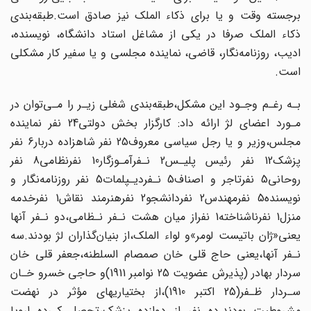
برجسته‌ وقت‌ و یا برای ذکاء الملک نیز صادق است.طبقه‌بندی
ذکاء الملک صرفا در‌ یکی‌ از مشاغل‌ استاد دانشگاه، نویسنده،
ادیب، روزنامه‌نگار، قاضی، نماینده مجلسی و یا سفیر کار مشکلی
است.
بـه‌ رغـم‌ وجـود این مشکل،طبقه‌بندی شغلی زیـر را مـی‌توان در
مـورد اعضای لژ‌ ارائه‌ داد: کارگزار بخش دولتی‌24 نفر نماینده‌
مجلس‌،وزیر‌ و یا رجل سیاسی معروف‌25 نفر شاهزاده‌ دربار‌6 نفر
پزشک‌12 نفر رئیس پلیـس‌2 نـفرآمـوزگار10 نفرنظامی‌8 نفر
روحانی‌‌5 نفر‌تاجر و اصناف‌5 نـفردیـپلمات‌5 نفر‌ روزنامه‌نگار‌ و
نویسنده‌5 نفر‌مهندس‌‌2 نفر‌دانشجو2 نفرهنرمند نقاش‌1 نفرخدمه‌
منزل‌‌1 نفرناشناخته‌1 نفراز میان هشت نـفر نـظامی،دو نـفر آنها
یعنی‌«ژان‌ باتیست لومر»و لواء الملک،از بنیان‌گذاران‌‌ لژ بودند.سه
نـفر‌ آنها‌،یعنی حاج قلی خان صمصام‌ السلطنه‌،جعفر قلی خان
سردار بهادر (پذیرش عضویت 25 نوامبر 1911)و حاجی خسرو خـان‌
سـردار‌ ظـفر(25 اکتبر 1910)،از‌ بختیاریهای‌ مؤثر‌ در نهضت
مشروطیت‌ بودند‌.ده نفر از دوازده‌ پزشک‌،تحصل کـرده اروپا