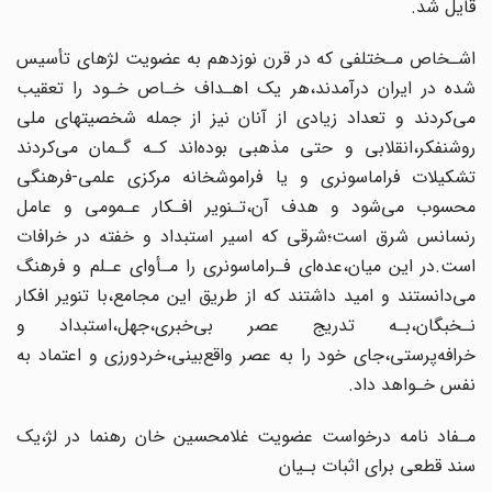
قایل شد.
اشـخاص مـختلفی که در‌ قرن‌ نوزدهم‌ به عضویت لژهای تأسیس
شده در ایران درآمدند،هر یک اهـداف خـاص خـود را تعقیب‌
می‌کردند و تعداد زیادی از آنان نیز از جمله شخصیتهای ملی‌
روشنفکر،انقلابی و حتی‌ مذهبی بوده‌اند کـه گـمان‌ می‌کردند‌
تشکیلات فراماسونری و یا فراموشخانه مرکزی علمی-فرهنگی
محسوب می‌شود و هدف آن،تـنویر افـکار عـمومی و عامل‌
رنسانس شرق است؛شرقی که اسیر استبداد و خفته در خرافات
است.در این میان،عده‌ای‌ فـراماسونری‌ را مـأوای عـلم و فرهنگ
می‌دانستند و امید داشتند که از طریق این مجامع،با تنویر افکار
نـخبگان،بـه تدریج عصر بی‌خبری،جهل،استبداد و
خرافه‌پرستی،جای خود را به عصر واقع‌بینی،خردورزی و اعتماد‌ به‌
نفس خـواهد داد.
مـفاد نامه درخواست عضویت غلامحسین خان رهنما در لژ،یک
سند قطعی برای اثبات بـیان