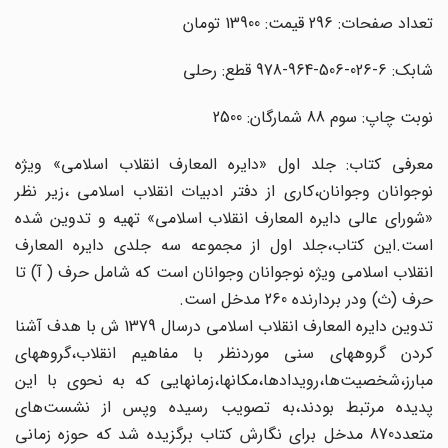
تعداد صفحات: 296 قیمت: 13900 تومان
شابک: 6-026-506-964-978 قطع: رحلی
نوبت چاپ: سوم 88 شمارگان: 2500
معرفی کتاب: جلد اول «دایره المعارف انقلاب اسلامی» ویژه
نوجوانان وجوانان،کاری از دفتر ادبیات انقلاب اسلامی ،زیر نظر
«شورای عالی دایره المعارف انقلاب اسلامی» تهیه و تدوین شده
است.این کتاب،جلد اول از مجموعه سه جلدی دایره المعارف
انقلاب اسلامی ویژه نوجوانان وجوانان است که شامل حرف ( آ) تا
حرف (ث) ودر بردارنده 260 مدخل است.
تدوین دایره المعارف انقلاب اسلامی درسال 1379 ش با هدف آشنا
کردن گروههای سنی موردنظر با مفاهیم انقلاب،گروههای
مبارز،شخصیت‌ها،رویدادها،مکانها،زمانهایی که به نحوی با این
پدیده مرتبط بودند،به تصویب رسیده وپس از نشست‌های
متعدد870 مدخل برای نگارش کتاب برگزیده شد که حوزه زمانی