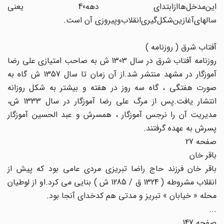
این‌مدخل‌ها‌از‌ابتدای دهه‌40 یعنی
سالهای‌آغازین‌شکل‌گیری‌انقلاب‌وپیروزی آن است.
آفتاب شرق ( روزنامه )
روزنامه آفتاب شرق در سال 1303 ش به صاحب امتیازی علی رضا
آموزگار در مشهد منتشر شد.از آن زمان تا سال 1357 ش گاه به
صورت هفتگی ، گاه سه روز در هفته و بیشتر به شکل روزانه
انتشار یافت.پس از مرگ علی رضا آموزگار در سال 1333 ش،
مدیریت آن را نرجس آموزگار ، همسرش و عبد الحسین آموزگار
پسرش به عهده گرفتند.
صفحه 27
باقر خان
باقر خان فرزند حاج راضا تبریزی مردی عامی بود که پیش از
انقلاب مشروطه ( 1324 ق / 1285 ش ) بنایی می کرد.او از لوطیان
محله « خیابان » تبریز و مدتی هم کدخدای آنجا بود.
...
صفحه 147