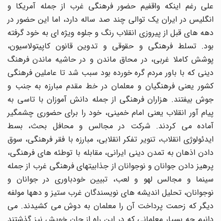
على رغم اینکه واقفیم حضور فرهنگى غرب از جمله آمریکا و
انگلیس در ایران یک توالى چند صد ساله دارد، اما این حضور در
دهه هاى قبل از پیروزى انقلاب رنگ و جلوه ویژه اى به خود گرفته
بود. تسلط فرهنگى و حقوقى و تدوین قانون کاپیتولاسیون،
پوشش کاملا غربی، در محاق ماندن و در حاشیه ماندن فرهنگ
دینى که با باور مردم گره خورده بود سبب شد تا عاملین فرهنگى
کشور یعنى فرهنگیان و معلمان در خط مقدم مبارزه به جنب و
جوش بیفتند. هزاران فرهنگى از جمله دانش آموزان با تاسى به
پیام آور انقلاب یعنى امام خمینی، خود را براى حضورى چشمگیر
آماده مى کردند. شرکت در مجالس و محافل بحث، بسط
ایدئولوژى انقلاب، تنویر تفکر انقلابی، مبارزه با فقر فرهنگی، سوق
دادن اذهان به تمدن دینى ایرانی، مقابله با توطئه هاى فرهنگی،
پرهیز دادن جوانان و نوجوانان از جذابیتهاى فرهنگى غرب از جمله
سینما و مجالس لهو و لعب، تبیین خودباورى در جوانان و
نوجوانان، تحلیل اندیشه هاى نویسندگان غرب ستیز و دهها مولفه
دیگر که زحمت پرداخت آن را معلمان به دوش مى کشیدند. مى
دانیم چه بسیار معلمانى که در این راه از جان خویش نیز گذشتند