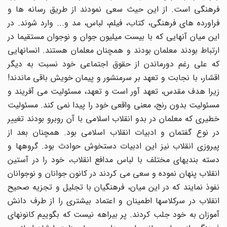
فرهنگى است. از این حیث سعى نمودند از طریق رسانه ها و
فراورده هاى فرهنگی، کتاب، فیلم، لباس، مد و... وارد شوند. در
این میان آنهایى که با بیست میلیون جوان و نوجوان مستقیما در
ارتباط بودند معلمان بودند و همچنان معلمان هستند. انسانهایى
که على رغم دورماندن از حقوق اجتماعى خود نسبت به دیگر
اقشار، با نجابت و تعهد بر سرمنشور و پیمان خویش باقى ماندند!
زیرا هدف مقدس، تعهد آور است و تعهد، مسئولیت مى آفریند و
مسئولیت بدون رنج، معنى واقعى خود را پیدا نمى کند. مسئولیت
خطیرى که معلمان در بدو انقلاب اسلامى با آن روبرو بودند تغییر
در نوع گفتمان و ادبیات انقلاب اسلامى بود. همچنان بعد از
پیروزى انقلاب نیز این ادبیات دستخوش حوادث بود. گروهها و
دسته بندیهاى مختلف با لباس مدافع انقلاب، خود را در آستین
انقلاب پنهان نموده و سعى مى کردند در کانون جوانان و نوجوانان
نفوذ نمایند که در این میان، فرهنگیان با تجلیل و تجزیه صحیح
انقلاب در سرکلاسها اطمینان و اعتماد بیشترى را از طرف دانش
آموزان به خود جلب کردند. پر بیراهه نیست که بگوییم کانونهاى