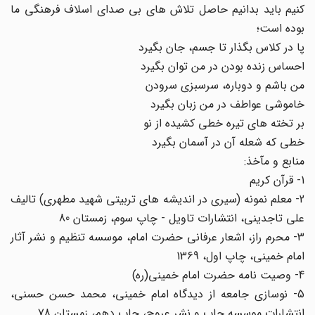
کنیم باید بدانیم حاصل تلاش هاى بى صداى اسلاف فرهنگى ما
بوده است؛
پا در کلاس بگذار تا جسم، جان بگیرد
احساس زنده بودن در من توان بگیرد
من باشم و دوباره، سرسبزى سرودن
خاموشى عواطف در من زبان بگیرد
بر تخته هاى تیره خطى کشیده از نو
خطى که شعله آن در آسمان بگیرد
منابع و مآخذ:
1- قرآن کریم
2- معلم نمونه (سیرى در اندیشه هاى تربیتى شهید مطهری) تالیف
على تاجدینی، انتشارات تاویل - چاپ سوم، ‌زمستان 80
3- محرم راز، اشعار عرفانى حضرت امام، موسسه تنظیم و نشر آثار
امام خمینی، چاپ اول، 1369
4- وصیت نامه حضرت امام خمینی(ره)
5- نوسازى جامعه از دیدگاه امام خمینی، محمد حسن حسنی،
انتشارات موسسه چاپ و نشر عروج، چاپ دهم، زمستان 78