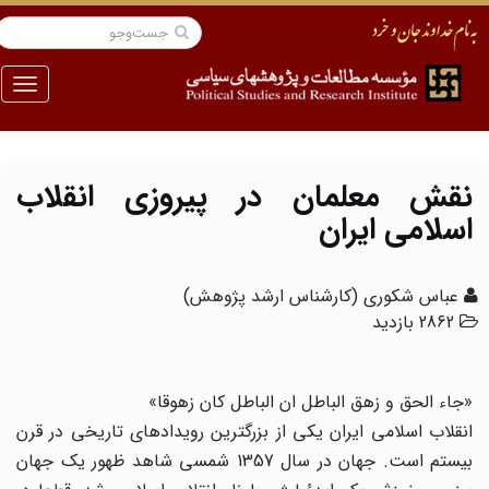
منو
نقش معلمان در پیروزى انقلاب
اسلامى ایران
عباس شکوری (کارشناس ارشد پژوهش)
2862 بازدید
«جاء الحق و زهق الباطل ان الباطل کان زهوقا»
انقلاب اسلامى ایران یکى از بزرگترین رویدادهاى تاریخى در قرن
بیستم است. جهان در سال 1357 شمسى شاهد ظهور یک جهان