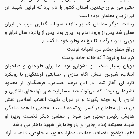
حتى مى توان چندین استان کشور را نام برد که اولین شهید آن
نیز از بین معلمان بوده است.
رسالت دیگر معلمان که بر خلاف سرمایه گذارى غرب در ایران
عملى شد پس از ورود امام به ایران بود. پس از پانزده سال فراق و
دوری، این بزرگمرد تاریخ به وطن خود بازگشت.
رواق منظر چشم من آشیانه توست
کرم نما و فرود آ که خانه خانه توست
دوران بسیار سخت و دشوارى بود اما براى طراحان و صاحبان
انقلاب، شیرین. نقش آگاه سازى و حمایتى فرهنگیان با رویکرد
تازه اى آغاز شد. در این برهه حساس، فرهنگیان از معدود
قشرهایى بودند که مى‌توانستند مسئولیت‌هاى نهادهاى انقلابى و
ادارى را به عهده بگیرند و در دوران تثبیت انقلاب اسلامى نقش
بى بدیل معلمان بر کسى پوشیده نیست. معلمى با همه سادگى
هایش رئیس جمهور مى شود و معلمى دیگر نخست وزیر؛ او
شهید همیشه زنده رجایى و یار وفادارش شهید باهنر مى باشد.
نظم، تواضع، انصاف، عدالت، مدارا، معنویت، خلوص، قناعت، آزاد