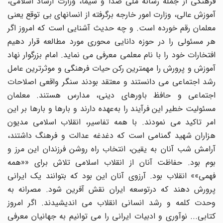
فرهنگى از جمله رسانه ملى صدا و سیما، وزارت ارشاد اسلامی،
آموزش عالی، وزارت امور خارجه برگرفته از انسانهاى بى توقع یعنى
معلمان رقم خورده است. و چه حدیث آشنایى است که امروز اگر
هر مسئولى را در حوزه دانایى محورى مورد مطالعه قرار دهیم
افتخارات خود را با نام معلمى معرفى مى نماید. امام بزرگوار نهاد
آموزش و پرورش را مهمترین رکن حیات فرهنگى و موثرترین عامل
رشد اجتماعى مى دانستند و معتقد بودند سنگر واقعى اصلاحات
اجتماعى و حافظ باورهاى دینی، مدارس هستند. معلمان
مسئولیت خطیر این فرآیند را به‌عهده دارند و بارها و بارها بر این
امر تاکید مى نمودند. با همه تفاسیر، انقلاب اسلامى مدیون
هزاران شهید گمنامى است که دغدغه عدالت و فرهنگ داشتند،
آرامش شب آنان به یقین، انتخاب راه روشن فرزندان این مرز و
بوم بود. حفاظت آنان از انقلاب اسلامى تلاش براى ««همه
فهمی»» انقلاب بود. آرزوى آنان این بود که بتوانند یک ایرانى
پرورش دهند که درتوسعه ایران نقش آفرین شود. مصرانه به
وحدت کلمه و رشد انسانى انقلاب مى اندیشیدند. اگر امروز
کتابی... نوآورى و ادبیات ایرانى را مى توانیم به جهانیان معرفى