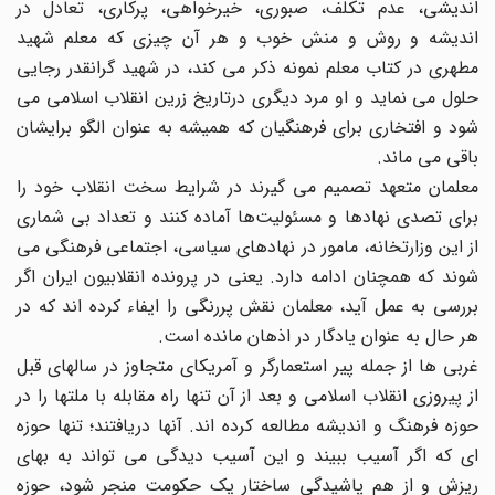
اندیشی، عدم تکلف، صبوری، خیرخواهی، پرکاری، تعادل در
اندیشه و روش و منش خوب و هر آن چیزى که معلم شهید
مطهرى در کتاب معلم نمونه ذکر مى کند، در شهید گرانقدر رجایى
حلول مى نماید و او مرد دیگرى درتاریخ زرین انقلاب اسلامى مى
شود و افتخارى براى فرهنگیان که همیشه به عنوان الگو برایشان
باقى مى ماند.
معلمان متعهد تصمیم مى گیرند در شرایط سخت انقلاب خود را
براى تصدى نهادها و مسئولیت‌ها آماده کنند و تعداد بى شمارى
از این وزارتخانه، مامور در نهادهاى سیاسی، اجتماعى فرهنگى مى
شوند که همچنان ادامه دارد. یعنى در پرونده انقلابیون ایران اگر
بررسى به عمل آید، معلمان نقش پررنگى را ایفاء کرده اند که در
هر حال به عنوان یادگار در اذهان مانده است.
غربى ها از جمله پیر استعمارگر و آمریکاى متجاوز در سالهاى قبل
از پیروزى انقلاب اسلامى و بعد از آن تنها راه مقابله با ملتها را در
حوزه فرهنگ و اندیشه مطالعه کرده اند. آنها دریافتند؛ تنها حوزه
اى که اگر آسیب ببیند و این آسیب دیدگى مى تواند به بهاى
ریزش و از هم پاشیدگى ساختار یک حکومت منجر شود، حوزه