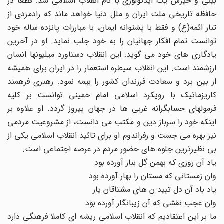
بینى و خیزش یک ایدئولوژى با نام انقلاب اسلامى شد. قطعا در
حافظه تاریخى ملت ایران و ملل دنیا خواهد ماند که رادمردى از
تبار ائمه(ع) و فقط با پشتوانه ایمان، با مبارزات پانزده ساله خود
توانست تمام افکار جهانیان را به خود جلب نماید. او در آخرین
یادگارى هاى خود مى گوید: این انقلاب دستاورد میلیونها انسان
ارزشمند است. این انقلاب سیطره استعمار را در ایران براى همیشه
از بین برد و سعادت فرزندان کشور را بیمه نمود. رهبرى فرهمند
کاریزماتیک با رویکرد اسلامى امام خمینى توانست بر کلیه
فرمولهاى حسابگرانه غربى ها در جهان پیروز گردد. او علاوه بر
اینکه خود را سرباز دین و مکتب مى دانست، از مشروعیت مردمى
نیز بهره مى جست و رفراندوم او براى تائید انقلاب اسلامى یکى از
بى نظیرترین جلوه هاى حضور مردم در عرصه اجتماعى است.
یاد آن روزى که بهمن گل ببار آورده بود
وان زمستانى که مستان را بهار آورده بود
یاد باد آن دل تپید ن هاى مشتاقان یار
وان عجب نقشى که آن زیبانگار آورده بود
ما بر این اعتقادیم که انقلاب اسلامى ریشه اى کاملا فرهنگى دارد