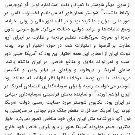
از سوی دیگر شوستر با کمپانی نفت استاندارد اویل آو نیوجرسی
[3]
ارتباط داشت،
شوستر همان‌طور که می‌دانیم اختیارات تامی در
امور مالی ایران پیدا کرده بود و در کلیه امور مالی و پولی، خزانه،
وضع مالیات‌ها و عواید دولتی دخالت می‌کرد. هیچ خرجی بدون
اجازه او صورت نمی‌گرفت، تنظیم بودجه و نظارت بر اجرای آن،
نظارت بر قرضها و امتیازات همه در حوزه اختیار او بود. بهانه
دولت ایران از اعطای این همه اختیار این بود که آمریکا خیلی دور
است و نمی‌تواند علایق و منافع خاصی در ایران داشته باشد.
عده‌ای آمریکا را بی‌طرف و وزنه‌ای در برابر روس و انگلیس
می‌دیدند، با این وصف بر‌خلاف اظهار‌نظر ایوانف که معتقد بود
شوستر می‌خواست زمینه را برای سرمایه‌گذاری اقتصادی آمریکا در
[4]
ایران فراهم آورد،
او نماینده بخش فراملیتی سرمایه‌داری جهانی
در ایران بود. تکاپوی شوستر مورد حمایت رسمی دولت آمریکا
نبود، زیرا آمریکا حداقل تا مقطع جنگ دوم جهانی در سرزمینی به
قول آنها دورافتاده مثل ایران برای خود منافعی تصور نمی‌کرد. طبق
دکترین جیمز مونروئه آمریکا هنوز از درون‌گرایی خاص خود خارج
نشده بود و فقط در منطقة آمریکای جنوبی و لاتین اعمال نفوذ