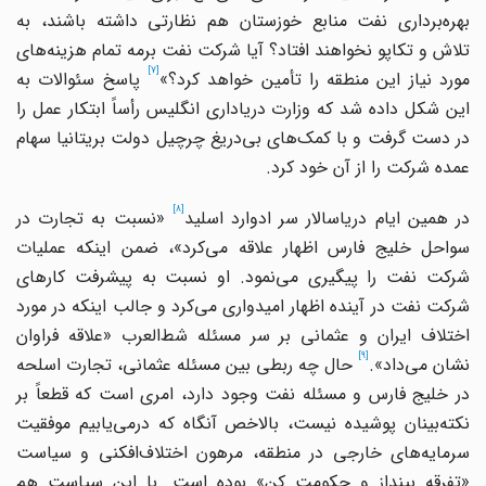
بهره‌برداری نفت منابع خوزستان هم نظارتی داشته باشند، به
تلاش و تکاپو نخواهند افتاد؟ آیا شرکت نفت برمه تمام هزینه‌های
[7]
ورد نیاز این منطقه را تأمین خواهد کرد؟»
پاسخ سئوالات به
این شکل داده شد که وزارت دریاداری انگلیس رأساً ابتکار عمل را
در دست گرفت و با کمک‌های بی‌دریغ چرچیل دولت بریتانیا سهام
عمده شرکت را از آن خود کرد.
[8]
ر همین ایام دریاسالار سر ادوارد اسلید
«نسبت به تجارت در
سواحل خلیج فارس اظهار علاقه می‌کرد»، ضمن اینکه عملیات
شرکت نفت را پیگیری می‌نمود. او نسبت به پیشرفت کارهای
شرکت نفت در آینده اظهار امیدواری می‌کرد و جالب اینکه در مورد
اختلاف ایران و عثمانی بر سر مسئله شط‌العرب «علاقه فراوان
[9]
نشان می‌داد».
حال چه ربطی بین مسئله عثمانی، تجارت اسلحه
در خلیج فارس و مسئله نفت وجود دارد، امری است که قطعاً بر
نکته‌بینان پوشیده نیست، بالاخص آنگاه که درمی‌یابیم موفقیت
سرمایه‌های خارجی در منطقه، مرهون اختلاف‌افکنی و سیاست
«تفرقه بینداز و حکومت کن» بوده است. با این سیاست هم