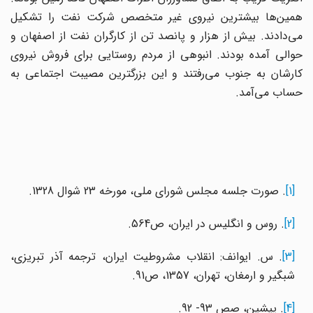
همین‌ها بیشترین نیروی غیر متخصص شرکت نفت را تشکیل
می‌دادند. بیش از هزار و پانصد تن از کارگران نفت از اصفهان و
حوالی آمده بودند. انبوهی از مردم روستایی برای فروش نیروی
کارشان به جنوب می‌رفتند و این بزرگترین مصیبت اجتماعی به
حساب می‌آمد.
[1]
. صورت جلسه مجلس شورای ملی، مورخه 23 شوال 1328.
[2]
. روس و انگلیس در ایران، ص564.
[3]
. س. ایوانف: انقلاب مشروطیت ایران، ترجمه آذر تبریزی،
شبگیر و ارمغان، تهران، 1357، ص91.
[4]
. پیشین، صص 93- 92.