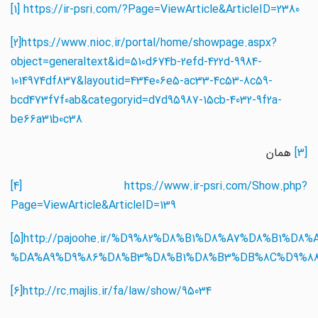
[1]
https://ir-psri.com/?Page=ViewArticle&ArticleID=2380
[2]
https://www.nioc.ir/portal/home/showpage.aspx?
object=generaltext&id=510d674b-2efd-422d-9984-
1014974df837&layoutid=434e06e5-ac33-4c53-8c59-
bcd473f7f0ab&categoryid=d7d95987-15cb-4032-9f2a-
be66a31b0c38
[3]
همان
[4]
https://www.ir-psri.com/Show.php?
Page=ViewArticle&ArticleID=
139
[5]
http://pajoohe.ir/%D
9%82%
D
8%
B
1%
D
8%
A
7%
D
8%
B
1%
D
8
%DA%A
9%
D
9%86%
D
8%
B
3%
D
8%
B
1%
D
8%
B
3%
DB
%8
C%D
9%
[6]
http://rc.majlis.ir/fa/law/show/95034