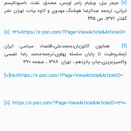
[7]
جیمز بیل، ویلیام راجر لویس، مصدق، نفت، ناسیونالیسم
ایرانی، ترجمه عبدالرضا هوشنگ مهدوی و کاوه بیات، تهران: نشر
گفتار، 1372، ص 445
[8]
2380
https://ir-psri.com/?Page=ViewArticle&ArticleID=
[9]
همایون کاتوزیان،محمدعلی،اقتصاد سیاسی ایران
ازمشروطیت تا پایان سلسله پهلوی،ترجمه:محمد رضا نفیسی
وکامبیزعزیزی،چاپ پانزدهم ، تهران 1388 ، صفحه 370
[10]
2502
https://ir-psri.com/?Page=ViewArticle&ArticleID=
[11]
https://ir-psri.com/?Page=ViewArticle&ArticleID=
2380