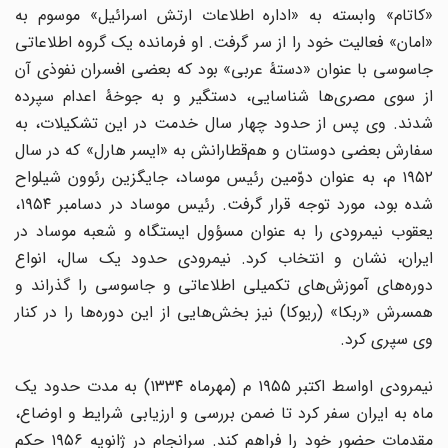
«کاتام» وابسته به «اداره اطلاعات ارتش اسرائیل» موسوم به
«امان» فعالیت خود را از سر گرفت. او فرمانده یک گروه اطلاعاتی
جاسوسی با عنوان «دستۀ عربی» بود که بعضی افسران نفوذی آن
از سوی مصری‌ها شناسایی، دستگیر و به جوخۀ اعدام سپرده
شدند. وی پس از حدود چهار سال خدمت در این تشکیلات، به
سفارش بعضی دوستان و هم‌قطارانش به «ایسر هارل» که در سال
۱۹۵۲ م، به عنوان دوّمین رئیس موساد، جایگزین رئوون شیلواح
شده بود، مورد توجه قرار گرفت. رئیس موساد در دسامبر ۱۹۵۴،
یعقوب نیمرودی را به عنوان مسؤول ایستگاه و شعبه موساد در
ایران، نشان و انتخاب کرد. نیمرودی حدود یک سال، انواع
دوره‌های آموزش‌های تکمیلی اطلاعاتی و جاسوسی را گذراند و
همسرش «ربکا» (ریوکا) نیز بخش‌هایی از این دوره‌ها را در کنار
وی سپری کرد.
نیمرودی اواسط اکتبر ۱۹۵۵ م (مهرماه ۱۳۳۴) به مدت حدود یک
ماه به ایران سفر کرد تا ضمن بررسی و ارزیابی شرایط و اوضاع،
مقدمات حضور خود را فراهم کند. سرانجام در ژانویه ۱۹۵۶ حکم