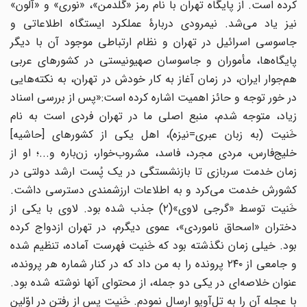
کرده است. از پایگاه تهران با نام رمز «گُلدمن»، «نوری» و «آلون»
نیز یاد می‌شد. نیمرودی دربارۀ عملکرد ایستگاه اطلاعاتی و
جاسوسی اسرائیل در تهران و نظام ارتباطی موجود آن با دیگر
پایگاه‌ها، مأموران و جاسوسان صهیونیستی در کشورهای عربی
هم‌جوار ایران، در زمان آغاز به کار خودش در تهران، به نکته‌هایی
در خور توجه و حائز اهمیت اشاره کرده است:«پس از بررسی اسناد
زیاد، متوجه شدم، منبع اصلی ما در تهران فردی است به نام
خَنیت (به زبان عبری=نیزه)، اهل یکی از کشورهای [حاشیه]
خلیج‌فارس، مردی مجرد، فاسد، مشروب‌خوار، زن‌باره و...؛ او از
زمان خدمت سربازی تا بازنشستگی در یک پُست ارشد دولتی در
کشورش خدمت می‌کرد و به اطلاعات ارزشمندی دسترسی داشت.
خَنیت توسط «گرجی لاوی»(۲) جذب شده بود. لاوی با یکی از
دختران «اسحاق ناموردی»، عموی دیگرم، در تهران ازدواج کرده
بود. خیلی زمان نگذشته بود که خَنیت فهرست آماده، تنظیم شده
و جامعی از ۲۴۰ پرونده را به من داد که در کنار شماره هر پرونده،
عنوان خلاصه‌ای در یکی دو جمله، از محتوای آنها نوشته شده بود.
با عجله آن را به تل‌آویو ارسال نمودم. خَنیت پس از رفتن در اوّلین