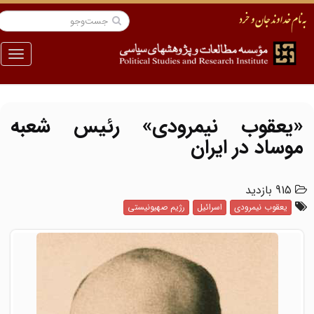
منو
«یعقوب نیمرودی» رئیس شعبه
موساد در ایران
915 بازدید
یعقوب نیمرودی
اسرائیل
رژیم صهیونیستی