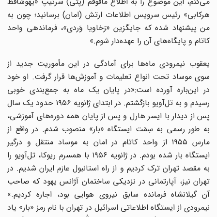
می‌کنم، این موضوع را به اطلاع مافوقم (پتی) سرتیپ «یهوشافط
هرکابی» رئیس سرویس اطلاعات ارتش (امان) برسانید؛ چون به
من پیشنهاد شده که جایگزین «رَخاویا وَردی»، فرماندهی واحد
کاتام و پایگاه‌های آن را عهده‌دار شوم.»
یعقوب نیمرودی ماه‌ها برای آمادگی در این مأموریت جدید از
سوی موساد تحت انواع تعلیمات و آموزش‌ها قرار گرفت. او خود
در این‌باره آورده است:«در پایان یک ماه به جمع‌بندی خوبی
رسیدم و به تل‌آویو بازگشتم. در ابتدای ژانویه ۱۹۵۶ حدود یک سال
پس از دیدار با ایسر هارل و پس از پایان همه دوره‌های آموزشی،
به طور رسمی به سِمَت ایستگاه «بار» منصوب شدم. در واقع از
مارس ۱۹۵۵ از واحد کاتام در امان به موساد منتقل و درگیر
ایستگاه بار شده بودم. در ژانویه ۱۹۵۶ با همسرم ریوکا، تل‌آویو را
به مقصد تهران ترک کردیم و از راه استانبول عازم ایران شدیم. در
تهران نیز، آپارتمانی در نزدیکی ساختمان آژانس یهود که صاحب
آن گیلانشاه فرمانده سابق نیروی هوایی بود، اجاره کردیم.»
نیمرودی از ایستگاه اطلاعاتی اسرائیل در تهران با نام رمز «بار» یاد