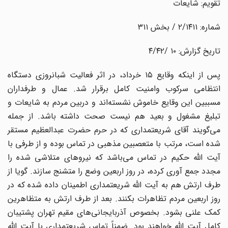
تقویم: شایعات
شماره: ۲/۱۴۱۱ / بخش ۳۱۱
تاریخ گزارش: ۱۰ /۴/۴۲
پس از اینکه وقایع ۱۵ خرداد، در اثر فعالیت شبانروزی دستگاه
انتظامی سرکوب وامنیت کامل برقرار شد. عمال و طرفداران
مسببین این وقایع خاموش نشسته‌اند و دربین مردم به شایعات و
تبلیغ مشغول و بعید هم نیست صحت داشته باشد. از جمله
می‌گویند آقای شریعتمداری که در حرم حضرت عبدالعظیم مستقر
شده است، مرتب با متعصبین مذهبی در تماس بوده و از طرفی با
آیت الله حکیم در تماس می‌باشد که نیروهای متلاشی شده را
مجدد جمع آوری کرده، در روز اربعین وضع را متشنج سازند. گویا از
طرف ارتش هم به آیت الله شریعتمداری اطمینان داده شده که در
روز اربعین مردم تظاهرات بکنند. بعد از طرف ارتش به متظاهرین
کمک علنی بشود. بخصوص آذربایجانی‌های مقیم تهران پشتیبان
کامل آیت الله خواهند بود. ضمناً تماس شریعتمداری با آیت الله