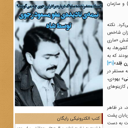
 تعدادی دیگر از ثروت سالاران بزرگ یهودی و با مشارکت سازمان اطلاعات مرکزی آمریکا (CIA) و سازمان
‌کرد. نکته
زان شاخصِ
 اصلی‌اش، پوشش «ماری
کشورها، به
بودند که به
رن فِلد
»
[31]
 مستقر در
کی
» یهودی،
کازینوهای
یک مأمور مخفی سازمان CIA بود، در ظاهر
بابان پشت
کتب الکترونیکی رایگان
دست به دست