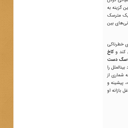
ن گزینه به
ا یک مترسک
ی‌های بین
ای خطرناکی
 کند و
کاخ
سگ دست
ینالملل را
 شماری از
 پیشینه و
 بازانه او