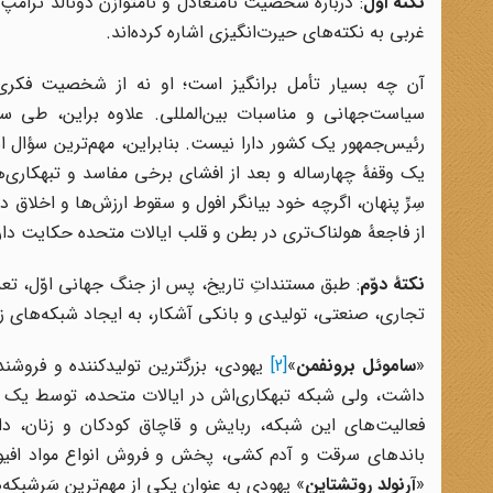
نکتۀ اوّل
: دربارۀ شخصیت نامتعادل و نامتوازن دونالد ترامپ
غربی به نکته‌های حیرت‌انگیزی اشاره کرده‌اند.
آن چه بسیار تأمل برانگیز است؛ او نه از شخصیت فکری، 
سیاست‌جهانی و مناسبات بین‌المللی. علاوه براین، طی س
رئیس‌جمهور یک کشور دارا نیست. بنابراین، مهم‌ترین سؤال ا
یک وقفۀ چهارساله و بعد از افشای برخی مفاسد و تبهکاری‌ها
سِرِّ پنهان، اگرچه خود بیانگر افول و سقوط ارزش‌ها و اخلاق
از فاجعۀ هولناک‌تری در بطن و قلب ایالات متحده حکایت دار
نکتۀ
دوّم
: طبق مستنداتِ تاریخ، پس از جنگ جهانی اوّل، تعد
تجاری، صنعتی، تولیدی و بانکی آشکار، به ایجاد شبکه‌های ز
«
ساموئل برونفمن
»
[2]
یهودی، بزرگترین تولیدکننده و فروشندۀ
داشت، ولی شبکه تبهکاری‌اش در ایالات متحده، توسط یک با
فعالیت‌های این شبکه، ربایش و قاچاق کودکان و زنان، دا
باندهای سرقت و آدم کشی، پخش و فروش انواع مواد افیونی 
«
آرنولد
روتشتاین
» یهودی به عنوان یکی از مهم‌ترین سَرشبک