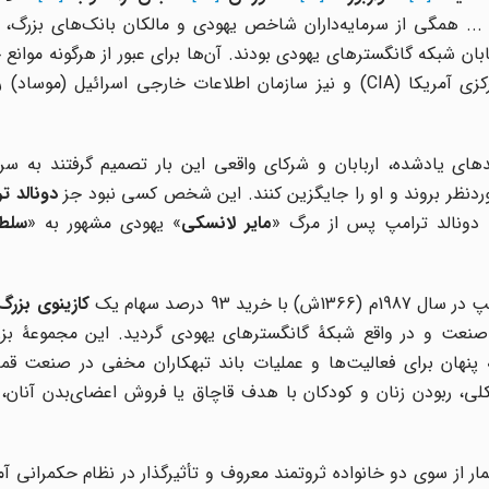
... همگی از سرمایه‌داران شاخص یهودی و مالکان بانک‌های بزرگ، ک
بان شبکه گانگسترهای یهودی بودند. آن‌ها برای عبور از هرگونه موانع 
پلیسی و نیز تسهیل در امور پولشویی، سازمان اطلاعات مرکزی آمریکا (CIA) و نیز سازمان اطلاعات خارجی اسرائی
دهای یادشده، اربابان و شرکای واقعی این بار تصمیم گرفتند به سر
ردنظر بروند و او را جایگزین کنند. این شخص کسی نبود جز
دونالد ت
 دونالد ترامپ پس از مرگ «
مایر لانسکی
» یهودی مشهور به «
سلطا
93 درصد سهام یک
کازینوی بزرگ
رنشنال) وارد این صنعت و در واقع شبکۀ گانگسترهای یهودی گردید. این مجموعۀ ب
پنهان برای فعالیت‌ها و عملیات باند تبهکاران مخفی در صنعت قما
لی، ربودن زنان و کودکان با هدف قاچاق یا فروش اعضای‌بدن آنان،
ر از سوی دو خانواده ثروتمند معروف و تأثیرگذار در نظام حکمرانی آم