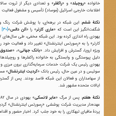
خانواده «
روچیلد
» و «
راکفلر
اطلاعات خارجی اسرائیل (موساد) تأسیس و مشغول فعالیت ش
نکتۀ ششم
: این شبکه در برهه‌ای، با پوشش شرکت رنگ و
شگفت‌انگیز این است که «
ماری کارتر
» را «
آلن دالس
»
[30]
ر
کارتر» را به «رِسورتس اینترنشنال» تغییر داد و فعالیت خود 
ویژه اروپا، گسترش و افزایش داد. «
بانک جهانی
»، «
صندوق ب
دلیل پیوستگی و وابستگی به خانواده راکفلرها و روچیلدها
یهودی رئیس یک شرکت خدمات سرمایه‌گذاری برون مرزی و ن
سوئیس و در عین حال، رئیس بانک «
کردیت اینترنشنال
» مست
از سهامداران و فعالان این شبکه فاسد بودند. پس از گستر
ایالات متحده مشهور شد.
نکتۀ هفتم
: پس از مرگ «
مایر لانسکی
» یهودی در سال 1982، «
عهده‌دار مدیریت شرکت پوششی «رِسورتس اینترنشنال» گر
پردۀ مافیای تبهکاری را به خود جلب کرد. اخبار حضور و اقد