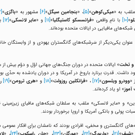
ملقب به «
میکی‌کوهن
»
[5]
، «
بنجامین سیگل
»
[6]
مشهور به «
باگزی
»
[7]
لو
»
[10]
با نامِ واقعی «
فرانسسکو
کاستیگلیا
»
[11]
و «
مایر لانسکی
»
[12]
با
شبکه‌های مافیایی در ایالات متحده بوده‌اند.
 عنوان یکی‌دیگر از سَرشبکه‌های گانگستران یهودی و از وابستگان خان
 و تخت
» ایالات متحده در دوران جنگ‌های جهانی اوّل و دوّم بیش از
د داشت. قدرتِ برنارد
باروخ در آمریکا و در دوران یادشده به حدّی ب
 «
وودرو ویلسون
»
[17]
، «
فرانکلین روزولت
»
[18]
و «
هری ترومن
»
[19]
ر
موز
» او یاد کرده‌اند.
تاین» و «مایر لانسکی» ملقب به سلطان شبکه‌های مافیای زیرزمینی 
بات پولی و بانکی آمریکا و اروپا برخوردار بودند.
های گانگستری و مخفی، افرادی بودند که نامشان برای افکار عمومی ‌در ‌
،
شیف
»
[21]
، «
واربورگ
»
[22]
، «
مورگان
»
[23]
، «
جان راسکوب
»
[24]
، «
لا