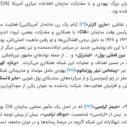
» و
ده بود.
 نقاشی «
ماری کارتر
»
[29]
(نام یک زن خانه‌دار آمریکایی) فعالیت می
ئیس وقت سازمان «
CIA
» با همکاری و مشارکت بعضی ثروت اندو
یهودی راه اندازی کرده بود. این شبکه مخفی، طی سال‌های 1967 و 1968 به دلیل برخی افشاگری‌ها و لو رفتن ماهیت
را با این نام پوششی جدید در سراسر ایالات‌متحده و نیز بعضی دیگر از 
ین المللی پول
»، «
اینترپُل
» و ... از جمله نهادهای مشهور بین‌المللی 
، در مسیر اهداف و عملیات این شبکه همکاری می‌کردند. «
بِرنارد کو
یز «
پینحاس
تیبُر روزنبائوم
»
[32]
یهودی عامل موساد و مدیرمالی شبکه
قر در ژنو (سوئیس) و از سرکرده‌های سندیکای پول شویی «
مایر لانس
ش و افزایش فعالیت‌ها، شرکت یادشده به عنوان یکی از سودآورترین 
جیمز کراسبی
»
[33]
که در اصل 
دید. پس از «کراسبی» شخصیت «
دونالد ترامپ
»، بیش از پیش توجه ار
امات تبهکارانه این شبکه اگرچه در عرصۀ رسانه‌ها و در میان جامعه، 