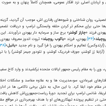
و اربابان اصلی نزد افکار عمومی، همچنان کاملاً پنهان و به صورت 
صیتی، روان شناختی و شیوه‌های رفتاری اش، موجب آن گردید، گزینه 
ن‌ها حتی برای محکم تر کردن حلقه وابستگی ترامپ و دریافت تضمین‌
ودی فرزند «
چارلز کوشنر
» برج ساز و سرمایه دار یهودی درآوردند. این
روچیلد
»
[36]
یهودی، فرزند «
یاکوب روچیلد
» ثروت اندوز معروف یهودی بو
رتدوکس) تعالیم و احکام یهودی را فرا گیرد و نام جدید «
یائیل
»
[38]
بلا رُز کوشنر، جوزف فردریک کوشنر، و تئودور جیمز کوشنر) را با ت
 وی را به مقام رئیس جمهور ایالات متحده بَرکشیدند و وارد کاخ سفید
رفتارهای غیرعادی، سوءمدیریت ها و به علاوه مفاسد و مشکلات اخلا
مقام خود ابقا کرد. با این حال، به دلیل برخی ناکامی ها در ادارۀ 
ریقا، شانس ترامپ برای تجدید دورۀ ریاست‌جمهوری‌اش کاهش یافت 
تی در تنظیم پرونده تبهکاری‌های او با هدف بهره‌برداری در مواقع مق
قفه چهارساله، مجدداً محاسباتشان تغییر یافت. آن‌ها با راهبرد عم