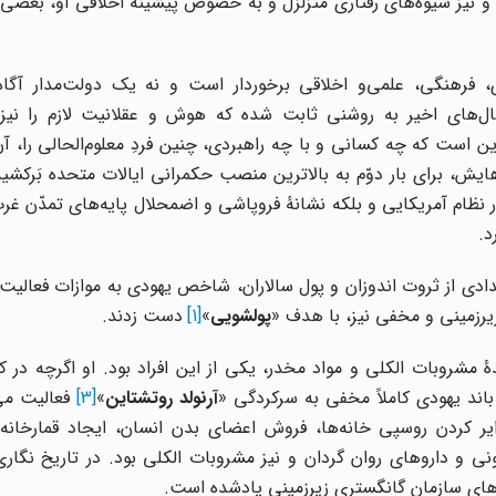
 و نیز شیوه‌های رفتاری متزلزل و به خصوص پیشینۀ اخلاقی او، بعضی
فرهنگی، علمی‌و اخلاقی برخوردار است و نه یک دولت‌مدار آگاه 
ال‌های اخیر به روشنی ثابت شده که هوش و عقلانیت لازم را نیز 
ین است که چه کسانی و با چه راهبردی، چنین فردِ معلوم‌الحالی را، آ
یش، برای بار دوّم به بالاترین منصب حکمرانی ایالات متحده بَرکشید
 در نظام آمریکایی و بلکه نشانۀ فروپاشی و اضمحلال پایه‌های تمدّن غر
د.
ادی از ثروت اندوزان و پول سالاران، شاخص یهودی به موازات فعالیت‌
یرزمینی و مخفی نیز، با هدف «
پولشویی
»
[1]
دست زدند.
 مشروبات الکلی و مواد مخدر، یکی از این افراد بود. او اگرچه در کا
ند یهودی کاملاً مخفی به سرکردگی «
آرنولد روتشتاین
»
[3]
فعالیت می‌
یر کردن روسپی خانه‌ها، فروش اعضای بدن انسان، ایجاد قمارخانه‌
و داروهای روان گردان و نیز مشروبات الکلی بود. در تاریخ نگاری 
ه‌های سازمان گانگستری زیرزمینی یادشده است.