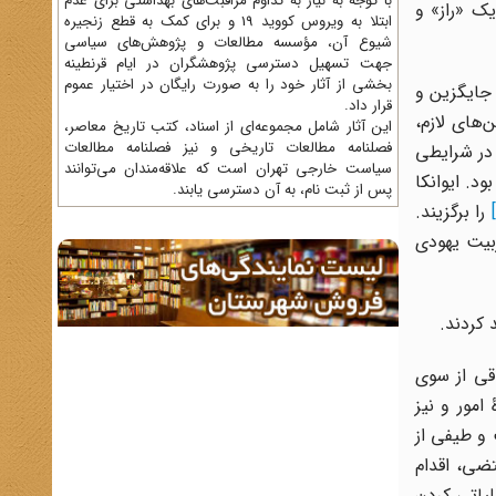
با توجه به نیاز به تداوم مراقبت‌های بهداشتی برای عدم
یک «راز» و
ابتلا به ویروس کووید 19 و برای کمک به قطع زنجیره
شیوع آن، مؤسسه مطالعات و پژوهش‌های سیاسی
جهت تسهیل دسترسی پژوهشگران در ایام قرنطینه
بخشی از آثار خود را به صورت رایگان در اختیار عموم
جایگزین و
قرار داد.
های لازم،
این آثار شامل مجموعه‌ای از اسناد، کتب تاریخ معاصر،
فصلنامه‌ مطالعات تاریخی و نیز فصلنامه مطالعات
 در شرایطی
سیاست خارجی تهران است که علاقه‌مندان می‌توانند
د. ایوانکا
پس از ثبت نام، به آن دسترسی یابند.
را برگزیند.
ربیت یهودی
 کردند.
قی از سوی
امور و نیز
و طیفی از
تضی، اقدام
لیاتی کردن