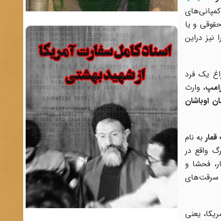
مپانی‌های
حقوقی و یا
ل (موساد) را نیز دراین
اغ یک فرد
رامپ
، وارث
ن اوباشان
 قمار
به نام
زرگ واقع در
ر، فحشا و
 سرقت‌های
ریکا، یعنی