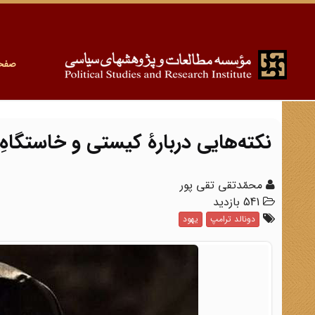
صفح
نکته‌هایی دربارۀ کیستی و خاستگاهِ
محمّدتقی تقی پور
541 بازدید
دونالد ترامپ
یهود