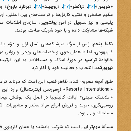
«
هریمن
»
[26]
، «
راکفلر
»
[27]
، «
روچیلد
»
[28]
، «
برنارد باروخ
» و 
عظیم صنعتی و نفتی، کارتل‌ها و تراست‌های بین المللی، اربا
شبکه‌ها مشارکت داده و با خود شریک ساخته بودند.
نکتۀ پنجم
: پَس از مرگ سَرشبکه‌های نسل اوّل و دوّم بان
غیریهودی، اما با همان خوی و خصلت‌های روحی و روانی مو
خانوادۀ
ترامپ
در حوزۀ املاک و مستغلات. به این ترتیب
نیویورک
»، انتخاب و فعالیت خود را آغاز کرد.
طبق آنچه تصریح شده، ظاهر قضیه این است که دونالد ترامپ در سال 1987م (1366ش) با خرید 
«Resorts International» (رِسورتس اینت
«اتلانتیک سیتی» ایالت کالیفرنیا در اصل یک پوشش نیمه 
روسپی‌گری، خرید و فروش انواع مواد مخدر و مشروبات الک
مسلحانه و ... بود.
مسألۀ مهم‌تر این است که شرکت یادشده یا همان کازینوی قما