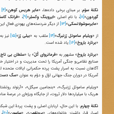
نکتۀ سوّم
: بر مبنای برخی داده‌ها، «
مایر هریس کوهن
»
[4]
گوردون
»
[8]
، با نامِ اصلی «
ایروینگ وِکسلِر
»
[9]
، «
فرانک کاست
«
مایرسوشولانسکی
»
[13]
از دیگر سَردسته‌های یهودی فعالِ این 
از «
ویلیام ساموئل رُزنبرگ
»
[14]
ملقب به «
بیلی رُز
»
[15]
نیز به
«
برنارد باروخ
»
[16]
یاد شده است.
«
برنارد باروخ
» مشهور به «
فرمانروای کُلّ
» یا «
سلطان بی تاج
صنایع نظامی‌و جنگی آمریکا را تحت مدیریت و در اختیار خو
آگاهان نسبت به اسرار پشت پرده حکمرانی ایالات متحده از
آمریکا در دوران جنگ جهانی اوّل و دوّم به عنوان «
سگ دست آ
«ویلیام ساموئل رُزنبرگ»، «بنجامین سیگل»، «آرنولد روتش
هریک با میلیاردها دلار ثروت، از جایگاه ویژه‌ای در عرصۀ مناس
نکتۀ چهارم
: با این حال، اربابان اصلی و پشت پردۀ این شبکه‌
اسرار قرار داشت: خانواده‌های «
برونفمن
»، «
ساسون
»
[20]
 «