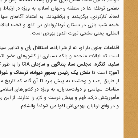
بعضی توطئه ها در منطقه و جهان اسلام، به ویژه در ارتباط 
لحاظ کارکردی، برگزیدند و بَرکشیدند. به اعتقاد آگاهان س
خیمه شب بازی در دستان فرمانروایان بی تاج و تخت ایالا
المللی، یعنی مشتی ثروت اندوز یهودی است.
اقدامات جنون بار او، نه از سَر اراده، استقلال رأی و تدابیر
است که ایالات متحده و بلکه بسیاری از کشورهای عضو اتحا
سفید
،
کنگره
،
مجلس سنا
،
پنتاگون
و
سازمان
CIA را به طور کامل در چنگال خود دارد. دونالد ترامپ، مأموری موظف به منزله یک «
آموز
» است تا
نقش یک رئیس جمهورِ دیوانه، ترسناک و غیرقا
از طریق رعب و وحشت به پیش ببرد تا آن گاه، که تاریخ 
مقامات سیاسی و دولت‌مداران، به ویژه در کشورهای اسلام
مأموریتش درک، فهم و بینش درست و لازم را ندارند. از این ر
و در واقع اربابان یهودی‌اش اغوا می شوند! والسّلام.