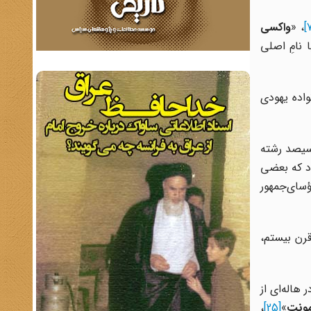
، «
واکسی
 نامِ اصلی
واده یهودی
 سیصد رشته
ود که بعضی
ؤسای‌جمهور
قرن بیستم،
هاله‌ای از
مونت
»
[25]
،