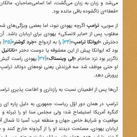
می‌شد و زبان به زبان می‌گشت، اما اسامی‌صاحبان، مالکان 
«مُعمّا»ی ناگشوده باقی مانده بود.
از سویی،
ترامپ
اگرچه یهودی نبود، اما بعضی ویژگی‌های شخ
مطلوب پس از «مایر لانسکی» یهودی برای اربابان باشد. آ
دخترش «
ایوانکا ترامپ
»
[34]
را به ازدواج «
جَرد
کوشنر
»
[35]
یه
بود که ایوانکا پیش از این معشوقه یا دوست دختر «
ناتانیل 
ناگزیر بود نزد حاخام «
اِلی وینستاک
»
[37]
یهودی راست کیش (ا
او حتی موظف شد سه فرزندش یعنی نوه‌های دونالد ترامپ (آرا
پرورش دهد.
آن‌ها پس از اطمینان نسبت به رازداری و اطاعت پذیری ترامپ،
ترامپ در همان دور اوّل ریاست جمهوری به دلیل پاره ای 
کنگره آمریکا استیضاح شد؛ ولی مجلس سنا او را تبرئه و در 
موقعیت و شرایط خاصِ جهان و منطقه غرب آسیا تا شمال آف
اربابان یهودی، مصلحت دیدند او را از گردونه خارج کنند و ح
کردند. با این همه، همان بازی سازان پشت صحنه، پس از یک و