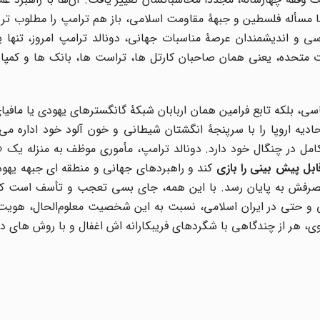
با مسأله فلسطین و جبهۀ مقاومت اسلامی، باز هم ترامپ را مطلوب تری
یاسی و اندیشمندان عرصۀ مناسبات جهانی، دونالد ترامپ امروز، تنه
ت متحده، یعنی همان صاحبان کارتل ها، تراست ها، بانک ها و کمپان
 سیاسی، بلکه تابع فرامین همان اربابان شبکۀ گانگسترهای یهودی یا مافی
دیه اروپا را با سرپنجۀ انگشتان شیطانی و خون آلود خود اداره می
بل پیش بینی را بازی
کند و راهبردهای جهانی و منطقه ای جبهه یهود ب
مصرفش به پایان رسد. با این همه، جای بسی تعجب و تأسف است که
ی و حتی در ایران اسلامی، نسبت به این شخصیت معلوم‌الحال، هویت،
وی، هر از چندگاهی با شگردهای فریبکارانه اش اغفال و با روش های دغل