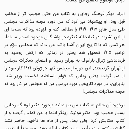
دربارۀ موضوع تحقیق من نیست.
ایراد دیگر فرهنگ رجایی به کتاب من حتی عجیب تر از مطلب
قبل بود. او پیشنهاد می کرد که من دوره مجله مذاکرات مجلس
طی سال های 1917 -1919 را مطالعه کنم و افزوده بود که نسخه ای
از این نشریه در کتابخانه کنگره در واشنگتن موجود است. مسلماً،
هر کسی که با تاریخ ایران آشنا باشد می داند که مجلس سوّم در
نوامبر 1915 تعطیل شد یعنی در زمانی که ارتش روسیه به
فرماندهی ژنرال باراتوف به تهران رسید. و اعضای دمکرات مجلس
از تهران گریختند. این دوره از مجلس تنها در ژوئن 1921 کار خود را
از سر گرفت یعنی زمانی که قوام السلطنه نخست وزیر شد.
بنابراین، در دوره تاریخی مورد بررسی من نه مجلس در کار بود نه
مجله مذاکرات مجلس!
برخورد آن خانم به کتاب من نیز مانند برخورد دکتر فرهنگ رجایی
بسیار عجیب بود. دکتر مونیکا رینگر ابتدا با من تماس گرفت و از
کتاب ستایش کرد. ولی بعد، پس از ماه ها تأخیر، حاضر نشد
گزارش مکتوبی در تأیید یا رد کتاب ارائه دهد. من بعداً از طریق