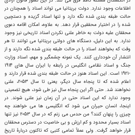
در انگلستان مسئله کاملاً فرق می کند. در این کشور قانون آزادی
اطلاعات وجود ندارد. دولت بریتانیا می تواند اسناد را همچنان در
حالت طبقه بندی شده نگه دارد و تنها اسناد گزیده و دستچین
شده را در اختیار محققین قرار دهد. به علاوه، امکان اقامه دعوی
محققان علیه دولت به خاطر علنی نکردن اسناد تاریخی نیز وجود
ندارد. به این دلیل، دستگاه های دولتی بریتانیا می توانند تا هر
وقت که بخواهند اسناد را در حالت طبقه بندی شده نگه دارند و از
انتشار آن خودداری کنند. یک نمونه چشمگیر و مهم، اسناد وزارت
جنگ و اسناد نظامی انگلیس در رابطه با ایران سال های 1914
-1921 است. این اسناد هنوز در حالت طبقه بندی شده قرار دارند و
اعلام شده که تا پنجاه سال دیگر، یعنی تا سال 2053، علنی
نخواهند شد. حتی اگر این پنجاه سال نیز طی شود، هیچ تضمینی
وجود ندارد که این اسناد حتی در آن زمان نیز علنی شوند. در
اینجا، انسان حیران می شود که انگلیسی ها می خواهند چه
چیزی را پنهان کنند؟ من حدس می زنم که در سال 2053 نیز تنها
اسناد بسیار محدود و کم ارزش و بی خاصیت در دسترس محققان
قرار خواهد گرفت. ولی عملاً تمامی کتبی که تاکنون دربارۀ تاریخ