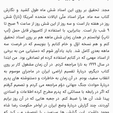
مجد: تحقیق بر روی این اسناد شش ماه طول کشید و نگارش
کتاب سه ماه. مرکز اسناد ملّی ایالات متحده آمریکا (نارا) شش
روز در هفته باز است و سه روز از این شش روز از ساعت 9 صبح تا
9 شب باز است. بنابراین، با استفاده از کامیپوتر قابل حمل (لپ
تاپ) توانستم در همان زمان شش ماهه هم بر روی اسناد تحقیق
کنم و هم نسخه اوّل و خام کتابم را بنویسم که در فرصت سه
ماهه بعدی کامل شد. باید یادآور شوم که دستیابی من به برخی
از اسناد مهمی که در کتابم استفاده کرده ام تصادفی بود. من ابتدا
در سال 1999 به نارا مراجعه کردم. در آن زمان مشغول کار بر روی
کتاب دیگرم، دربارۀ تقسیم اراضی ایران در ماجرای موسوم به
انقلاب سفید، بودم. در آن زمان به خاطرات و دستنوشته های پدرم
دربارۀ حوادث جنگ جهانی دوّم مراجعه می کردم و تصمیم گرفتم
که اگر در رابطه با مسائلی که پدرم مطرح کرده اطلاعات و اسنادی
پیدا شد، آن ها را ضبط کنم. در جعبه هایی که در آن روز برایم
آوردند، چند گزارش دربارۀ وضع ایران در اواخر حکومت رضا شاه
وجود داشت. این گزارش ها سرزمینی را توصیف می کرد که