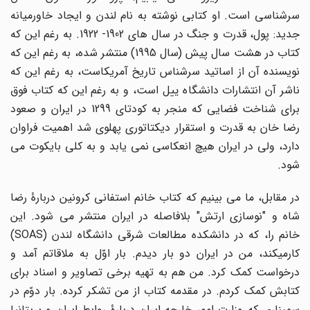
سرشناسی است. او کتابی نوشته به نام لندن و ایجاد خاورمیانه
جدید: پول، قدرت و جنگ در سال های 1902- 1922. به رغم این که
کتاب در هشت سال پیش (سال 1995) منتشر شده، به رغم این که
نویسنده آن از اساتید سرشناس تاریخ آمریکاست، به رغم این که
ناشر آن انتشارات دانشگاه ییل است، و به رغم این که کتاب فوق
برای شناخت فضایی که منجر به کودتای 1299 در ایران و صعود
رضا خان به قدرت و استقرار دیکتاتوری پهلوی شد اهمیت فراوان
دارد، ولی در ایران هیچ انعکاسی نمی یابد و به کلی بایکوت می
شود.
در مقابل، ما می بینیم که کتاب خانم استفانی کرونین دربارۀ رضا
شاه و "نوسازی ارتش" بلافاصله در ایران منتشر می شود. این
خانم را، که در دانشکده مطالعات شرقی دانشگاه لندن (
SOAS
)
کارمیکند، من در ایران دو بار دیدم. بار اوّل به ملاقاتم آمد و
درخواست کمک کرد. من هم به تهیه برخی تصاویر و اسناد برای
کتابش کمک کردم. در مقدمه کتاب از من تشکر کرده. بار دوّم در
سمیناری که وزارت امور خارجه ایران دربارۀ روابط ایران و بریتانیا