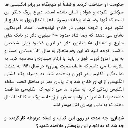
حکومت او حفاظت کردند و قطعاً او هیچگاه در برابر انگلیسی ها
سرکشی نکرده و هوادار آلمان نشده است. دروغ بزرگ دیگر این
است که گویا رضا شاه برخلاف پسرش اهل انتقال پول به خارج از
کشور نبود و ثروت مهمی در خارج نیندوخت. اسناد آمریکایی
نشان می دهند که رضا شاه حدود 200 میلیون دلار در بانک های
خارج و معادل 50 میلیون دلار در ایران ذخیره پولی شخصی
داشت. توجه کنید که این رقم متعلق به سال 1941 میلادی است و
به پول امروز ثروت فوق را باید با ارقام میلیاردی محاسبه کرد. به
علاوه، ما می دانیم که «اعلیحضرت پهلوی» در سال 1941 به هیئت
نمایندگی انگلیس در تهران پناهنده شد، به وسیله یک کشتی
انگلیسی از ایران خارج شد و تا پایان عمر در مناطق تحت سلطه
انگلیس زندگی کرد. به علاوه، ما می دانیم که انگلیسی ها قصد
داشتند رضا شاه را در اواخر عمرش از ژوهانسبورگ به کانادا انتقال
دهند که به دلیل بیماری اش میسر نشد.
شهبازی: چه مدت بر روی این کتاب و اسناد مربوطه کار کردید و
چه شد که به انجام این پژوهش علاقمند شدید؟