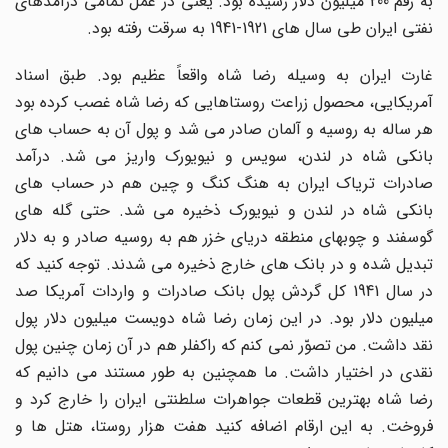
به رقم 200 میلیون دلار رسیده بود. یعنی در عمل تمامی درآمدهای
نفتی ایران طی سال های 1921-1941 به سرقت رفته بود.
غارت ایران به وسیله رضا شاه واقعاً عظیم بود. طبق اسناد
آمریکایی، محصول زراعت روستاهایی که رضا شاه غصب کرده بود
هر ساله به روسیه و آلمان صادر می شد و پول آن به حساب های
بانکی شاه در لندن، سویس و نیویورک واریز می شد. درآمد
صادرات تریاک ایران به هنگ کنگ و چین هم در حساب های
بانکی شاه در لندن و نیویورک ذخیره می شد. حتی گله های
گوسفند و چوبهای منطقه دریای خزر هم به روسیه صادر و به دلار
تبدیل شده و در بانک های خارج ذخیره می شدند. توجه کنید که
در سال 1941 کل گردش پول بانک صادرات و واردات آمریکا صد
میلیون دلار بود. در این زمان رضا شاه دویست میلیون دلار پول
نقد داشت. من تصوّر نمی کنم که راکفلر هم در آن زمان چنین پول
نقدی در اختیار داشت. ما همچنین به طور مستند می دانیم که
رضا شاه بهترین قطعات جواهرات سلطنتی ایران را خارج کرد و
فروخت. به این ارقام اضافه کنید هفت هزار روستا، هتل ها و