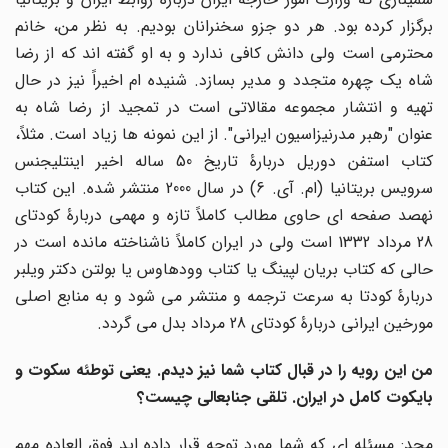
برگزار کرده بود. هر دو جزو سخنرانان بودیم. به نظر من، خانم
محترمی است ولی دانش کافی ندارد و به او گفته اند که از رضا
شاه یک چهره متجدد و مدیر بسازد. شنیده ام اخیراً نیز در حال
تهیه و انتشار مجموعه مقالاتی است در تمجید از رضا شاه به
عنوان "رهبر مدرنیزاسیون ایرانی". از این نمونه ها زیاد است. مثلاً،
کتاب استفن دوریل دربارۀ تاریخ 50 ساله اخیر اینتلیجنس
سرویس بریتانیا (ام. آی. 6) در سال 2000 منتشر شده. این کتاب
نهصد صفحه ای حاوی مطالب کاملاً تازه و مهمی دربارۀ کودتای
28 مرداد 1332 است ولی در ایران کاملاً ناشناخته مانده است در
حالی که کتاب بریان لپینگ یا کتاب وودهاوس یا بولتن دکتر ویلبر
دربارۀ کودتا به سرعت ترجمه و منتشر می شود و به منابع اصلی
مورخین ایرانی دربارۀ کودتای 28 مرداد بدل می گردد.
من این رویه را در قبال کتاب شما نیز دیدم. یعنی توطئه سکوت و
بایکوت کامل در ایران. تلقی جنابعالی چیست؟
مجد: مسئله ای که شما مورد توجه قرار داده اید فوق العاده مهم