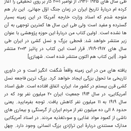
طی سال های 1925 -1941، از نوامبر 2001 کار بر روی تحقیقی را آغاز
کرده ام دربارۀ تاریخ ایران در زمان جنگ اوّل جهانی. این بار هم
متوجه شدم که اسناد وزارت خارجه آمریکا در این زمینه بسیار
گسترده و مفید است ولی طی این سال ها کمترین توجهی به آن
ها نشده است. اولین کتاب من دربارۀ این حوزه پژوهشی با عنوان
زیر منتشر خواهد شد: قحطی بزرگ و نسل کشی در ایران طی
سال های 1917-1919. قرار است این کتاب در پائیز 2003 منتشر
شود. [این کتاب هم اکنون منتشر شده است. شهبازی]
یافته های من در این زمینه واقعاً شگفت انگیز است و در داوری
تاریخی ما تحول بزرگی ایجاد خواهد کرد. بزرگ ترین فاجعه نسل
کشی قرن بیستم در کشور ما، ایران، اتفاق افتاده است. طبق اسناد
آمریکایی، در سال 1914 جمعیت ایران 20 میلیون نفر بود که در
سال 1919 به 11 میلیون نفر کاهش یافت. توجه بفرمایید. یعنی
حدود 8 الی ده میلیون نفر از مردم ایران از گرسنگی و بیماری های
ناشی از کمبود مواد غذایی و سوءتغذیه مردند. در اسناد آمریکایی
مدارک مستندی دربارۀ این تراژدی بزرگ انسانی وجود دارد. چهل