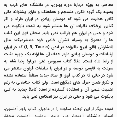
معاصر، به ویژه دربارۀ دوره پهلوی، در دانشگاه های غرب به
وسیله یک گروه فکری منسجم و هماهنگ و دارای پشتوانه مالی
کافی هدایت می شود که دوستان زیادی در ایران دارند و اگر
کتابی برخلاف نظرات آن ها منتشر شود به شدت بایکوت می
شود و حتی در ایران هم بازتاب نمی یابد. محفل فوق این کتاب
ها را معمولاً به وسیله ناشران خاص خود منتشرمیکند مثل
نتشاراتی آقای ایرج باقرزاده در لندن (
I. B. Tauris
) که در ایران
ارتباطات و دوستان زیادی دارد. هدف آن ها ارائه یک چهره مثبت
از رضا شاه است. مثلاً کتاب سیروس غنی دربارۀ رضا شاه به
سرعت به فارسی ترجمه و در ایران با تبلیغات فراوان منتشر می
شود در حالی که در کتاب فوق از اسناد جدید مطلقاً استفاده نشده
و تکرار همان حرف های دیگران است. ولی کتاب جنابعالی به رغم
اهمیت علمی آن و استفاده گسترده از اسناد کاملاً جدید به کلی
بایکوت می شود و حتی در ایران نیز انعکاس نمی یابد.
نمونه دیگر از این توطئه سکوت را در ماجرای کتاب راجر آدلسون،
استاد دانشگاه آریزونا، می یابیم. پروفسور آدلسون محقق