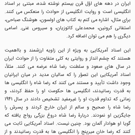
ایران در دهه های اوّل قرن بیستم نوشته شده، مبتنی بر اسناد
انگلیسی است و روایت انگلیسی از حوادث را منعکس می کنند.
برای مثال، اشاره می کنم به کتاب های اولسون، هوشنگ صباحی،
استفانی کرونین، محمدعلی کاتوزیان، و سیروس غنی. اسامی
دیگری را هم می توان اضافه کرد.
این اسناد آمریکایی به ویژه از این زاویه ارزشمند و بااهمیت
هستند که چشم انداز و روایتی به کلی متفاوت را از حوادث ایران
در سال های صعود و سلطنت رضا شاه عرضه می کنند. مثلاً،
اسناد آمریکایی این تصوّر را که سالیان مدید در میان ایرانیان
وجود داشت تأیید و مستند می کنند که رضا شاه را انگلیسی ها
به قدرت رسانیدند، انگلیسی ها حکومت او را حفظ کردند، و
زمانی که تداوم قدرت او را غیرمفید تشخیص دادند در سال 1941
رضا شاه را صحیح و سالم از ایران خارج کردند و پسرش را
جایگزین او نمودند. دربارۀ رضا شاه دروغ بزرگی رواج یافته که
گویا او هوادار آلمان بود. چنین نیست. اسناد آمریکایی ثابت می
کنند که رضا خان میرپنج را انگلیسی ها به قدرت رسانیدند و از