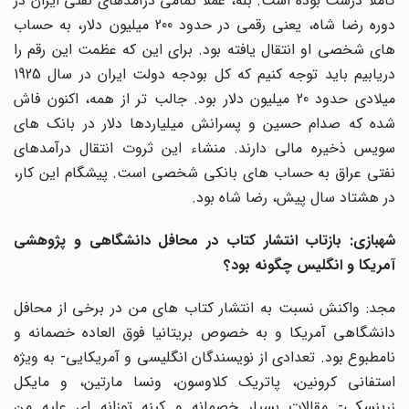
کاملاً درست بوده است. بله، عملاً تمامی درآمدهای نفتی ایران در
دوره رضا شاه، یعنی رقمی در حدود 200 میلیون دلار، به حساب
های شخصی او انتقال یافته بود. برای این که عظمت این رقم را
دریابیم باید توجه کنیم که کل بودجه دولت ایران در سال 1925
میلادی حدود 20 میلیون دلار بود. جالب تر از همه، اکنون فاش
شده که صدام حسین و پسرانش میلیاردها دلار در بانک های
سویس ذخیره مالی دارند. منشاء این ثروت انتقال درآمدهای
نفتی عراق به حساب های بانکی شخصی است. پیشگام این کار،
در هشتاد سال پیش، رضا شاه بود.
شهبازی: بازتاب انتشار کتاب در محافل دانشگاهی و پژوهشی
آمریکا و انگلیس چگونه بود؟
مجد: واکنش نسبت به انتشار کتاب های من در برخی از محافل
دانشگاهی آمریکا و به خصوص بریتانیا فوق العاده خصمانه و
نامطبوع بود. تعدادی از نویسندگان انگلیسی و آمریکایی- به ویژه
استفانی کرونین، پاتریک کلاوسون، ونسا مارتین، و مایکل
زرینسکی- مقالات بسیار خصمانه و کینه توزانه ای علیه من