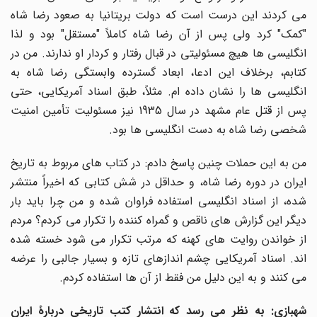
می کردند این درست است که دولت بریتانیا به صعود رضا شاه
"کمک" کرد ولی پس از آن رضا شاه کاملاً "مستقل" بود و لذا
انگلیسی ها هیچ مسئولیتی در قبال رفتار و کردار او ندارند. من در
کتابم، برخلاف این ادعا، ابعاد گسترده وابستگی رضا شاه به
انگلیسی ها را نشان داده
ام. مثلاً، طبق اسناد آمریکایی، حتی
پس از قتل عام مشهد در سال 1935 نیز مسئولیت تأمین امنیت
شخصی رضا شاه به دست انگلیسی ها بود.
من به این حملات چنین پاسخ دادم: در کتاب های مربوط به تاریخ
ایران در دوره رضا شاه، و حداقل در شش کتابی که اخیراً منتشر
شده، از اسناد انگلیسی استفاده فراوان شده و من چرا باید بار
دیگر این گزارش های ناقص و گمراه کننده را تکرار می کردم؟ مردم
از خواندن روایت های کهنه که مرتب تکرار می شود خسته شده
اند. اسناد آمریکایی چشم اندازهای تازه و بسیار جالبی را عرضه
می کنند و به این دلیل من فقط از آن ها استفاده کردم.
شهبازی: به نظر می رسد که انتشار کتب تاریخی دربارۀ ایران