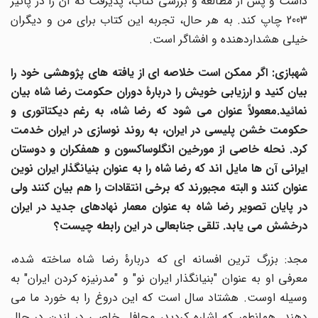
داشت و پس از مطالعه و بررسی کتاب، پذیرفت که آن را در پائیز
2003 چاپ کند. به هر حال، تجربه این کتاب برای من و دیگران
خیلی هشداردهنده و افشاگر است.
شهبازی: اگر ممکن است خلاصه ای از یافته های پژوهشی خود را
بیان کنید و ارزیابی خویش را دربارۀ دوران حکومت رضا شاه بیان
نمائید.معمولاً عنوان می شود که رضا شاه، به رغم دیکتاتوری و
حکومت خشن پلیسی در ایران، به روند نوسازی در ایران خدمت
کرد. نحله خاصی از مورخین انگلوساکسون و همفکران و دوستان
ایرانی آن ها مایل اند که رضا شاه را به عنوان بنیانگذار ایران نوین
عنوان کنند و البته مجبورند که برخی انتقادات را هم بیان کنند ولی
در پایان تصویر رضا شاه به عنوان معمار نهادهای جدید در ایران
درخشش می یابد. تلقی جنابعالی در این رابطه چیست؟
مجد: بزرگ ترین افسانه ای که دربارۀ رضا شاه ساخته شده،
معرفی او به عنوان "بنیانگذار ایران نو" و "مدرنیزه کردن ایران" به
وسیله اوست. هشتاد سال است که این دروغ را به خورد ما می
دهند. همانطور که اشاره کردید، محافل خاصی در لندن در حال