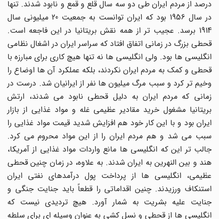
درصد از مردم ایران طی دو سه سال قلع و قمع و نابود شدند. تنها
در سال 1956 بود که ایران توانست به جمعیت 20 میلیونی سال
1914 برسد. عجیب تر از همه نقش بریتانیا در این فاجعه است.
قحطی بزرگ در زمانی اتفاق افتاد که سراسر ایران در اشغال نظامی
انگلیسی ها بود. ولی انگلیسی ها نه تنها هیچ کاری برای مبارزه با
قحطی و کمک به مردم ایران نکردند، بلکه عملکرد آن ها اوضاع را
وخیم تر کرد و سبب مرگ میلیون ها نفر از ایرانیان شد. درست در
زمانی که مردم ایران به دلیل قحطی نابود می شدند، ارتش
بریتانیا مشغول خرید مقادیر عظیمی غله و مواد غذایی از بازار
ایران بود و با این کار خود هم افزایش شدید قیمت مواد غذایی را
سبب می شد و هم مردم ایران را از این مواد محروم می کرد.
جالب تر این که انگلیسی ها مانع واردات مواد غذایی از آمریکا،
هند و بین النهرین به ایران شدند. به علاوه، در زمان چنین قحطی
عظیمی، انگلیسی ها از پرداخت پول درآمدهای نفتی ایران
استنکاف ورزیدند. چنین اقداماتی را قطعاً باید جنایت جنگی و
جنایت علیه بشریت به شمار آورد. هیچ تردیدی نیست که
انگلیسی ها از قحطی و نسل کشی به عنوان وسیله ای برای سلطه