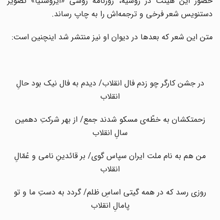
حضور این هیئت در روسیه، روزنامه روسی «ایزوستیا» تصویر
دستنویس شعر فرخی و ترجمه‌اش را به چاپ رساند.
متن این شعر که بعدها در دیوان او نیز منتشر شد اینچنین است:
در جشن کارگر چو زدم فال انقلاب/ دیدم به فال نیک بود حالِ
انقلاب
زحمتکشان به خطّه‌ی مسکو شدند جمع/ از بهر شرکتِ دهمین
سالِ انقلاب
من هم به نام ملت ایران سپاس گوی/ بر قائدینِ نامی و عُمّالِ
انقلاب
روزی رسد که در همه گیتی اساسِ ظلم/ گردد به دستِ ما و تو
پامالِ انقلاب