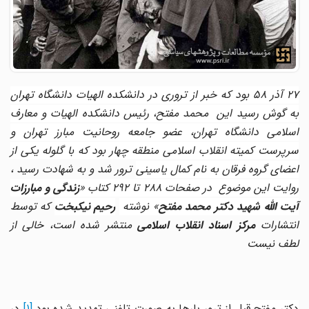
27 آذر 58 بود که خبر از تروری در دانشکده الهیات دانشگاه تهران
به گوش رسید این محمد مفتح، رئیس دانشکده الهیات و معارف
اسلامی دانشگاه تهران، عضو جامعه روحانیت مبارز تهران و
سرپرست کمیته انقلاب اسلامی منطقه چهار بود که با گلوله یکی از
عضای گروه فرقان به نام کمال یاسینی
ترور شد و به شهادت رسید ،
وایت این موضوع در صفحات 288 تا 292 کتاب «
زندگی و مبارزات
یت الله شهید دکتر محمد مفتح
» نوشته
رحیم نیکبخت
که توسط
نتشارات
مرکز اسناد انقلاب اسلامی
منتشر شده است، خالی از
لطف نیست
کتر مفتح قبل از ترور بارها به صورت تلفنی تهدید شده بود.
[1]
در