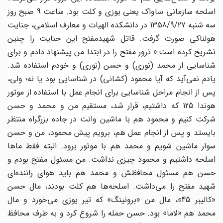
اسلحه سازمانی ساواک یعنی یوزی و کلت بود. ساعت 9 صبح روز
سه شنبه 1358/9/27 در دانشکده الهیات و معارف اسلامی، جنایت
هولناکی صورت گرفت. قاتل شهیدمفتح این جنایت را چنین
تشریح کرده است:« ترور مفتح را در ابتدا من پیشنهاد دادم و برای
شناسایی از محمد (نوری) و حسن (نوری) و خودم استفاده شد.
یادم نمی‌‌آید که آیا محمود (کشانی) در شناسایی بود یا نه؛ ولی،
پس از انجام مراحل شناسایی برای انجام عمل با استفاده از موتور
هوندا 125 که داشتیم، قرار شد، مستقیم من و محمد و حسن
شرکت کنیم و محمود هم با ماشین وانت در جاده بزرگراه منتظر
ایستد و پس از انجام عمل هم، برویم پیش محمود، من
و حسن
سوار ماشین شویم و محمد هم با موتور برود. البته فقط ماها
اسلحه داشتیم و محمود چیزی نداشت. من مسئول مفتح بودم و
حسن هم مسئول محافظش و محمد هم باید هوای راننده‌ای
شهید مفتح را می‌‌داشت. اسلحه‌ها هم کلت بودند، مال حسن
«کالیبر 45»، مال من «برونینگ» که تیر یوزی می‌‌خورد و مال
محمد هم «لاما» بود. حسن حمله را شروع کرد و به طرف محافظ