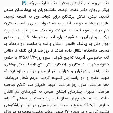
دکتر می‌‌رساند و گلوله‌ای به فرق دکتر شلیک می‌‌کند.
[4]
پیکر بی‌جان دکتر مفتح، توسط دانشجویان به بیمارستان منتقل
گردید. لیکن، تلاش پزشکان برای نجات وی به نتیجه نرسید.
علاوه بر ایشان، دو محافظ او به نام «جواد بهمنی و اصغر نعمتی»
هم در این سوء قصد به شهادت رسیدند. بعداز ظهر همان روز،
پیکر بی‌جان این سه شهید برای انجام تشریفات قانونی و صدور
جواز دفن به پزشک قانونی انتقال یافت و ساعت دو بامداد به
مسجد دانشگاه انتقال داده شدند تا روز بعد از آن نقطه تا مقابل
لانه جاسوسی آمریکا تشییع شوند. صبح روز
1358/9/28
با حضور
انواده شهید، دوستان و نزدیکان دکتر مفتح از
جمله دکتر بهشتی،
دکتر باهنر و دیگران و هزاران نفر از مردم تهران جنازه آیت‌الله
شهید مفتح و دو پاسدارش تشییع گردید. مردم شعار می‌‌دادند:
«عزا عزاست امروز، روز عزاست امروز، خمینی بت شکن صاحب
عزاست امروز». پیکرهای ایشان سپس به شهرستان قم انتقال
یافت. در ساعت چهار بعداز ظهر روز بیست و هشتم آذرماه،
جنازهی آیت‌الله مفتح با حضور امام خمینی در مراسم باشکوهی
تشییع گردید و در حجره 23 صحن مطهر حضرت معصومه به خاک