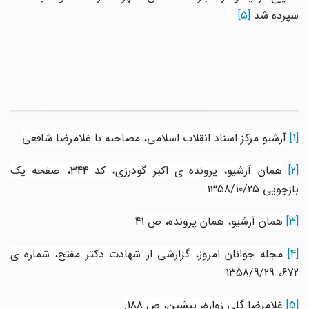
سپرده شد.
[5]
[1]
آرشیو مرکز اسناد انقلاب اسلامی، مصاحبه با غلامرضا شافعی
[2
همان آرشیو، پرونده ی اکبر گودرزی، کد 344، صفحه یک
بازجویی 1358/10/25
[3]
همان آرشیو، همان پرونده، ص 41
[4]
مجله جوانان امروز، گزارشی از شهادت دکتر مفتح، شماره ی
672، 1358/9/29
[5]
غلامرضا گلی زواره، پیشین، ص 188
.