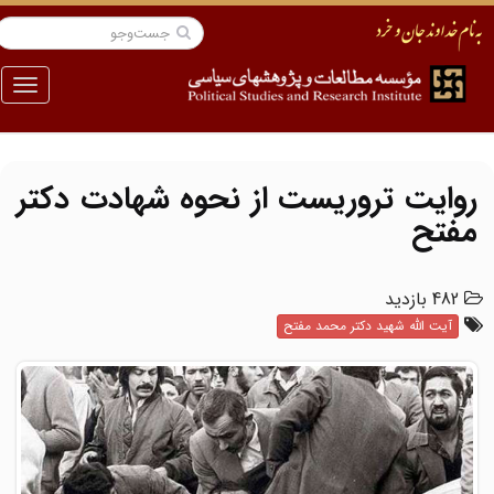
منو
روایت تروریست از نحوه شهادت دکتر
مفتح
482 بازدید
آیت الله شهید دکتر محمد مفتح