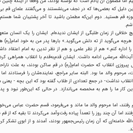
اشتیم اما مضمون آن یادم است که نوشته بودند، من واقعاً از اینکه چنین
ین دلیل که بعضی‌ها که در نجف می‌نشستند و می‌گفتند علمای قم بی‌
زه قم هستید. دوم این‌که مطمئن باشید تا آخر پشتیبان شما هستم.
شم.
چ خلافی از زمان طلبگی از ایشان ندیده‌ام. ایشان را یک انسان متع
رچه می‌گوید از ته دلش می‌گوید.» بارها پدر من به خود امام(ره) ه
 اداره کنم.» هم از نظر علمی و هم از نظر تدین به امام اعتقاد دا
یت‌الله مرعشی ادامه داشت. ایشان ‌قدم‌به‌قدم با انقلاب همراهی کردن
 پیروزی انقلاب که حضرت امام(ره) در قم ساکن بودند، به علت ناراح
 مرحوم والد ما بود. البته سایر مراجع، نماینده‌شان را فرستادند اما 
انقلاب نداشت- در جمع تعدادی از طلاب گفته بود که این بچه - یعنی من
این کار ما را هم به مخمصه می‌اندازد. در حالی که این‌طور نبود و پ
م رفتند، اما مرحوم والد ما ماند و می‌فرمود، قسم حضرت عباس می‌خور
اما آن چند روز را تعمداً پیاده رفت‌وآمد می‌کردند تا بقیه که از قم ن
ه خامنه‌ای که آن زمان رئیس‌جمهور بودند، آمدند و از ابوی تشکر کرد
د.