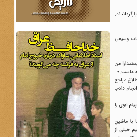
زگرداندند.
تاب وسیعی
عتمدار! من
مه ماست.»
طلاع مراجع
نجام دادم.
یام ابوی را
 با ماشینِ
یم خیلی از