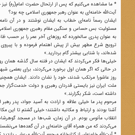
* ما مشاهده می‌کنیم که پس از ارتحال حضرت امام(ره) نیز 
آیت‌الله خامنه‌ای به عنوان رهبر جمهوری اسلامی چه بود؟
ایشان رسماً نامه‌ای خطاب به ایشان نوشتند و در آن نامه
مسئولیت بس حساس و سنگین مقام رهبری جمهوری اسلامی ک
به عنوان پدری سالخورده که روزهای آخر عمر را بر حسب ظاهر
ترویج شرع مطهر بیش از پیش اهتمام فرموده و با پیروی ا
شده‌اند، با شتابی بیشتر گام بردارید.»
خیلی‌ها فکر می‌کردند که ایشان در فتنه سال گذشه همان روز
در حالی که اگر همان اول برخورد می‌کردند، برای بعضی شبهه 
روز عاشورا مرتکب شدند، خود را نشان دادند. ایشان همچنین
ملت ایران نیز بایستی قدردان رهبری و دولت خدمت‌گزار جم
داشته است، شکر بگزارند.»
مرحوم پدر ما خیلی علاقه و ارادت به آسید جواد، پدر رهبر ا
آشنا بودند و ارتباط و مکاتبه داشتند؛ خیلی گشتم تا این مکا
انقلاب مأنوس بودم. در آن زمان، شب‌ها در مسجد گوهرشاد،
می‌کردند که من همراه آقای خامنه‌ای در آن گعده‌ها می‌نشست
* آیت‌الله خامنه‌ای از کتابخانه مرحوم آیت‌الله مرعشی بازدید