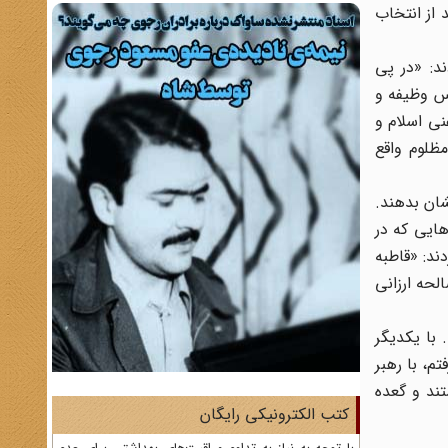
 از انتخاب
د: «در پی
س وظیفه و
نی اسلام و
ظلوم واقع
شان بدهند.
هایی که در
ند: «قاطبه
حه ارزانی
 با یکدیگر
م، با رهبر
تند و گعده
کتب الکترونیکی رایگان