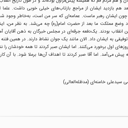
ن و هم مردم قم که همیشه پیش‌قراول بوده‌اند و در طول تاریخ انقلاب و
عد هم بازدید ایشان از مراجع بازتاب‌های خیلی خوبی داشت. علما ا
م؛ چون ایشان رهبر ماست. عمامه‌ای که سر من است، به‌خاطر وجود 
د وضع مملکت ما بعد از حضرت امام(ره) چه می‌شد. به نظر من، ای
 انقلاب بودند. یک‌دفعه جرقه‌ای در مجلس خبرگان به ذهن آقایان آم
یقی به ایشان داد. الان مانند یک جوان نشاط دارند. در همین فتنه 
روزهای اول برخورد می‌کنند. اما ایشان صبر کردند تا همه خودشان را ن
پیش می‌آمد. اما آقا صبر کردند تا اهداف آن‌ها برملا شود. با آن کار
ی سیدعلی خامنه‌ای (مد‌ظله‌العالی)