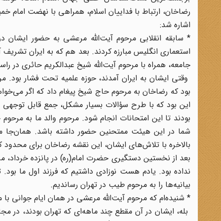
رضاخان، ارتباط با فداییان اسلام، همراهی با نهضت امام خمین
اشاره شد:
* سابقه انقلابی مرحوم آیت‌الله مرعشی به حضور ایشان در 
استعماری انگلیس مبارزه کردند. بعد هم که به ایران تشریف آ
جامعه، همراه با مرحوم آیت‌الله شیخ عبدالکریم حائری در را
وقتی ایشان به ایران آمدند، حوزه‌ علمیه تحت فشار بود. مرح
بود که رضاخان به مرحوم حاج شیخ پیغام داد که اگر می‌خواهید
این بود که با طرح سؤالات بسیار مشکل، جمع قابل توجهی از 
بودند تا این امتحانات انجام شود. مرحوم والد ما به مرحوم
شما در این هیئت ممتحنین حضور داشته باشد. همان‌جا مرح
بالاخره با تلاش‌های ایشان، این نقشه رضاخان برای محدود کر
بعد از نخستین دستگیری حضرت امام(ره) در پانزده خرداد، مرح
نداده بود. یادم هست نوزادی داشتیم که فرزند اول ما بود. ت
بیانیه‌ها را به مرحوم طیب در تهران رساندیم.
* شنیده‌ام که مرحوم آیت‌الله مرعشی در همان ایام جوانی با
بله، ایشان در آن مقطع چند ماهه‌ای که تهران بودند، در