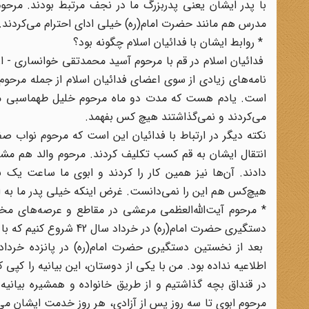
با پدر ایشان یعنی پدربزرگ ما در نجف مرتبط بودند. مرح
مدرس هم مانند حضرت امام(ره) خیلی ادای احترام می‌کردند.
* روابط ایشان با فدائیان اسلام چگونه بود؟
فدائیان اسلام در قم با مرحوم آسید محمدتقی خوانساری - از آ
نامه‌های زیادی از سوی اعضای فدائیان اسلام از جمله مر
است. یادم هست که مدت دو ماه مرحوم خلیل طهماسبی مخفی
می‌کردند و نمی‌گذاشتند هیچ کس بفهمد.
نکته دیگر در ارتباط با فدائیان این است که مرحوم نواب صفو
انتقال ایشان به قم کسب تکلیف کردند. مرحوم والد هم مشر
دادند. آن‌ها نیز همین کار را کردند و ابوی ما ساعت یک ب
هیچ‌کس هم این را نمی‌دانست. غرض اینکه خیلی پدر ما به ا
* مرحوم آیت‌الله‌العظمی مرعشی در مقاطع و عرصه‌های مخت
دستگیری حضرت امام(ره) در خرداد سال 42 شروع کنیم که با اعتراض شدید مرحوم ابوی شما همراه شد. از آن دوره بگویید.
بعد از نخستین دستگیری حضرت امام(ره) در پانزده خرداد، 
اطلاعیه نداده بود. من با یکی از دوستان، این بیانیه را کپی ک
در قنداق بچه گذاشتیم و از طریق خانواده و همشیره بیانیه‌
مرحوم ابوی تا سه روز پس از آزادی، هر روز خدمت ایشان می‌