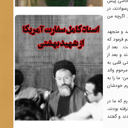
 حالتی پیش
سوادند، در
 اگرچه من
هد و متجهد
م فرمود که
شت. بعد از
د و بعد از
تی قلبی به
مرحوم والد
- ما را به
درم خودشان
م که ما در
رفته بودند،
ند و گفتند