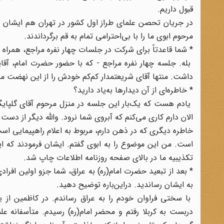
قبول داریم.
در جریان تحصن علمای طراز اول کشور در تهران هم ایشان حضور
مرحوم ابوی ما را با بی‌احترامی تمام به قم برگرداندند.
* شما قاعدتاً برای شرکت در جلسات چهار نفره مراجع، همراه ا
بله. جلسه چهار نفره مراجع - که با حضور حضرت امام، آق
داشت. منتها آقای شریعتمدار کم‌کم خودش را از این نهضت م
* خاطره‌ای از آن دیدارها به‌یاد دارید؟
یادم هست که یک‌بار این جلسه در منزل مرحوم آقای گلپایگ
الان دارم کاری می‌کنم که آبروی شما نرود. والله دیگر از 
خاطره دیگری که در ذهن دارم، مربوط به اعلام راهپیمایی اس
است. من این موضوع را به ابوی گفتم. ایشان فرمودند که این
تکذیبیه ما در بالای صفحه روزنامه اطلاعات چاپ شد.
* بعد از تبعید حضرت امام(ره) به عراق، شما جزو اولین افرادی
به ایشان رساندید. دراین‌باره توضیح دهید.
با سختی فراوان خودم را به عراق رساندم. در کاظمین از یک 
دربست به کربلا رفتم و محضر امام(ره) رسیدم. متأسفانه علمای