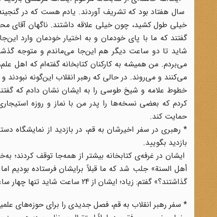
سال هفتاد بود که تشریف آوردند. یادم هست که در گنجینه 
خیلی طول کشید، چون خیلی علاقه داشتند. ناگهان آقای محمدی
گفتند که ما با پای خودمان و به اختیار خودمان وارد این‌ج
شاید تا دو ساعت دیگر هم این‌جا می‌ماندم و متوجه گذش
می‌بردم. من همیشه به کارکنان کتابخانه گفته‌ام که اهل علم،
می‌کنند و می‌روند. در حالی که رهبر انقلاب این‌گونه نبودند 
خطوط علامه و شیخ طوسی را به ایشان نشان دادم که گفتن
کردم که بعضی نسخه‌ها را پدر من با نماز و روزه استیجاری
حمایت کند.
* رهبری در سفر اخیرشان به قم، در بازدید از نمایشگاه دست
بازدید بگویید.
ایشان در غرفه‌ی کتابخانه بیشتر از همه‌جا توقف کردند؛ به
أهل السنة» جلب شد که ما قبلاً برایشان فرستاده بودیم اما
گذاشتند؟» گفتم: زیاد؛ ایشان از 24 ساعت شاید تنها چهار ساعت استراحت می‌کردند.
* سفر رهبر انقلاب به قم، فصل جدیدی را برای حوزه‌های علمیه