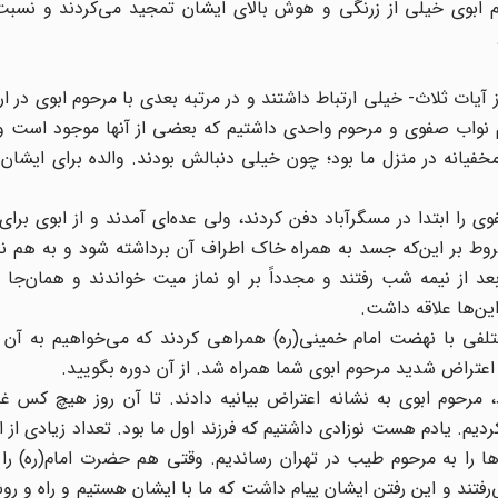
وم ابوی خیلی از زرنگی و هوش بالای ایشان تمجید می‌کردند و نسبت
یات ثلاث- خیلی ارتباط داشتند و در مرتبه بعدی با مرحوم ابوی در ارت
حوم نواب صفوی و مرحوم واحدی داشتیم که بعضی از آنها موجود است 
انه در منزل ما بود؛ چون خیلی دنبالش بودند. والده برای ایشان
ی را ابتدا در مسگرآباد دفن کردند، ولی عده‌ای آمدند و از ابوی برای
وط بر این‌که جسد به همراه خاک اطراف آن برداشته شود و به هم نخ
عد از نیمه شب رفتند و مجدداً بر او نماز میت خواندند و همان‌جا 
ین‌ها علاقه داشت.
لفی با نهضت امام خمینی(ره) همراهی کردند که می‌خواهیم به آن بپ
مرحوم ابوی به نشانه اعتراض بیانیه دادند. تا آن روز هیچ کس غیر
ردیم. یادم هست نوزادی داشتیم که فرزند اول ما بود. تعداد زیادی از ای
ها را به مرحوم طیب در تهران رساندیم. وقتی هم حضرت امام(ره) را آ
رفتند و این رفتن ایشان پیام داشت که ما با ایشان هستیم و راه و رو