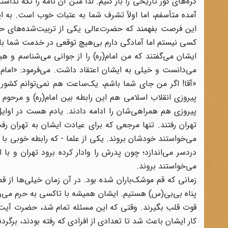
گره‌های کور تاریخی را باز کنیم. لذا متن آن نامه را نگه ند
آمده متأسفم، اما اولاً تشرف شما به عتبات خوب است. به ا
این فرصت بفهمند که حضرت‌عالی یکی از تربیت‌شده‌های حو
کسی نیستم اما آمادگی دارم بی‌هیچ توقعی در خدمت شما با
ایشان می‌گفتند که من امام(ره) را از جوانی می‌شناسم و هی
می‌دانست و خیلی به ایشان اعتقاد داشت. می‌فرمود: «امام ه
«آقا! اگر من جای شما باشم، یک‌ساعت هم نمی‌توانم کشور را
پیروزی انقلاب اسلامی هم این رابطه بین امام(ره) و مرحوم آ
پیروزی هم همراهی‌شان را ادامه دادند. یادم هست در اوایل
تهران رفتند. تنها مرجعی که برای عیادت ایشان به تهران رفت،
می‌خواستند خودشان بروند. یکی از علما - که رابطه خوبی با 
دردسر می‌اندازد؛ چون پدرش را وادار کرده برود تهران و با 
می‌خواستند بروند.
زمانی که قم موشک‌باران شده بود. در آن زمان خیلی‌ها از ق
پناه بی‌بی(س) هستیم. ایشان همیشه با تاکسی به حرم می‌رفتند 
قوت قلب بگیرند. وقتی که این مسئله تمام شد، حضرت آیت‌الل
کار ایشان باعث شد تا تعدادی از افرادی که رفته بودند، برگردن