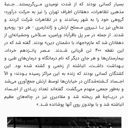
بسیار کسانی بودند که از شدت نومیدی مـی‌گریستند
.
..
جـنبۀ
مذهبی تظاهرات، دهقانان ‌‌اطراف‌ تهران را نیز به حرکت درآورد؛
گروهی خود را به‌ شهر رساندند و در‌ تظاهرات‌ شرکت‌ کردند و
عده‌ای نیز بـا نـیروی مـسلح ارتش و ژاندارمری - هر دو- روبه‌رو
شدند. از جمله در سر‌ پل باقرآباد ورامین، سـلاّخی وحشیانه‌ای از
دهقانان شد که‌ عازم«جهاد با دشمنان‌ دین» بودند. گفته شد‌ که‌ در
این نقطه 400 تن قربانی شـدند. عـصر پانـزدهم خرداد،
بیمارستان‌ها و هر جای دیگر که نام درمانگاه و درمان‌های طبی و
بـهداشت داشـت، انباشته از زخمی و کشته شده بود. این
کشتگان کسانی بودند‌ که زنده به این مراکز رسیده بـودند؛ و الاّ
اجـساد کـشته‌شدگان در خیابان‌ها توسط ارتش جمع‌آوری می‌شد
و به‌طور جمعی منهدم‌ می‌گشت. گفته‌اند تعداد زیـادی از اجـساد
در دریـاچۀ قم ریخته شد و مقادیری‌ نیز‌ در چاله‌های‌ عظیم
انباشته شد و با بولدوزر روی آنها پوشانده شـد.»