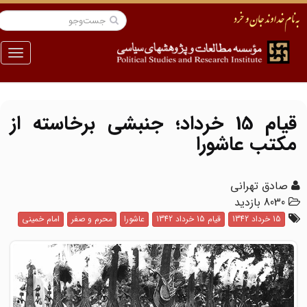
منو
قیام 15 خرداد؛ جنبشی برخاسته از
مکتب عاشورا
صادق تهرانی
8030 بازدید
15 خرداد 1342
قیام 15 خرداد 1342
عاشورا
محرم و صفر
امام خمینی