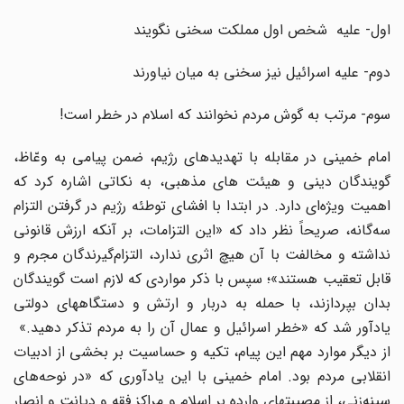
اول- علیه شخص اول مملکت سخنی نگویند
دوم- علیه اسرائیل نیز سخنی به میان نیاورند
سوم- مرتب به گوش مردم نخوانند که اسلام در خطر است!
امام خمینی در مقابله با تهدیدهای رژیم، ضمن پیامی به وعّاظ،
گویندگان دینی و هیئت های مذهبی، به نکاتی اشاره کرد که
اهمیت ویژه‌ای دارد. در ابتدا با افشای توطئه رژیم در گرفتن التزام
سه‌گانه، صریحاً نظر داد که «این التزامات، بر آنکه ارزش قانونی
نداشته و مخالفت با آن هیچ اثری ندارد، التزام‌گیرندگان مجرم و
قابل تعقیب هستند»؛ سپس با ذکر مواردی که لازم است گویندگان
بدان بپردازند، با حمله‌ به دربار و ارتش و دستگاههای دولتی
یادآور شد که «خطر اسرائیل و عمال آن را به مردم تذکر دهید.»
از دیگر موارد مهم این پیام، تکیه و حساسیت بر بخشی از ادبیات
انقلابی مردم بود. امام خمینی با این یادآوری که «در نوحه‌های
سینه‌زنی، از مصیبتهای وارده بر اسلام و مراکز فقه و دیانت و انصار