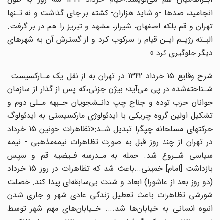
انجامید، صدها -و شاید هزاران- کشته بر‌ جای‌ گذاشت و نه‌ تـنها‌
تهران‌ و قم بلکه اصفهان، شیراز‌، مشهد و تبریز را هم در بر گرفت.
البـته رژیـم ایـن قیام را سرکوب کرد و از‌ گسترش‌ آن به شهرهای
دیگر جلوگیری کرد‌.»
شرح‌ وقایع‌ 15‌ خرداد 1342 در‌ تهران‌ به از نقل یک مـارکسیست ‌
‌شـناخته‌شده در پی می‌آید؛ بیژن جزنی،که پس از گذار‌ از‌ سازمان‌
جوانان حزب توده و جناح چپ دانـشجویان جـبهه مـلی‌‌ دوم‌ و
تشکیل‌ اولین‌ گروه‌ چریکی با ایدئولوژی مارکسیستی به ایدئولوگ
رکتهای مسلحانه‌ چپگرا تبدیل شـد
:
«تظاهرات خونین 15 خرداد
در تهران از چند روز قبل به صورت تظاهرات نیمه‌مذهبی - نیمه‌
سیاسی‌ شـروع شد. حمله به مـدرسه فـیضیه قم و سپس
بازداشت‌ [امام‌] خمینی...باعث شد که‌ تظاهرات در روز 15 خرداد
(دو روز بعد از عاشورا) ابعاد و شدت بی‌سابقه‌ای پیدا کند. خصلت‌
شورشی تظاهرات‌ باعث‌ تعطیل زندگی عادی شهر و جاری شدن
انبوه انسانی به خیابان‌ها شد.... خـیابان‌های مهم شهر توسط