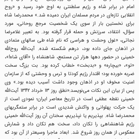
امام در برابر شاه و رژیم سلطنتی به اوج خود رسید و «روح
انقلابی تازه‌ای در مردم مسلمان ایران دمیده شد.» محمدرضا شاه
برای نخستین بار از سوی یک شخصیت مرجع روحانی، مورد
سؤال، انتقاد، سرزنش و حمله قرار گرفته بود. به تعبیر غلامرضا
نجاتی، «غول وحشت و هراسی که نام شاه طی سالهای متمادی
در اذهان جای داده بود، درهم شکسته شده. آیت‌الله روح‌الله
خمینی در حضور دهها هزار تن مستمع، شاهنشاه را «آقای شاه!»،
«تو»، «بیچاره» و «بدبخت» خطاب کرده بود. بت بزرگ سخت
ضربه خورده بود؛ اقتدار رژیم کودتا و ترس و وحشتی که از سازمان
امنیت مخوف او در اذهان وجود داشت آسیب دیده بود.» وی
پس از بیان این نکات می‌نویسد:«نطق روز 13 خرداد 1342 آیت‌الله
خمینی نقطه عطفی است در تاریخ معاصر ایران؛ نمودی است از
یک حرکت پهلوانی و واکنش شدیدی است در برابر ستمگریهای
محمدرضا شاه. بپذیریم یا نپذیریم، سخنان آن روز آیت‌الله خمینی
رژیم شاهنشاهی را تکان داد، سخت هم تکان داد و شمارش
معکوس از همان روز شروع شد. ابعاد ماجرا وسیعتر از آن بود که