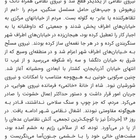
نیروی نظامی از یکدیگر قطع شد و نیروی نظامی همراه تانک و
زرهپوش و جیپ‌های حامل مسلسل‌ سنگین‌، مردم را -اعم ‌از
تظاهرکننده یا عابر- به گلوله‌ بست. مردم از خیابانهای مرکزی به
خیابان‌های اطراف پخش شدند و جمعیتی‌ که‌ داوطلبانه یا به‌
اجبار کار‌ را‌ تعطیل کرده بود، هیجان‌زده در خیابان‌های اطراف شهر
سنگربندی کرده و در هر جا نغمه‌ای ساز کرده بودند. نیروی مسلّح
بـه خـیابان‌های اطراف شهر اعزام‌ شد‌ و در منطقه‌ای وسیع‌ که‌ از‌
شرق به خیابان دلگشا و سه راه شکوفه می‌رسید و از غرب تا
انتهای خیابان آذربایجان، کشتار با ابعادی وحشیانه آغاز شد.
چنین سرکوبی خونین بـه هـیچ‌وجه متناسب با امکانات و نیروی
شورشیان‌ نبود‌. شاه از خانۀ «خاتمی» فرمانده نیروی هوایی، در
جریان امور قرار داشت‌ و دستور حداکثر اِعمال خشونت را صادر
می‌کرد. مردم، که جز چوپ و سنگ سلاحی‌ نـداشتند، قـادر بـه
هیچ‌گونه مقاومتی‌ نبودند‌
.
اشغال نـظامی‌ شـهر ادامـه یافت. در
روز 16 [خرداد] نیز با کوچک‌ترین تجمعی، آتش نظامیان‌ عده‌ای را
از پا در‌ می‌آورد. توده، که از سلاّخی رژیم به خشم آمده بود،
مشت‌های‌ خالی‌ خود‌ را بـا خـشمی جـنون‌آسا می‌نگریست و