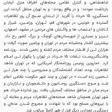
شاهنشاهی و کنترل نظامی محله‌های اطراف منزل ایشان
بازداشت نمودند- و در واقع ربودند- و به تهران منتقل کردند؛ این
دستگیری، 15 خرداد را آفرید. از ابـتدای صـبح آن روز تظاهرات
گسترده و خونینی در شهرهای‌ قم‌، تـهران‌، ورامـین، شیراز و
کـاشان و اعـتصاب ها و واکـنش های مردمی در مشهد، اصفهان،
تـبریز و بسیاری‌ از‌ شهرستان‌های کوچک و بزرگ کشور رخ داد.
بیشترین کشتار وحشیانه مردم در تهران و ورامین صورت گرفت و
هزاران‌ تـن‌ از‌ اقـشار مختلف مردم کشته و زخمی شدند. روزنـامه
واشـنگتن‌پسـت تـلفات 15‌ خـرداد‌ در‌ تهران را یکهزار تـن اعـلام
کرد. «ماروین زونیس روزنامه‌نگار امریکایی که در تهران‌ شاهد‌
تظاهرات‌ بوده، تعداد کشته‌شدگان و مجروحین را چند هزار تـن
تـخمین زده اسـت.» در تهران‌ و چند‌ شهر حکومت نظامی اعلام
شـد و مـوج دسـتگیری روحـانیون و دانـشجویان و بـازاریان و
مردم مبارز در‌ مناطق‌ مختلف‌ گسترش‌ یافت. روز شانزده خرداد هم
شهر تهران همچنان شاهد صحنه‌های تظاهرات مردم و مقابله‌ آن‌‌
با نیروهای مسلح بود که با شهادت و مجروح شـدن عده‌ای و
دستگیری تعدادی دیگر‌ قبل‌ از‌ ظهر کاملاً سرکوب شد.