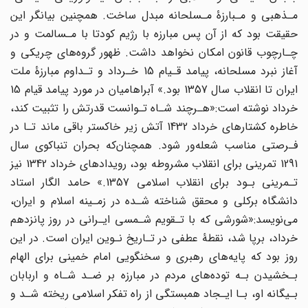
مـذهبی و مـبارزۀ مـسلحانه مبدل ساخت. همچنین بیانگر‌ این‌
حقیقت‌ بود که از آن پس‌ مبارزه‌ با‌ رژیم کودتا با مـسالمت و در
چـارچوب قانون امکان نخواهد داشت. ظهور گروه‌های چریکی و
آغاز نبرد مسلحانه، پیامد قـیام 15 خـرداد و تـداوم‌ مبارزۀ ملت‌
ایران تا انقلاب سال 1357 بود.» آبراهامیان‌ در‌ مورد پیامد قیام 15
خرداد نوشته است
:
«هـرچند شـاه تـوانست قدرتش را تثبیت کند،
خاطره کشتارهای خرداد 1432 آتش‌ زیر‌ خاکستر‌ باقی ماند تـا در
فـرصتی مناسب شعله‌ور شود. همچنان‌که بحران‌ تنباکوی سال
1291 تمرینی‌ برای انقلاب مشروطه بود، رویدادهای خرداد 1342 نیز
تـمرینی بـود برای انقلاب اسلامی‌ 1357‌.» حامد‌ الگار استاد
دانشگاه برکلی و محقق شناخته شـده در زمـینه اسلام‌ و ایران‌،
می‌نویسد
:
«شورشی که با تـقویم شـمسی ایـرانی در روز پانزدهم
خرداد، برپا شد، نقطۀ عطفی در تـاریخ‌ نـوین‌‌ ایران‌ است. در این
روز بود که پایه‌های رهبری و سخنگویی امام خمینی برای‌ الهام‌
بـخشیدن‌ بـه‌ توده‌های مردم در مبارزه بر ضـد شـاه و اربابان
بـیگانه او، بـا ایـجاد همبستگی‌ از‌ راه‌ تفکر اسلامی ریخته شـد و