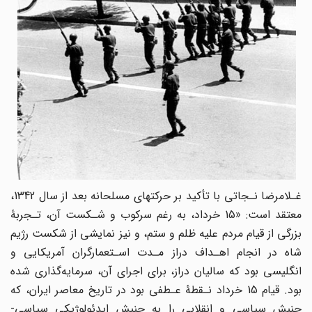
غـلامرضا نـجاتی با تأکید بر حرکتهای مسلحانه بعد از سال 1342،
معتقد است: «15 خرداد، به رغم سرکوب‌ و شـکست‌ آن، تـجربۀ
بزرگی از قیام مردم علیه ظلم و ستم، و نیز نمایشی از شکست رژیم
شاه در انجام اهـداف دراز مـدت اسـتعمارگران آمریکایی و
انگلیسی بود که سالیان دراز، برای اجرای‌ آن‌، سرمایه‌گذاری شده
بود. قیام 15 خرداد نـقطۀ عـطفی بود در تاریخ معاصر ایران، که
جنبش سیاسی و انقلابی را به جنبش ایدئولوژیکی سیاسی-