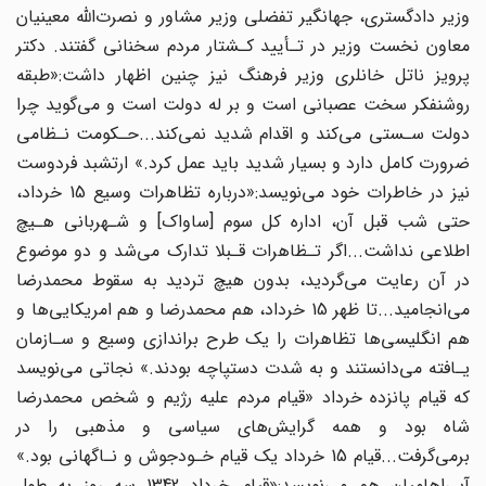
وزیر دادگستری، جهانگیر تفضلی وزیر مشاور و نصرت‌اللّه‌ معینیان
عاون‌ نخست‌ وزیر در تـأیید کـشتار مردم سخنانی گفتند
.
دکتر
پرویز ناتل خانلری وزیر فرهنگ نیز چنین اظهار‌ داشت‌:«طبقه
روشنفکر سخت عصبانی‌ است و بر له دولت است و می‌گوید چرا
دولت سـستی‌ می‌کند و اقدام شدید نمی‌کند...حـکومت‌ نـظامی
ضرورت‌ کامل‌ دارد‌ و بسیار شدید باید عمل کرد.» ارتشبد‌ فردوست‌
نیز در خاطرات خود می‌نویسد
:
«درباره تظاهرات وسیع 15 خرداد،
حتی شب قبل‌ آن‌، اداره کل سوم‌ [ساواک‌] و شـهربانی هـیچ‌‌
اطلاعی‌ نداشت...اگر‌ تـظاهرات‌ قـبلا‌ تدارک می‌شد و دو موضوع
در آن‌ رعایت‌ می‌گردید، بدون هیچ تردید به سقوط محمدرضا
می‌انجامید...تا ظهر 15‌ خرداد‌، هم محمدرضا و هم‌ امریکایی‌ها و
هم‌ انگلیسی‌ها تظاهرات را یک‌ طرح‌ براندازی وسیع و سـازمان
یـافته می‌دانستند‌ و به‌‌ شدت دستپاچه بودند.» نجاتی می‌نویسد
که قیام پانزده خرداد «قیام مردم علیه‌ رژیم‌ و شخص محمدرضا
شاه بود‌ و همه‌ گرایش‌های‌ سیاسی و مذهبی را‌ در‌
برمی‌گرفت...قیام 15 خرداد‌ یک‌ قیام خـودجوش و نـاگهانی بود.»
آبـراهامیان هم می‌نویسد
:
«قیام خرداد 1342 سه روز به‌ طول‌