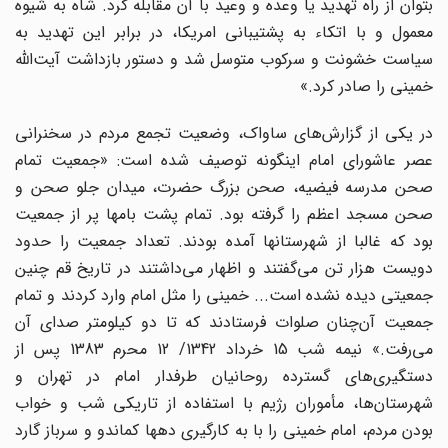
بتوان از راه تهدید یا وعده و وعید با آن مقابله کرد. شاه به شیوه
معمول و با اتکاء به پشتیبانی امریکا، در برابر این تهدید به
سیاست خشونت و سرکوب متوسل شد و دستور بازداشت آیت‌الله
خمینی را صادر کرد.»
در یکی از گزارش‌های ساواک، وضعیت تجمع مردم در سخنرانی
عصر عاشورای امام اینگونه توصیف شده است: «جمعیت تمام
صحن مدرسه فیضیه، صحن بزرگ حضرت، میدان جلو صحن و
صحن مسجد اعظم را گرفته بود. تمام پشت بامها پر از جمعیت
بود که غالبا از شهرستانها آمده بودند. تعداد جمعیت را حدود
دویست هزار تن می‌گفتند و اظهار می‌داشتند در تاریخ قم چنین
جمعیتی دیده نشده است... خمینی را مثل امام وارد کردند و تمام
جمعیت آن‌چنان صلوات فرستادند که تا دو کیلومتر صدای آن
می‌رفت.» نیمه شب 15 خرداد 1342/ 12 محرم 1383 پس از
دستگیری‌های گسترده روحانیان طرفدار امام در تهران و
شهرستان‌ها، مأموران رژیم با استفاده از تاریکی شب و خواب
بودن مردم، امام خمینی را با به کارگیری دهها کماندو و سرباز گارد