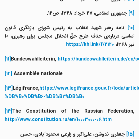
[9]
جمهوری اسلامی، 27 خرداد 1368، ص12.
[10]
نامه رهبر شهید انقلاب به رئیس شوراى بازنگرى قانون
اساسى درباره‌ی حذف طرح حقّ انحلال مجلس براى رهبرى، 10
تیر 1368،
https://khl.ink/f/2120
[11]
Bundeswahlleiterin,
https://bundeswahlleiterin.de/e
[12]
Assembl
é
e nationale
[13]
L
é
gifrance,
https://www.legifrance.gouv.fr/loda/
%DB%B0%DB%B6-%DB%B2%DB%B0
[14]
The Constitution of the Russian Federation,
http://www.constitution.ru/en/10003000-06.htm
[15]
جعفری ندوشن، علی‌اکبر و زارعی محمودآبادی، حسن