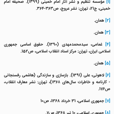
[1
مؤسسه تنظیم و نشر آثار امام خمینی (۱۳۹۹). صحیفه امام
خمینی، ج21، تهران: نشر عروج، ص۳۶۳-۳۶۴.
[2]
همان.
[3]
همان.
[4]
غمامی، سیدمحمدمهدی (1390). حقوق اساسی جمهوری
اسلامی ایران، تهران: مرکز اسناد انقلاب اسلامی، ص152.
[5]
همان.
[6]
لاهوتی، علی (1391). بازسازی و سازندگی (هاشمی رفسنجانی
- کارنامه و خاطرات سال‌های ۱۳۶۸)، تهران: نشر معارف انقلاب،
ص176.
[7]
جمهوری اسلامی، 31 خرداد 1368، ص10
[8]
جمهوری اسلامی، 10 تیر 1368، ص7.