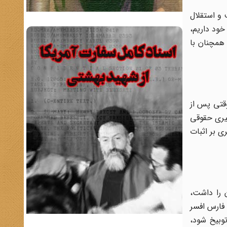
 شرف و استقلال
خود داریم،
 همچنان با
وقتی پس از
گیری حقوقی
لیل دیگری بر اثبات
 را داشت،
 فارس افسر
وبیخ شود،