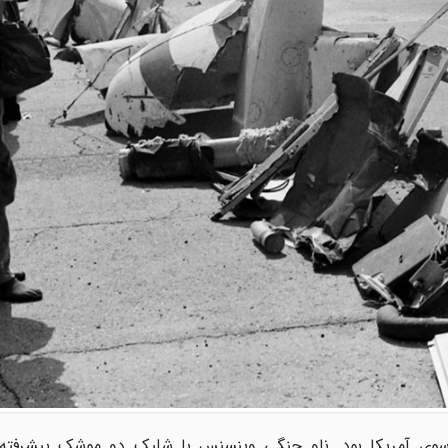
اورنکردنی از سوی آمریکا بود. ناو جنگی وینسنس با شلیک دو موشک پیشرفت