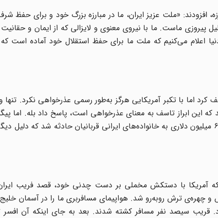
۱۳۸ با تأکید بر استمرار مبارزه، افزودند: «ملت عزیز ایران، ما در مبارزه بزرگ خود و برای حفظ
ل پیروزی ماست. ما با نیروی معنوی و لایزالی که از ایمان و حقانیت 
نیا اعلام می‌کنیم که ملت ما برای حفظ استقلال خود آماده است که
سف کرد اما با تکبر آمریکایی هرگز به‌طور رسمی عذرخواهی نکرد. تنها 
شد که این ابراز تاسف به معنای عذرخواهی است، پاسخ داد بله. اما پی
ایران جواب داد و در سال ۱۹۹۶ ناگزیر به پرداخت غرامت ۶۱.۸ میلیون دلاری به خانواده‌های ایرانی قربانیان حادثه شد که د
انی که آمریکا با دستکش مخملی بر دست چدنی خود، قصد فریب ایران
وس و چهره‌ی ترش روبه‌رو شد. هواپیمای مسافربری ما را در آسمان خلیج
. قریب سیصد نفر مسافر کشته شدند. بعد به جای اینکه آن افسر ت