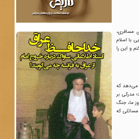
ی مسافری،
ی با اسلام
م و این را
 می‌دهد که
؛ مدرکی بر
وز ما، جنگ
 مسائلی که