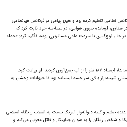
 فرکانس نظامی تنظیم کرده بود و هیچ پیامی در فرکانس غیرنظامی
افربری ایرباس و جنگنده اف-۱۴ را تشخیص می‌دادند. شهید سرلشکر ستاری، فرمانده نیروی هوایی، در مصاحبه خود ثابت کرد که
یما در حال اوج‌گیری با سرعت عادی مسافربری بوده، تأکید کرد: «حمله
غواصان نیروی دریایی به فرماندهی دریادار ناصر سرنوشت، به مدت ۵۲ روز در آب‌های خلیج فارس با دمای بالای ۵۰ درجه و خطر حمله کوسه‌ها، اجساد ۱۸۷ نفر را از آب جمع‌آوری کردند. او روایت کرد:
وستای شیب‌دراز بالای سر جسد ایستاده بود تا حیوانات وحشی به
هنده خشم و کینه دیوانه‌وار آمریکا نسبت به انقلاب و نظام اسلامی
ا و شخص ریگان را به عنوان جنایتکار و قاتل معرفی می‌کنم و