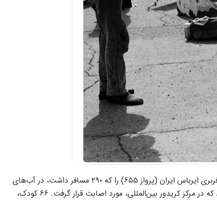
یکشنبه ۱۲ تیر ۱۳۶۷، جهان شاهد جنایتی باورنکردنی از سوی آمریکا بود. ناو جنگی وینسنس با شلیک دو موشک پیشرفته، هواپیمای مسافربری ایرباس ایران (پرواز ۶۵۵) را که ۲۹۰ مسافر داشت، در آب‌های
خلیج فارس هدف قرار داد. کاپیتان محسن رضائیان با ۷ هزار ساعت سابقه پرواز، در حال اوج‌گیری از فرودگاه بندرعباس به مقصد دوبی بود که در مرکز کریدور بین‌المللی، مورد اصابت قرار گرفت. ۶۶ کودک،