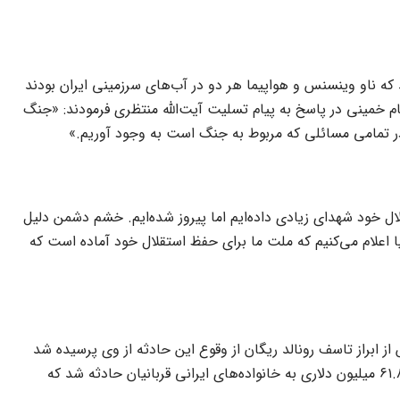
د که ناو وینسنس و هواپیما هر دو در آب‌های سرزمینی ایران بودند
ام خمینی در پاسخ به پیام تسلیت آیت‌الله منتظری فرمودند: «جنگ
در تمامی مسائلی که مربوط به جنگ است به وجود آوریم.»
 حفظ شرف و استقلال خود شهدای زیادی داده‌ایم اما پیروز شده‌ایم. خشم دشمن دلیل
یا اعلام می‌کنیم که ملت ما برای حفظ استقلال خود آماده است که
از ابراز تاسف رونالد ریگان از وقوع این حادثه از وی پرسیده شد
که این ابراز تاسف به معنای عذرخواهی است، پاسخ داد بله. اما پیگیری حقوقی ایران جواب داد و در سال ۱۹۹۶ ناگزیر به پرداخت غرامت ۶۱.۸ میلیون دلاری به خانواده‌های ایرانی قربانیان حادثه شد که