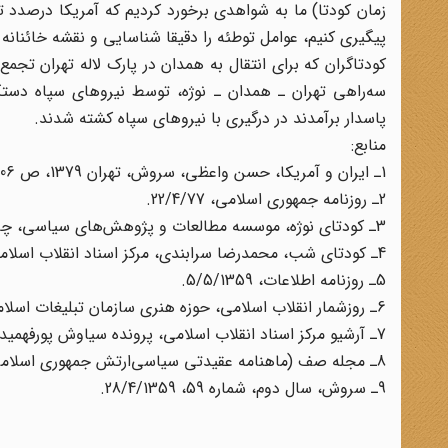
زمان کودتا) ما به شواهدی برخورد کردیم که آمریکا درصدد تو
پیگیری کنیم، عوامل توطئه را دقیقا شناسایی و نقشه خائنانه 
کودتاگران که برای انتقال به همدان در پارک لاله تهران تجمع
سه‌راهی تهران ـ همدان ـ نوژه، توسط نیروهای سپاه دستگ
پاسدار برآمدند در درگیری با نیروهای سپاه کشته شدند.
منابع:
1ـ ایران و آمریکا، حسن واعظی، سروش، تهران 1379، ص 106.
2ـ روزنامه جمهوری اسلامی، 22/4/77.
3ـ کودتای نوژه، موسسه مطالعات و پژوهش‌های سیاسی، چاپ دوم، تهران 1368، ص152.
4ـ‌ کودتای شب، محمدرضا سرابندی، مرکز اسناد انقلاب اسلامی، چاپ اول، بهار 1383، ص 24.
5ـ روزنامه اطلاعات، 5/5/1359.
6ـ روزشمار انقلاب اسلامی، حوزه هنری سازمان تبلیغات اسلامی، تهران 1376، ج 1، ص 385 و 386.
7ـ آرشیو مرکز اسناد انقلاب اسلامی، پرونده سیاوش پورفهمیده، شماره بازیابی 5578.
8ـ مجله صف (ماهنامه عقیدتی سیاسی‌ارتش جمهوری اسلامی)، مرداد 1359.
9ـ سروش، ‌سال دوم، شماره 59، 28/4/1359.