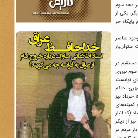
در دهه سوم
اصر آشوبگر، یکی از
 پایگاه حر
و وجود عناصر
ستوان‌یار
مستقیم در
 سوم نیروی
 عزیز مرادی توانست
شهری، حاکم
شرع وقت دادگاه‌های انقلاب و ارتش بیشتر نیروهای کودتا از وفاداران به شاه و سلطنت بودند و در حادثه مدرسه فیضیه و کشتار 15 خرداد نیز
 کمیته‌های
 (که انبار
یز از دیگر
ر مردم در
صورت بمباران آن نواحی از این کار صرف نظر شد. اما مهم‌ترین هدف بمباران‌ها، بیت امام خمینی در جماران بود که باید به وسیله 3 فروند