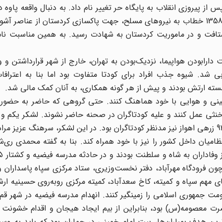
از پیروزی انقلاب به پایگاه حر تغییر نام داد. به دنبال واقعه پاوه 
مرداد 1358 و صدور فرمان تاریخی امام خمینی در 27 مرداد 1358 خطاب به نیروهای مسلح، جهت پاکسازی کردستان از عن
 شتافت و در ماموریت کردستان به شهادت رسید. به همین مناسبت نام
ع شده و به علت دارابودن هواپیما، نزدیک‌بودن به تهران، خارج از شهر قرارداشتن 
شد. شیوه جذب افراد برای کودتا متفاوت بود اما بنا به اعترافات 
نشسته ارتش بودند و پیش از هر گونه همکاری، به آنان کمک مالی شد.
زمینی و هوایی با خود هماهنگ کنند. حتی گروهی که حاضر به حضور 
 خنثی عمل کنند و علیه کودتاگران در صحنه حاضر نشوند. لشکر یکم و
زمینی ارتش تا حدودی با کودتاگران هماهنگ بودند و لشکر 92 زرهی اهواز نیز مدنظر کودتاگران بود. در این لشکر، سرهنگ
امیان داخل کشور را نیز با خود همراه کند. بنا به گفته محمدی ری‌
چون فرودگاه مهرآباد، دفتر نخست‌وزیری، ستاد مرکزی سپاه پاسداران و
مهم سپاه و کمیته، کاخ سعدآباد، کمیته مرکزی روبه‌روی حسینیه ارشاد
مت جمهوری اسلامی را زمینگیر کنند. انهدام مدرسه فیضیه در شهر قم ن
ت معصومه(س) بود، بنابراین از بیم ایجاد هیجان و اقدام خشونت با