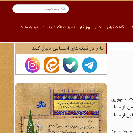
ا
نگاه دیگران
رجال
روزنگار
نشریات الکترونیک
درباره ما
ما را در شبکه‌های اجتماعی دنبال کنید
ست جمهوری
بس از جمله
بل از حمله
داران شاپور بختیار به نام مهندس قادسی در دی ماه 1358 تهیه کرده بود، مورد