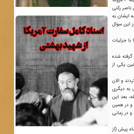
 ناصر رکنی
ه ایشان به
سلامی هنوز این سوال
 با جزئیات
ظر گرفته شده
نین یکی از
دند و الان
 به دیگری
ه، بعد این
و در همین
 و در زمانی
ه پیش (از