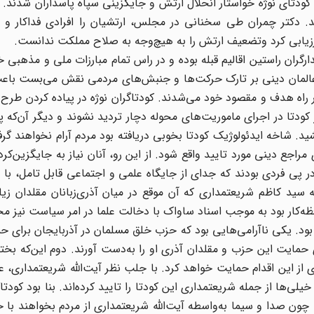
کودتای نوژه خواستار انحلال ارتش و جایگزینی سپاه پاسداران شدند. 
 دکتر چمران طی سخنانی در مجلس، ارتشیان را افرادی فداکار و قا
ارزیابی کرد وتضعیف ارتش را به هیچ‌وجه به صلاح مملکت ندانست.
گران راستین اقالیم قبله بوده و در راس تمام مبارزات ملی و مذهبی خ
د عالمان دینی بر تارک حرکت‌ها و جنبش‌های مردمی نقش می‌بست باع
 راه هدف و مقصود خود می‌شدند. کودتاگران نوژه در پیاده کردن طرح ک
ودتا در اجرای ماموریت‌های محوله دچار تردید نشوند و دیگر آن‌که 
. شاخه ایدئولوژیک کودتا بخوبی دریافته بود مردم آرام نخواهند گ
راجع دینی مورد تایید واقع شود. از این رو، آنان نیاز به جایگزین‌کر
 پی فردی بودند که جدای از جایگاه علمی و اجتماعی قابل تامل، با 
لله سید کاظم شریعتمداری که آن موقع در میان آذری‌زبانان مقلدان ز
فظه‌کار بود به موجب اسناد ساواک با دخالت علما در امر سیاست نیز مخ
 بود. یکی ناآرامی‌هایی بود که حزب خلق مسلمان در آذربایجان برای ح
ی حمایت این حزب و مقلدان آذری او را به‌دست آورند. دوم این‌که بختیار
از این اقدام حمایت خواهد کرد. با جلب نظر آیت‌الله شریعتمداری، 
لی‌ها از جمله شریعتمداری این کودتا را تایید کرده‌اند. بنا بود کودتا
چون صدا و سیما به‌واسطه آیت‌الله شریعتمداری از مردم بخواهند با