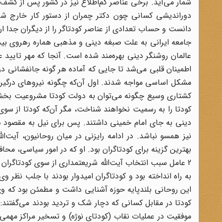
شمار می‌آید. برخی عناصر کم‌اطلاع نیز در کشور پس از کشف 
دوراندیشی کسانی چون دکتر چمران از دستور کار خارج شد.
دانست و حساب تعدادی از عناصر کودتاگر را از دیگران جدا 
جامعه ایرانی به علت صبغه دینی و مذهبی هماره رهروی بیدار
عالمان روشنگر دینی بهره‌مند شده است. آنجا که مهر تایی
اطمینان قلبی می‌شد تا جایی که آماده هر گونه جانفشانی در
مشکل اساسی مواجه شدند. اول آن‌که چگونه نیروهای درگیر ک
کشتاری وسیع چگونه می‌توان به دولت کودتا مشروعیت بخشید
کودتا را به رسمیت نخواهند شناخت، مگر آن‌که کودتا از سوی م
دینی به جای امام خمینی داشتند. پس برای نیل به مقصود در
نیز همسو نباشد. در ادامه رایزنی در میان روحانیون، آیت‌ا
بهترین گزینه برای کودتاگران بود. او که در امور سیاسی، محا
2 عامل سبب انتخاب آیت‌الله شریعتمداری از سوی کودتاگران
به راه انداخته بود و کودتاگران امیدوار بودند با جلب نظر و
این روحانی بلندپایه حوزه آشنایی داشت و مطمئن بود که وی 
کودتا در مقابل کسانی که دچار شک و تردید بودند می‌گفتند: خی
موفقیت در عملیات نقاب (کودتای نوژه) و تسخیر مراکز مهمی 