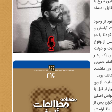
این طرح با
بل اعتماد
ود از وجود
ث آرامش و
ودتا با دو
پس از وقوع
رفت و دولت
دن یک رهبر
امام خمینی
یادی داشت،
الف بود.
مایت از وی
 از قبل با
عوامل اصلی
گران پس از
 حفظ آرامش