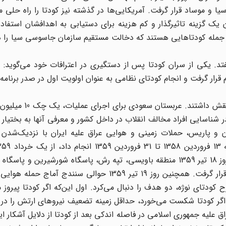
و موساد قرار گرفت. آمریکایی‌ها در گذشته نیز کودتا را راه حلی 
ن یک گزینه تاثیرگذار و کم هزینه برای دستیابی به اهدافشان استفاده
ینوشه در شیلی از جمله کودتاهایی هستند که دخالت مستقیم سازمان جاسوسی سیا ر
تد. یکی از سران کودتا پس از دستگیری در اعترافات خود می‌گوید: 
قرار گرفت و انجام کودتای نظامی به عنوان اولویت اول در صدر برنامه‌
در اجرای کودتا، بعضی کشورهای عرب منطقه و اسرائیل ن
شناسایی افراد مخالف انقلاب در داخل کشور و معرفی آنها به بختیار
 و پاریس، حملات زمینی و هوایی عراق علیه ایران با نزدیک‌شدن ز
1359، 115 حمله هوایی و زمینی به ایران صورت گرفت و در روز 18 تیر 1359 منطقه باویسی، تپه رش، پاسگاه شورشیرین
حمله زمینی و سومار و نخجیر مورد حمله هوایی رژیم عراق قرار گرفت. همچنین روز 19 تیر 1359 حوالی س
کودتای نوژه، دو هدف را دنبال می‌کرد. اول این‌که اگر کودتا پیروز
‌که اگر کودتا شکست می‌خورد، حداقل زمینه تضعیف نیروهای ارتش را در ب
 علیه جمهوری اسلامی در فاصله اندکی بعد از کودتا از دلایل آشکار ای