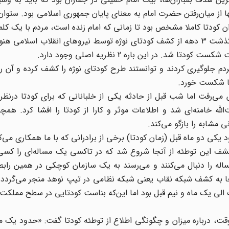
نها از میان‌رفتن حضرت امام به معنای پایان جمهوری اسلامی بود. ستوان
سران کودتا کاملا مشخص بود تا زمانی که امام زنده است، مردم با یک کلم
خیابان‌ها ریخته و عمل کودتا را عقیم خواهند کرد.» پس از گذشت 3 دهه از کشف کودتای نوژه توسط نیروهای انقلاب ا
. در این باره 2 نظریه اصلی وجود دارد.
م جلوگیری کردند و توانستند طرح کودتای نوژه را کشف کرده و آن را
تا شکست خورد.
 طبق برنامه پیش می‌رفت اما شب قبل از حادثه یکی از خلبانانی که برای کودتا درن
لله خامنه‌ای شد و اطلاعات موثر و کارا از کودتا را افشا ‌کرد. همچ
ی دو ماه قبل (زمان کودتا) برخی از برادرانی که با ما همکاری می‌کر
کشف این توطئه از آنجا شروع شد که در تاکسی یک مساله‌ای را کسی
له را دنبال می‌کنند و می‌رسند به یک سازمان کوچکی در همین رابط
جا به کشف شبکه نقاب یعنی شبکه نظامی در تیپ نوهد منجر می‌گردد 
به یک الی یک ماه و نیم قبل بود اما این‌که بناست کودتایی در سطح مملکت
، درباره میزان و چگونگی اطلاع از توطئه کودتا گفت: «حدود یک ما