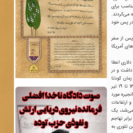
مناسب برای
 می‌کردند.
ا در پس خود
پس از سفر
های آمریکا
یز نقش داشتند. عربستان سعودی برای اجرای عملیات، یک چک 10 میلیون دلاری اعطا
 داشت و در
مان کودتا
گسترش یافت. در مقایسه با 139 حمله‌ای که عراق در فاصله 13 فروردین 1358 تا 31 فروردین 1359 انجام داد، از یک خرداد 1359 تا 19 تیر
 و پاسگاه انجیره مورد
نندج آماج حمله هوایی و ارتفاعات
 می‌شد، یک
رابر تهاجم
ن تئوری به