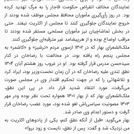
نمایندگان مخالف انقراض حکومت قاجار را به مرگ تهدید کرده
بود. در روز رأی‌گیری مأموران محافظ مجلس موظف شده بودند از
خروج نمایندگان جلوگیری کنند تا مجلس از اکثریت نیفتد. حتی
در بخش تماشاچیان نیز مأموران مسلحی مستقر شده بودند تا
مراقب اوضاع بوده و از هرپیشامد غیر مترقبه‌ای جلوگیری کنند.
ملک‌الشعرای بهار که در 1302 ازسوی مردم «ترشیز» و «کاشمر» به
مجلس پنجم راه یافته بود، در مخالفت با رضاخان در کنار
سید‌حسن مدرس قرار گرفته بود. او در غروب روز هشتم آبان 1304
نطق تندی علیه رضاخان که در آن زمان نخست‌وزیر بود، ایراد کرد
و تلاشهائی را که در جهت تحکیم اقتدار وی در مجلس صورت
می‌گرفت، مورد انتقاد شدید قرار داد. در پی این نطق،
ملک‌الشعرای بهار که از بهار 1301 همواره تحت نظر بوده ودر مهر
1303 مصونیت سیاسی‌اش لغو شده بود، مورد غضب رضاخان قرار
گرفت و دستور اعدام وی صادر شد.
بهار می‌گوید: «قبل از آنکه نطق کنم، یکی از پادوهای اکثریت به
من نزدیک شد و گفت: پس از نطق، نایست و زود برو!»