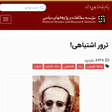
منو
ترور اشتباهی!
8238 بازدید
واعظ قزوینی
رعد
اشتباهی
ملک الشعرا
احزاب