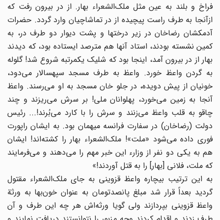
فراخ و بلند به عین مثل ملک‌الشعراء بهار. از در بیرون رفت که
ازآنجا به طرف راست پیچیده از در تماشاچیان وارد گردد. حضرات
آدمکشان رضاخان در زیر درختها و پشت دیوار دو طرف در، به
کمین نشسته بودند، استاد آنها هم مترصد ایستاده بود، که دیدند
بهار از در بیرون آمد، اینجا بود که شلیک یکمرتبه شروع شد! گلوله
به گردن واعظ خورد. واعظ به طرف مسجد سپهسالار می‌دود،
خونیان از پیش دویده، در جلو خان مسجد به او می‌رسند. واعظ
آنجا به زمین می‌خورد، پهلوانان ملی! بر سرش می‌ریزند و چند
چاقو به قلب واعظ می‌زنند و سرش را با کارد می‌بُرند!... رئیس
دولت (رضاخان) در سفارت فرانسه میهمان بود. به ایشان راپورت
فوری داده می‌شود «ملت»! ملک‌الشعراء بهار را کشته‌اند! ایشان
هم به یکی دو نفر از وزارء این خبر مهم را می‌دهند و می‌فرمایند
که ملت، فلانی [بهار] را به قتل آوردند!»
به این ترتیب بیچاره واعظ قزوینی به جای ملک‌الشعراء مقتول
گردید بعداً قرار شد مبلغ پانصدتومان به عنوان خون‌بها به ورثة
واعظ قزوینی بپردازند ولی گویا ورثه‌اش هر چه این طرف و آن
طرف زدند و اقدام کردند وجه مزبور را نتوانستند دریافت نمایند و