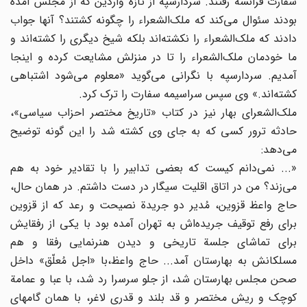
سفارت فرانسه رفتند. سردارسپه از تازه واردین که از مجلس آمده
بودند سئوال می‌کند که ملک‌الشعراء را چگونه کشتند؟ آنها جواب
‌دادند که ملک‌الشعراء را نکشته‌اند بلکه شیخ دیگری را کشته‌اند و
ما خودمان ملک‌الشعراء را تا در منزلش مشایعت کرده و اینجا
آمدیم. سردارسپه با نگرانی می‌‌گوید «معلوم می‌شود اشتباهی
کشته‌اند.» وی سپس سراسیمه سفارت را ترک کرد.
ملک‌‌الشعرای بهار نیز در کتاب «تاریخ مختصر احزاب سیاسی»،
حادثه ترور کسی که به جای وی کشته شد را این‌ گونه توضیح
می‌دهد:
«... نمی‌دانم کیست که بعضی تدابیر را با تقادیر خود به هم
می‌زند؟ من در اتاق اقلیت سیگار در دست داشتم. در همان حال،
حاج واعظ قزوین، مُدیر دو جریدة نصیحت و رعد که از قزوین
برای رفع توقیف جریده‌اش به تهران آمده بود با یکی از رفقایش
برای تماشای جلسة تاریخی و دیدن هنرنمایی رفقا و هم
مسلکانش به بهارستان آمد... حاج واعظ،‌با «اجل مُعلّق» داخل
صحن مجلس بهارستان شد، از جلو سرسرا رد شد، با عبا و عمامة
کوچک و ریش مختصر و قد بلند و قدری لاغر، با همان گامهای