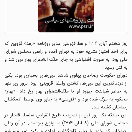
روز هشتم آبان 1304 واعظ قزوینی مدیر روزنامه «رعد» قزوین که
برای اخذ امتیاز نشریه خود به تهران آمده و راهی مجلس شورای
ملی بود، به صورت اشتباهی به جای ملک الشعرای بهار ترور شد و
به قتل رسید.
دوران حکومت رضاخان پهلوی شاهد ترورهای بسیاری بود. یکی
از دردناکترین این ترورها، کشتن واعظ قزوینی بود. ترور وی تنها
به خاطر شباهت چهره او با ملک‌الشعرای بهار رخ داد. «بهار»
محکوم به مرگ شده بود و «قزوینی» به جای وی توسط آدمکشان
رضاخان کشته شد.
این حادثه یک روز قبل از تصویب طرح انقراض سلسله قاجار در
مجلس شورای ملی (8 آبان 1304) به وقوع پیوست. در آن زمان
رضاخان که خود را برای تاجگذاری آماده می‌کرد غیر مستقیم