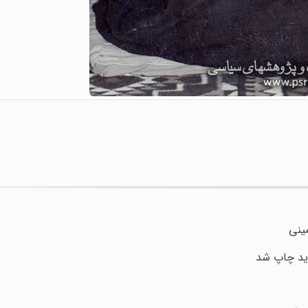
مینى
ید چاپ شد