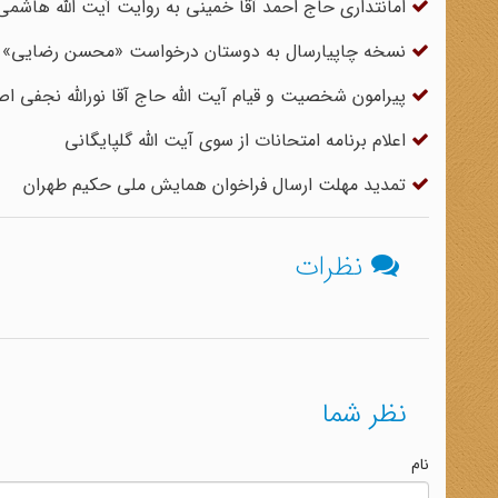
امانتداری حاج احمد آقا خمینی به روایت آیت الله هاشم
نسخه چاپیارسال به دوستان درخواست «محسن رضایی» از «آ
پیرامون شخصیت و قیام آیت‏ الله حاج ‏آقا نورالله نجفى‏ ا
اعلام برنامه امتحانات از سوی آیت الله گلپایگانی
تمدید مهلت ارسال فراخوان همایش ملی حکیم طهران
نظرات
نظر شما
نام