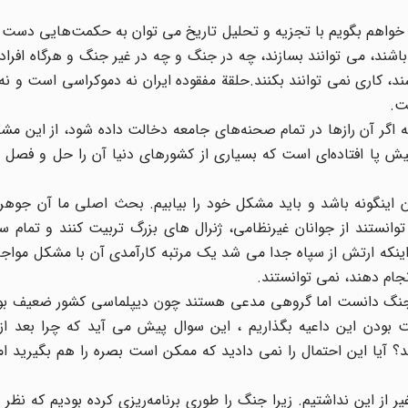
ی خواهم بگویم با تجزیه و تحلیل تاریخ می توان به حکمت‌هایی دست 
 باشند، می توانند بسازند، چه در جنگ و چه در غیر جنگ و هرگاه افراد 
ند، کاری نمی توانند بکنند.حلقة مفقوده ایران نه دموکراسی است و نه 
ت.
 اگر آن رازها در تمام صحنه‌های جامعه دخالت داده شود، از این مش
یش پا افتاده‌ای است که بسیاری از کشورهای دنیا آن را حل و فصل ن
 اینگونه باشد و باید مشکل خود را بیابیم. بحث اصلی ما آن جوه
وانستند از جوانان غیرنظامی، ژنرال های بزرگ تربیت کنند و تمام 
ض اینکه ارتش از سپاه جدا می شد یک مرتبه کارآمدی آن با مشکل موا
ام دهند، نمی توانستند.
ه جنگ دانست اما گروهی مدعی هستند چون دیپلماسی کشور ضعیف بو
ست بودن این داعیه بگذاریم ، این سوال پیش می آید که چرا بعد از
 اعتماد شد و عملیات کربلای 4و5 انجام شد؟ آیا این احتمال را نمی دادید که ممکن است بصره را هم بگی
ز این نداشتیم. زیرا جنگ را طوری برنامه‌ریزی کرده بودیم که نظر