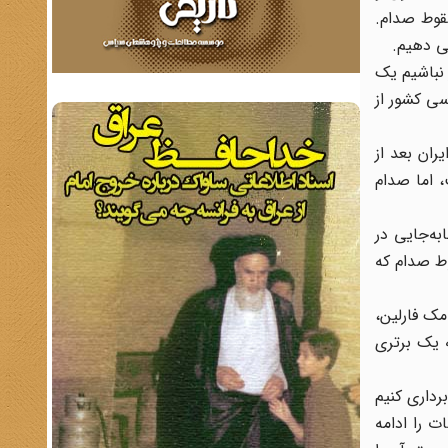
سقوط صدام.
می دهیم.
 نباشیم یک
سی کشور از
یامد. ایران بعد از
آن راپذیرفت، اما صدام
جابه‌جایی در
سقوط صدام که
مک فارلین،
 یک برتری
رداری کنیم
ت را ادامه