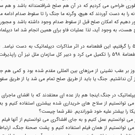
را طوری طراحی می کردیم که در آن هم صلح شرافتمندانه باشد و هم 
دانه را به دست آوردند که هیچ، وگرنه ما جنگ را تا سقوط صدام ادامه 
بور دهیم که امکان صلح قبل از سقوط صدام وجود داشته باشد و مجبور
لح هست، به وجود آید، لذا عملیات فاو برای همین انجام شد اما دیپلما
در واقع ما با زور سلاح در عملیات کربلای 4و5، قطعنامة 598 را گرفتیم، این قطعنامه در اثر مذاکرات دیپلماتیک به دست ن
صدور این قطعنامه برای اولین بار یک بیانیه، تهیه کرد که قطعنامة 598 را تکمیل می کرد و دبیر کل سازمان ملل نیز 
ه در آن شناخت متجاوز بر عقب نشینی از مرزهای بین المللی مقدم شده بود و کمی هم 
ما راهی غیر از آن نداشتیم. جنگ یا باید از طریق صلح تمام می شد یا از طریق 
لماتیک در جنگ.اینجا هم باز عده ای معتقدند که با افشای ماجرای 
می توانستیم از سلاح های خریداری شده بیشتری استفاده کنیم و به
کا را بیشتر علیه خود شوراندیم. نظر شما چیست؟
می توانستیم عمل کنیم و به جای افشاگری می توانستیم از آنها فیلم ب
می توانستیم از همان فیلم استفاده کنیم و پشت صحنة جنگ، ارتباطا