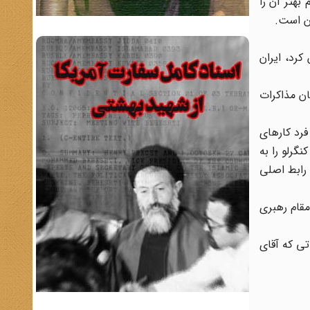
هتر آن را
ون است.
کرد، ایران
ان مذاکرات
رد کارهای
گرلو را به
 رابط اصلی
مقام رهبری
تی که آقای