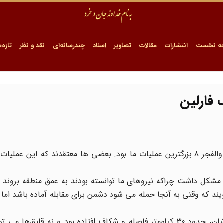
ه نخست
انتشارات
مقالات
تصاویر
اسناد
چندرسانه‌ای
نقد و نظر
تازه‌ه
فارلین
عملیات خیبر بعد از عملیات بیت المقدس و قبل از عملیات والفجر 8 بزرگترین عملیات ما بود. بعضی ها معتقدند که ای
 مشکل داشت چراکه نیروهای ما توانسته بودند به عمق منطقه بروند 
گویند که وقتی به آنجا حمله می شود دشمن برای مقابله آماده باشد اما
مشکل اصلی این بود که بین نیروهای ما با لُجستیک خودشان، حدود 30 کیلومتر فاصله و شکاف افتاده بود و نه قا