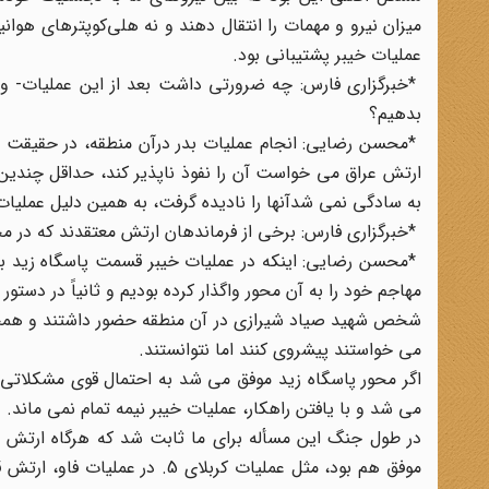
عملیات خیبر پشتیبانی بود.
*خبرگزاری فارس: چه ضرورتی داشت بعد از این عملیات- وق
بدهیم؟
*محسن رضایی: انجام عملیات بدر درآن منطقه، در حقیقت م
ارتش عراق می خواست آن را نفوذ ناپذیر کند، حداقل چندی
به سادگی نمی شدآنها را نادیده گرفت، به همین دلیل عملیات 
*خبرگزاری فارس: برخی از فرماندهان ارتش معتقدند که در 
*محسن رضایی: اینکه در عملیات خیبر قسمت پاسگاه زید بر
مهاجم خود را به آن محور واگذار کرده بودیم و ثانیاً در دس
شخص شهید صیاد شیرازی در آن منطقه حضور داشتند و همچنی
می خواستند پیشروی کنند اما نتوانستند.
اگر محور پاسگاه زید موفق می شد به احتمال قوی مشکلاتی 
می شد و با یافتن راهکار، عملیات خیبر نیمه تمام نمی ماند.
در طول جنگ این مسأله برای ما ثابت شد که هرگاه ارتش ا
موفق هم بود، مثل عملیات کربلای