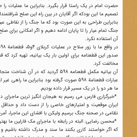
حضرت امام در یک راستا قرار بگیرد. بنابراین ما عملیات 
تصمیم ما این بودکه اگر آقایان در بین راه این صلح شرافتمن
بنابراین طراحی به این صورت بود که ما جنگ را از نقاطی ع
جنگ تمام عیار را تا پایان ادامه دهیم و اگر امکانی برای ص
آن استفاده نکرد.
مخالفت کرد.
آن بیانیه مکمل قطعنامه 598 گردید ک
عبارات قطعنامة 598 صورت گرفته بود بنابراین 
ما هر دو را در یک مسیر قرار داده بودیم.
*خبرگزاری فارس: می رسیم به هیجان انگیز ترین ماجرای دیپ
ایران موقعیت و امتیازهای خاصی را از دست داد و حداقل 
نظامی در صحنه جنگ برسیم ولیکن با افشای این ماجرا، آمری
*محسن رضایی: البته در رابطه با ماجرای مک فارلین ما بهتر 
که اگر خواستند کاری بکنند ما سند و مدرک داشته باشیم و 