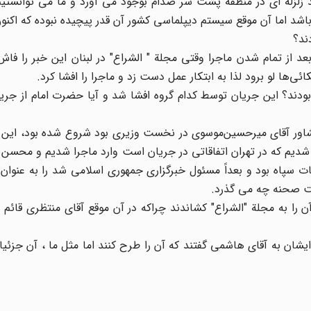
لزله ای در منطقه پشت سر صدام بوجود می آورد و ما می توانستیم ب
 باشد اما آن موقع سیستم دیپلماسی کشور آن قدر پیچیده نبوده که اکن
ند؟
 از تمام شدن ماجرا وقتی مجلة " الشراع" در لبنان این خبر را فاش 
ئی‌ها لو برود لذا به ابتکار عمل دست زد و ماجرا را افشا کرد.
بودند؟ این جریان توسط کدام گروه افشا شد و آیا حضرت امام از جری
 آقای میر‌حسین‌موسوی در نخست وزیری بود شروع شده بود، این ف
یم که در تهران اتفاقاتی در جریان است وارد ماجرا شدیم و محسن کن
عات سپاه بود و بعداً مسئول خبرگزاری جمهوری اسلامی شد را به عنوان
پشت صحنه چه می گذرد.
را به مجلة "الشراع" کشاندند چراکه در آن موقع آقای منتظری قائم 
شان به آقای هاشمی گفتند که آن را طرح کنند اما مثل ما ، آن جزئیا