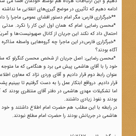
دهیم و این ارتباطات هرگاه هم توسط خودمان افشا می شد ز
ادامه دهیم که تأثیری در موضع گیری‌های انقلابی ما نداشته
**خبرگزاری فارس: مگر امام دستور افشای عمومی ماجرا را داد
*محسن رضایی: امام که همان اول این کار را نکرد. مدتی بعد
احتمال داد که نکند این جریان از کانال صهیونیست‌ها و آمریکا
*خبرگزاری فارس:در این ماجرا چه گروه‌هایی واسطه مذاکره 
آگاه بودند؟
*محسن رضایی: اصل جریان از شخص محسن کنگرلو که مشاور
خود را با آقای هاشمی پیش می برد و هنگامی که ما متوجه شد
عنوان رابط دوم قرار دادیم و آقای وردی نژاد که معاون اطلا
قرار دادیم. درواقع ابتکار عمل را به دست گرفتیم تا ببینیم 
اما تشکیلات مهدی هاشمی در دفتر آقای منتظری بودند که آن 
بودند و نفوذ زیادی داشتند.
در رابطه با این مطلب هم حضرت امام اطلاع داشتند و خود ای
هاشمی در جریانش بودند را حضرت امام مطلع نبودند.