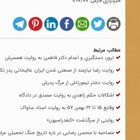
خبرگزاری فارس: 1/07/87
مطالب مرتبط
ترور، دستگیری و اعدام دکتر فاطمی به روایت همسرش
روایت رضا نیازمند از صنعتی شدن ایران: عالیخانی پدر 
روایت دختر تیمورتاش از مرگ پدرش
اشکالات حکم زاهدی به روایت مصدق در دادگاه
وقایع 15 تا 22 بهمن 57 به روایت اسناد ساواک
روایتی از سرگذشت «کنفدراسیون»
مصاحبه با محسن رضایی در باره تاریخ جنگ تحمیلی عراق