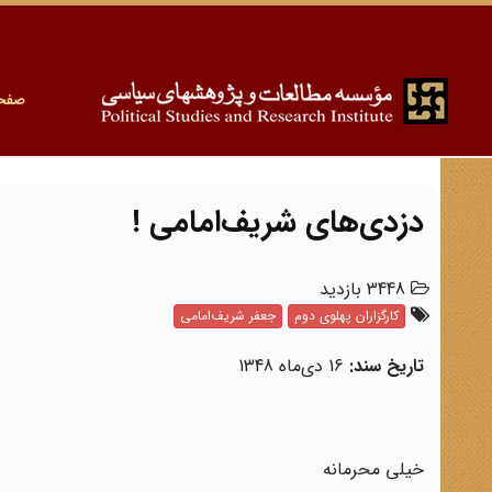
صفح
دزدی‌های شریف‌امامی !
3448 بازدید
کارگزاران پهلوی دوم
جعفر شریف‌امامی
تاریخ سند:
16 دی‌ماه 1348
خیلی محرمانه