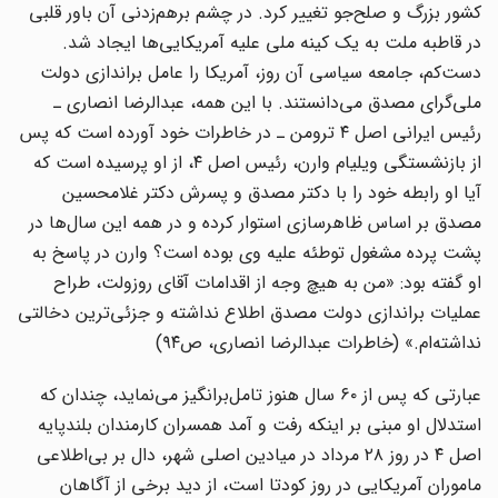
کشور بزرگ و صلح‌جو تغییر کرد. در چشم برهم‌زدنی آن باور قلبی
در قاطبه ملت به یک کینه ملی علیه آمریکایی‌ها ایجاد شد.
دست‌کم، جامعه سیاسی آن روز، آمریکا را عامل براندازی دولت
ملی‌گرای مصدق می‌دانستند. با این همه، عبدالرضا انصاری ـ
رئیس ایرانی اصل ۴ ترومن ـ در خاطرات خود آورده است که پس
از بازنشستگی ویلیام وارن، رئیس اصل ۴، از او پرسیده است که
آیا او رابطه خود را با دکتر مصدق و پسرش دکتر غلامحسین
مصدق بر اساس ظاهرسازی استوار کرده و در همه این سال‌ها در
پشت پرده مشغول توطئه علیه وی بوده است؟ وارن در پاسخ به
او گفته بود: «من به هیچ وجه از اقدامات آقای روزولت، طراح
عملیات براندازی دولت مصدق اطلاع نداشته و جزئی‌ترین دخالتی
نداشته‌ام.» (خاطرات عبدالرضا انصاری، ص۹۴)
عبارتی که پس از ۶۰ سال هنوز تامل‌برانگیز می‌نماید، چندان که
استدلال او مبنی بر اینکه رفت و آمد همسران کارمندان بلندپایه
اصل ۴ در روز ۲۸ مرداد در میادین اصلی شهر، دال بر بی‌اطلاعی
ماموران آمریکایی در روز کودتا است، از دید برخی از آگاهان