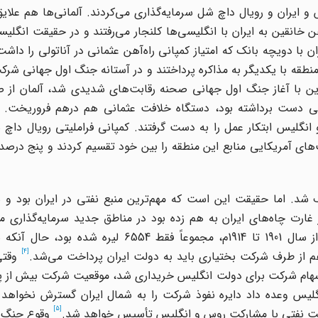
و ایران و رویال داچ ‌شل سرمایه‌گذاری می‌کردند. آلمانی‌ها هم علایق
 خانقین به ایران با انگلیسی‌ها کلنجار می‌رفتند و در حقیقت انگلیسی‌
با دویچه‌ بانک که امتیاز کمپانی راه‌آهن عثمانی در آناتولی را داشت
 منطقه با یکدیگر به مذاکره پرداختند و در آستانه جنگ اول جهانی شر
هرین با آغاز جنگ اول جهانی صحنه رقابت‌های شدیدی شد، آلمان از 
لیستی دست برداشته بود، دستگاه خلافت عثمانی هم درهم فروریخت. ا
 انگلیس ابتکار عمل را به دست گرفتند. کمپانی فراملیتی رویال دا
های آمریکایی منابع این منطقه را بین خود تقسیم کردند و پنج درص
شد. اما حقیقت این است که مهم‌ترین منبع نفتی در ایران بود و
 غارت چاه‌های ایران به هم زده بود در مناطق جدید سرمایه‌گذاری می
دریافت ابعاد غارتگری کافی است بدانیم حق‌الامتیاز ایران از سال 1901 تا 1914م، مجموعاً فقط 
[4]
وقتی 
نی به پیشنهاد سر وینستون چرچیل 51 درصد سهام شرکت برای دولت انگلیس خریداری شد، موقعیت شرکت بی
نگلیس وعده داد دایره نفوذ شرکت را به شمال ایران گسترش نخواهد 
[5]
شرکت نفتی با مشارکت روس و انگلیس تأسیس خواهد شد.
وقوع جنگ و