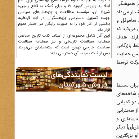
با توجه به نیاز به تداوم مراقبت‌های بهداشتی برای عدم
تز همیشگی
ابتلا به ویروس کووید 19 و برای کمک به قطع زنجیره
ار می‌داد
شیوع آن، مؤسسه مطالعات و پژوهش‌های سیاسی
جهت تسهیل دسترسی پژوهشگران در ایام قرنطینه
 ساموئل و
بخشی از آثار خود را به صورت رایگان در اختیار عموم
 می‌کرد که
قرار داد.
این آثار شامل مجموعه‌ای از اسناد، کتب تاریخ معاصر،
ازند. هدف
فصلنامه‌ مطالعات تاریخی و نیز فصلنامه مطالعات
 بازرگانی‌
سیاست خارجی تهران است که علاقه‌مندان می‌توانند
 دریاداری انگلیس حمایت
پس از ثبت نام، به آن دسترسی یابند.
د سهام شرکت توسط
یران مسلط
 شاخه‌های
 دو کمپانی
ز سخنرانی
ریاداری و
ن[ی] دیگر
 بزرگترین