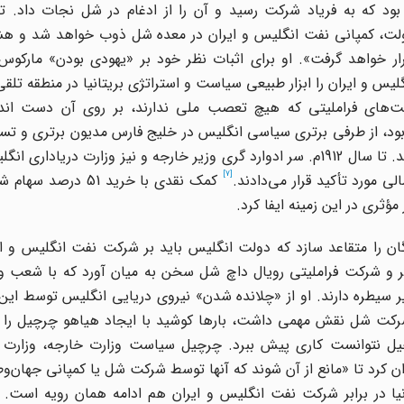
بود که به فریاد شرکت رسید و آن را از ادغام در شل نجات داد. 
دولت، کمپانی نفت انگلیس و ایران در معده شل ذوب خواهد شد و هشد
 خواهد گرفت». او برای اثبات نظر خود بر «یهودی بودن» مارکوس
س و ایران را ابزار طبیعی سیاست و استراتژی بریتانیا در منطقه تلقی
ت‌های فراملیتی که هیچ تعصب ملی ندارند، بر روی آن دست اند
د، از طرفی برتری سیاسی انگلیس در خلیج فارس مدیون برتری و تسلط
بود که شرکت نفت یکی از این ابزارهای تسلط به شمار می‌آمد. تا سال 1912م. سر ادوارد گری وزیر خارجه و نیز وزارت
[7]
ی مورد تأکید قرار می‌دادند.
کمک نقدی با خرید 51 درص
ثری در این زمینه ایفا کرد.
ان را متقاعد سازد که دولت انگلیس باید بر شرکت نفت انگلیس و ا
فلر و شرکت فراملیتی رویال داچ شل سخن به میان آورد که با شعب و
 زیر سیطره دارند. او از «چلانده شدن» نیروی دریایی انگلیس توسط این
کت شل نقش مهمی داشت، بارها کوشید با ایجاد هیاهو چرچیل را ا
چیل نتوانست کاری پیش ببرد. چرچیل سیاست وزارت خارجه، وزارت د
رد تا «مانع از آن شوند که آنها توسط شرکت شل یا کمپانی جهان‌وط
 در برابر شرکت نفت انگلیس و ایران هم ادامه همان رویه است. او