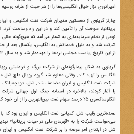
امپراتوری تزار خیال انگلیسی‌ها را از هر حیث از طرف روسی
چارلز گرینوی از نخستین مدیران شرکت نفت انگلیس و ایران
بریتانیا، سوخت آن را تأمین کند و در این راه وساطت کرد.
شرکت شد و به دلیل خدماتش به انگلیس، یکسال بعد از جنگ 
از این تاریخ ریاست مجلس لردها را عهده‌دار شد و به سال 1313ش درگذشت.
گرینوی به شکل بیمار‌گونه‌ای از شرکت بزرگ و فراملیتی
انگلیس را تهیه کند. وقتی معلوم شد گروه رویال داچ شل می‌
شرکت نفت انگلیس و ایران مضاعف شد. شل، دویچه‌بانک و ش
انگلوساکسون 25 درصد سهام نفت بین‌النهرین را از آن خود کردند.
عمده‌ترین رقیب شل، کمپانی نفت انگلیس و ایران بود که با م
می‌خواست شرکت را به «قهرمان ملی در حیات بریتانیا» تبدیل 
شل در ابتدای امر عرصه را بر شرکت نفت انگلیس و ایران تن