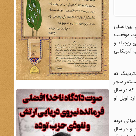
ین‌المللی
لق به راکفلرها بود، موقعیت
ی روچیلد و
ب آمریکایی
دتردینگ که
ت سال رقابت مستمر منجر
 که در سال
رد اویل آو
پانی برمه
د و در سال