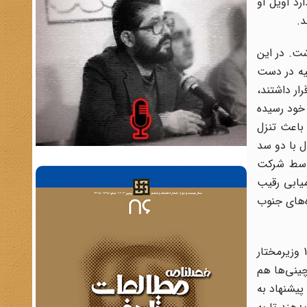
رد اویل آو
د.
شت. در این
سیه در دست
ار داشتند،
ج خود رسیده
 باعث تنزل
؛ این محصول با دو سد
توسط شرکت
میابی رقیب
ه‌های جنوب
از سویی جذب سرمایه و متخصصین آمریکایی به ایران از زمان ناصر‌الدین ‌شاه سابقه داشت. برای نخستین بار در 5 دسامبر 1887 وزیرمختار
چینی‌ها هم
پیشنهاد به