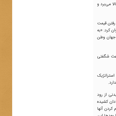
 می‌برد و
 رفتن قیمت
ن کرد: «به
 جهان وطن
تصویب شد؛ امری که باعث شگفتی
استراتژیک
ارد.
یدنی از رود
ادان کشیده
 کردن آنها
 بعدها این