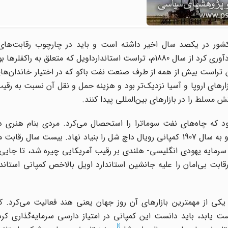
ور در یکصد سال اخیر داشته است و باید در چارچوب رقابت‌های ب
کمپانی‌های نفتی مورد ارزیابی قرار گیرد. پیش از همه باید یادآوری کرد از سال 1880م، تراست استاندارداویل که متع
ن تراست بیش از همه از طرف صنعت نفت باکو که در اختیار خاندان‌ها
زارهای اروپا و آسیا نزدیک‌تر بود و هزینه حمل و نقل آن نسبت به رقی
 مسلط را در بازارهای بین‌المللی پیدا کنند.
بود که چاه‌های نفت سوماترا را استحصال می‌کرد. مردی بنام هنری 
هلندی بود، با رقیبان اصلی راکفلر یعنی روچیلد‌ها متحد شد و به سال 1907 کمپانی رویال داچ شل را بنیاد نهاد. بیس
سرمایه یهودی انگلیسی- هلندی بر رقیب آمریکایی چیره شد، تا جایی
ل رقابت بی‌امان را علیه جانشین استاندارد اویل بالاخص کمپانی استاندا
کی از مهمترین بازارهای آن روز جهان یعنی هند فعالیت می‌کرد. کم
ت یابد، باید دانست این کمپانی در امتیاز دارسی سرمایه‌گذاری کر
[1]