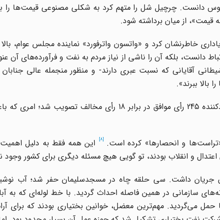
 دانست. چرچیل شل را متهم کرد به شکلی مصنوعی قیمت‌ها را بالا
ه قیمت»، از میان برداشته شود.
اداری خاطرنشان کرد و «واتسون واترفورد» نماینده مجلس عوام، بالا
ط دانست، بلکه آن را ناشی از نیاز مردم به نفت و فرآورده‌های آن عنوا
شیطانی آقایانی که نسبت عبری دارند- و منظور منجمله عالی جنابان
 بالا ببرند».
بالاخره مشارکت دولت انگلیس در نفت ایران با اکثریت خردکننده 245 رأی موافق در برابر 18 رأی مخالف 
[8]
تراست‌ها و انحصار‌ها» کرده است.
این همه فقط به دلیل اهمیت 
اعتدال و انقلاب بودند، تو گویی هیچ مسئله دیگری برای کشور وجود ند
‌های نفتی ایران جریان داشت. سی حلقه چاه در مسجدسلیمان حفر شد؛ آب نوش
انه‌های سازمانی در همین فاصله احداث گردید. با خط لوله‌ای که به آب
مل می‌گردید. مهم‌ترین معضل، خوانین بختیاری بودند که برای آرام
م شرکت نفت بختیاری تشکیل شد که حوزه عمل آن بسیار محدود بود. اما