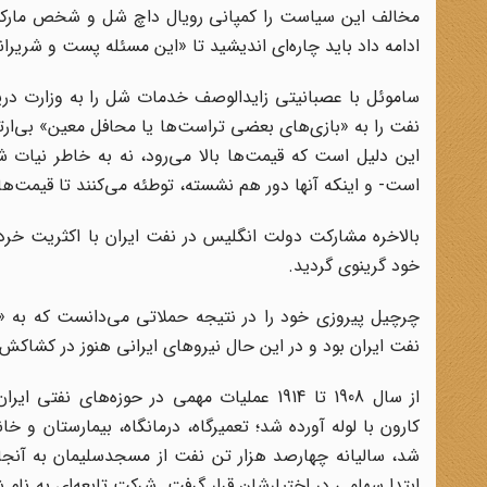
مخالف این سیاست را کمپانی رویال داچ شل و شخص مارکوس
ادامه داد باید چاره‌ای اندیشید تا «این مسئله پست و شریران
ساموئل با عصبانیتی زاید‌الوصف خدمات شل را به وزارت دری
نفت را به «بازی‌های بعضی تراست‌ها یا محافل معین» بی‌ارتبا
این دلیل است که قیمت‌ها بالا می‌رود، نه به خاطر نیات 
است- و اینکه آنها دور هم نشسته، توطئه می‌کنند تا قیمت‌ها را
خود گرینوی گردید.
چرچیل پیروزی خود را در نتیجه حملاتی می‌دانست که به «
نفت ایران بود و در این حال نیروهای ایرانی هنوز در کشاکش 
از سال 1908 تا 1914 عملیات مهمی در حوزه
کارون با لوله آورده شد؛ تعمیرگاه، درمانگاه، بیمارستان و خ
شد، سالیانه چهارصد هزار تن نفت از مسجدسلیمان به آنجا ح
ابتدا سهامی در اختیارشان قرار گرفت. شرکت تابعه‌ای به نا