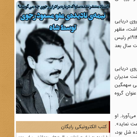
وی دریایی
داشت، مظهر
نوعی از نظام سرمایه‌داری به شمار می‌آمد که هیچ‌گونه حقی برای ملل تحت سلطه قائل نبود. او پس از مرگ لرد استراتکونا به سال 1914م رئیس
ت سال بعد
وی دریایی
حشت مدیران
تی سهمگین
 درصد، دویچه‌بانک 25 درصد و شل به عنوان گروه
ی‌آورد. او
مت نماید».
کتب الکترونیکی رایگان
ده شل بود،