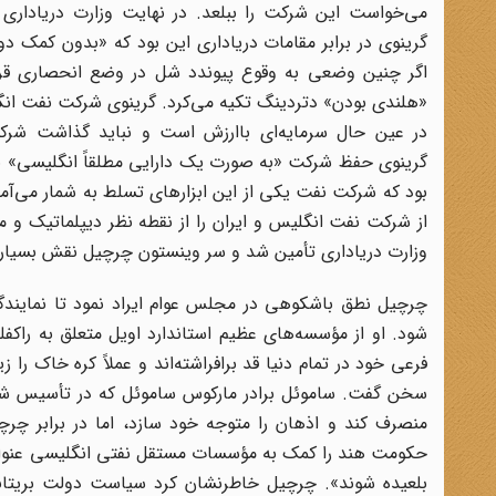
می‌خواست این شرکت را ببلعد. در نهایت وزارت دریاداری 
گرینوی در برابر مقامات دریاداری این بود که «بدون کمک 
اگر چنین وضعی به وقوع پیوندد شل در وضع انحصاری قرار
«هلندی بودن» دتردینگ تکیه می‌کرد. گرینوی شرکت نفت انگلی
در عین حال سرمایه‌ای باارزش است و نباید گذاشت شرک
گرینوی حفظ شرکت «به صورت یک دارایی مطلقاً انگلیسی» بو
از شرکت نفت انگلیس و ایران را از نقطه نظر دیپلماتیک و مال
وزارت دریاداری تأمین شد و سر وینستون چرچیل نقش بسیار مؤ
چرچیل نطق باشکوهی در مجلس عوام ایراد نمود تا نمایندگ
شود. او از مؤسسه‌های عظیم استاندارد اویل متعلق به راک
فرعی خود در تمام دنیا قد برافراشته‌اند و عملاً کره خاک را
سخن گفت. ساموئل برادر مارکوس ساموئل که در تأسیس شر
منصرف کند و اذهان را متوجه خود سازد، اما در برابر چر
حکومت هند را کمک به مؤسسات مستقل نفتی انگلیسی عنوان ک
بلعیده شوند». چرچیل خاطرنشان کرد سیاست دولت بریتانیا