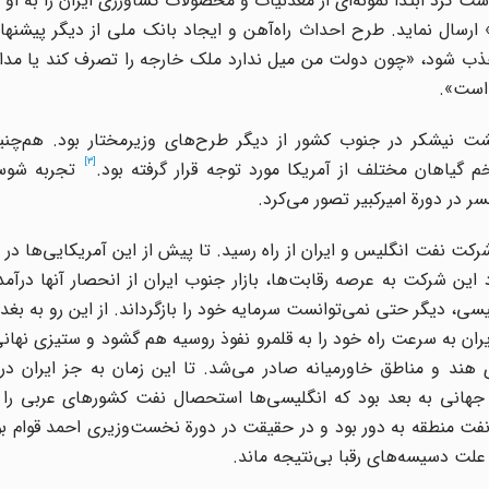
 کرد ابتدا نمونه‌ای از معدنیات و محصولات کشاورزی ایران را به او ب
 ارسال نماید. طرح احداث راه‌آهن و ایجاد بانک ملی از دیگر پیشن
 جذب شود، «چون دولت من میل ندارد ملک خارجه را تصرف کند یا مداخ
 است».
کشت نیشکر در جنوب کشور از دیگر طرح‌های وزیرمختار بود. هم‌چنین
[3]
م گیاهان مختلف از آمریکا مورد توجه قرار گرفته بود.
تجربه شوست
 در دورة امیرکبیر تصور می‌کرد.
رکت نفت انگلیس و ایران از راه رسید. تا پیش از این آمریکایی‌ها در 
این شرکت به عرصه رقابت‌ها، بازار جنوب ایران از انحصار آنها درآمد.
 دیگر حتی نمی‌توانست سرمایه خود را بازگرداند. از این رو به بغداد
ن به سرعت راه خود را به قلمرو نفوذ روسیه هم گشود و ستیزی نهانی
ای هند و مناطق خاورمیانه صادر می‌شد. تا این زمان به جز ایران د
هانی به بعد بود که انگلیسی‌ها استحصال نفت کشورهای عربی را آغ
تای سوم اسفند سال 1299ش، از صنعت نفت منطقه به دور بود و در حقیقت در دورة نخست‌وزیری احمد قو
ه علت دسیسه‌های رقبا بی‌نتیجه ماند.