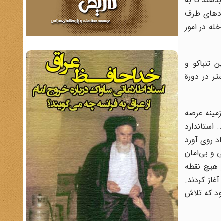
دهند تا به
هادهای طرف
له در امور
 تنباکو و
ر در دورة
زمینه عرضه
 استاندارد
 روی‌ آورد
 و بی‌امان
ر هیچ نقطه
از کردند.
ام بود که تلاش