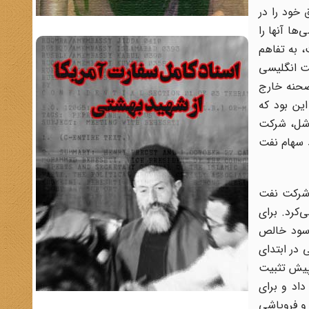
 خود را در
ها آنها را
، به تفاهم
کت انگلیسی
صحنه خارج
ین بود که
چ شل، شرکت
د سهام نفت
 شرکت نفت
‌کرد. برای
6554 لیره شده بود، حال آنکه سود خالص
در ابتدای
ش از پیش تثبیت
داد و برای
 فروپاشی