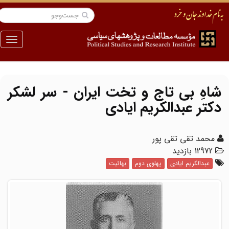
منو
شاهِ بی تاج و تخت ایران - سر لشکر
دکتر عبدالکریم ایادی
محمد تقی تقی پور
12972 بازدید
عبدالکریم ایادی
پهلوی دوم
بهائیت