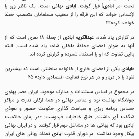
حت امر
ایادی
] قرار گرفت.
ایادی
بهائی است. یک ناظر وی را
ازکسانی خواند که این فرقه را از تعقیب مسلمانان متعصب حفظ
خواهد کرد»24
در گزارش یاد شده،
عبدالکریم ایادی
از جملۀ 18 نفری است که از
آنها به عنوان اعضای «حلقۀ داخلی شاه» یاد شده است. البته
بااین تفاوت که او را استثناء شمرده و گزارش کرده اند:
«
ایادی
یکی از اعضای خارج از خانواده سلطنتی است که بیشترین
نفوذ را در دربار و در هر نوع فعالیت اقتصادی دارد»
25
در مجموع بر اساس مستندات و مدارک موجود، ایران عصر پهلوی
جولانگاه بهائیت بود و عناصر بهائی در همۀ ارکان قدرت و مراکز
حساس برنامه ریزی و سیاست گذاری حکومت حضور و نفوذی
شگفت آور داشتند. طبق خاطرات فردوست: «در زمان حاکمیت
ایادی
بود که بهائی ها در مشاغل مهم قرار گرفتند و در ایران بهائی
یکار وجود نداشت. در دوران قدرت
ایادی
تعداد بهائی های ایران