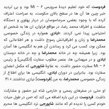
ردوست
که خود تعلیم دیدۀ سرویس Mi – 6 بود و بی تردید
خبر چین ها آن ها در سطح بالای حکومت، به صراحت اعتراف
کرده که با وجود بعضی سرجاسوسان در دربار پهلوی و دستگاه
سلطنت و اطراف محمد رضا، در مواقع فراوان، ان ها به شخص او
احتیاجی پیدا نمی کردند: «
ایادی
همواره در زندگی خصوصی
محمدرضا
و زنان و اطرافیانش رسوخ داشت و هر اطلاعاتی که
ممکن بود، کسب می کرد و رساندن آن هم به انگلیسی ها آسان
ود. زیرا همیشه چه در خانه
محمدرضا
و چه در خانه دوستان
ایادی
و در میهمانی ها، عنصر مطلوب سفارت [انگلیس] و رئیس
Mi –  سفارت حضور داشت. به علاوۀ
شاپورجی
که مکمل اعضای
سفارت بود. بنابراین در دوران
ایادی
، انگلیسی ها برای اطلاع از
زندگی خصوصی
محمدرضا
،
به من [
فردوست
] نیازی نداشتند.» 41
او حتی در سفرهای رسمی و خارجی شاه نیز حضور و مشارکت
داشت.
فردوست
در این باره اضافه می کند که «من در طول حیات
خودم کسی را ندیده ام که مانند
شاپورجی
نزد انگلیسی ها محرم