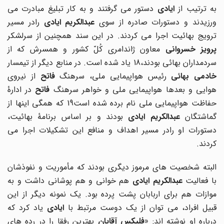
به ترتیب از
ایادی
دستور می گرفتند و به کار تبلیغ مبادرت می
رزیدند و دستورات صادره از سوی
عبدالکریم ایادی
رادر مسیر
ترویج بهائیت اجرا می کردند. در این سند همچنین از سرلشکر
رویز خسروانی
معاون ژاندامری کُلّ کشور و همسرش که از
ردمداران بهائی بودند،18 یاد شده است. در منابع دیگر از تیمسار
خادمی بهائی
رئیس هواپیمایی ملی، سرهنگ
فاتح
از نیروی
وایی و بعدها هواپیمایی ملی و خواهر سرهنگ
فاتح
در ادارۀ
حفاظت هواپیمایی ملی نام برده شده است19 که همگی اینها از
گماشتگان
عبدالکریم ایادی
بودند و بر اساس برنامۀ بهائیت،
دستورات او رادر مسیر اهداف و منافع این تشکیلات اجرا می
کردند.
البته شخصیت های مرموز دیگری بودند که مأموریت و نفوذشان
ا فعالیت
عبدالکریم ایادی
هم خوانی و هم پوشانی داشت و به
موازات هم برای اربابان پشت پرده بود. یک نمونه دیگر از این
قبیل افراد، می توان از یک دوست مرتبط با
ایادی
یاد کرد که
رباره او نوشته اند: «
فلیکس آقایان
بهترین رفقا را در رده های