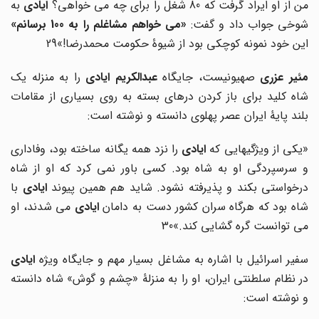
ن از او ایراد گرفت که 80 شغل را برای چه می خواهی؟
ایادی
به
وخی جواب داد و گفت:
«می خواهم مشاغلم را به 100 برسانم»
این خود نمونه کوچکی بود از شیوۀ حکومت محمدرضا!»29
ئیر عزری
صهیونیست، جایگاه
عبدالکریم ایادی
را به منزله یک
شاه کلید برای باز کردن درهای بسته به روی بسیاری از مقامات
بلند پایۀ ایران عصر پهلوی دانسته و نوشته است:
یکی از ویژگیهایی که
ایادی
را نزد همه یگانه ساخته بود، وفاداری
و سرسپردگی او به شاه بود. کسی باور نمی کرد که او از شاه
درخواستی بکند و پذیرفته نشود. شاید هم همین پیوند
ایادی
با
شاه بود که هرگاه سران کشور دست به دامان
ایادی
می شدند، او
می توانست گره گشایی کند.»30
سفیر اسرائیل با اشاره به مشاغل بسیار مهم و جایگاه ویژه
ایادی
در نظام سلطنتی ایران، او را به منزلۀ «چشم و گوش» شاه دانسته
و نوشته است: