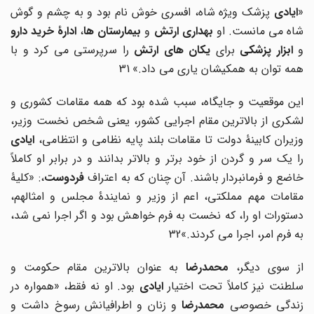
«
ایادی
پزشک ویژه شاه، افسری خوش نام بود و به چشم و گوش
اه می مانست. او
بهداری
ارتش
و
بیمارستان
ها
،
ادارۀ
خرید
دارو
و
ابزار
پزشکی
برای
یکان
های
ارتش
را سرپرستی می کرد و با
همه توان به همکیشان یاری می داد.»
31
این موقعیت و جایگاه، سبب شده بود که همه مقامات کشوری و
لشکری از بالاترین مقام اجرایی کشور، یعنی شخص نخست وزیر،
وزیران کابینۀ دولت تا مقامات بلند پایه نظامی و انتظامی،
ایادی
را یک سر و گردن از خود برتر و بالاتر بدانند و در برابر او کاملاً
خاضع و فرمانبردار باشند. آن چنان که به اعتراف
فردوست
،: «کلیۀ
مقامات مهم مملکتی، اعم از وزیر و نمایندۀ مجلس و امثالهم،
دستورات او را، که نخست به فرم خواهش بود و اگر اجرا نمی شد،
به فرم امر، اجرا می کردند.»32
ز سوی دیگر،
محمدرضا
به عنوان بالاترین مقام حکومت و
لطنت نیز کاملاً تحت اختیار
ایادی
بود. او نه فقط، «همواره در
ندگی خصوصی
محمدرضا
و زنان و اطرافیانش رسوخ داشت و