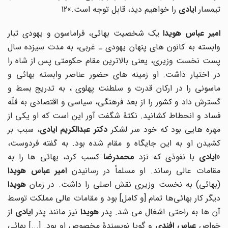
تیمسار
ایادی
را خواهیم دید، قابل توجه است.»12
میر عباس هویدا
یک شخصیت بهائی، فراماسون و یهودی تبار
وابسته به کانون های پنهان یهودی ـ غربی، به مدت سیزده سال
پست نخست وزیری، یعنی بالاترین مقام حکومتی پس از شاه را
در اختیار داشت. او زمینه های حضور عناصر وابسته بهائی و
ماسونی را در ارکان قدرت و سلطنت پهلوی ، به تدریج بسط و
گسترش داد و کشور را از بعد فرهنگی، سیاسی و اقتصادی به قلّه
فساد و انحطاط کشانید. نکتۀ شگفت آور این است که او یکی از
هره هایی بود که خود سر لشکر
دکتر عبدالکریم ایادی
، سبب بر
کشیدن او به این جایگاه و مقام شده بود. به گفته فردوست،
ایادی
با نفوذی که نزد
محمدرضا
کسب کرد، بهائی ها را به
قامات عالی رساند. او مسلماً در رسانیدن
امیر عباس هویدا
(بهائی) به نخست وزیری نقش اصلی را داشت. در زمان
هویدا
دیگر کار بهائی‌ها تمام [و کامل] بود و مقامات عالی مملکت توسط
ن ها به راحتی اشغال می شد. پدر
هویدا
نیز مانند پدر
ایادی
از
خواص
عباس افندی
و گویا نویسندۀ مخصوص او بود. [...] بهائی