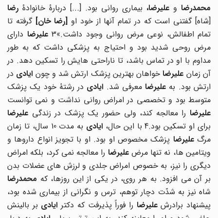
محمدرضا
و
علیرضا،
بیماری روانی بود. [...] دربارۀ خانوادۀ
رضا
شاه] گفتنی است که در تمام آنها از خود او
[
رضا خان
]
گرفته تا
تمام اطفالش، نوعی مرض روانی وجود داشت.»3
علیرضا
دارای
مرض روحی شدید بود و احتیاج به پزشکی داشت که به طور
مداوم با او در تماس باشد، تا ناراحتی هایش را تسکین دهد. در
ن زمان
علیرضا
خواهان بهترین پزشک ارتش شد و چون
ایادی
در
رتش بود. به
علیرضا
معرفی شد.
ایادی
در رشتۀ خود یک پزشک
متوسط بود و تخصصی در امراض روانی نداشت و نمی توانست
علیرضا
را معالجه کند، ولی حضور یک پزشک در زندگی
علیرضا
رای او تسکین بود.4 با این حال،
ایادی
به مدت 10 سال، تا زمان
رگ
علیرضا
پزشک مخصوص او بود. او با تجویز انواع داروها و
یتامین ها، نه تنها مرض
علیرضا
را معالجه نمی کرد، بلکه امراض
دیگری را نیز، به خصوص امراض جلدی و لرزش های عضلات بدن
بر آن می افزود. به هر روی، در یکی از این روزها، که
محمدرضا
شاه نیز به شدّت دچار توهم، ترس و نگرانی از بیماری شده بود،
یشنهاد برادرش
علیرضا
را فوراً پذیرفت که دکتر
ایادی
بر بالینش