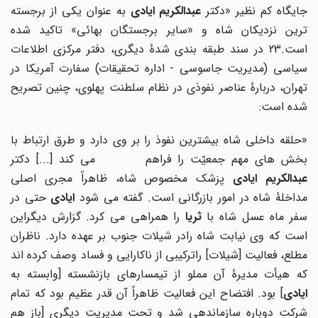
ایگاه کم نظیر «دکتر
عبدالکریم ایادی
به عنوان یکی از برجسته
ترین نزدیکان شاه و «سایر برجستگان بهائی» تاکید شده
است.23 در سند طبقه بندی شدۀ دیگری، دفتر مرکزی اطلاعات
سیاسی (مدیریت جاسوسی - اداره تحقیقات) سفارت آمریکا در
تهران، دربارۀ عناصر نفوذی در نظام سلطنت پهلوی، چنین تصریح
شده است:
«حلقه داخلی شاه بیشترین نفوذ را بر وی دارد و طرق ارتباط با
بخش های مهم جمعیّت را فراهم می کند [...] دکتر
بدالکریم ایادی
پزشک مخصوص شاه، ظاهراً مجری اصلی
داخلۀ شاه در امور بازرگانی است. گفته می شود
ایادی
حتی در
فر ماه عسل شاه
با
ثریا
را همراهی می کرد. گزارش دیگراین
است که وی نیابت شاه رادر شیلات جنوب بر عهده دارد. ناظران
مطلع، فعالیت [شیلات] راترکیبی از ناکارایی و فساد وصف کرده اند
که هیأت مدیرۀ آن مملو از تیمسارهای بازنشسته [وابسته به
ایادی
] بود. افتضاح این فعالیت ظاهراً آن قدر عظیم بود که تمام
شرکت دوباره سازماندهی شد و تحت مدیریت دیگری [باز هم