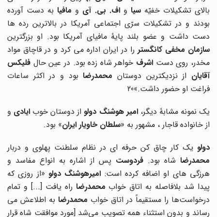
الای تشکیلات خفیّه
سیا
و
اف. بی. آی
و
مافیا
به دست آورده
بودند و در تشکیلات سرّی اجتماعی آمریکا در بالاترین رده ها
دست داشت و عضو بلند پایۀ مافیای آمریکا بود. او بزرگترین
سازمان مخفی کانگستر
را در ایران اداره می کرد و در قاچاق مواد
خدر، روی دست
اشرف
خواهر شاه زده بود. در عین حال
فلیکس
قایان
از نزدیکترین دوستان
محمدرضا
بود و در اکثر ساعات
فراغت او حضور داشت.»20
ک نمونه مشابۀ دیگر،
امیر هوشنگ دولو
از دوستان خوب
ایادی
و
از خانواده قاجار ، مشهور به «
سلطان خاویار ایران
» بود.
دولو
یک کار چاق کن حرفه ای در نظام سلطنت پهلوی و دربار
محمدرضا
شاه بود.
فردوست
پس از اشاره به انواع مفاسد و
رزگی های او اضافه کرده است:
امیرهوشنگ دولو
«از روزی که
یدا شد بلافاصله به اتاق خواب
محمدرضا
راه یافت [...] و تمام
درخواست‌ها را مستقیماً در اتاق خواب
محمدرضا
به اطلاعش می
رساند و بدون استثناء همه تصویب می‌شد [مورد موافقت شاه قرار