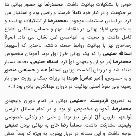
وبی با تشکیلات بهائیت داشت.
محمدرضا
نیز حضور بهائی ها
در حکومت و در کنار خود کاملاً خرسند و راضی بود و استقبال می
رد. بر اساس مستندات موجود: «
محمدرضا
از تشکیلات بهائیت و
به خصوص افراد بهائی در مقامات مهم و حساس مملکتی اطلاع
کامل داشت و نسبت به آنهاحسن ظن نشان می داد. اصولاً
رضاخان نیز با بهائیت روابط حسنه داشته، تاحدی که [سپهبد]
سدالله
صنیعی
را که یک بهائی طراز اول بود، آجودان مخصوص
حمدرضا
[در دوران ولیعهدی او] کرد.
اسداله
صنیعی
،
بعدها بسیار
تنفذ شد و در زمان [نخست وزیری
اسداله
]
علم
و
حسنعلی منصور
و به خصوص،
[
امیر عباس
]
هویدا
به وزرات جنگ و وزارت خوار بار
رسید؛ ولی نفوذ اصلی بهائیت در دوران عبدالکریم ایادی بود
11.»
به تصریح
فردوست
، «
صنیعی
بهائی در تمام دوران ولیعهدی
محمدرضا
،
آجودان مخصوص او بود و در تمام مسائل بازرسی
[ولیعهد بازرس کَُلّ ارتش نیز بود] و حتی در زندگی خصوصی
لیعهد، مشارکت داشت. مسلماً
رضا خان
به بهائی بودن
صنیعی
توجه داشت و این مساله در دربار پهلوی، به ویژه که بعداً نقش