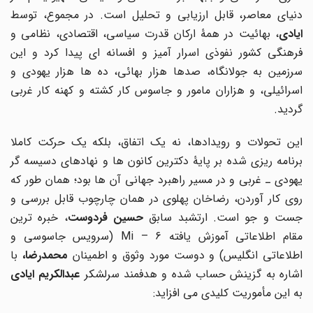
دنیای معاصر، قابل ارزیابی و تحلیل است. در مجموع، توسط
ایادی
، بهائیت در همۀ ارکان قدرت سیاسی، اقتصادی، نظامی و
فرهنگی کشور نفوذی اسرار آمیز و افسانه ای پیدا کرد و این
سرزمین به جولانگاه، صدها هزار بهائی، ده ها هزار یهودی و
اسرائیلی، و هزاران مامور و جاسوس کار کشته و کهنه کار غربی
گردید.
این تحولات و رویدادها، نه یک اتفاق، بلکه یک حرکت کاملا
برنامه ریزی شده بر پایۀ دکترین کانون ها و نهادهای دسیسه گر
یهودی ـ غربی و در مسیر راهبرد جهانی آن ها بود؛ همان طور که
روی کار آوردن، رضاخان پهلوی در همان چارچوب قابل بررسی و
ست و جو است. ارتشبد سابق
حسین فردوست
، خبره ترین
مقام اطلاعاتی آموزش یافته Mi – 6 (سرویس جاسوسی و
طلاعاتی انگلیس) و دوست مورد وثوق و اطمینان
محمدرضا
،
با
شاره به گزینش حساب شده و هدفمند سرلشکر
عبدالکریم ایادی
به این مأموریت کلیدی می افزاید: