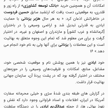
مکانات آن و همچنین خرید
«بانک توسعه کشاورزی»
از راه زور و
لدری، به موقعیتی دست یافت که ارتشبد سابق
حسین فردوست
ر خاطراتش اذعان کرد: « به هر حال
هژبر یزدانی
با حمایت
ایادی به قدرتی تبدیل شد و اراضی وسیعی را در باختران
[کرمانشاه و غرب کشور] و مازندران و اصفهان و غیره، در اختیار
گرفت و برای من معلوم شد که تمام این وجوه متعلق به بهائیت
ست و این معاملات را
یزدانی
برای آنها ولی به نام خود انجام می
دهد.» 16
خود
ایادی
نیز با همین پوشش نام و موقعیت شخصی خود،
مشاغل، منابع، امکانات و ظرفیت‌های وسیعی را در حوزه‌های
مختلف در اختیار گرفته بود که در پشت پردۀ آن، سازمان جهانی
بهائیت قرار داشت.
در گزارش های طبقه بندی شدۀ سرّی و خیلی محرمانه سفارت
آمریکا در ایران، اطلاعات و اسناد فراوانی وجود دارد که نقش و
فوذ بهائی ها، از جمله
عبدالکریم ایادی
را در دستگاه سلطنت