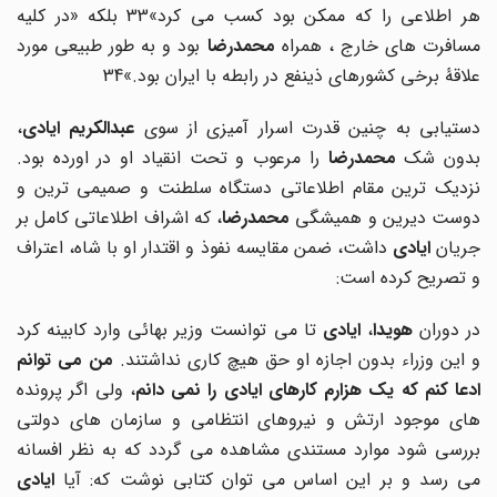
ر اطلاعی را که ممکن بود کسب می کرد»33
بلکه «در کلیه
سافرت های خارج ، همراه
محمدرضا
بود و به طور طبیعی مورد
علاقۀ برخی کشورهای ذینفع در رابطه با ایران بود.»34
ستیابی به چنین قدرت اسرار آمیزی از سوی
عبدالکریم ایادی
،
دون شک
محمدرضا
را مرعوب و تحت انقیاد او در اورده بود.
نزدیک ترین مقام اطلاعاتی دستگاه سلطنت و صمیمی ترین و
وست دیرین و همیشگی
محمدرضا
، که اشراف اطلاعاتی کامل بر
ریان
ایادی
داشت، ضمن مقایسه نفوذ و اقتدار او با شاه، اعتراف
و تصریح کرده است:
ر دوران
هویدا
،
ایادی
تا می توانست وزیر بهائی وارد کابینه کرد
و این وزراء بدون اجازه او حق هیچ کاری نداشتند.
من می توانم
ادعا کنم که یک هزارم کارهای ایادی را نمی دانم
، ولی اگر پرونده
های موجود ارتش و نیروهای انتظامی و سازمان های دولتی
بررسی شود موارد مستندی مشاهده می گردد که به نظر افسانه
ی رسد و بر این اساس می توان کتابی نوشت که: آیا
ایادی