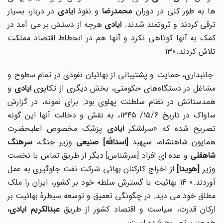
ها به طور کلی در دوران
محمدرضا
و نفوذ
ایادی
در دربار، بسیار
رقی کردند و ثروتمند شدند.
ایادی
هرچه از دستش بر می آمد در
کمک به آنها کوتاهی نکرد و آنها هم در انحطاط اقتصاد مملکت
تلاش کردند.»13
جانبداری، حمایت و پشتیبانی از بهائیان نفوذی در تمام سطوح و
شاغل در دستگاه‌های حکومتی، بخش دیگری از تکاپوی
ایادی
و
همدستانش در نظام سلطنت پهلوی بود. برای نمونه، در گزارش
ساواک در تاریخ ۱۵/6/ ۱۳۴۵، به نقش و دخالت آنها این گونه
صریح شده که «سرلشکر
ایادی
پزشک مخصوص اعلیحضرت
مایون شاهنشاه، سپهبد
[
اسدالله
]
صنیعی
وزیر جنگ،
سرهنگ
شاهقلی
و عده ای افراد [سرشناس] دیگر از طریق تماس با نخست
زیر
[
هویدا
]
از اخراج کارکنان بهائی شرکت نفت جلوگیری به عمل
آوردند.» 14 بهائیت با گسترش سلطه خود بر کشور، ایران را ملک
مطلق خود می دید. در چگونگی تعمیق و توسعه سیطرۀ بهائیت بر
رکان قدرت، سیاست و اقتصاد کشور از طریق
عبدالکریم ایادی
،
همچنین تصریح شده است: