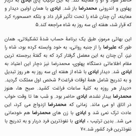
اضر شود و او را معاینه کند. به این ترتیب پای
ایادی
به دربار
هلوی و اندرونی
محمدرضا
باز شد.
ایادی
با همان اولین دیدار و
معاینه، آن چنان شاه را تحت تأثیر قرار داد و بلکه «مسحور» کرد
که قرار شد، هفته ای سه روز به شاه مراجعه کند.5
این بهائی مرموز، طبق یک برنامۀ حساب شدۀ تشکیلاتی، همان
ور که
علیرضا
را از جنبه روانی، به خود وابسته کرده بود، شاه را
نیز، آن چنان به این معضل گرفتار کرد که به گفتۀ برجسته ترین
مقام اطلاعاتی دستگاه پهلوی، محمدرضا نیز دچار این اعتیاد به
یادی
شد. دیدار
ایادی
با شاه از هفته ای سه روز به هر روز تبدیل
و به تدریج شامل همۀ اوقات فراغت6 شخص اول مملکت گردید.
«دیدار هر روزه به کلیۀ ساعات فراغت کشید. صبح ها، هنوز
حمدرضا
بیدار نشده،
ایادی
حاضر بود. و شب ها تا وقت خواب
ر اتاق او می ماند. زمانی که
محمدرضا
ازدواج می کرد، این
ادت ترک نمی شد و
ایادی
با زن های
محمدرضا
هم خودمانی
ی شد. بدین ترتیب ،
ایادی
با نفوذترین فرد دربار و به تدریج با
نفوذترین فرد کشور شد.»7