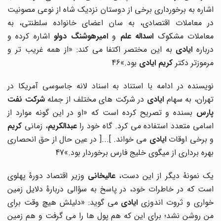
اشاره به برخورداری برخی از دوستان نزدیک شاه از نوعی مصونیت
در معاملات اقتصادی، به سان اعضای خانواده سلطنتی، به
عاملات مشکوک
اسداله علم
و
امیرهوشنگ دولو
اشاره کرده و
درباره
ایادی
به این مختصر اکتفا می کند: «از همه غریب تر و
مرموزتر دکتر
کریم ایادی
بود.»46
نویسنده در ادامه با استناد به اسناد لانه جاسوسی آمریکا در
هران، به سهام
ایادی
در شرکت های مختلف از جمله
شرکت نفت
ارس
بسنده و تصریح کرده است که «او در این گونه موارد از
سامی متعدد استفاده می کرد. گاه خود را
عبدالکریم
، زمانی
کریم
و برخی اوقات
ایادی
می خواند. ]...[ در عین حال از حق انحصاری
بهره برداری از میگوی خلیج فارس برخوردار بود.»47
ک نمونۀ دیگر از این دست،
عالیخانی
وزیر اقتصاد دورۀ پهلوی
است که در خاطرات خود، در پاسخ به سؤالی دربارۀ دلایل زمین
واری و ثروت اندوزی
ایادی
می گوید: «دلیلش هیچ وقت برای
من روشن نشد؛ برای این که هم پول ها را می گرفت و هم زمین