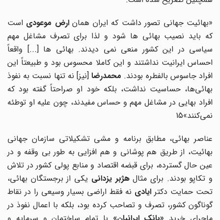
بهائیت جهانی تصور داشت که ایران همان
ارض موعودی
است
که باید نصیب بهائی ها شود و لذا برای تصرف مشاغل مهم
سیاسی در این کشور منعی نمی دیدند. بهائی ها [...] واقعاً
احساس ایرانیت نداشتند و این کاملا محسوس بود و طبیعتاً این
فراد جاسوس بالفطره بودند.
محمدرضا
[نیز] نه تنها نسبت به نفوذ
بهائی‌ها، حساسیت نداشت، بلکه خود او صراحتاً گفته بود که
افراد بهایی در مشاغل مهم و حساس مفیدند، چون علیه او توطئه
نمی‌کنند»15
عناصر بهائی، مطابق برنامه و مشی تشکیلاتی سازمان جهانی
بهائیت، از طریق هم پوشانی و هم افزایی به طور بی وقفه و در
عین حال گسترده، برای قبضه اقتصاد و منابع پولی کشور در تلاش
 تکاپو بودند. برای مثال
هژبر
یزدانی
یکی از برجستگان بهائی،
تحت حمایت دکتر
ایادی
نه فقط اراضی بسیار وسیعی را در نقاط
گوناگون کشور، تصرف و تصاحب کرده بود، بلکه با اعمال نفوذ در
اجرای خرید
«بانک ایرانیان»
با تمام ساختمان و سرمایه و