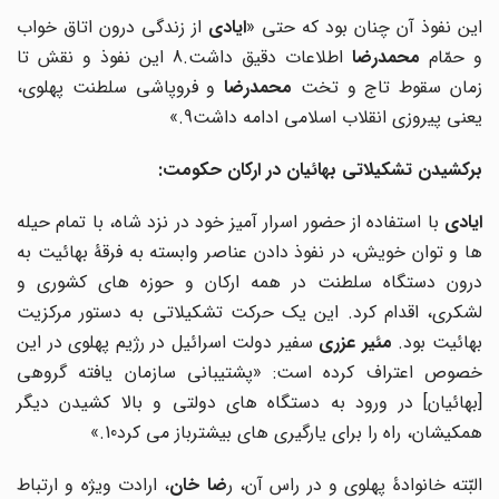
این نفوذ آن چنان بود که حتی «
ایادی
از زندگی درون اتاق خواب
و حمّام
محمدرضا
اطلاعات دقیق داشت.8 این نفوذ و نقش تا
مان سقوط تاج و تخت
محمدرضا
و فروپاشی سلطنت پهلوی،
یعنی پیروزی انقلاب اسلامی ادامه داشت9.»
برکشیدن تشکیلاتی بهائیان در ارکان حکومت:
ایادی
با استفاده از حضور اسرار آمیز خود در نزد شاه، با تمام حیله
ها و توان خویش، در نفوذ دادن عناصر وابسته به فرقۀ بهائیت به
درون دستگاه سلطنت در همه ارکان و حوزه های کشوری و
لشکری، اقدام کرد. این یک حرکت تشکیلاتی به دستور مرکزیت
هائیت بود.
مئیر عزری
سفیر دولت اسرائیل در رژیم پهلوی در این
خصوص اعتراف کرده است: «پشتیبانی سازمان یافته گروهی
[بهائیان] در ورود به دستگاه های دولتی و بالا کشیدن دیگر
همکیشان، راه را برای یارگیری های بیشترباز می کرد10.»
لبّته خانوادۀ پهلوی و در راس آن، ر
ضا خان
، ارادت ویژه و ارتباط