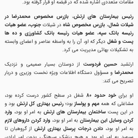
مقامات متعددی اشاره شده که در قبضه او قرار گرفته بود.
ئیس بیمارستان های ارتش
،
بازرس مخصوص محمدرضا در
یلات شمال
،
بازرس مخصوص شاه
در شیلات
جنوب، عضو هیات
ئیسه بانک سپه
،
عضو هیات رئیسه بانک کشاورزی
و ده ها
ست و شغل
دیگر که او، آن را به واسطه عناصر و اعضای وابسته
به تشکیلات بهائی مدیریت می کرد.
ارتشبد
حسین فردوست
از دوستان بسیار صمیمی و نزدیک
حمدرضا
و مسؤول دستگاه اطلاعات ویژه نخست وزیری و دربار
تصریح می کند:
و برای
خود حدود 80
شغل در سطح کشور درست کرده بود،
شاغلی که همه
مهم و پولساز
بود؛
رئیس بهداری کل ارتش
بود و
ر این پست
ساختمان بیمارستان های
ارتش
به امر او بود،
وارد
ردن وسایل این بیمارستان
به امر او بود،
وارد کردن داروهای لازم
ه امر او بود،
دادن درجات پرسنل بهداری ارتش
از گروهبان تا
سپهبد به امر او بود و هیچ پزشک سرهنگی بدون امر ایادی