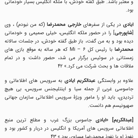
و معتبر باشد. طبق گفته خودش، با ملکه انگلیس بسیار خودمانی
بود.
یادی
در یکی از سفرهای
خارجی محمدرضا
(که من نبودم) ، وی
[
شاپورجی
] را در حضور ملکه انگلیس، خیلی صمیمی و خودمانی
دیده بود و به من گفت، باز طبق گفته خودش، در جلسات سالانه
حمدرضا
با رئیس کل Mi – 6 که هر ساله به موقع بازی های
زمستانی در سوئیس برگزار می شد، حضور داشت و در تمام
ملاقات ها و بحث شرکت می کرد.» 42
لاوه بر وابستگی
عبدالکریم ایادی
به سرویس های اطلاعاتی و
جاسوسی غربی از جمله سیا و اینتلیجنس سرویس، بی هیچ
تردیدی، باید او را مامور ویژۀ سرویس اطلاعاتی سازمان جهانی
صهیونیسم هم دانست.
[
عبدالکریم
] «
ایادی
جاسوس بزرگ غرب و مطلع ترین منبع
اطلاعاتی سرویس های آمریکا و انگلیس در دربار و کشور بود و
نفوذ او با نفوذ محمدرضا مساوی بود.»
43