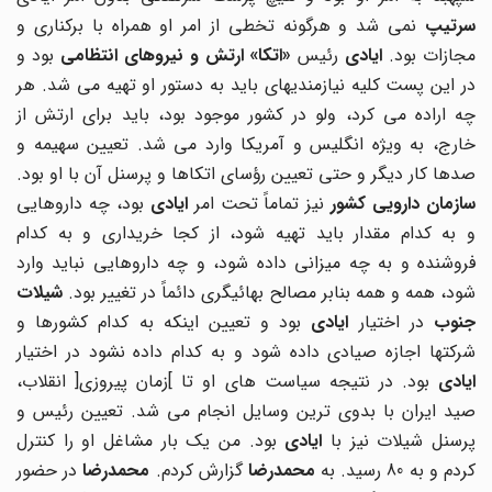
سرتیپ
نمی شد و هرگونه تخطی از امر او همراه با برکناری و
جازات بود.
ایادی
رئیس
«اتکا» ارتش و نیروهای انتظامی
بود و
در این پست کلیه نیازمندیهای باید به دستور او تهیه می شد. هر
چه اراده می کرد، ولو در کشور موجود بود، باید برای ارتش از
خارج، به ویژه انگلیس و آمریکا وارد می شد. تعیین سهیمه و
صدها کار دیگر و حتی تعیین رؤسای اتکاها و پرسنل آن با او بود.
ازمان دارویی کشور
نیز تماماً تحت امر
ایادی
بود، چه داروهایی
و به کدام مقدار باید تهیه شود، از کجا خریداری و به کدام
فروشنده و به چه میزانی داده شود، و چه داروهایی نباید وارد
شود، همه و همه بنابر مصالح بهائیگری دائماً در تغییر بود.
شیلات
نوب
در اختیار
ایادی
بود و تعیین اینکه به کدام کشورها و
شرکتها اجازه صیادی داده شود و به کدام داده نشود در اختیار
ایادی
بود. در نتیجه سیاست های او تا ]زمان پیروزی[ انقلاب،
صید ایران با بدوی ترین وسایل انجام می شد. تعیین رئیس و
رسنل شیلات نیز با
ایادی
بود. من یک بار مشاغل او را کنترل
ردم و به 80 رسید. به
محمدرضا
گزارش کردم.
محمدرضا
در حضور