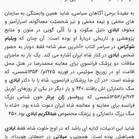
به عقیدۀ برخی آگاهان سیاسی، شاید همین وابستگی به سازمان
های مخفی و نیمه مخفی و نیز شخصیّت معماگونه، اسرارآمیز و
مخوف
ایادی
دلیل سکوت و یا کُلّی گویی در متون و منابع
پژوهشی و تاریخی دربارۀ او بوده است. آن چنان که
ویلیام
شوکراس
در سراسر کتاب «آخرین سفر شاه» فقط دوبار به حضور
خص
ایادی
در کنار شاه ایران اشاره می کند. یک بار به ماجرای
ملاقات دو پزشک فرانسوی برای معاینه محمدرضا در هتل محل
اقامت او در زوریخ سوئیس در فوریه 1975م/ 1354شمسی، که
وشته است: «در آن جا پزشکان فرانسوی، شاه را با دکتر
ایادی
و
سگ دانمارکی اش یافتند.»44 و بار دیگر در یکی از روزهای آوریل
197م/1353شمسی که پروفسور
ژان برنار
خون شناس بزرگ
فرانسه برای معاینه و معالجه شاه ایران دعوت شده بود: «شاه با
سگ بزرگ دانمارکی و پزشک مخصوص
عبدالکریم
ایادی
بود.»45
شاید این ادبیات، کنایه ای باشد که در اوج خلوت شاه، فقط
ایادی
همراهش بوده است. همچنین،
میلانی
در «معمّای هویدا»، با