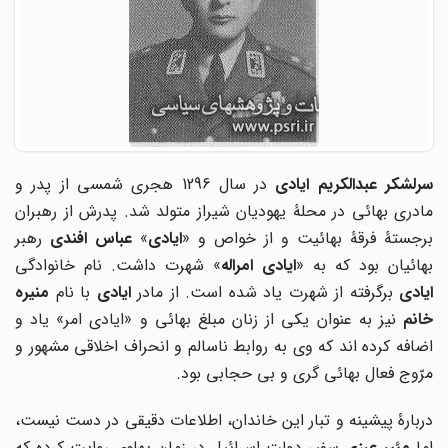
رلشکر عبدالکریم ایادی
در سال 1296 هجری شمسی از پدر و
مادری بهائی در محلۀ یهودیان شیراز متولد شد. پدرش از رهبران
برجستۀ فرقۀ بهائیت و از خواص و «
ایادی
»
عباس افندی
رهبر
بهائیان بود که به «
ایادی امراله
» شهرت داشت. نام خانوادگی
ایادی
برگرفته از شهرت یاد شده است. از مادر
ایادی
با نام
منیره
خانم
نیز به عنوان یکی از زنان مبلغ بهائی و «ایادی امر» یاد و
اضافه کرده اند که وی به روابط ناسالم و انحراف اخلاقی مشهور و
مرّوج فعال بهائی گری و بی حجابی بود.
دربارۀ پیشینه و تبار این خاندان، اطلاعات دقیقی در دست نیست،
ما
مئیر عرزی
سفیر دولت اسرائیل در زمان پهلوی روایت کرده که