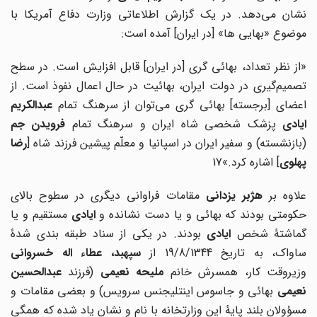
نشان می‌دهد. در یک گزارش اطلاعاتی وزارت دفاع آمریکا با
موضوع «بهایی ها» [در ایران] آمده است:
«از نظر تعداد، بهائی گری [در ایران] قابل افزایش است. در سطح
تصمیم‌گیری در دولت ایران، بهائیت در حال اعمال نفوذ است. از
اعضای [برجسته] بهائی گری می‌توان از سرهنگ تمام
عبدالکریم
یادی
پزشک شخصی شاه ایران و سرهنگ تمام
فرویدن جم
(بازنشسته) و سفیر ایران در اسپانیا و معلّم پیشین فرزند شاه [
رضا
پهلوی
] اشاره کرد.»17
لاوه بر
هژبر یزدانی
مقامات فراوانی دیگری در سطوح بالای
حکومتی بودند که بهائی و یا دست نشانده و
ایادی
مستقیم و یا
گماشتۀ شخص
ایادی
بودند. در یکی از سناد طبقه بندی شدۀ
ساواک، به تاریخ 19/8/1344 از
سپهبد، عطاء اله خسروانی
زیروقت کار، همسرش خانم
ملیحه نعیمی
(فرزند
عبدالحسین
نعیمی
بهائی و جاسوس اینتلیجنس سرویس) و بعضی مقامات و
مسؤولان بلند پایۀ این وزارتخانه با نام و نشان یاد شده که همگی