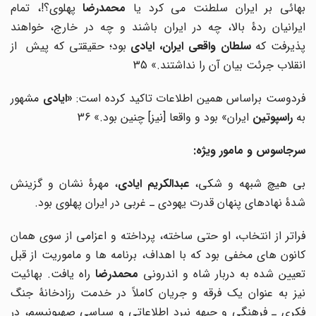
هائی بر ایران سلطنت می کرد یا
محمدرضا
پهلوی؟!، تمام
ایرانیان ردۀ بالا، چه در ایران باشند و چه در خارج، خواهند
ذیرفت که
سلطان
واقعی ایران، ایادی
بود؛ حقیقتی که پیش از
انقلاب جرئت بیان آن را نداشتند.» 35
فردوست براساس همین اطلاعات تاکید کرده است:
«
ایادی
مشهور
به
راسپوتین
ایران» بود و واقعا [نیز] چنین بود.»
36
سرجاسوس و مامور ویژه:
بی هیچ شبهه و شکی،
عبدالکریم ایادی
، مهرۀ نشان و گزینش
شدۀ نهادهای پنهان قدرت یهودی ـ غربی در ایران پهلوی بود.
فراتر از انتخاب، او حتی ساخته، پرداخته و اعزامی از سوی همان
کانون های مخفی بود که با اهداف، برنامه ها و ماموریت از قبل
تعیین شده به دربار شاه و اندرونی
محمدرضا
راه یافت. بهائیت
نیز به عنوان یک فرقه و جریان کاملاً در خدمت رزادخانۀ جنگ
فکری ـ فرهنگی و جبهه نبرد اطلاعاتی و سیاسی صهیونیسم، در