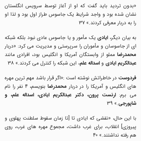
«بدون تردید باید گفت که او از آغاز توسط سرویس انگلستان
نشان شده بود و واجد شرایط یک جاسوس طراز اول بود و لذا او
را به دربار معرفی کردند.»
37
به بیان دیگر،
ایادی
یک مأمور و یا جاسوس عادی نبود بلکه شبکه
ای از جاسوسان و مأموران را سرپرستی و مدیریت می کرد: «دربار
محمدرضا
مملو از وابستگان آمریکا و انگلیس بود، افرادی مانند
عبدالکریم ایادی
و
اسداله علم
، این شبکه را کنترل می کردند.» 38
ردوست
در خاطراتش نوشته است :«اگر قرار باشد مهم ترین مهره
ای انگلیس و آمریکا را در دربار
محمدرضا
بنویسم، 4 نفر را نام
ی برم:
ارنست پرون، دکتر عبدالکریم ایادی
،
اسداله علم، و
شاپورجی
.» 39
با این حال، «نقشی که ایادی تا [تا زمان سقوط سلطنت پهلوی و
پیروزی] انقلاب، برای غرب داشت، مجموع مهره های غرب، روی
هم رفته نداشتند.» 40