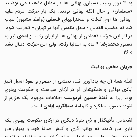
به 3 برابر رسید. بسیاری بهائی ها در مقابل مذهب می نوشتند
«مسلمان» و حال آنکه بهائی بودند. یک بار حرکت مردم علیه
هائی ها اوج گرفت و سخنرانیهای
فلسفی
(واعظ مشهور) سبب
شد که حضیره القدس - محل مقدس آنها در تهران - تخریب شود.
در اثر این حرکت تعدادی از بهائی ها از ایران رفتند و
ایادی
نیز به
ستور
محمدرضا
9 ماه به ایتالیا رفت، ولی این حرکت دنبال نشد
26
»
جریان مخفی بهائیت
البتّه همۀ آن چه یادآوری شد، بخشی از حضور و نفوذ اسرار آمیز
ایادی
بهائی و همکیشان او در ارکان سیاست و حکومت پهلوی
ود، زیرا به گفتۀ
حسین فردوست
اطلاعات موجود یک هزارم از
نفوذ؛ حضور، عملکرد و کارنامۀ
عبدالکریم ایادی
است.
اشخاص تأثیرگذار و ذی نفوذ دیگری در ارکان حکومت پهلوی یکه
تازی می کردند که بهائی گری و کیش ضالۀ خود را پنهان می
کردند. یعنی علی رغم ادعای حیله گرانه و فریبکارانه مرکزیت