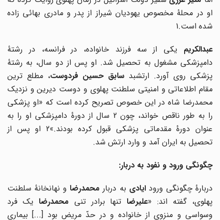
او در محلۀ مخصوص یهودیان شیراز از پدر و مادری بهائی زاده
شده است.1
بدالکریم
یکی از سه فرزند خانواده، در فرانسه، در رشتۀ
دامپزشکی مشغول به تحصیل شد. او پس از دو سال، به رشتۀ
پزشکی روی آورد. ارتشبد
سابق حسین فردوست
، مطلع ترین
مقام اطلاعاتی و امنیتی سلطنت پهلوی و دوست دیرین و نزدیک
محمدرضا شاه در این خصوص تصریح کرده است که «او پزشکی
را به طور ناقص خواند، چون 2 سال از دورۀ دامپزشکی او را به
عنوان دورۀ مقدماتی پزشکی قبول کرده بودند.»2 او پس از
تحصیل به ایران آمد و وارد ارتش شد.
چگونگی ورود و نفود به دربار:
ربارۀ چگونگی ورود
ایادی
به دربار
محمدرضا
و نهانخانۀ سلطنت
هلوی، گفته اند: «
علیرضا
تنها برادر تنی
محمدرضا
یک فرد
وسواسی و منزوی از خانواده و در حدّ مریض بود [...] بیماری