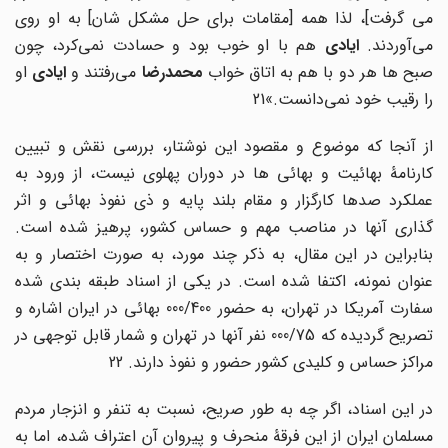
می گرفت]، لذا همه [مقامات برای حل مشکل شان] به او روی
ی‌آوردند.
ایادی
هم با او خوب بود و حسادت نمی‌کرد، چون
بح ها هر دو با هم به اتاق خواب
محمدرضا
می‌رفتند و
ایادی
او
را رقیب خود نمی‌دانست.»21
از آنجا که موضوع و مقصود این نوشتار، بررسی نقش و تبیین
کارنامۀ بهائیت و بهائی ها در دوران پهلوی نیست، از ورود به
عملکرد صدها کارگزار و مقام بلند پایه و ذی نفوذ بهائی و اثر
گذاری آنها در مناصب مهم و حساس کشور، پرهیز شده است.
بنابراین در این مقال، به ذکر چند مورد، به صورت اختصار و به
عنوان نمونه، اکتفا شده است. در یکی از اسناد طبقه بندی شده
سفارت آمریکا در تهران، به حضور 000/400 بهائی در ایران اشاره و
تصریح گردیده که 000/75 نفر آنها در تهران و شمار قابل توجهی در
مراکز حساس و کلیدی کشور حضور و نفوذ دارند. 22
در این اسناد، اگر چه به طور صریح، نسبت به تنفر و انزجار مردم
مسلمان ایران از این فرقۀ منحرف و پیروان آن اعتراف شده، اما به