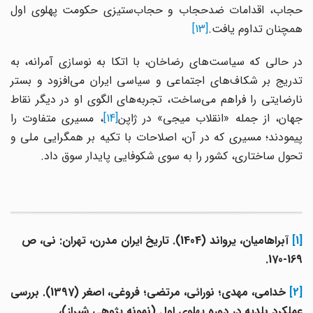
حجاب، اقدامات ضدحجاب و حجاب‌ستیزی حکومت پهلوی اول
همچنان تداوم یافت.
[13]
در حالی که سیاست‌های رضاخان، با اتکا به نوسازی آمرانه، به
تدریج بر شکاف‌های اجتماعی و سیاسی ایران می‌افزود و بستر
نارضایتی را فراهم می‌ساخت، تجربه‌های الگوی او در دیگر نقاط
هان، از جمله «انقلاب میجی» در ژاپن
[14]
، مسیری متفاوت را
پیمودند؛ مسیری که در آن، اصلاحات با تکیه بر همگرایی ملی و
تحول ساختاری، کشور را به سوی شکوفایی پایدار سوق داد.
[1]
آبراهامیان، یرواند (1404). تاریخ ایران مدرن، تهران: نی، ص
169-170.
[2]
خدامی، مهدی؛ نورائی، مرتضی؛ فروغی، اصغر (1397). بررسی
عملکرد بلدیه در دوره پهلوی اول (نمونه ‌پژوهی شیراز)،