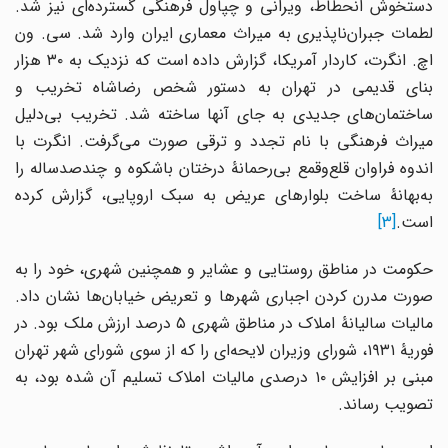
دستخوش انحطاط، ویرانی و چپاول فرهنگی گسترده‌ای نیز شد.
لطمات جبران‌ناپذیری به میراث معماری ایران وارد شد. سی. ون
اچ. انگرت، کاردار آمریکا، گزارش داده است که نزدیک به ۳۰ هزار
بنای قدیمی در تهران به دستور شخص رضاشاه تخریب و
ساختمان‌های جدیدی به جای آنها ساخته شد. تخریب بی‌دلیل
میراث فرهنگی با نام تجدد و ترقی صورت می‌گرفت. انگرت با
اندوه فراوان قلع‌وقمع بی‌رحمانۀ درختان باشکوه و چندصدساله را
به‌بهانۀ ساخت بلوارهای عریض به سبک اروپایی، گزارش کرده
است.
[3]
حکومت در مناطق روستایی و عشایر و همچنین شهری، خود را به
صورت مدرن کردن اجباری شهرها و تعریض خیابان‌ها نشان داد.
مالیات سالیانۀ املاک در مناطق شهری ۵ درصد ارزش ملک بود. در
فوریۀ ۱۹۳۱، شورای وزیران لایحه‌ای را که از سوی شورای شهر تهران
مبنی بر افزایش ۱۰ درصدی مالیات املاک تسلیم آن شده بود، به
تصویب رساند.