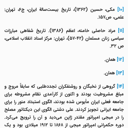
[10]
مکی، حسین (1362)، تاریخ بیست‌سالۀ ایران، ج۶، تهران:
علمی، ص۱۵۷.
[11]
مراد حاصلی خامنه، اعظم (1386). تاریخ شفاهی مبارزات
سیاسی زنان مسلمان (۴۲-۵۷)، تهران: مرکز اسناد انقلاب اسلامی،
ص ۳۲.
[12]
همان.
[13]
همان.
[14]
گروهی از نخبگان و روشنفکران تجددطلبی که سابقاً مروج و
مبلغ مشروطیت بودند و اکنون از کارآمدی نظام مشروطه برای
جامعه فعلی ایران مأیوس شده بودند، الگوی استبداد منور را برای
جامعه ایرانی تجویز کردند. علی دشتی الگوی این دیکتاتور مصلح
را در میجی امپراتور مقتدر ژاپن می‌دید و آن را ترویج می‌کرد.
وره حکمرانی امپراتور میجی از ۱۸۶۸
تا ۱۹۱۲ میلادی بود و یک