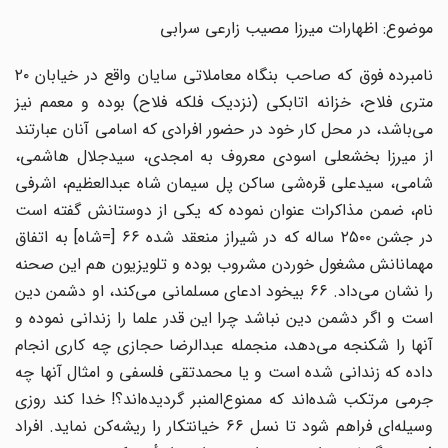
موضوع: اظهارات میرزا مصیب زارعی سرابی
نامبرده فوق که صاحب بنگاه معاملاتی سایان واقع در خیابان ۲۰
متری فلاح، خزانه اتابکی (نزدیک فلکه فلاح) بوده و معمم نیز
می‌باشد، در محل کار خود در حضور افرادی که اسامی آنان عبارتند
از میرزا بخشعلی اسودی معروف به امجدی، سیدجلال هاشمی،
شامی، سیدعلی قره‌شی ساکن پل سیمان شاه عبدالعظیم، اشرفی
نام، ضمن مذاکرات عنوان نموده که یکی از دوستانش گفته است
در جشن ۲۵۰۰ ساله که در شیراز منعقد شده ۶۶ [=شاه] به اتفاق
مهمانانش مشغول خوردن مشروب بوده و تلویزیون هم این صحنه
را نشان می‌داد. ۶۶ بیخود ادعای مسلمانی می‌کند، او دشمن دین
است و اگر دشمن دین نباشد چرا این قدر علما را زندانی نموده و
آنها را شکنجه می‌دهد، منجمله عبدالرضا حجازی چه کاری انجام
داده که زندانی شده است و یا محمدتقی فلسفی و امثال آنها چه
جرمی مرتکب شده‌اند که ممنوع‌المنبر گردیده‌اند؟! خدا کند روزی
وسیله‌ای فراهم شود تا نسل ۶۶ خیانتکار را ریشه‌کن نماید. افراد