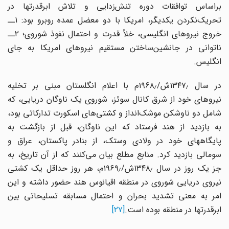
براساس توافقات دوره تنش‌زدایی و تلاش ابرقدرتها در
تحریک‌نکردن یکدیگر، امریکا با دو معضل عمده روبرو بود: ۱ــ
خروج نیروهای انگلیسی، خلأ قدرت و احتمال نفوذ شوروی؛ ۲ــ
ناتوانی در جانشین‌ساختن مستقیم نیروهای امریکا به جای
انگلیس.
در سال ۱۳۴۷٫ش/۱۹۶۸٫م با اعلام انگلستان مبنی بر تخلیه
نیروهای خود از شرق کانال سوئز، شوروی یک ناوگان دریایی، که
شامل دو ناوشکن موشک‌انداز و کشتی‌های اسکورت تدارکاتی بود،
به بازدید از هند فرستاد که این ناوگان، قبل از بازگشت به
پایگاههای خود در ولادی وستک، از بنادر پاکستان، عراق و
سومالی بازدید کرد. منابع مطلع بیان می‌کنند که از آن تاریخ، به
جز یک روز در سال ۱۳۴۸٫ش/۱۹۶۹٫م، هر روز حداقل یک کشتی
نیروی دریایی شوروی در منطقه اقیانوس هند حضور داشته و این
امر به معنی تشدید بحران و احتمال مسابقه تسلیحاتی بین
ابرقدرتها در منطقه بوده است.
[۲۷]