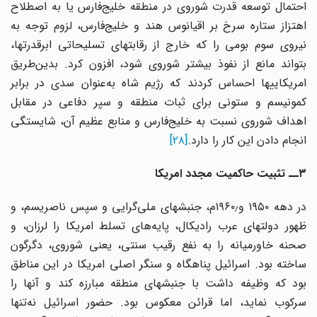
احتمال توسعه قدرت شوروی در منطقه خلیج‌فارس یا به اصطلاح
اهتزاز ستاره سرخ بر اقیانوس هند و خلیج‌فارس، لزوم توجه به
نیروی سوم بومی را که خارج از رقابتهای تسلیحاتی ابرقدرتها،
بتواند مانع از نفوذ بیشتر شوروی شود، افزون کرد. بدین‌طریق
امریکاییها احساس کردند که رژیم شاه به‌عنوان سدی در برابر
کمونیسم و ستونی برای ثبات منطقه و سپر دفاعی در مقابل
اهداف شوروی نسبت به خلیج‌فارس و منابع عظیم آن، شایستگی
انجام دادن این کار را دارد.
[۲۸]
۳ــ تثبیت حاکمیت مجدد امریکا
در دهه ۱۹۵۰ و۱۹۶۰٫م، جنبشهای ملی‌گرایی و سپس ناصریسم، و
ظهور دولتهای عرب رادیکال، پایه‌های تسلط امریکا را لرزان، و
صحنه خاورمیانه را به نفع رقیب سنتی، یعنی شوروی، دگرگون
ساخته بود. اسرائیل پناهگاه و سنگر اصلی امریکا در این مناطق
بود که وظیفه داشت با جنبشهای منطقه مبارزه کند و آنها را
سرکوب نماید، اما قرائن معکوس بود. حضور اسرائیل نه‌تنها