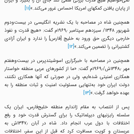
نمی‌خواهیم هیچ قدرت بزرگی سعی کند جای آن را بگیرد و ایران
از پایان یافتن کمکهای امریکا احساس غرور می‌کند.»
[۱۱]
همچنین شاه در مصاحبه با یک نشریه انگلیسی در بیست‌ودوم
شهریور ۱۳۴۸/ سیزدهم سپتامبر ۱۹۶۹٫م گفت: «هیچ قدرت و نفوذ
خارجی دیگری حق ورود به خلیج [فارس] را ندارد و ایران آزادی
کشتیرانی را تضمین می‌کند.»
[۱۲]
همچنین در مصاحبه با خبرگزاری اسوشیتدپرس در بیست‌وهفتم
مهر ۱۳۴۸٫ش/۱۹۶۹٫م گفت: «ما از کشورهای عربی منطقه خواستار
همکاری امنیتی شده‌ایم، ولی در صورتی که آنها همکاری نکنند،
دولت ایران خود به‌تنهایی مسئولیت امنیت و ثبات منطقه را به
عهده خواهد گرفت.»
[۱۳]
پس از انتصاب به مقام ژاندارم منطقه خلیج‌فارس، ایران یک
سلسله رایزنیهای دیپلماتیک را برای گسترش قدرت خود و رفع
اختلافات با دول عرب انجام داد. شاه در آبان ۱۳۴۷٫ش به
عربستان و کویت مسافرت کرد که قبل از این سفر، اختلافات