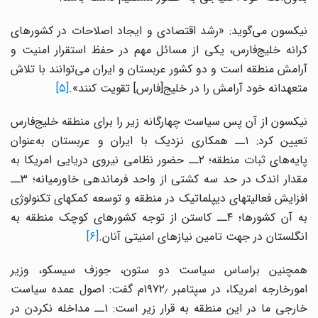
نیکسون می‌گوید: «رشد اقتصادی و ایجاد اصلاحات در کشورهای
کرانه خلیج‌فارس، یکی از مسائل مهم در حفظ استقرار امنیت و
آرامش منطقه است و دو کشور عربستان و ایران می‌توانند با تلاش
متعهدانه خود آرامش را در خلیج[فارس] تقویت کنند».
[۵]
نیکسون از آن پس سیاست چهارگانه زیر را برای منطقه خلیج‌فارس
تعیین کرد: ۱ــ همکاری نزدیک با ایران و عربستان به‌عنوان
پایه‌های ثبات منطقه؛ ۲ــ حضور نظامی نیروی دریایی امریکا به
مقدار اندک در حد سه کشتی از واحد فرماندهی خاورمیانه؛ ۳ــ
افزایش فعالیتهای دیپلماتیک در منطقه و توسعه کمکهای تکنولوژی
به آن کشورها؛ ۴ــ کاستن از توجه کشورهای کوچک منطقه به
انگلستان در جهت تامین نیازهای امنیتی آنان.
[۶]
همچنین براساس سیاست دو ستون، جوزف سیسکو، وزیر
امورخارجه امریکا، در سپتامبر ۱۹۷۲٫م گفت: اصول عمده سیاست
خارجی ما در این منطقه به قرار زیر است: ۱ــ مداخله نکردن در