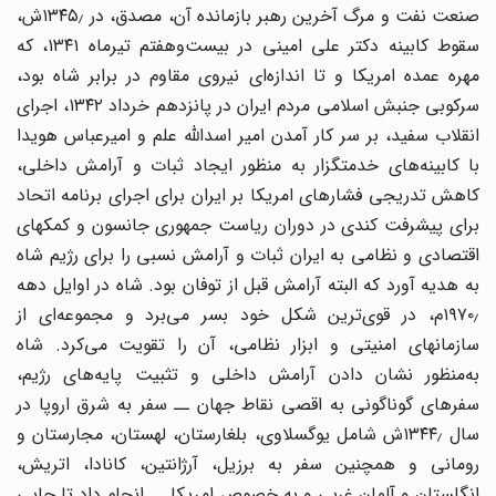
صنعت نفت و مرگ آخرین رهبر بازمانده آن، مصدق، در ۱۳۴۵٫ش‌،
سقوط کابینه دکتر علی امینی در بیست‌وهفتم تیرماه ۱۳۴۱، که
مهره عمده امریکا و تا اندازه‌ای نیروی مقاوم در برابر شاه بود،
سرکوبی جنبش اسلامی مردم ایران در پانزدهم خرداد ۱۳۴۲، اجرای
انقلاب سفید، بر سر کار آمدن امیر اسدالله علم و امیرعباس هویدا
با کابینه‌های خدمتگزار به منظور ایجاد ثبات و آرامش داخلی،
کاهش تدریجی فشارهای امریکا بر ایران برای اجرای برنامه اتحاد
برای پیشرفت کندی در دوران ریاست جمهوری جانسون و کمکهای
اقتصادی و نظامی به ایران ثبات و آرامش نسبی را برای رژیم شاه
به هدیه آورد که البته آرامش قبل از توفان بود. شاه در اوایل دهه
۱۹۷۰٫م، در قوی‌ترین شکل خود بسر می‌برد و مجموعه‌ای از
سازمانهای امنیتی و ابزار نظامی، آن را تقویت می‌کرد. شاه
به‌منظور نشان دادن آرامش داخلی و تثبیت پایه‌های رژیم،
سفرهای گوناگونی به اقصی نقاط جهان ــ سفر به شرق اروپا در
سال ۱۳۴۴٫ش شامل یوگسلاوی، بلغارستان، لهستان، مجارستان و
رومانی و همچنین سفر به برزیل، آرژانتین، کانادا، اتریش،
انگلستان و آلمان غربی و به خصوص امریکا ــ انجام داد تا جایی