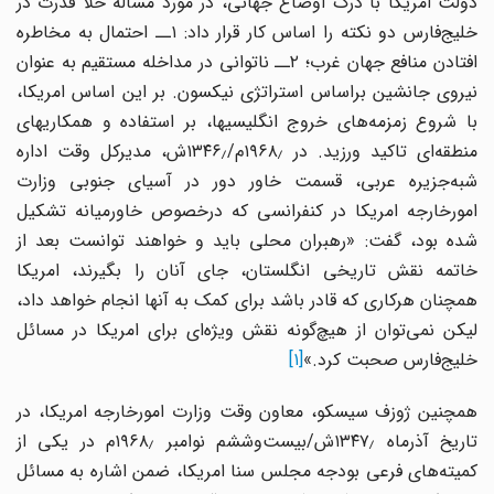
دولت امریکا با درک اوضاع جهانی، در مورد مساله خلأ قدرت در
خلیج‌فارس دو نکته را اساس کار قرار داد: ۱ــ احتمال به مخاطره
افتادن منافع جهان غرب؛ ۲ــ ناتوانی در مداخله مستقیم به عنوان
نیروی جانشین براساس استراتژی نیکسون. بر این اساس امریکا،
با شروع زمزمه‌های خروج انگلیسیها، بر استفاده و همکاریهای
منطقه‌ای تاکید ورزید. در ۱۹۶۸٫م/۱۳۴۶٫ش، مدیرکل وقت اداره
شبه‌جزیره عربی، قسمت خاور دور در آسیای جنوبی وزارت
امورخارجه امریکا در کنفرانسی که درخصوص خاورمیانه تشکیل
شده بود، گفت: «رهبران محلی باید و خواهند توانست بعد از
خاتمه نقش تاریخی انگلستان، جای آنان را بگیرند، امریکا
همچنان هرکاری که قادر باشد برای کمک به آنها انجام خواهد داد،
لیکن نمی‌توان از هیچ‌گونه نقش ویژه‌ای برای امریکا در مسائل
خلیج‌فارس صحبت کرد.»
[۱]
همچنین ژوزف سیسکو، معاون وقت وزارت امورخارجه امریکا، در
تاریخ آذرماه ۱۳۴۷٫ش/بیست‌وششم نوامبر ۱۹۶۸٫م در یکی از
کمیته‌های فرعی بودجه مجلس سنا امریکا، ضمن اشاره به مسائل