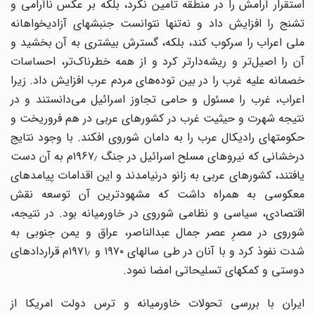
استقرار آرامش را در منطقه تامین نکرد، بلکه بر عکس ناآرامی و
تشنج را افزایش داد و نه‌تنها نتوانست جنبشهای آزادیخواهانه
ملی اعراب را سرکوب کند، بلکه، گسترش بیشتری به آن بخشید و
آن را اصیل‌تر و ریشه‌دارتر کرد و از همه خطرناک‌تر، احساسات
خصمانه علیه غرب را در بین توده‌های مردم عرب افزایش داد. زیرا
اعراب، غرب را مسئول و حامی تجاوز اسرائیل می‌دانستند و در
نتیجه شهرت و حیثیت غرب در کشورهای عربی در هم فروریخت و
حکومتهای رادیکال عرب را به دامان شوروی افکند. با وجود نتایج
درخشانی که نیروهای مسلح اسرائیل در جنگ ۱۹۶۷٫م به آن دست
یافتند، کشورهای عربی به زانو درنیامدند و این اقدامات پیامدهای
معکوسی به همراه داشت که مشهودترین آن توسعه نقش
اقتصادی، سیاسی و نظامی شوروی در خاورمیانه بود. در نتیجه،
شوروی در مصرِ عصر جمال عبدالناصر، عراق و یمن جنوبی به
شدت نفوذ کرد و با آنان در طی سالهای ۱۹۷۰ و ۱۹۷۱٫م قراردادهای
دوستی و کمکهای تسلیحاتی امضا نمود.
ایران با بررسی تحولات خاورمیانه و ترس دولت امریکا از