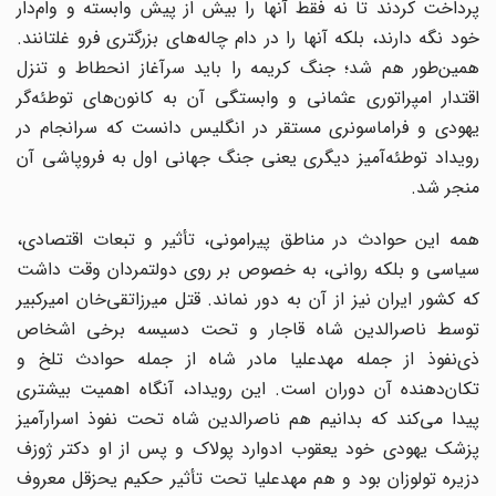
پرداخت کردند تا نه فقط آنها را بیش از پیش وابسته و وام‌دار
خود نگه دارند، بلکه آنها را در دام چاله‌های بزرگتری فرو غلتانند.
همین‌طور هم شد؛ جنگ کریمه را باید سرآغاز انحطاط و تنزل
اقتدار امپراتوری عثمانی و وابستگی آن به کانون‌های توطئه‌گر
یهودی و فراماسونری مستقر در انگلیس دانست که سرانجام در
رویداد توطئه‌آمیز دیگری یعنی جنگ جهانی اول به فروپاشی آن
منجر شد.
همه این حوادث در مناطق پیرامونی، تأثیر و تبعات اقتصادی،
سیاسی و بلکه روانی، به خصوص بر روی دولتمردان وقت داشت
که کشور ایران نیز از آن به دور نماند. قتل میرزاتقی‌خان امیرکبیر
توسط ناصرالدین شاه قاجار و تحت دسیسه برخی اشخاص
ذی‌نفوذ از جمله مهدعلیا مادر شاه از جمله حوادث تلخ و
تکان‌دهنده آن دوران است. این رویداد، آنگاه اهمیت بیشتری
پیدا می‌کند که بدانیم هم ناصرالدین شاه تحت نفوذ اسرارآمیز
پزشک یهودی خود یعقوب ادوارد پولاک و پس از او دکتر ژوزف
دزیره تولوزان بود و هم مهدعلیا تحت تأثیر حکیم یحزقل معروف