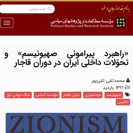
منو
«راهبرد پیرامونی صهیونیسم» و
تحوّلات داخلی ایران در دوران قاجار
محمدتقی تقی‌پور
1321 بازدید
صهیونیسم
فراماسونری
دوران قاجار
مؤسسه آلیانس
جنگ جهانی اول
انگلیس