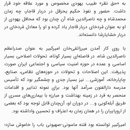
به «حق نظر» طبیب یهودی مخصوص و مورد علاقه خود قرار
داشت. حضور و نفوذ حکیم یحزقل در دربار قاجار، چه زمان
محمدشاه و چه ناصرالدین شاه آن چنان بود که محافل یهودی از
او به عنوان مُردخای دربار قاجار یاد کرده و او را معادل مُردخای در
دربار خشایارشا دانسته‌اند.
با روی کار آمدن میرزاتقی‌خان امیرکبیر به عنوان صدراعظم
ناصرالدین شاه، در فاصله‌ای بسیار کوتاه، تحولات اصلاحی بسیار
اساسی و عمده در حوزه امنیت سیاسی و اجتماعی ایران صورت
پذیرفت. این اصلاحات و تحولات در حوزه‌های نظامی، صنایع،
چاپارخانه، آموزشی... نیز بسیار جدی و چشمگیر بود که تأسیس
مدرسه دارالفنون سرآمد آنها بود. برای نمونه تدابیر و اقدامات
منحصر به فرد در زمینه بهداشت و مبارزه با بیماری‌های مسری از
طریق آبله‌کوبی و... در دوران او، آن‌چنان قابل توجه بود که بعضی
از اروپاییان را در همان زمان به اعتراف و تحسین واداشته بود.
امیرکبیر توانسته بود فتنه ماسونی-صهیونی باب را خاموش سازد؛