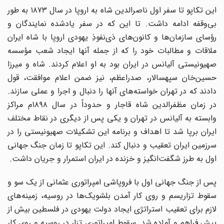
این تکاپو تا سفر اول ناصرالدین شاه به اروپا در سال ۱۸۷۳ به طور
بی‌وقفه ادامه داشت. تا این که در سفر یادشده نمایندگان و
رؤسای سازمان‌ها و کانون‌های ذی‌نفوذِ یهودی اروپا با شاه ایران
ملاقات و مطالبات خود را که از جمله آنها ایجاد شعب مؤسسه
صهیونیستی آلیانس در ایران بود به او اعلام کردند. شاه و میرزا
حسین‌خان سپهسالار، صدراعظم، نیز ضمن اعلام موافقت، قول
دادند که در تهران خواسته‌های آنها را دنبال و اجرا و عملی سازند.
در زمان مظفرالدین شاه قاجار و حدوداً در سال ۱۸۹۸م مراکز
وابسته به آلیانس در تهران و یکی پس از دیگری در نقاط مختلف
ایران برپا شد تا اهداف و برنامه این تشکیلات صهیونیستی را در
سرزمین ایران تعقیب و دنبال کند. این تکاپو تا زمان جنگ جهانی
اول به طرز شگفت‌انگیز و خزنده در ایران استمرار و جریان داشت.
پس از جنگ جهانی اول با فروپاشی امپراتوری عثمانی از یک سو و
سقوط تزاریسم و روی کار آمدن بلشویک‌ها در روسیه، زمینه‌های
لازم برای تعقیب استراتژی ایجاد دولت یهودی در فلسطین بیش از
پیش فراهم و آماده شد. سقوط امپراتوری تزار در روسیه و روی کار