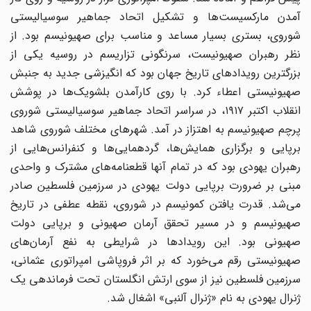
آمدن مارکسیست‌ها و تشکیل اتحاد جماهیر سوسیالیستی
شوروی، بستری بسیار مساعد و مناسب برای صهیونیسم بود. از
نظر رهبران صهیونیست، سرنگونی تزاریسم در روسیه یکی از
بزرگترین رویدادهای تاریخ جهان بود که انگیزشی جدید به جنبش
صهیونیستی اعطاء کرد. با روی کارآمدن بلشویک‌ها در پوشش
انقلاب اکتبر ۱۹۱۷، در سراسر اتحاد جماهیر سوسیالیستی شوروی
پرچم صهیونیسم به اهتزاز در آمد. شهرهای مختلف شوروی شاهد
برپایی و برگزاری همایش‌ها، گردهمایی‌ها و کنفرانس‌هایی از
رهبران یهودی بود که در تمام آنها قطعنامه‌های مشترک و واحدی
مبنی بر ضرورت برپایی دولت یهودی در سرزمین فلسطین صادر
می‌شد. قدرت یافتن کمونیسم در شوروی، نقطه عطفی در تاریخ
صهیونیسم و در مسیر تحقق آرمان صهیونی و برپایی دولت
صهیونی بود. این رویدادها در شرایطی به نفع آرمان‌های
صهیونیستی رقم می‌خورد که بر اثر فروپاشی امپراتوری عثمانی،
سرزمین فلسطین نیز از سوی ارتش انگلستان تحت فرماندهی یک
ژنرال یهودی به نام «ژنرال آلنبی» اشغال شد.