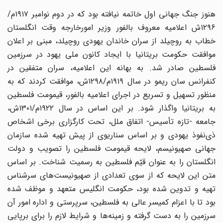
هنوز جنگ جهانی اول خاتمه نیافته بود که در دوم نوامبر ۱۹۱۷م/
۱۲۹۶ش اعلامیه معروف بالفور وزیر امورخارجه وقت انگلستان
خطاب به روچیلد از سران خاندان یهودی روچیلد، مبنی بر اعلان
موافقت حکومت بریتانیا با ایجاد کانون ملی یهود در سرزمین
فلسطین صادر شد. به بهانه این اعلامیه، سران متفقین در
کنفرانس سان ریمو در سال ۱۹۱۹م/۱۲۹۸ش، موافقت کردند که به
منظور تسهیل و تسریع در اجرای اعلامیه بالفور، قیمومت فلسطین
به بریتانیا واگذار شود. بر این اساس در سال ۱۹۲۲م/۱۳۰۱ش،
جامعه -تازه تأسیس- اتفاق ملل، تحت کارگزاری برخی اشخاص
ذی‌نفوذ یهودی و بر اساس سناریوی از پیش تهیه شده سازمان
جهانی صهیونیسم، لایحه قیمومت فلسطین را تصویب و دولت
انگلستان را به عنوان قیّم فلسطین به رسمیت شناخت. بر اساس
متن این لایحه که از سوی تعدادی از صهیونیست‌های سرشناس
تهیه و تدوین شده بود، حکومت انگلیس متعهد و موظف شده
بود تا با اعزام کمیسر عالی به فلسطین، سرپرستی و اداره امور آن
سرزمین را به دست گرفته و زمینه‌ها و شرایط لازم را برای برپایی