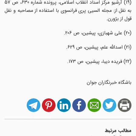
(19) آرشیو مرکز اسناد انقلاب اسلامی، پرونده شماره 630، ص 57
به نقل از: مجله السیی پری فرانسوی با استفاده از مصاحبه و نقل
قول از بژورن.
(20) علی شهبازی، پیشین، ص 206.
(21) اسدالله علم، پیشین، ص 629.
(22) فریده دیبا، پیشین، ص 173.
باشگاه خبرنگاران جوان
مطالب مرتبط