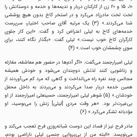
10، 15 و 20 زن از کارکنان دربار و ندیمه‌ها و خدمه و دوستانش را
لخت لخت مادرزاد می‌کرد و در استخر کاخ بدون هیچ پوششی
شنا می‌کردند.» (3) یک مرتبه آقای صاحب اختیار، سرپرست
خدمه‌های کاخ به لیلی اعتراض کرد و گفت: «این کار جلوی
کارگران کاخ خوب نیست.» لیلی گفت: «بگذار نگاه کنند، برای
سوی چشمشان خوب است.» (4)
لیلی امیرارجمند می‌گفت: «اگر آدم‌ها در حضور هم معاشقه، مغازله
و زناشویی کنند لذتش دوچندان می‌شود و خودش همیشه
مجالس چند نفره راه می‌انداخت و گاهی که مرد کم می‌آوردند از
همین خدمه دربار صدا می‌کردند و می‌بردند به داخل محفل
خودشان.» (5) شوهر لیلی امیرارجمند، حسینعلی امیرارجمند از او
بی‌غیرت‌تر بود. «هر وقت مردی [لیلی] زنش را می‌بوسید، او
مؤدبانه تشکر می‌کرد.» (6)
مادر فرح نیز از فساد این دوست شبانه‌روزی فرح تعجب می‌کند و
می‌نویسد: «البته من از بی‌پروایی جنسی لیلی ناراضی بودم،