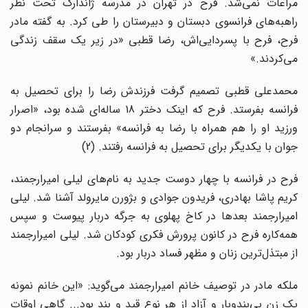
مراعات نمی‌شد. فرح در تهران در مدرسه ژاندارک تحت نظر
راهبه‌های فرانسوی دبستان و دبیرستان را طی کرد. به گفته مادر
فرح، فرح با پسردایی‌اش، رضا قطبی «در زیر یک سقف زندگی
می‌کردند.»
محمد‌علی قطبی تصمیم گرفت فرزندش رضا را برای تحصیل به
فرانسه بفرستد. فرح که اینک دختر 18 ساله‌ای شده بود، «اصرار
ورزید او را هم همراه با رضا به فرانسه» بفرستند و سرانجام دو
جوان با یکدیگر برای تحصیل به فرانسه رفتند. (2)
فرح در فرانسه با چهار دوست جدید به نام‌های لیلی امیرارجمند،
کریم پاشا بهادری، فریدون جوادی و بژورن مایرولد آشنا شد. لیلی
امیرارجمند بعدها در کاخ پهلوی به جرگه دربار پیوست و سپس
همه‌کاره فرح در کانون پرورش فکری کودکان شد. لیلی امیرارجمند
از مبتذل‌ترین زنان و مظهر فساد دربار بود.
ملکه مادر در توصیف خانم امیرارجمند می‌گوید: «این خانم نمونه
یک زن بی‌بندوبار و آزاد از هر نوع قید و بند بود.‌.‌. گاهی اوقات