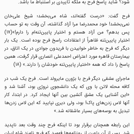
شود؟ شاید پاسخ فرح به ملکه تأییدی بر استنباط ما باشد.
فرح گفت: «درست گفته‌اند، شاه می‌بخشد؛ شیخ علی‌خان
نمی‌بخشد! خود محمدرضا مرا آزاد گذاشته، آن وقت به تو حساب
پس بدهم؟ من آزاد هستم و اختیار پایین‌تنه‌ام را دارم!»(17)
اختیار پایین‌تنه ظاهراً از اعتقادات راسخ فرح بوده است. یک بار
دیگر که فرح به خاطر خوابیدن با فریدون جوادی در یک اتاق، در
بیمارستان قاهره مورد اعتراض احمدعلی انصاری قرار گرفت، همین
پاسخ را داد که همه «اختیار پایین‌تنه خودشان را دارند.» (18)
ماجرای عشقی دیگر فرح با بژورن مایرولد است. فرح یک شب در
کافه محله لاتن با وی که یک دانشجوی نروژی بود، آشنا شد و
«این آشنایی یک عشق آتشین بین آنها ایجاد کرد. در ابتدا، کار
آنها لاس زدن‌های پاک! بود، ولی دیری نپایید که این لاس زدن‌ها
تبدیل به بوسه‌های بسیار عاشقانه شد.»
این رابطه همچنان برقرار بود تا اینکه فرح چند وقت بعد ناپدید
شد. پس از آن بژورن از روزنامه‌ها فهمید که فرح نامزد شاه ایران