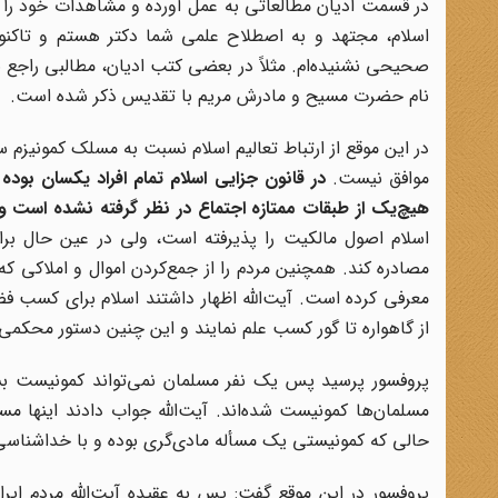
در قسمت ادیان مطالعاتی به عمل آورده و مشاهدات خود را در
اسلام، مجتهد و به اصطلاح علمی شما دکتر هستم و تاکنو
صحیحی نشنیده‌ام. مثلاً در بعضی کتب ادیان، مطالبی راجع 
نام حضرت مسیح و مادرش مریم با تقدیس ذکر شده است.
در این موقع از ارتباط تعالیم اسلام نسبت به مسلک کمونیزم س
موافق نیست.
در قانون جزایی اسلام تمام افراد یکسان بود
هیچ‌یک از طبقات ممتازه اجتماع در نظر گرفته نشده است و 
اسلام اصول مالکیت را پذیرفته است، ولی در عین حال برا
مصادره کند. همچنین مردم را از جمع‌کردن اموال و املاکی که 
معرفی کرده است. آیت‌الله اظهار داشتند اسلام برای کسب فض
از گاهواره تا گور کسب علم نمایند و این چنین دستور محکمی
پروفسور پرسید پس یک نفر مسلمان نمی‌تواند کمونیست بش
مسلمان‌ها کمونیست شده‌اند. آیت‌الله جواب دادند اینها مس
حالی که کمونیستی یک مسأله مادی‌گری بوده و با خداشناسی و
پروفسور در این موقع گفت: پس به عقیده آیت‌الله مردم ایران 