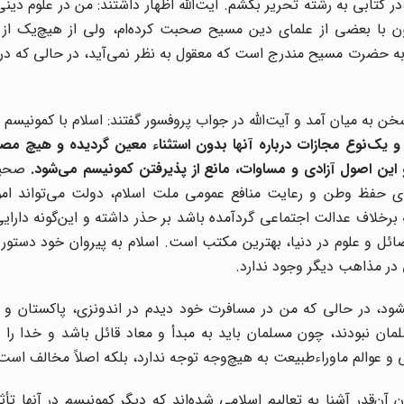
 کتابی به رشته تحریر بکشم. آیت‌الله اظهار داشتند: من در علوم دی
ن با بعضی از علمای دین مسیح صحبت کرده‌ام، ولی از هیچ‌یک از 
به حضرت مسیح مندرج است که معقول به نظر نمی‌آید، در حالی که در 
خن به میان آمد و آیت‌الله در جواب پروفسور گفتند: اسلام با کمونیسم 
ه و یک‌نوع مجازات درباره آنها بدون استثناء معین گردیده و هیچ مص
این اصول آزادی و مساوات، مانع از پذیرفتن کمونیسم می‌شود.
صحیح
ی حفظ وطن و رعایت منافع عمومی ملت اسلام، دولت می‌تواند اموا
برخلاف عدالت اجتماعی گردآمده باشد بر حذر داشته و این‌گونه دارایی‌
ائل و علوم در دنیا، بهترین مکتب است. اسلام به پیروان خود دستور
 در مذاهب دیگر وجود ندارد.
ود، در حالی که من در مسافرت خود دیدم در اندونزی، پاکستان و 
لمان نبودند، چون مسلمان باید به مبدأ و معاد قائل باشد و خدا را 
 عوالم ماوراءطبیعت به هیچ‌وجه توجه ندارد، بلکه اصلاً مخالف است
آن‌قدر آشنا به تعالیم اسلامی شده‌اند که دیگر کمونیسم در آنها تأثی