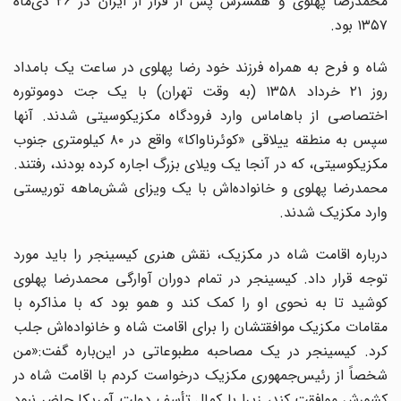
محمدرضا پهلوی و همسرش پس از فرار از ایران در ۲۶ دی‌ماه
۱۳۵۷ بود.
شاه و فرح به همراه فرزند خود رضا پهلوی در ساعت یک بامداد
روز ۲۱ خرداد ۱۳۵۸ (به وقت تهران) با یک جت دوموتوره
اختصاصی از باهاماس وارد فرودگاه مکزیکوسیتی شدند. آنها
سپس به منطقه ییلاقی «کوئرناواکا» واقع در ۸۰ کیلومتری جنوب
مکزیکوسیتی، که در آنجا یک ویلای بزرگ اجاره کرده بودند، رفتند.
محمدرضا پهلوی و خانواده‌اش با یک ویزای شش‌ماهه توریستی
وارد مکزیک شدند.
درباره اقامت شاه در مکزیک، نقش هنری کیسینجر را باید مورد
توجه قرار داد. کیسینجر در تمام دوران آوارگی محمدرضا پهلوی
کوشید تا به نحوی او را کمک کند و همو بود که با مذاکره با
مقامات مکزیک موافقتشان را برای اقامت شاه و خانواده‌اش جلب
کرد. کیسینجر در یک مصاحبه مطبوعاتی در این‌باره گفت:«من
شخصاً از رئیس‌جمهوری مکزیک درخواست کردم با اقامت شاه در
کشورش موافقت کند، زیرا با کمال تأسف دولت آمریکا حاضر نبود