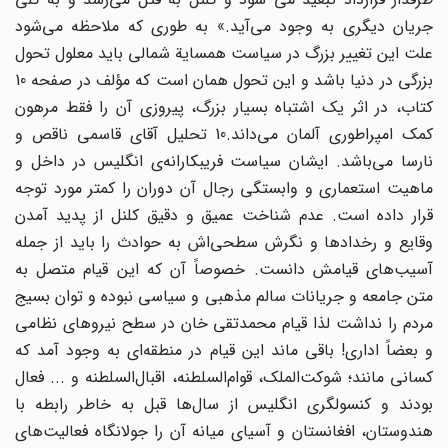
جریان دیگری به وجود می‌آید.» به طوری که ملاحظه می‌شود
علت این تغییر بزرگ در سیاست همسایة شمالی باید معلول تحول
بزرگی در دنیا باشد و این تحول همان است که مؤلف در صفحه 10
کتاب، در اثر یک اشتباه بسیار بزرگ، پیروزی آن را فقط مرهون
کمک امپراطوری آلمان می‌داند.10 تحلیل آقای قاسمی ناقص و
نارسا می‌باشد. ایشان سیاست فریبکارانه‌ی انگلیس در داخل و
ماهیت استعماری و وابستگی رجال آن دوران را کمتر مورد توجه
قرار داده است. عدم شناخت عمیق و دقیق کلنل از پدید آمدن
وقایع و رخدادها و نگرش سطحی‌اش به حوادث را باید از جمله
آسیب‌ها‌ی قیامش دانست. خصوصاً آن که این قیام متصل به
متن جامعه و جریانات سالم مذهبی و سیاسی نبوده و توان بسیج
مردم را نداشت لذا قیام محمدتقی خان در سطح نیروهای نظامی
و بعضاً اداری! باقی ماند این قیام در منطقه‌ای به وجود آمد که
کسانی مانند؛ شوکت‌الملک، قوام‌السلطنه، اقبال‌السلطنه و ... فعال
بودند و کنسولگری انگلیس از سال‌ها قبل به خاطر رابطه با
هندوستان، افغانستان و آسیای میانه آن را جولانگاه فعالیت‌های