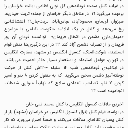
در غیاب کلنل سمت فرماندهی کل قوای نظامی ایالت خراسان را
برعهده ‌می‌گیرد.21 در مناطق دیگر خراسان از جمله؛ تربت حیدریه،
سبزوار، فریمان، محمودآباد، عباس‌آباد، تربت‌جان22 اغتشاشاتی
رخ می‌دهد و کلنل در یک ابلاغیه حکومت نظامی با موضوع
«میدان‌داری دشمن در اشغال فریمان» توانست فردای آن روز
فریمان را از تصرف دشمن آزاد کند.23 در این درگیری‌ها نقش قوام
السلطنه، شوکت‌الملک، کنسول انگلیس در مشهد، سفارت انگلیس
در تهران، عوامل استبداد و استعمار بسیار حائز اهمیت می‌باشد.
در ابلاغیه‌ی فرماندهی شب 14 سنبله 1300ش کلنل از حرکت
توطئه‌آمیز دشمن سخن می‌گوید. که به مقتول کردن 8 نفر و اسیر
کردن 7 نفر، تصاحب تعدادی سلاح که نهایتاً متواری شده‌اند،
انجامیده است.24
آخرین ملاقات کنسول انگلیس با کلنل محمد تقی خان
در اواسط قیام کلنل ژنرال کنسول انگلیس در خراسان (مشهد) باز از
کلنل پسیان تقاضای ملاقات می‌کند، و ضمناً اصرار می‌ورزد که کار
مهم و فوری دارد. کلنل پسیان به رعایت نزاکت سیاسی تقاضای او