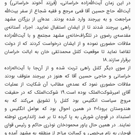
در این زمان آیت‌الله‌زاده خراسانی، (فرزند آخوند خراسانی) و
آیت‌الله حاج حسین آقا قمی مرجع و فقیه شجاع از سفر بیت‌الله
مراجعت و به بیرجند وارد شده بودند. عده‌ای از بزرگان مشهد
راهی بیرجند شدند تا از ایشان استقبال نمایید. اجزاء آستانه‌ی
مقدسه‌ی رضوی در تلگراف‌خانه‌ی مشهد مجتمع و با آیت‌الله‌زاده
ملاقات حضوری نموده و از ایشان درخواست کردند که از دولت
تقاضا نماید تا موقعیت کلنل محمدتقی خان به ایالت خراسان
برقرار سازند.18
از سوی دیگر کلنل راهی تربت شده و از آن‌جا با آیت‌اله‌زاده
خراسانی و حاجی حسین آقا که هنوز در بیرجند متوقف بودند
ملاقات حضوری نمود که عمده‌ی مطالب آن شکایت از عملیات
آقای امیرشوکت‌الملک بوده است.19 شوکت‌الملک که در حقیقت
مروج سیاست انگلیس بود کلنل را تشویق می‌کند که به
هندوستان برود!20 در همین احوال بود که عوامل انگلیس و
استبداد در قوچان شورش به پا کرده تا بر ضد ژاندارمری توطئه
نمایند. در همین حال یاور محمودخان نوذری حاکم و رئیس قوای
قوچان به نام مرخصی و کسالت مزاج از منطقه به مشهد آمده و