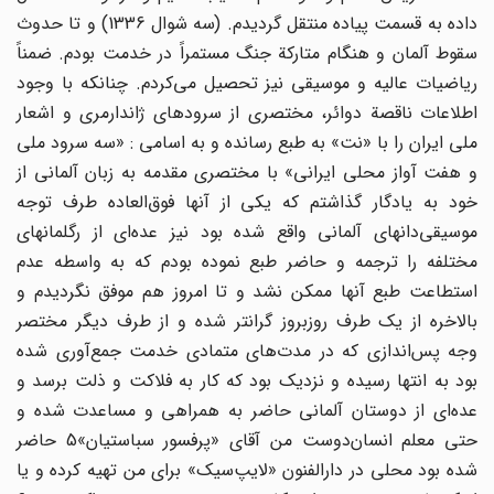
داده به قسمت پیاده منتقل گردیدم. (سه شوال 1336) و تا حدوث
سقوط آلمان و هنگام متارکة جنگ مستمراً در خدمت بودم. ضمناً
ریاضیات عالیه و موسیقی نیز تحصیل می‌کردم. چنانکه با وجود
اطلاعات ناقصة دوائر، مختصری از سرودهای ژاندارمری و اشعار
ملی ایران را با «نت» به طبع رسانده و به اسامی : «سه سرود ملی
و هفت آواز محلی ایرانی» با مختصری مقدمه به زبان آلمانی از
خود به یادگار گذاشتم که یکی از آنها فوق‌العاده طرف توجه
موسیقی‌دانهای آلمانی واقع شده بود نیز عده‌ای از رگلمانهای
مختلفه را ترجمه و حاضر طبع نموده بودم که به واسطه عدم
استطاعت طبع آنها ممکن نشد و تا امروز هم موفق نگردیدم و
بالاخره از یک طرف روزبروز گرانتر شده و از طرف دیگر مختصر
وجه پس‌اندازی که در مدت‌های متمادی خدمت جمع‌آوری شده
بود به انتها رسیده و نزدیک بود که کار به فلاکت و ذلت برسد و
عده‌ای از دوستان آلمانی حاضر به همراهی و مساعدت شده و
حتی معلم انسان‌دوست من آقای «پرفسور سباستیان»5 حاضر
شده بود محلی در دارالفنون «لایپ‌سیک» برای من تهیه کرده و یا