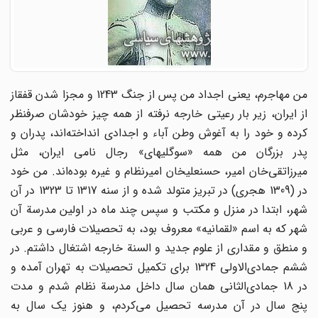
من مهاجرم، یعنی اجداد من پس از جنگ 1243 و مجزا شدن قفقاز
از ایران، زیر بار رعیتی خارجه نرفته از همه چیز خودشان صرفنظر
کرده و خود را به آغوش وطن آباء و اجدادی انداخته‌اند، پدران و
پدر بزرگان من همه «سوگلیهای» رجال نامی ایران، مثل
میرزاتقی‌خان امیر، حسنعلیخان امیرنظام و غیره بوده‌اند. من خود
در (1309 هجری) در تبریز متولد شده و از سنه 1317 تا 1323 در آن
شهر، ابتدا در منزل و مکتب و سپس چند ماه در اولین مدرسة آن
شهر که به اسم «لقمانیه» معروف بود، به تحصیلات فارسی و عربی
و منطق و مقداری از علوم جدید و السنة خارجه اشتغال داشتم. در
ششم جمادی‌الاولی 1324 برای تکمیل تحصیلات به تهران آمده و
در 18 جمادی‌الثانی همان سال داخل مدرسة نظام شدم و مدت
پنج سال در آن مدرسه تحصیل می‌کردم، و هنوز یک سال به