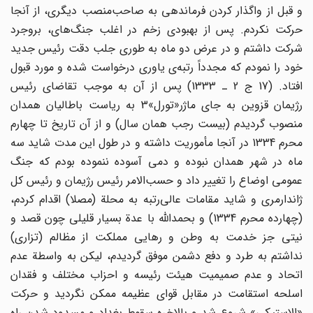
و قبل از واگذار کردن فرماندهی به صاحب‌منصب دیگری، از آنجا
حرکت نکردم. پس از بهبودی زخم در اغلب جنگ‌های، بروجرد
شرکت داشتم و در عرض دو ماه به طوری جلب دقت رئیس جدید
خود را نمودم که مجدداً‌ رتبه‌ی یاوری درخواست شده و مورد قبول
افتاد. (17 ج 2 ـ 1333) پس از آن به موجب تقاضای رئیس
رژیمان قزوین به جای ماژر«تورل»3 به ریاست باطالیان همدان
منصوب گردیدم (بیست رجب همان سال) و از آن تاریخ تا چهارم
محرم 1334 در آنجا مأموریت داشته و در طول این مدت شاید سه
ماه در شهر همدان نبوده و دمی آسوده ننموده بودم که جنگ
عمومی اوضاع را تغییر داد و حسب‌الامر رئیس رژیمان و رئیس کل
ژاندارمری و شاید مقامات عالی‌رتبه به محلة (مصلا) اقدام کردم،
(چهارده محرم 1334) و بحمدالله با عدة بسیار قلیلی چون قصد و
نیتی جز خدمت به وطن و رهایی مملکت از مظالم (تزاری)
نداشتم به طرد و دفع دشمن موفق گردیدم، لیکن به واسطة عدم
اتحاد و عدم صمیمیت هیئت رئیسه و احزاب مختلف و فقدان
اسلحه استقامت در مقابل قوای عظیمه ممکن نگردید و حرکت
«الاستیکی» شروع شد و بالاخره سقوط بغداد و مسدود شدن راه