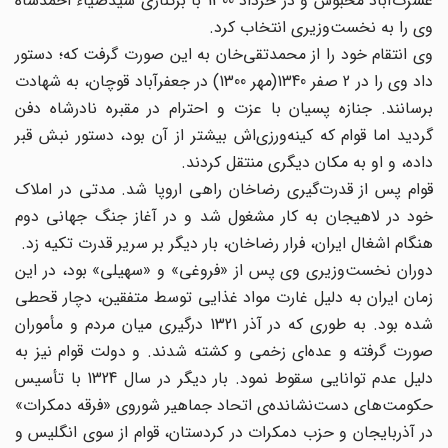
عشرت‌آباد محبوس و در خرداد 1300 با برکناری سیدضیاء احمدشاه
وی را به نخست‌وزیری انتخاب کرد.
وی انتقام خود را از محمدتقی‌خان به این صورت گرفت که؛ دستور
داد وی را در 2 صفر 1340(مهر 1300) در جعفرآباد قوچان، به شهادت
برسانند. جنازه پسیان با عزت و احترام در مقبره نادرشاه دفن
گردید اما قوام که کینه‌ورزی‌اش بیشتر از آن بود، دستور نبش قبر
داده، و او به مکان دیگری منتقل کردند.
قوام پس از قدرت‌گیری رضاخان راهی اروپا شد. مدتی در املاک
خود در لاهیجان به کار مشغول شد و در آغاز جنگ جهانی دوم
هنگام اشغال ایران، فرار رضاخان، بار دیگر بر سریر قدرت تکیه زد.
دوران نخست‌وزیری وی پس از «فروغی» و «سهیلی» بود، در این
زمان ایران به دلیل غارت مواد غذایی توسط متفقین، دچار قحطی
شده بود. به طوری که در آذر 1321 درگیری میان مردم و مأموران
صورت گرفته و عده‌ای زخمی و کشته شدند. و دولت قوام نیز به
دلیل عدم توانایی سقوط نمود. بار دیگر در سال 1324 با تأسیس
حکومت‌های دست‌نشانده‌ی اتحاد جماهیر شوروی «فرقه دمکرات»
در آذربایجان و حزب دمکرات در کردستان، قوام از سوی انگلیس و