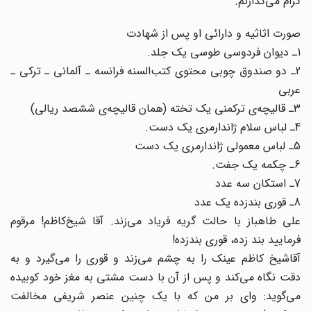
گرام می‌گذارنم.
صورت اثاثیه و دارائی او پس از شهادت
1ـ دیوان فردوسی طوسی یک جلد.
2ـ دو صندوق چوبی محتوی کتب‌السنه فرانسه ـ آلمانی ـ ترکی ـ
عربی
3ـ قالیچه‌ی ترکمنی یک تخته (همان قالیچه‌ی ششصد ریالی)
4ـ لباس سلام ژاندارمری یک دست.
5ـ لباس معمولی ژاندارمری یک دست
6ـ چکمه یک جفت.
7ـ استکان سه عدد
8ـ قوری بندزده یک عدد
علی طاهباز با حالت گریه فریاد می‌زند. آقا شیخ‌کاظم! مرقوم
فرمایید بند زده، قوری بندزده!
آقاشیخ کاظم عینک را به چشم می‌زند و قوری را می‌گیرد و به
دقت نگاه می‌کند و پس از آن با دست مشتی به مغز خود کوبیده
می‌گوید: وای بر من که با یک چنین عنصر شریفی مخالفت