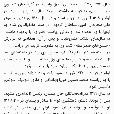
سال 1314 پیشکار محمدعلی میرزا ولیعهد در آذربایجان شد وی
سپس سفری به فرانسه داشت و چند سالی در پاریس بود. در
اواخر 1318 قمری به تهران آمده و در سال 1321 ق «دبیر حضو»ر
علی‌اصغرخان امین‌السلطان گردید. در سفر مظفر‌الدین شاه به
اروپا با وی همراه شد. و زمانی ریاست دفتر وی را برعهده داشت.
در سال‌های انقلاب مشروطیت و پس از آن، هنگامی که برادرش
«حسن‌خان صدراعظم» شد، وی به عضویت لژ بیداری درآمد.
در کابینه سپهدار اعظم تنکابنی، معاون وی بود. در کابینه‌های بعد
از استبداد صغیر، همواره متصدی وزارتخانه بوده و با عوض شدن
نخست‌وزیر، او فقط مکان وزارت خود را عوض می‌کرد.
قوام در فروردین 1297 ش به مشهد رفت و اداره ژاندارمری و نظمیه
را به ریاست محمدحسین میرزاجهانبانی و ماژور شولبرگ سوئدی
تأسیس نمود.
در سال 1299 میرزامحمدتقی خان پسیان، رئیس ژاندارمری مشهد،
پس از کودتا، دستور دستگیری قوام را صادر و پسیان در 13/1/1300
او را توقیف و روانه تهران نمود قوام برای مدتی در زندان