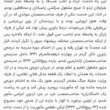
این راه خدمت کرده و اغلب شب‌ها را به واسطة عدم اعتماد
بقراولان اردو تا صبح مشغول سرکشی پاسبانان و محافظین بودم،
در اثناء این خدمت مکرر از طرف صاحب‌منصبان سوئدی که در آن
وقت هنوز اروپایی بوده و با زیردستان از روی بی‌غرضی و
بی‌طرفی رفتار می‌نمودند درجة یاوری پیش نهاد شد لیکن از طرف
ژنرال به واسطة عدم تناسب سن قبول نشد، تا اینکه بالاخره پس
از اینکه صاحب‌منصبان مختلف پیشنهاد مزبور را تکرار کردند، قرار
شد مجدداً به تهران رفته و پس از اختنام دورة مدرسه به درجه‌ی
یاوری نائل گردم در چهارده ذیقعده‌الحرام 1331 داخل مدرسه‌ی
صاحب‌منصبان ژاندارمری شدم، یازده ربیع‌الثانی 1332 در مدرسه‌ی
مزبور مشغول تعلیم و تعلم بودم، در جریان دوره‌ی مدرسه و در ازاء
خدمات راه همدان با اعطاء یک قطعه مدال طلای نظامی، از طرف
وزارت جلیلة جنگ مفتخر گردیدم. هنوز یک ماه به اختنام دوره‌ی
مدرسه مانده بود که مأموریت بروجرد پیش آمد و من به ریاست
یک «اسکادران» صاحب‌منصب جزء در جزء اردوی اعزامی مأمور
شدم، در اولین برخورد با الوار با یازده تن از عده‌ی خود مجروح
شده (23 ربیع‌الثانی 1332) لیکن نقطه‌ی مأموریت را از دست نداده