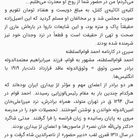
می‌کردم! من در حضور شما از روح او معذرت می‌طلبم...
کلیه‌ی اثاثیه‌ی کلنل، به مبلغ دویست و هفتاد تومان تقویم و
صورت مجلس شد و بر مخالفان او مسلم گردید که این اصیل‌زاده
حقیقتاً پاک و منزه بود، و این شایعات ناروا در باره‌اش عاری از
صحت و تهی از حقیقت است و قطعاً در نزد وجدان خود نیز
شرمنده شده بودند.
سیری در کارنامه احمد قوام‌السلطنه
احمد قوام‌السلطنه، مشهور به قوام، فرزند میرابراهیم معتمد‌الدوله
برادر حسن وثوق = وثوق‌الدوله عاقد قرارداد ذلت‌بار 1919 با
انگلیس‌ها.
هر دو برادر از اعضای مهم و مؤثر لژ بیداری ایران بوده‌اند که
هرکدام چندین بار به مقام رئیس‌الوزرایی رسیدند. احمد قوام در
سال 1294 ق در تهران متولد، همراه برادرش، نزد میرزاعلی‌خان
امین‌الدوله خواندن و نوشتن آموختند. تحصیلات خود را در مدرسه
مروی به پایان رسانیده و زبان فرانسه را فرا گرفتند. مدتی شاگرد
«دکتر ولی‌الله خان نصر» از ماسون‌ها و اعضای لژ بیداری بودند.
در سال 1311 قمری لقب «دبیر حضور» از ناصرالدین شاه گرفت و در