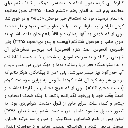
کناره‌گیری کرده بدون اینکه در نقطه‌یی درنگ و توقف کنم برای
معالجه ورم کبد به آلمان رفتم «ششم شعبان 1335» هنوز معالجه
به اتمام نرسیده بود که استماع خبر موحش «دیاله» و در خون شنا
کردن افراد رشید باوفایم دنیا را در جلو چشمم تیره و تار ساخته
برای اینکه خودی به آنها رسانیده و اقلاً باهم جان داده باشیم، به
سوی حلب و موصول شتافتم (بیست و پنج ذی‌الحجه 1335) ولی
افسوس افسوس! صد هزار افسوس! آب بی‌رحم نعش‌های آن
شهدای بی‌گناه را به سرعت امواج وحشت‌آور خود همه‌جا غلطانده
و به استراحتگاه قعر دریا رسانده بود! و دیگر برای من حتی دیدن
آب خون‌آلود نیز میسر نمی‌شد. بلی «من از بیگانگان هرگز ننالم که
بر من هر چه کرد آن آشنا کرد«! مأیوس به برلین مراجعت کردم
(بیست محرم 1336) برای اینکه هیچ دخالتی در کارها نداشته و
ضمناً وقت خود را بی‌خود نگذرانده باشم، با اینکه ضعف اعصاب و
چشم و کلیه، علت مزاج مانع از قبول خدمت هوانوردی بود، به
تصور حصول مقصود داخل این خدمت شدم (ده شعبان 1336)
لیکن پس از ختم شناسایی میکانیکی و سی و سه مرتبه طیران،
سخت مریض شدم و نتوانستم تعقیب نمایم و درخواست انتقال