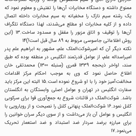
ممنوع داشته و دستگاه مخابرات آن‌ها را تفتیش و معلوم نمود که
یک رشته سیم نازک را مخفیانه به سیم مخابرات داخله اتصال
داده و از کلیه مخابرات او مطلع می‌شدند، لهذا دستگاه تلگراف
آن‌ها را توقیف و اتاق مزبور را مقفل و مسدود ساخت.13 (این
روش اطلاعاتی جاسوسی مربوط به 89 سال قبل است!)14
نکته دیگر آن که امیرشوکت‌الملک علم، مشهور به ابراهیم علم پدر
امیر‌اسداله علم، از عوامل قدرتمند انگلیس در منطقه بوده که طبق
سند، اواخر ذیحجه 1339 قمری (سنبله 1300) محمدتقی خان
اطلاع حاصل نمود که وی به موجب احکام مرکز اقدامات
مخالفت‌آمیز خود را با او شروع نموده است.15 البته این مرکز باید
سفارت انگلیس در تهران و عوامل اصلی وابستگان به انگلستان
باشد. شوکت‌الملک در قائنات شروع به جمع‌آوری قوا برای سرکوبی
کلنل ‌نمود.16 شوکت‌الملک پنهانی کلنل را نصیحت و از رویارویی با
انگلیس و عوامل آن باز می‌داشت و از سوی دیگر سران خوانین را
برای مبارزه برضد سردار ضد استبداد و ضد استعمار تحریک
می‌نمود.17