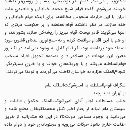
امکان‌پذیر می‌شد. گفتم اگر توضیحی بیشتر و روشن‌تر بدهید
خرسند می‌شوم. گفت قیام شیخ محمد خیابانی و قاطبه‌ی ملت
ایران با این قرارداد منحوس مخالفند، برای اینکه قیام خیابانی را
خفه سازند، در نظر داشتند قوام‌السلطنه را بر حکومت مرکزی که
اینها می‌گویند قادر نیست قیام تبریز را ریشه‌کن سازد، بشورانند، و
او هم با این اقدام موافقت کرده و به جمع‌آوری عده‌‌ای قشون مورد
اعتماد خود پرداخته بود، اگر قیام کلنل به وجود نمی‌آمد در یک روز
معین این مهمات در «سلامی» و «سده» تحویل افراد منتخب
قوام‌السلطنه می‌شد و با چریک‌های خواف و یا خزری بسرکردگی
شجاع‌الملک هزاره به خراسان تاخت می‌آوردند و کودتا می‌کردند.
تلگراف قوام‌السلطنه به امیرشوکت‌الملک علم
از تهران به بیرجند
جناب مستطاب اجل آقای امیرشوکت‌الملک حکمران قائنات و
سیستان دام اقباله از رفتار اخیر کلنل محمدتقیخان مطلع شده و
می‌دانید با وجود مساعی دولت25 در این که مشارالیه از طریق
اطاعت خارج نشود حرکات بی‌رویه و مجنونانه‌ی خود را دوام داده