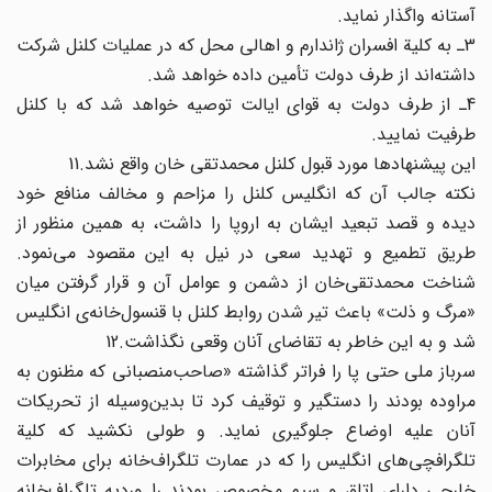
آستانه واگذار نماید.
3ـ به کلیة افسران ژاندارم و اهالی محل که در عملیات کلنل شرکت
داشته‌اند از طرف دولت تأمین داده خواهد شد.
4ـ از طرف دولت به قوای ایالت توصیه خواهد شد که با کلنل
طرفیت نمایید.
این پیشنهادها مورد قبول کلنل محمدتقی خان واقع نشد.11
نکته جالب آن که انگلیس کلنل را مزاحم و مخالف منافع خود
دیده و قصد تبعید ایشان به اروپا را داشت، به همین منظور از
طریق تطمیع و تهدید سعی در نیل به این مقصود می‌نمود.
شناخت محمدتقی‌خان از دشمن و عوامل آن و قرار گرفتن میان
«مرگ و ذلت» باعث تیر شدن روابط کلنل با قنسول‌خانه‌ی انگلیس
شد و به این خاطر به تقاضای آنان وقعی نگذاشت.12
سرباز ملی حتی پا را فراتر گذاشته «صاحب‌منصبانی که مظنون به
مراوده بودند را دستگیر و توقیف کرد تا بدین‌وسیله از تحریکات
آنان علیه اوضاع جلوگیری نماید. و طولی نکشید که کلیة
تلگرافچی‌های انگلیس را که در عمارت تلگراف‌خانه برای مخابرات
خارجی دارای اتاق و سیم مخصوص بودند را وردیه تلگراف‌خانه