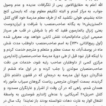
الله اعلم به حقایق‌الامور. پس از تلگرافات عدیده و عدم وصول
جواب، به مرکز آمدم و البته تکلیفم معلوم بود، که بایستی کنج
خانه بنشینم، طولی نکشید که از طرف معلم مدرسة خود آقای کلنل
«کسترزیش»1 به یگانه صاحب‌منصب با شرافت و ایران‌دوست
یعنی ژنرال یالمارسون فقید که نام با شرفش در قلب هر سرباز
صمیمی ایران مادام‌الحیات نقش ثابتی خواهد بود، معرفی شده
(اول ربیع‌الثانی 1230) به اسم صاحب‌منصب داوطلب مدت شش
ماه در یوسف‌آباد، به سمت معلم و متعلم و مترجم خدمت کردم و
با اینکه قرار نبود قبل از طی دورة مدرسة صاحب‌منصبان ژاندارمری
مرکزی کسی از داوطلبان صاحب رتبه شود، خدمات من دقت
صاحب‌منصبان سوئدی را جلب کرده و در اول ماه ششم از
شاگردان دورة اول مدرسه به درجه‌ای که در قشون داشتم نائل
گردیده، بسمت آجودان مترجمی ریاست گروهان سیراب مأمور راه
همدان شدم، راهی که در آن وقت از اشرار و غارتگران مسدود و
کلنل «مریل»2 آمریکایی با عده‌ای ژاندارم شوستری به واسطة
اشغال الوار به غارت دهات نتوانسته بودند باز نمایند! یک سال در