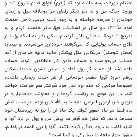
اختتام دورة مدرسه مانده بود که (رفرم) افواج قدیم شروع شد و
وزارت جنگ من و نه نفر دیگر رفقای مرا برخلاف میل و رضای
خودمان از مدرسه خواسته و به رتبة نایب دومی داخل خدمت
نمود «1329» دو سال در تشکیلات فوق‌الذکر خدمت کردم و به
تدریج تا درجة سلطانی نائل گردیدم، لیکن نظر به اینکه رؤسا از
دادن حساب پولهایی که می‌گرفتند خودداری می‌نمودند و بیچاره
(مستر شوستر) امریکایی مثل پیشکار حالیة مالیة خراسان از آدم
حساب می‌خواست و حساب دادن کار عاقلانه‌یی نبود، حساب
داده نشد او هم دیگر پول نداد و اساس قشون جدید‌التشکیل
برهم خورد گویا مقصر خودمانی از هر حیث رجحان داشت،
خصوصاً موقعی که حتم بود عذر خود شوشتر هم خواسته خواهد
شد، در این موقع به ریاست گروهان و معاونت «باطالیان» در
قزوین جزء اردوی اعزامی علیه حبیب‌الله خان بودم. در مدت شش
ماه فقط دو ماه حقوق گرفته یک ماه آن را نیز به زیردستان خود
مساعد دادم، که هنوز هم قبض‌ها پیش من و پول در نزد آنها و
شاید اغلب به درود زندگی کرده باشند. آنها را بری الذمه می‌نمایم،
حقوق چهار ماهة ما پیش کی و کجا است؟