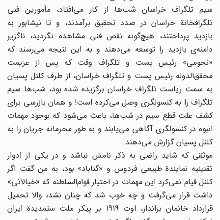
سیم تلگراف خراسان شب‌ها از کار می‌افتاد، مأمورین فنی
تلگرافخانة خراسان در صدد تحقیق برآمدند، و تا نیشابور به
بازدید پرداختند، هیچ‌گونه نقص فنی مشاهده نگردید، ناگزیر
دامنه‌ی بازدید را توسعه می‌دهند و به این نتیجه می‌رسند که
«نجومی» رئیس پست و تلگراف وقت که پس از عزیمت
محقق‌الدوله رئیس پست و تلگراف خراسان، از طرف کلنل پسیان
به سمت ریاست تلگراف خراسان برگزیده شده بود، شب‌ها سیم
تلگراف را به کنسولگری وصل می‌کرده است! و همان بازرسی برای
کشف علت قطع سیم در شب‌ها، باعث می‌شود که بوجود مهمات
انبوه در کنسولگری آگاهی می‌یابند و به طور محرمانه جریان را به
کلنل پسیان گزارش می‌دهند.
موثقی که شاید راضی به ذکر نامش نباشد و در یکی از ادوار
تقنینیه نمایندة طبیعی فردوس و «گناباد» بود، به من گفت اگر
کلنل قیام نمی‌کرد این مهمات در اختیار قوام‌السلطنه که «خیالاتی»
داشت قرار می‌گرفت و چه خوب شد که چنان نشد، والا تحمیل
قرارداد خانمان برانداز، اوت 1919 بر پیکر ملت ستمدیدة ایران