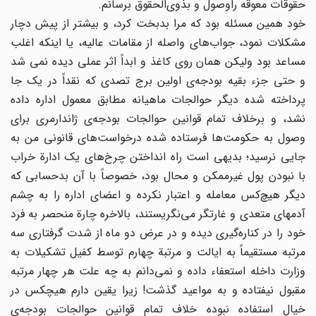
حقوقات معوقه راوصول و بذوی‌الحقوق برسانم.
خود همین مسئله بود که مرا بدبخت کرد، و بیشتر از پیش دچار
مشکلات نمود، جواب‌های واصله از مقامات عالیه، یا اینکه اغلب
مساعد بود ولیکن همان روی کاغذ و ابداً‌ اثر عملی دیده نمی شد
و حتی جزء بقیه بودجه‌ی اولین برج تصدی که نقداً در یک جا
پرداخته شده دیگر حوالجات ماهیانه مطابق معمول اداره داده
نشد، و برخلاف تمام قوانین حوالجات بودجه‌ی ژاندارمری برای
وصول به حکومت‌ها فرستاده شده در‌خواست‌های قانونی من به
جایی نرسید؛ بدیهی است راه انداختن چرخ‌های یک ادارة خراب
با نبودن پول غیرممکن و محال بود، خصوصاً با آن بدحسابی که
دیگر هیچ‌کس معامله و اعتبار نکرده و اعضای اداره را به چشم
آدمهای متعدی و غارتگر می‌نگریستند، بالاخره چارة منحصر به فرد
خود را در کناره‌گیری دیده و در عرض دو ماه از شدت گرفتاری سه
مرتبه مستقیماً به ایالت و مرتبة چهارم توسط کفیل تشکیلات به
وزارت داخله استعفاء داده و نمی‌دانم به چه علت هر چهار مرتبه
مقبول نیفتاده و به مواعید گذشت! زیرا یقین دارم هیچکس در
خیال استفاده نبوده خلاف تمام قوانین حوالجات بودجه‌ی