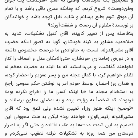
و همچنین یک سرگذشت واقعی به اسم: «سرگذشت یک جوان
وطن‌دوست» شروع کردم، که چنانکه عمری باقی باشد و با تمام
آن موفق شوم بطبع برسانم و شاید قابل توجه باشد و خوانندگان
بر نویسندة مظلوم آن رحمت و شفقت‌آورند9
بلافاصله پس از تغییر کابینه، آقای کفیل تشکیلات، شاید به
صلاحدید مشاور بد کینة خودشان، گویا به تصور اینکه حضرت
آقای مشیرالدوله، نسبت به خانواده‌ی ما مرحمت مخصوص داشته
و در دوره‌ی زمامداری خودشان، حتی‌الامکان عدل و انصاف را کنار
نخواهند گذاشت، و می‌دانستند که ما البته به حضرت معظم له
تظلم خواهیم کرد، با کمال عجله من و پسر عمویم را احضار کرده،
و همان روز احضار، توسط خودم امر به نوشتن حکم عمومی راجع
به استخدام مجدد ما «با اینکه کسی ما را اخراج نکرده بود»
فرمودند که شخصاً به وزارت برده و به امضای معاون برسانند و
«توضیح اینکه هنوز وزراء تعیین نشده ولی قطع بود که آقای
مشیرالدوله رئیس‌الوزراء خواهند بود» لیکن به علت مجهولی این
تصمیم به این شدت مدت‌ها به عقب افتاده و حتی اگر به اصرار
دوستان من همه روزه به تشکیلات نرفته تعقیب نمی‌کردم و