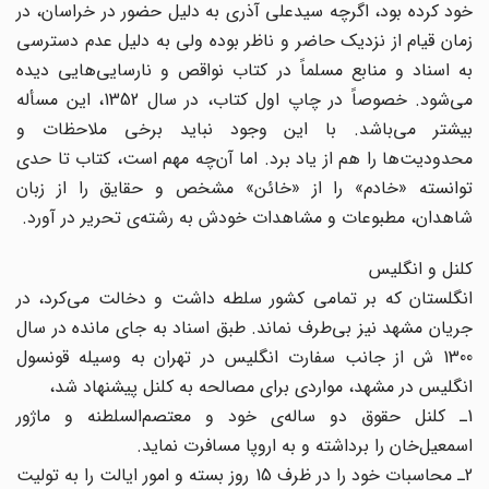
خود کرده بود، اگرچه سیدعلی آذری به دلیل حضور در خراسان، در
زمان قیام از نزدیک حاضر و ناظر بوده ولی به دلیل عدم دسترسی
به اسناد و منابع مسلماً در کتاب نواقص و نارسایی‌هایی دیده
می‌شود. خصوصاً در چاپ اول کتاب، در سال 1352، این مسأله
بیشتر می‌باشد. با این وجود نباید برخی ملاحظات و
محدودیت‌ها را هم از یاد برد. اما آن‌چه مهم است، کتاب تا حدی
توانسته «خادم» را از «خائن» مشخص و حقایق را از زبان
شاهدان، مطبوعات و مشاهدات خودش به رشته‌ی تحریر در آورد.
کلنل و انگلیس
انگلستان که بر تمامی کشور سلطه داشت و دخالت می‌کرد، در
جریان مشهد نیز بی‌طرف نماند. طبق اسناد به جای مانده در سال
1300 ش از جانب سفارت انگلیس در تهران به وسیله قونسول
انگلیس در مشهد، مواردی برای مصالحه به کلنل پیشنهاد شد،
1ـ کلنل حقوق دو ساله‌ی خود و معتصم‌السلطنه و ماژور
اسمعیل‌خان را برداشته و به اروپا مسافرت نماید.
2ـ محاسبات خود را در ظرف 15 روز بسته و امور ایالت را به تولیت