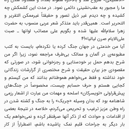
ما را مجبور به عقب‌نشینی دائمی نمود. در مدت این کشمکش چه
کشیده و چه دیدم غیر ذیل تصور و حقیقتاً غیرممکن التقریر و
التحریر است. همین‌قدر باید متذکر شعر عربی منسوب به حضرت
زهرا سلام‌الله علیها شده و بگویم علی مصائب لوانها ـ صبت
علی‌الایام صرن لیالیا»!4
آیا من خدمتی در جهان جنگ کرده یا نکرده‌ام، بایست به کتب
مطبوعه‌ی در آلمان و ممالک بی‌طرف مراجعه نمود، زیرا اگر من
شرح بدهم حمل بر خودستایی و رجزخوانی شود، در صورتی که
مقصودی جز بیان حقیقت و شرح مختصری از گزارشات زندگانی
خود نداشته و فقط می‌خواهم هموطنانم بدانند که من کیستم و
کجایی هستم و حرف حسابم چیست، مخصوصاً در جنگ‌های
پیش‌قراولی «تویسرکان» اسلحه و مهمات من عبارت از اشعار رزمی
شاهنامه بود که بدان وسیله «چریک» را به جنگ و کشته شدن در
راه وطن عزیز ترغیب و تحریص می‌کردم، خلاصه در نتیجة بعضی
از اقدامات و حوادث که از ذکر آنها صرفنظر کرده و نمی‌خواهم یک
بار دیگر به جراحات قلبم نمک پاشیده باشم، اضطراراً از کار