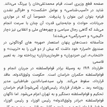
صفحه قطع وزیری است، قیام محمدتقی‌خان را بیرنگ می‌داند.
شاید در «آسیب‌شناسی» و عوامل «شکست» و «فراگیر نشدن
قیام» بتوان این عنوان را پذیرفت. خصوصاً آن که در مواردی
جریانات، حوادث و جابه‌جایی قدرت آن چنان با سرعت انجام
می‌شد که گاهی رجال سیاسی و چهره‌های ملی و انقلابی نیز دچار
«گیجی» و «سردرگمی» می‌شدند!
متأسفانه دست‌های پنهان استعمار «مهره» های گونا‌گونی در
صندوق «اسرار» خود داشت که بیش از دو قرن را به «تربیت» و
«انتخاب»، این «مزدوران» و «فرمان‌برداران» پرداخته بود. به تعبیر
قاسمی:
«قرارداد 1919 به وسیلة برادر قوام‌السلطنه در جریان انجام و
قوام‌السلطنه حکمران خراسان است. حکومت وثوق‌الدوله، عاقد
قرارداد، سقوط می‌کند. ولی سیدضیاءالدین طباطبایی مدیر
روزنامه رعد ـ طرفدار قرارداد رئیس‌الوزراء [می‌شود] قیام خراسان
تحکیم و قوام‌السلطنه دستگیر و به تهران اعزام می‌شود. اما ناگهان
قوام‌السلطنه «برادر وثوق‌الدوله» رئیس الوزراء و رئیس الوزراء
طرفدار قرار‌داد تبعید می شود و کلنل به قتل می‌رسد و به کلی