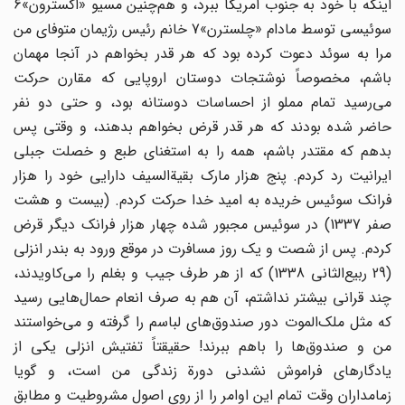
اینکه با خود به جنوب امریکا ببرد، و هم‌چنین مسیو «اکسترون»6
سوئیسی توسط مادام «چلسترن»7 خانم رئیس رژیمان متوفای من
مرا به سوئد دعوت کرده بود که هر قدر بخواهم در آنجا مهمان
باشم، مخصوصاً نوشتجات دوستان اروپایی که مقارن حرکت
می‌رسید تمام مملو از احساسات دوستانه بود، و حتی دو نفر
حاضر شده بودند که هر قدر قرض بخواهم بدهند، و وقتی پس
بدهم که مقتدر باشم، همه را به استغنای طبع و خصلت جبلی
ایرانیت رد کردم. پنج هزار مارک بقیة‌السیف دارایی خود را هزار
فرانک سوئیس خریده به امید خدا حرکت کردم. (بیست و هشت
صفر 1337) در سوئیس مجبور شده چهار هزار فرانک دیگر قرض
کردم. پس از شصت و یک روز مسافرت در موقع ورود به بندر انزلی
(29 ربیع‌‌الثانی 1338) که از هر طرف جیب و بغلم را می‌کاویدند،
چند قرانی بیشتر نداشتم، آن هم به صرف انعام حمال‌هایی رسید
که مثل ملک‌الموت دور صندوق‌های لباسم را گرفته و می‌خواستند
من و صندوق‌ها را باهم ببرند! حقیقتاً تفتیش انزلی یکی از
یادگارهای فراموش نشدنی دورة زندگی من است، و گویا
زمامداران وقت تمام این اوامر را از روی اصول مشروطیت و مطابق