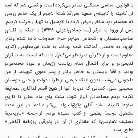
با قوانین اساسی مملکتی صادر می‌کرده است و کسی هم که اسم
آن کابینه را کابینه‌ی سفید نمی‌گذاشت! لاجرم از یک خانم روسی
که همسفر بود مبلغی قرض کرده با اتومبیل به تهران حرکت کردیم.
پس از ورود به مرکز (سه جمادی‌الاولی 1338) با اینکه به کلیه‌ی
صاحب‌منصبان و اشخاص مهاجر خرج معاودت داده شده ولدی
الورود به خدمتی گماشته شده بودند، به علت غیرمعلومی (شاید
معلوم است و از ذکرش صرفنظر می‌کنم). با اینکه نسبت به دیگران
قدیمی‌تر و برای اشغال مقام ریاست رژیمان و غیره مستحق‌تر
بودم، و اقلاً بایستی به خاطر برادر و پسر عموی شهیدم، از من
دلجویی می‌شد، بدون اینکه ذره‌یی از طرف دولت و حتی دوستان
صمیمی ملی، کسانی که دربارة آنها از هیچ قسم فداکاری مضایقه
نکرده بودم مساعدتی ابراز شود، مدت پنج ماه یعنی تا تاریخ
سقوط کابینة سفید آقای وثوق‌الدوله بی‌کار ماندم! در این مدت
مشغول ترجمة بعضی از کتب مفیده بودم، از جمله «تاریخچة
تصنیف لامارتین» که مقداری از آن در پاورقی روزنامة آگاهی8
بطبع رسید.