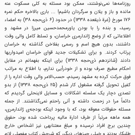
روزنامه‌ها نمی‌نوشتند، ممکن بود مسئله به کلی مسکوت عنه
مانده و باز و یلان و سرگردان باشیم! ... باری بالاخره حکم نمره
176 مورخ (غرة ذیقعده 1338) در حدود (6 ذی‌حجه 38) به امضاء
رسید، و بنده را با بودن یاور‌محمدحسین میرزا در مشهد و
اطلاعاتی که از وضع ژاندارمری خراسان، و تسلط کامل والی وقت
داشتند، بدون هیچ اسم و رسمی بفلاخن گذاشته به خراسان
پرتاب کردند. و برای تشکیلات جدید قوای خراسان امیدواریها
دادند (شانزدهم ذی‌حجه 1338) برای اینکه بفهمانم در مقابل
احکام مطیع صرف بوده و از خود‌رأیی ندارم، با اطلاع به مراتب
فوق حرکت کرده به مشهد رسیدم، حسب‌الامر والی وقت اداره را از
کفیل تحویل گرفته مشغول کار شدم (25 ذی‌حجه 1338) از بدو
تصدی دچار یک سلسله اشکالات و مسایل لاینحلی گردیدم که
دائماً مرا در زحمت داشته و آنی راحتم نمی‌گذاشتند. از جمله
مسئله حقوقات معوقه بود، که با وجود اینکه بودجه‌ی ژاندارمری،
همه ماهه مرتباً از طرف ادارة مالیه پرداخت شده بود، حقوق
چندین برج افراد نرسیده و مبلغ معتنابهی نیز اشخاص خارج
طلبکار بودند و خیلی چیزهای دیگر، که شرحش کتاب مفصلی لازم