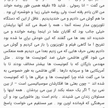
می گفت – انا رسولی . شاید 25 دقیقه همین طور روضه خواند
من الان یادم رفته است ولی روضه خیلی زیبا و خوشمزه ای بود .
ما هم گوش می دادیم و می خندیدیدیم . غافل از این که دستگاه
تلویزیون مدار بسته آنجا ، همه را ضبط می کند آنها برایشان
خیلی جالب بود که آقایان علما در اینجا روضه خوانده و می
خندیده اند بعد ها می گفتند که این خودش برای ما شده بود
تفریح ! ما گاهی فیلم و تلویزیون را باز می کردیم و گوش می
دادیم یعنی حرف هایی که می زدیم بعدا می دیدیم همه منعکس
می شود آقای هاشمی خیلی ضد کمونیست ها بودند . مثل
مهندس بازرگان که با کمونیست ها بیشتر مخالف بودند تا با
آمریکایی ها و سرمایه دارها . آقای هاشمی به طور خصوصی به
ما می گفت شاه چرا کمونیست ها و عراقی ها را که کمونیست
شده اند – چون بعثی ها افکارشان سوسیالیسبی است – از بین
نمی برد ؟ اگر یک حمله بکند از بین می بردشان . همه اینها را
مسئولان زندان می شنیدند . یادم است روز عاشورایی بود و آن
سرهنگی که فرمانده اوین بود . عیر مستقیم می خواست پاسخ