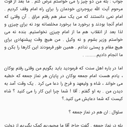
جواب : بله من دو چیز را می خواستم عرض کنم . ما بعد از فوت
مرحوم آیت الله بروجردی خودمان را برای راه امام وقف کردیم .
امام نمی دانستند که من یک سفر هم رفتم عراق . آن وقتی که
امام آنجا بودند و برخورد ما برخورد مخلصانه بود نه برای چیزی و
لذا بعد از انقلاب هم ما از امام چیزی نخواستیم. بنده نه می
خواستم وزیر بشوم و نه وکیل . من هیچ وقت پیشنهادی برای
هیچ مقام و پستی ندادم . همین طور فرمودند این کارها را بکن و
ما انجام دادیم
. ........
اما در باره اهل سنت که فرمودید باید بگویم من وقتی رفتم بوکان
، یادم هست امام جمعه بوکان در پایان هر نماز جمعه که خطبه
می خواند ، شاه و ولیعهد و فرح را دعا می کرد . یک وقت آمد به
دیدن من . به او گفتم : آقا ! شما چرا این کار را می کنید ؟ شاه
کیست که شما دعایش می کنید.؟
سئوال : ان هم در نماز جمعه ؟
بله در نماز جمعه . گفت حاج آقا ما مجبوریم کمک بگیریم از دولت