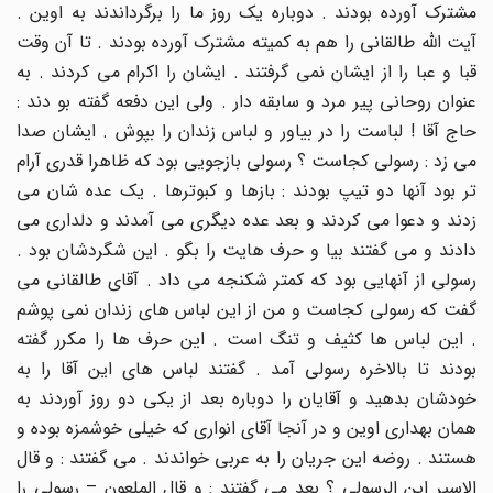
مشترک آورده بودند . دوباره یک روز ما را برگرداندند به اوین .
آیت الله طالقانی را هم به کمیته مشترک آورده بودند . تا آن وقت
قبا و عبا را از ایشان نمی گرفتند . ایشان را اکرام می کردند . به
عنوان روحانی پیر مرد و سابقه دار . ولی این دفعه گفته بو دند :
حاج آقا ! لباست را در بیاور و لباس زندان را بپوش . ایشان صدا
می زد : رسولی کجاست ؟ رسولی بازجویی بود که ظاهرا قدری آرام
تر بود آنها دو تیپ بودند : بازها و کبوترها . یک عده شان می
زدند و دعوا می کردند و بعد عده دیگری می آمدند و دلداری می
دادند و می گفتند بیا و حرف هایت را بگو . این شگردشان بود .
رسولی از آنهایی بود که کمتر شکنجه می داد . آقای طالقانی می
گفت که رسولی کجاست و من از این لباس های زندان نمی پوشم
. این لباس ها کثیف و تنگ است . این حرف ها را مکرر گفته
بودند تا بالاخره رسولی آمد . گفتند لباس های این آقا را به
خودشان بدهید و آقایان را دوباره بعد از یکی دو روز آوردند به
همان بهداری اوین و در آنجا آقای انواری که خیلی خوشمزه بوده و
هستند . روضه این جریان را به عربی خواندند . می گفتند : و قال
الاسیر این الرسولی ؟ بعد می گفتند : و قال الملعون – رسولی را