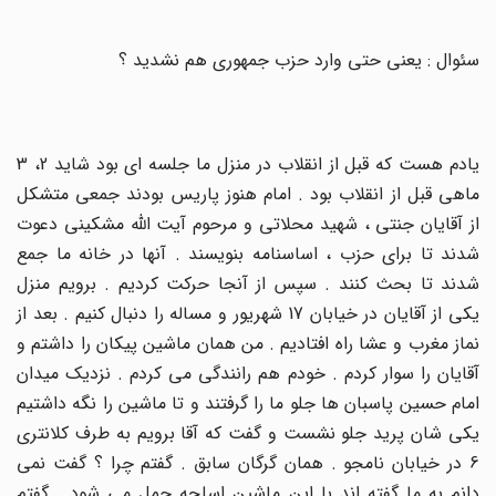
سئوال : یعنی حتی وارد حزب جمهوری هم نشدید ؟
یادم هست که قبل از انقلاب در منزل ما جلسه ای بود شاید 2، 3
ماهی قبل از انقلاب بود . امام هنوز پاریس بودند جمعی متشکل
از آقایان جنتی ، شهید محلاتی و مرحوم آیت الله مشکینی دعوت
شدند تا برای حزب ، اساسنامه بنویسند . آنها در خانه ما جمع
شدند تا بحث کنند . سپس از آنجا حرکت کردیم . برویم منزل
یکی از آقایان در خیابان 17 شهریور و مساله را دنبال کنیم . بعد از
نماز مغرب و عشا راه افتادیم . من همان ماشین پیکان را داشتم و
آقایان را سوار کردم . خودم هم رانندگی می کردم . نزدیک میدان
امام حسین پاسبان ها جلو ما را گرفتند و تا ماشین را نگه داشتیم
یکی شان پرید جلو نشست و گفت که آقا برویم به طرف کلانتری
6 در خیابان نامجو . همان گرگان سابق . گفتم چرا ؟ گفت نمی
دانم به ما گفته اند با این ماشین اسلحه حمل می شود . گفتم