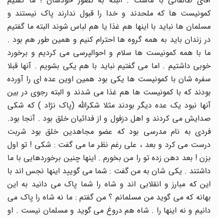
آقای طالقانی با ماست . البته به تصور خودشان ! ما گفتیم
کمونیست ها که ملحدند و خدا را قبول ندارند پاک نیستند و
مسلمان ها نباید با اینها هم غذا یا هم لباس شوند البته ما گفتیم
در زندان باید به همه گروه ها احترام کنیم و همین طور هم بود .
ما با همه کمونیست ها سلام و احوالپرسی می کردیم و برخورد
خوبی داشتیم . اما می گفتیم نباید با هم یکی بشویم . آنها قبلا
سفره شان با کمونیست ها یکی بود همین اوین عده ای را آورده
بودند که با کمونیست ها هم غذا می شدند و البته رجوی در بین
آنها نبود یک عده دیگر بودند مثلا شکرالله (پاک نژاد ) که شکی
صدایش می کردند و اهل دزفول و از فدائیان خلق بود . آنجا بود.
فردی به نام مدرسی بود که عضو مجاهدین خلق بود شربت
درست می کرد و بعد ، علی رغم نظر ما می گفت : شکی ! تو اول
بزن ! بعد دهن زده تو را من بخورم . اینها چنین برخوردهایی با ما
داشتند . یکی شان به من گفت : شما می گویید اینها نجس اند با
این که مبارز و انقلابی اند و شاه را شما پاک می دانید به این
بهانه که می گوید من مسلمانم ؟ من گفتم : ما نه شاه را پاک می
دانیم و نه اینها را . شاه هم دروغ می گوید و مسلمان نیست . او