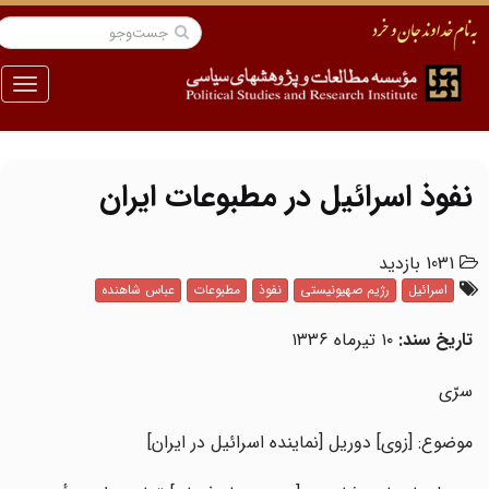
منو
نفوذ اسرائیل در مطبوعات ایران
1031 بازدید
اسرائیل
رژیم صهیونیستی
نفوذ
مطبوعات
عباس شاهنده
تاریخ سند:
۱۰ تیرماه ۱۳۳۶
سرّی
موضوع: [زوی] دوریل [نماینده اسرائیل در ایران]