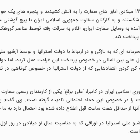
افراد ضد انقلاب با حمله به سفارت ایران در کانبرا در سال 1992 میلادی اتاق های سفارت را به آتش کشیدند و پنجره های
تند و به کارکنان سفارت جمهوری اسلامی ایران با پیچ گوشتی حم
 به دلیل خسارت وارد آمده به وسایل سفارت ایران، اقلام به سرقت رفته توسط عناصر گر
 پرداخت کند.
رمانه ای که به تازگی و در ارتباط با دولت استرالیا و توسط آرشیو مل
کل های بین المللی در خصوص پرداخت این غرامت عمل کرده، اما دولت
ن کردن انتقادهایی که از دولت استرالیا در خصوص کوتاهی در تا
ی اسلامی ایران در کانبرا، 'علی برقع' یکی از کارمندان رسمی سفارت 
ارت را در خصوص این حمله احتمالی نادیده گرفته است. وی گفت: پ
 آنها از حداقل هفت ساعت قبل اطلاع داده شده بود احتمال دارد به ما 
شت: اکنون پس از گذشت تقریبا 25 سال، آرشیو ملی استرالیا در اوراقی که به مناسبت سال نو میلادی در رو