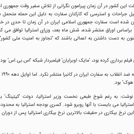
دولت این کشور در آن زمان پیرامون نگرانی از تلاش سفیر وقت جمهوری ا
 میلیون و 700 هزار دلاری به دلیل جراحات و استرسی که کارکنان سفارت به دلیل این حمله متح
ن شده است سفارت جمهوری اسلامی ایران در آن زمان تا حدی در خ
اساس اوراق منتشر شده، شش ماه بعد، وزرای استرالیا توافق می کنن
ظنون به دست داشتن به اعمالی باشند که 'تجاوز به امنیت ملی کشور'
لم برداری کرده بود، 'مایک اوبرایان' فیلمبردار شبکه 'اس.بی.اس' بود.
'اس.بی.ا
هوک' بود.
نوشت: به رغم شوخ طبعی نخست وزیر استرالیا، دولت 'کیتینگ' با
ترالیا می بایست با آنها روبرو شود. کسری بودجه استرالیا به محدوده ا
ری به بیش از 11 درصد رسیده بود. این نرخ بیکاری در حقیقت بالاترین نرخ بیکاری استرالیا پس از د