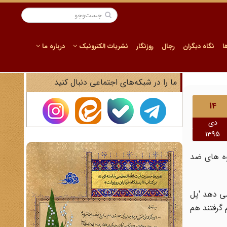
ا
نگاه دیگران
رجال
روزنگار
نشریات الکترونیک
درباره ما
ما را در شبکه‌های اجتماعی دنبال کنید
14
دی
1395
وه های ضد
می دهد 'پل
ارت کشورمان در کانبرا در سال 1992 میلادی تصمیم گرفتند هم