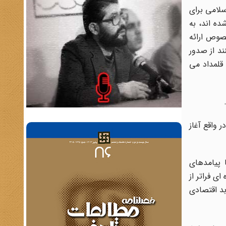
سلامی برای
مل شده اند، به
صوص ارائه
د از صدور
 قلمداد می
س' اطلاعات بیشتری در مورد اوراق افشا شده از حمله ضد انقلاب به سفارت ایران در کانبرا منتشر نکرد. اما اوایل دهه 1990 در واقع آغاز
 پیامدهای
ی فراتر از
وران بد اقتصادی