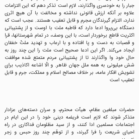
جبار را به خودسری واگذارند، لازم است تذکر دهم که این التزامات
علاوه بر آنکه ارزش قانونی نداشته و مخالفت با آن هیچ اثری
ندارد، التزام گیرندگان مجرم و قابل تعقیب هستند. عجب است که
دستگاه بی‌پروا ادعا دارد که قاطبه ملت با اوست و از پشتیبانی
اکثریت قاطع برخوردار است، با این وصف، در تمام شهرستانها، قرا
و قصبات به دست و پا افتاده و با ارعاب و تهدید ملتْ خفقان
ایجاد می‌کند. اگر این ادعا صحیح است ملت را این چند روز به
حال خود وا واگذارند تا از پشتیبانی مردم متمتع شده موافقت
شش میلیونی به همه ملل جهان ظاهر. و الّا اشاعه اکاذیب برای
تشویش افکار عامه، بر خلاف مصالح اسلام و مملکت، جرم و قابل
تعقیب است‌
حضرات مبلغین عظام، هیآت محترم، و سران دسته‌های عزادار
متذکر شوند که لازم است فریضه دینی خود را در این ایام در
اجتماعات مسلمین ادا کنند، و از سید مظلومان فداکاری در راه
احیای شریعت را فرا گیرند، و از توهّم چند روز حبس و زجر