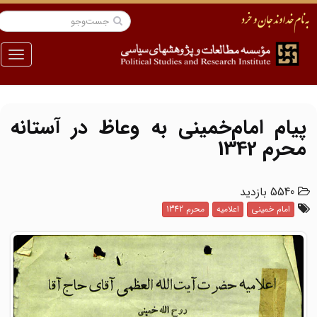
منو
پیام امام‌خمینی به وعاظ در آستانه
محرم 1342
5540 بازدید
امام خمینی
اعلامیه
محرم 1342