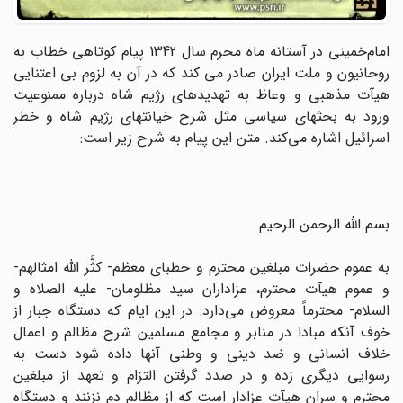
امام‌خمینی در آستانه ماه محرم سال 1342 پیام کوتاهی خطاب به
روحانیون و ملت ایران صادر می کند که در آن به لزوم بی اعتنایی
هیآت مذهبی و وعاظ به تهدیدهای رژیم شاه درباره ممنوعیت
ورود به بحثهای سیاسی مثل شرح خیانتهای رژیم شاه و خطر
اسرائیل اشاره می‌کند. متن این پیام به شرح زیر است:
بسم الله الرحمن الرحیم‌
به عموم حضرات مبلغین محترم و خطبای معظم- کثَّر الله امثالهم-
و عموم هیآت محترم، عزاداران سید مظلومان- علیه الصلاه و
السلام- محترماً معروض می‌دارد: در این ایام که دستگاه جبار از
خوف آنکه مبادا در منابر و مجامع مسلمین شرح مظالم و اعمال
خلاف انسانی و ضد دینی و وطنی آنها داده شود دست به
رسوایی دیگری زده و در صدد گرفتن التزام و تعهد از مبلغین
محترم و سران هیآت عزادار است که از مظالم دم نزنند و دستگاه