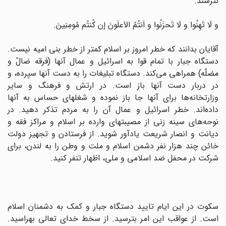
نترسند.
و لَا تَهِنُوا و لَا تَحزَنُوا و اَنتُمُ الاَعلَونَ إن کُنتُم مُومِنِینَ.
آقایان بدانند که خطر امروز بر اسلام کمتر از خطر بنی امیه نیست.
دستگاه جبار با تمام قوا به اسرائیل و عمال آنها (فرقه ضالّ و
مضلّه) همراهی می‌کند. دستگاه تبلیغات را به دست آنها سپرده، و
در دربار دست آنها باز است. در ارتش و فرهنگ و سایر
وزارتخانه‌ها برای آنها جا باز نموده و شغلهای حساس به آنها
داده‌اند. خطر اسرائیل و عمال آن را به مردم تذکر دهید. در
نوحه‌های سینه زنی از مصیبتهای وارده بر اسلام و مراکز فقه و
دیانت و انصار شریعت یادآور شوید. از فرستادن و تجهیز دولت
خائن چند هزار نفر دشمن اسلام و ملت و وطن را به لندن، برای
شرکت در محفل ضد اسلامی و ملی، اظهار تنفر کنید.
سکوت در این ایام تایید دستگاه جبار و کمک به دشمنان اسلام
است. از عواقب این امر بترسید. از سخط خدای تعالی بهراسید.