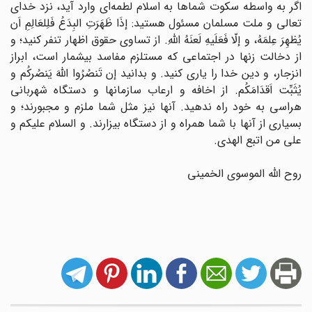
اگر به واسطه سکوت شماها به اسلام لطمه‌ای وارد آید، نزد خدای
تعالی و ملت مسلمان مسئول هستید: إذَا ظَهَرَتِ البِدَعُ فَلِلعَالِمِ اَن
یُظهِرَ عِلمَهُ، و إلّا فَعَلَیهِ لَعنَهُ اللهِ. از تساوی حقوق اظهار تنفر کنید؛ و
از دخالت زنها در اجتماعی که مستلزم مفاسد بیشمار است، ابراز
انزجار، و دین خدا را یاری کنید. و بدانید إن تَنصُرُوا اللهَ یَنصُرکُم و
یُثَبِّت اَقدَامَکُم. از اخافه و ارعاب سازمانها و دستگاه شهربانی
هراسی به خود راه ندهید. آنها نیز مثل شما ملزم و مجبورند؛ و
بسیاری از آنها با شما همراه و از دستگاه بیزارند. و السلام علیکم و
علی من اتبع الهدی.
روح الله الموسوی الخمینی‌