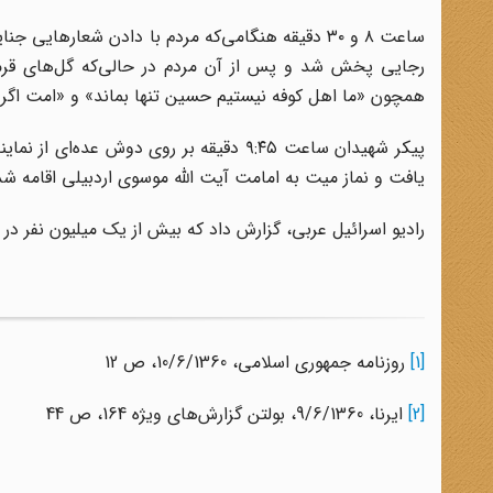
ساعت ۸ و ۳۰ دقیقه هنگامی‌که مردم با دادن شعارها
رجایی پخش شد و پس از آن مردم در حالی‌که گل‌های قرمز 
همچون «ما اهل کوفه نیستیم حسین تنها بماند» و «امت اگر بمی
پیکر شهیدان ساعت ۹:۴۵ دقیقه بر روی دو
یافت و نماز میت به امامت آیت الله موسوی اردبیلی اقامه شد
رادیو اسرائیل عربی، گزارش داد که بیش از یک میلیون نفر در
[1]
روزنامه جمهوری اسلامی، 10/6/1360، ص 12
[2]
ایرنا، 9/6/1360،‌ بولتن گزارش‌های ویژه 164، ص 44