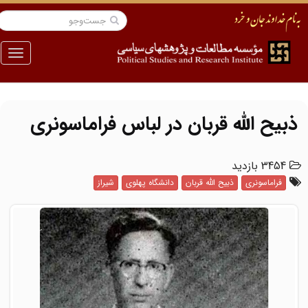
منو
ذبیح الله قربان در لباس فراماسونری
3454 بازدید
فراماسونری
ذبیح الله قربان
دانشگاه پهلوی
شیراز