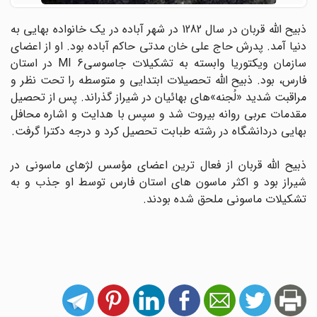
ذبیح الله قربان در سال 1282 در شهر آباده در یک خانواده بهایی به
دنیا آمد. پدرش حاج علی خان مدتی حاکم آباده بود. او از اعضای
سازمان ویکتوریا وابسته به تشکیلات جاسوسی6 MI در استان
فارس، بود. ذبیح الله تحصیلات ابتدایی و متوسطه را تحت نظر و
مراقبت شدید «لُجنه»های بهائیان در شیراز گذراند. پس از تحصیل
مقدمات عربی روانه بیروت شد و سپس با هدایت و اشاره محافل
بهایی دردانشگاه در رشته طبابت تحصیل کرد و درجه دکترا گرفت‌.
ذبیح الله قربان از فعال ترین اعضای مؤسس لژهای ماسونی در
شیراز بود و اکثر ماسون های استان فارس توسط او جذب و به
تشکیلات ماسونی ملحق شده بودند.