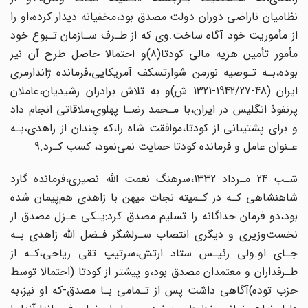
نظامیان ناراضی دوران دولت مصدق بود،مخفیانه دیدار کرده‌،او‌ را
از مأموریت خود آگاه ساخت‌.وی که از طـرف‌ سـازمان‌ تـبوع خود
مأمور تأمین هزیه‌ مالی‌‌ کودتا(8)و احتمالا حاصل طرح آن نیز
بوده،بـه تـوصیه نورمن شوارتسکف آمریکایی‌،فرمانده ژاندارمری
ایران‌ (48-1942‌/27‌-1321‌ ش)و به تلاش برادران‌ رشیدیان‌،عاملان
پرنفوذ انگلیس در‌ ایران‌،با مـحمد رضـا پهلوی،ملاقاتی انجام داد
و برای پشتیبانی از کودتا،موافقت شاه را‌،که‌‌ چندان از زاهدی،بـه
عـنوان عامل‌ و فرمانده‌ کودتا حمایت‌ نمی‌نمود‌، کسب‌ کـرد.9
شـب 24 مـرداد‌ 1332،سرهنگ نعمت اللّه نصیری،فرمانده گارد
شاهنشاهی کـه در کـمیته‌ نجات میهن با زاهدی‌ هم‌پیمان‌ شده
بود،دو فرمان جداگانه را‌ تسلیم‌ مصدق‌ کرد‌:یـکی‌ عـزل‌ مصدق از‌
نخست‌وزیری‌ و دیگری انتصاب سـرلشگر فـضل اللّه زاهدی بـه
جـای او.ولی رئیـس‌ ستاد ارتش،سرتیپ تقی ریاحی‌،کـه‌ از‌
طـرفداران و معتمدان مصدق بود،و پیشتر از کودتا‌ (احتمالا‌ توسط‌
حزب‌ توده‌)آگاهی‌ داشت پس از تـمامی بـا مصدق-که او نیز،به