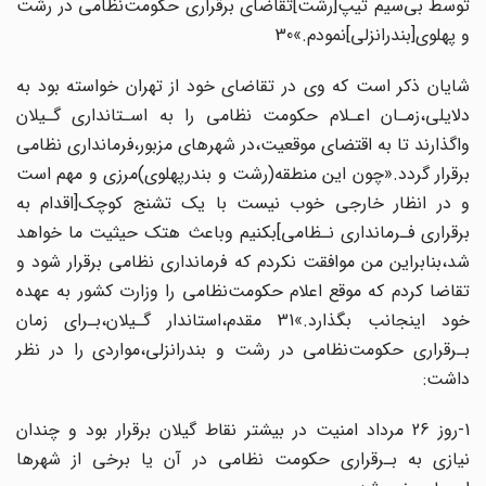
توسط بی‌سیم تیپ‌[رشت‌]تقاضای برقراری‌ حکومت‌نظامی‌ در‌ رشت‌
و پهلوی‌[بندرانزلی‌]نمودم.»30
شایان ذکر است که وی در تقاضای خود از‌ تهران‌ خواسته بود به
دلایلی،زمـان اعـلام حکومت‌ نظامی را به اسـتانداری گـیلان
واگذارند تا به اقتضای‌ موقعیت‌،در‌ شهرهای مزبور،فرمانداری‌ نظامی
برقرار گردد.«چون این منطقه(رشت و بندرپهلوی)مرزی‌ و مهم‌ است‌
و در انظار خارجی خوب نیست با یک تشنج کوچک‌[اقدام به
برقراری فـرمانداری نـظامی‌]بکنیم وباعث‌‌ هتک‌ حیثیت‌ ما خواهد
شد،بنابراین من موافقت نکردم که فرمانداری نظامی برقرار شود و
تقاضا کردم‌ که‌ موقع اعلام حکومت‌نظامی را وزارت کشور به عهده
خود اینجانب‌ بگذارد.»31 مقدم‌،استاندار‌ گـیلان‌،بـرای زمان
بـرقراری حکومت‌نظامی در رشت و بندرانزلی،مواردی‌ را در نظر
داشت:
1-روز 26‌ مرداد‌ امنیت در بیشتر نقاط گیلان برقرار بود و چندان
نیازی به بـرقراری حکومت‌ نظامی‌ در‌ آن‌ یا برخی از شهرها