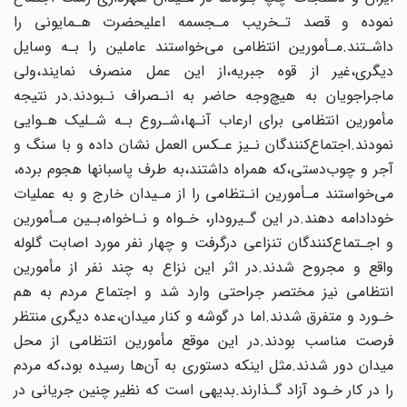
نموده و قصد تـخریب مـجسمه اعلیحضرت هـمایونی را
داشـتند.مـأمورین انتظامی‌ می‌خواستند‌ عاملین را بـه وسایل
دیگری،غیر از قوه جبریه،از این‌ عمل‌ منصرف‌ نمایند‌،ولی
ماجراجویان به هیچ‌وجه حاضر به انـصراف نـبودند.در نتیجه
مأمورین‌ انتظامی برای ارعاب آنـها‌،شـروع‌ بـه‌ شـلیک هـوایی
نمودند.اجتماع‌کنندگان نـیز عـکس العمل‌ نشان داده و با سنگ و
آجر‌ و چوب‌دستی‌،که همراه داشتند،به طرف پاسبانها هجوم برده،
می‌خواستند مـأمورین انـتظامی را از مـیدان خارج و به‌ عملیات‌
خودادامه دهند.در این گـیرودار، خـواه و نـاخواه،بـین مـأمورین
و اجـتماع‌کنندگان تنزاعی درگرفت‌ و چهار‌ نفر مورد اصابت گلوله‌
واقع و مجروح شدند‌.در‌ اثر‌ این نزاع به چند نفر از مأمورین‌
انتظامی‌ نیز مختصر جراحتی وارد شد و اجتماع مردم به هم
خـورد و متفرق شدند.اما‌ در‌ گوشه و کنار میدان،عده دیگری‌ منتظر‌
فرصت مناسب‌ بودند‌.در‌ این موقع مأمورین انتظامی از محل‌
میدان‌ دور شدند.مثل اینکه‌ دستوری به آن‌ها رسیده بود،که مردم
را‌ در‌ کار خـود آزاد گـذارند.بدیهی است‌ که نظیر چنین‌ جریانی‌ در‌