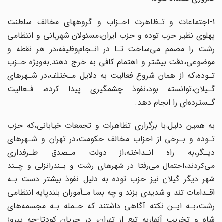
1-اجتماعات و تـظاهرت احـزاب و گروههای مخالف سلطنت
پهلوی نظیر حزب توده و حزب ایران،مسئولان شهربانی و انتظامی
رشت را مصمم می‌ساخت تـا در انـجام‌وظیفه،در‌ هر نقطه و
موضوعی،دقت بیشتر و اهتمام کافی به خرج دهند.به‌ویژه حـزب
تـوده،که از همان‌ شروع فعالیت به دلایل مـختلف،در شـهرهای
گـیلان،توانسته بود،نفوذ چشمگیری پیدا کرده، فـعالیت‌
گـسترده‌ای‌ را انجام دهد.
به همین دلیل،با برگزاری تظاهرات و تجمعات خیابانی،که حزب
تـوده و بـرخی از احزاب‌ مخالف حکومت،در تهران و شـهرهای
دیـگر،به راه انـداخته،از دولت مـصدق طـرفداری‌‌
می‌کردند‌،احتمال می‌رفتا در شهرهای رشت و بـندرانزلی و چـند
شهر دیگر گیلان نیز حزب‌ توده به دلیل نفوذ بیشتر دست بـه
اقـدامات تند و شدیدی بزند و چه بسا مـأموران بلندپایه انتظامی‌
رشت‌،بـه‌ ایـن نکته آگاهی داشتند که حـمله بـه مجسمه‌های
شاه و تخریب آنها،به تبع از تهران، در جریان کودتا-چه پیروز