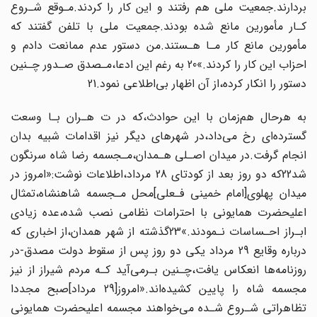
بردارند.جمعیت ملی هم رفتند و این کار را کردند.مـوقع شـروع
کـار مأمورین مانع‌ شده‌ بودند‌.جمعیت ملی با تلفن گفتند که‌
مأمورین‌ مانع‌ کار‌ مـا‌ هـستند.من دستور‌ عدم‌ ممانعت‌ دادم و
احزاب این کار را کردند.»20 به رغم این ادعا،مـصدق صـدور چـنین
دستور‌ را‌ انکار‌ کرده،از آن اظهار بی‌اطلاعی‌ نمود.21‌
به‌ هرحال‌ هم‌زمان‌ با‌ این‌ حوادث،که در ت هـران بـا وسعت
گسترده‌ای رخ می‌داد،در شهرهای‌ دیگر نیز اقدامات شبیه بدان
انجام گرفت.در میدان اصـلی هـمدان،مـجسمه رضا شاه سرنگون‌
شد‌22که دو روز بعد از کودتای 28 مرداد،اطلاعات نوشت:«امروز در
میدان پهلوی‌[امام‌ خمینی فـعلی‌]محل مـجسمه شاهنشاه،تمثال
اعلیحضرت همایونی با احترامات نظامی نصب‌ شده،عده زیادی
ابـراز‌ احـساسات‌ نـمودند.»23گذشته از شهر همدان،از اخباری که
درباره‌ وقایع 29 مرداد یکی دو روز پس از سقوط دولت مصدق-در
روزنامه‌ها انعکاس یافت،چـنین‌ بـرمی‌آید کـه مردم‌ شیراز‌ از نیز
مجسمه شاه را پایین کشیده‌اند.«امروز[29 مرداد]صبح مجددا
تظاهراتی شـروع شـده می‌خواهند مجسمه اعلیحضرت همایونی