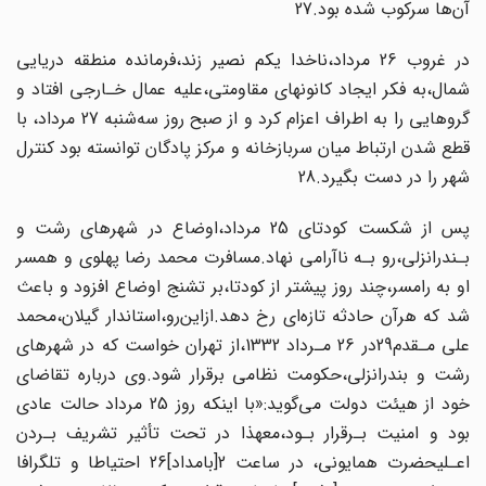
آن‌ها سرکوب شده بود.27
در‌ غروب‌ 26 مرداد،ناخدا یکم نصیر زند،فرمانده منطقه دریایی
شمال،به فکر ایجاد کانونهای مقاومتی،علیه عمال خـارجی افتاد و
گروهایی را به اطراف اعزام کرد و از صبح روز سه‌شنبه‌ 27‌ مرداد، با
قطع شدن ارتباط میان سربازخانه و مرکز پادگان توانسته بود کنترل
شهر را در دست بگیرد.28
پس از شکست کودتای 25 مرداد،اوضاع در شهرهای رشت و
بـندرانزلی‌،رو‌ بـه‌ ناآرامی‌ نهاد.مسافرت محمد رضا‌ پهلوی‌ و همسر‌
او به رامسر،چند روز پیشتر از کودتا،بر تشنج اوضاع افزود و باعث
شد که هرآن حادثه تازه‌ای رخ دهد.ازاین‌رو‌،استاندار‌ گیلان‌،محمد
علی‌ مـقدم‌29در 26 مـرداد 1332‌،از‌ تهران خواست که در شهرهای
رشت و بندرانزلی،حکومت‌ نظامی برقرار شود.وی درباره تقاضای
خود از هیئت دولت می‌گوید‌:«با‌ اینکه‌ روز 25 مرداد حالت عادی
بود و امنیت بـرقرار بـود،معهذا‌ در تحت تأثیر تشریف بـردن
اعـلیحضرت همایونی، در ساعت 2[بامداد]26 احتیاطا و تلگرافا