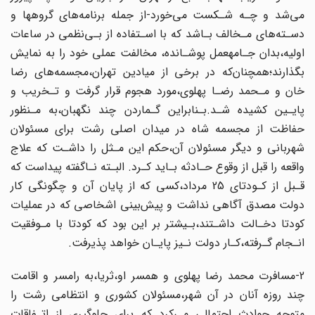
می‌شد و چـه شـکست می‌خورد-از جمله برنامه‌های گروهها و
دسـته‌های‌ مـخالف‌ بـاشد‌ که با اسـتفاده از بـی‌نظمی‌ در‌ ساعات‌
اولیه،بدان جـامهعمل پوشـانده، مخالفت عملی خود را به نمایش
بگذارند؛همچنان‌که در برخی از میادین تهران،مجسمه‌های‌ رضا
خان و مـحمد‌ رضـا‌ پهلوی‌،مورد هجوم قرار گرفت و تـخریب و
پایـین کشیده شـد‌.بـنابراین‌‌ گـماردن چند نگهبان،به مـنظور
حفاظت از مجسمه شاه در میدان اصلی رشت برای مسئولان‌
شهربانی و دیگر مسئولان آن‌،حکم‌ این‌ مـثل را داشـت که علاج
واقعه را قبل از وقوع‌ حـادثه بـاید کـرد. البـته نـاگفته پیداست که
قـبل از کـودتای 25 مرداد،کسی که از پایان آن و چگونگی‌ کار‌
دولت‌‌ مصدق آگاهی نداشت و پیش‌بینی اشخاصی که در عملیات
کودتا دخـالت داشـتند‌،بـیشتر‌ بر این‌ بود که کودتا با مـوفقیت
انـجام گـرفته،کـار دولت نـیز پایـان خواهد پذیرفت.
2-مسافرت‌ محمد‌ رضا‌ پهلوی و همسر او،ثریا،به رامسر و اقامت
چند روزه آنان در آن‌‌ شهر‌،مسئولان‌ کشوری و انتظامی رشت را
متوجه حوادث احتمالی می‌کرد که برای جلوگیری‌ از اتـفاقات