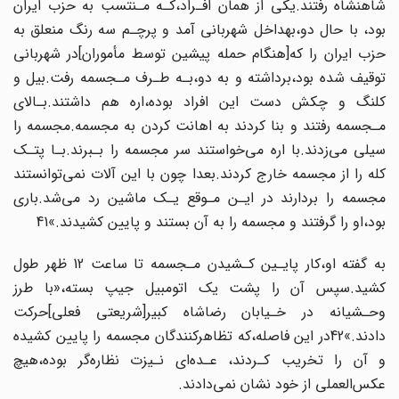
شاهنشاه رفتند.یکی از همان افـراد،کـه مـنتسب به حزب ایران‌
بود، با حال دو،بهداخل شهربانی آمد و پرچـم سه رنگ منعلق‌ به‌
حزب‌ ایران را که‌[هنگام حمله پیشین‌ توسط مأموران‌]در شهربانی
توقیف شده بود،برداشته و به دو،بـه طـرف مـجسمه ‌‌رفت‌.بیل و
کلنگ و چکش دست این افراد بوده،اره هم داشتند.بـالای
مـجسمه رفتند‌ و بنا‌ کردند‌ به اهانت‌ کردن به مجسمه.مجسمه را
سیلی می‌زدند.با اره می‌خواستند سر مجسمه را‌ بـبرند.بـا پتـک
کله‌ را از مجسمه خارج کردند.بعدا چون با این‌ آلات نمی‌توانستند
مجسمه را‌ بردارند‌ در ایـن مـوقع‌ یـک ماشین رد می‌شد.باری
بود،او را گرفتند و مجسمه را به آن بستند و پایین کشیدند.»41
به گفته او،کار پایـین کـشیدن مـجسمه تا ساعت 12 ظهر‌ طول
کشید.سپس آن را پشت یک‌ اتومبیل جیپ بسته،«با طرز
وحـشیانه در خـیابان رضاشاه کبیر[شریعتی فعلی‌]حرکت‌
دادند.»42در این فاصله،که تظاهرکنندگان مجسمه را پایین کشیده
و آن را‌ تخریب‌ کـردند، عـده‌ای نـیزت نظاره‌گر بوده،هیچ
عکس‌العملی از خود نشان نمی‌دادند.