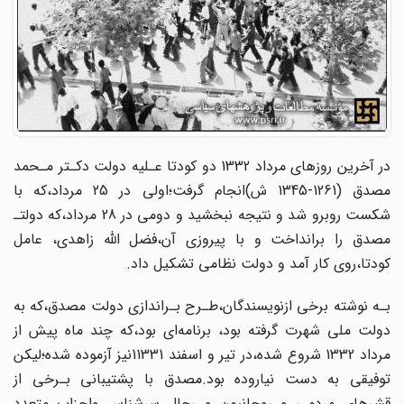
در آخرین روزهای‌ مرداد‌ 1332‌ دو کودتا عـلیه دولت دکـتر مـحمد
مصدق‌ (1261-1345 ش)انجام گرفت؛اولی در 25 مرداد‌،که با
شکست روبرو شد و نتیجه‌ نبخشید و دومی در 28 مرداد،که دولتـ‌
مصدق را برانداخت و با‌ پیروزی‌ آن،فضل اللّه زاهدی، عامل
کودتا،روی کار آمد و دولت نظامی تشکیل داد.
بـه نوشته برخی ازنویسندگان،طـرح بـراندازی دولت مصدق،که به
دولت ملی شهرت گرفته‌ بود، برنامه‌ای بود‌،که چند ماه پیش از
مرداد 1332 شروع شده،در تیر و اسفند 11331نیز آزموده شده؛لیکن
توفیقی به دست نیاروده بود.مصدق با پشتیبانی بـرخی از
قشرهای مردمی و روحانیون و رجال‌ سرشناس‌ واحزاب متعدد