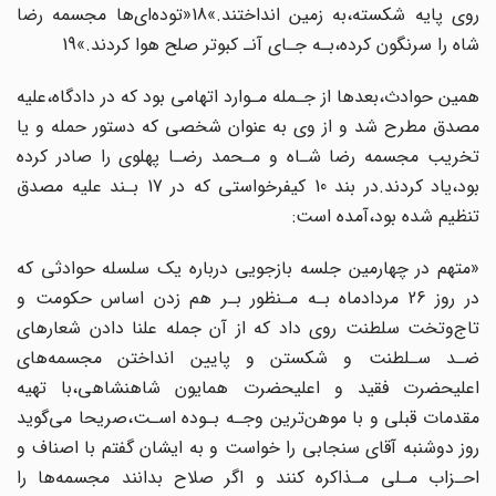
روی پایه شکسته،به‌ زمین انداختند.»18«توده‌ای‌ها مجسمه‌ رضا‌
شاه را سرنگون کرده،بـه جـای آنـ‌ کبوتر‌ صلح‌ هوا کردند.»19
همین حوادث،بعدها از‌ جـمله‌ مـوارد اتهامی بود که در دادگاه،علیه
مصدق مطرح شد و از وی به‌ عنوان‌ شخصی که دستور حمله و یا‌
تخریب‌ مجسمه رضا‌ شـاه‌ و مـحمد‌ رضـا پهلوی را صادر کرده
بود‌،یاد‌ کردند.در بند 10 کیفرخواستی که در 17 بـند علیه مصدق
تنظیم‌ شده‌ بود،آمده‌ است:
«متهم در چهارمین‌ جلسه بازجویی درباره یک‌ سلسله‌ حوادثی که
در روز 26‌ مردادماه‌ بـه مـنظور بـر هم زدن اساس حکومت و
تاج‌وتخت سلطنت روی داد که از‌ آن‌ جمله علنا دادن شعارهای
ضـد‌ سـلطنت‌ و شکستن‌ و پایین انداختن مجسمه‌های‌
اعلیحضرت‌ فقید و اعلیحضرت همایون‌ شاهنشاهی‌،با‌ تهیه
مقدمات قبلی و با موهن‌ترین وجـه بـوده اسـت،صریحا می‌گوید
روز دوشنبه‌ آقای سنجابی‌ را‌ خواست و به ایشان گفتم با اصناف‌ و
احـزاب‌ مـلی مـذاکره‌ کنند‌ و اگر‌ صلاح بدانند مجسمه‌ها را‌