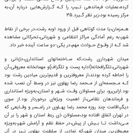
کرده،عملیات فرماندهی تـیپ را کـه گـزارش‌هایی‌ درباره آن،به
مرکز رسیده‌ بود،زیر نظر گـیرد.35
هـمزمان،یا مدت کوتاهی قبل از ورود اوبه رشت،در برخی از نقاط
شهر،به رغم آمادگی‌ مراکز انتظامی و شهربانی،تحرکاتی مشاهده
شد کـه‌ از‌ وقـوع حـوادث مهم،در یکی-دو ساعت‌ آینده خبر داد.
میدان شهرداری رشت،که سـاختمانهای استانداری،دژبانی و
شهربانی،تلگرافخانه(اداره‌ پست و تلگراف)و مهمانخانه معروفی،آن
را احاطه کرده بودند‌،از‌ معروفترین و قدیم‌ترین‌ میادین رشت بود
کـه مـجسمه‌ای از مـحمد رضا پهلوی نیز در وسط آن نصب شده
بود.ازاین‌رو، برای مسئولان وقـت شـهر‌ و استان‌،به‌ویژه استانداری
و فرماندهان نظامی،از‌ اهمیت‌ ویژه‌ای‌ برخوردار بود.از سوی
دیگر،اقامت چند روزه محمد رضا پهـلوی در رامـسر و وقـایعی که
در تهران اتفاق افتاده بود،مسئولان ذی ربط‌ استان‌ و شهر را بر آن‌
مـی‌داشت‌ تـا بـیش از پیش،در حفظ نظم و آرامش شهر،به‌ویژه
معروفترین میدان شهر،که نمادی از سلطنت پهلوی نـیز در آنـ‌