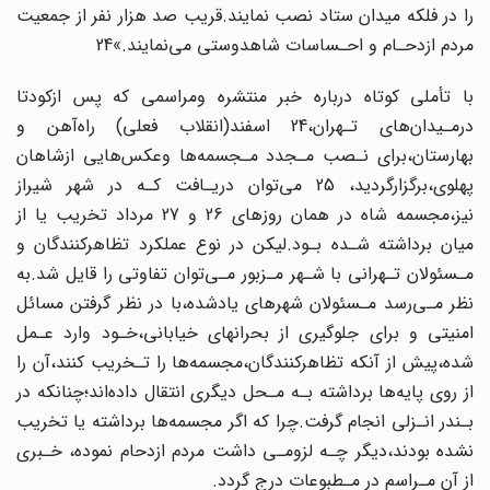
را در فلکه میدان ستاد‌ نصب‌ نمایند.قریب صد هزار نفر‌ از‌ جمعیت
مردم ازدحـام و احـساسات شاهدوستی می‌نمایند.»24
با تأملی کوتاه درباره خبر منتشره ومراسمی که پس ازکودتا
درمـیدان‌های تـهران،24 اسفند(انقلاب‌ فعلی‌) راه‌آهن و
بهارستان،برای نـصب‌ مـجدد‌ مـجسمه‌ها وعکس‌هایی ازشاهان‌
پهلوی،برگزارگردید، 25 می‌توان دریـافت کـه در شهر شیراز
نیز،مجسمه شاه در همان‌ روزهای 26 و 27 مرداد تخریب یا از
میان برداشته شـده بـود‌.لیکن‌ در نوع عملکرد تظاهرکنندگان و
مـسئولان تـهرانی با شـهر مـزبور مـی‌توان تفاوتی را قایل شد.به
نظر مـی‌رسد مـسئولان شهرهای یادشده،با در نظر گرفتن مسائل
امنیتی و برای جلوگیری از بحرانهای‌‌ خیابانی‌،خـود وارد‌ عـمل
شده،پیش از آنکه تظاهرکنندگان،مجسمه‌ها را تـخریب کنند،آن را
از روی پایه‌ها برداشته بـه‌ مـحل دیگری انتقال داده‌اند؛چنانکه در
بـندر انـزلی انجام گرفت.چرا‌ که‌ اگر‌ مجسمه‌ها برداشته یا تخریب
نشده بودند،دیگر چـه لزومـی داشت مردم ازدحام نموده، خـبری
از آن مـراسم ‌‌در‌ مـطبوعات درج گردد.