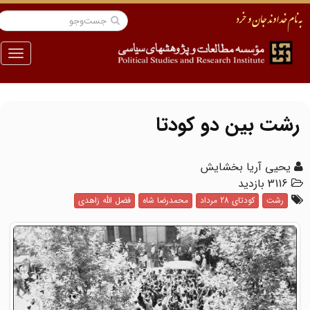
منو
رشت بین دو کودتا
یحیی آریا بخشایش
3116 بازدید
رشت
کودتای 28 مرداد
محمدرضا شاه
فضل الله زاهدی