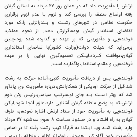
ارتش‌ را مأموریت داد که در همان روز 27 مرداد به استان گیلان‌
رفته‌ اوضاع منطقه را بررسی کند و لزوم‌ یا عدم لزوم برقراری‌
حکومت‌ نظامی در شهرهای رشـت و بـندرانزلی‌ را‌،که مورد
تقاضای استاندار گیلان بوده،گزارش دهد. از نحوه عملکرد
فرخنده‌پی و مأموریتی‌ که‌ بر عهده او گذارده شده‌ بود‌،چنین‌
برمی‌آید که هیئت‌‌ دولت‌(وزارت کشور)با تقاضای‌ استانداری‌
گیلان،موافقت کـرده،لیـکن تصمیم‌گیری نهایی‌ را بر عهده
فرخنده‌پی و مقدم،استاندار،واگذارده است‌.
فرخنده‌پی‌ پس از دریافت مأموریت کتبی،آماده‌ حرکت‌ به رشت‌
شد‌.قبل‌ از حرکت او،یکی‌‌ از همکارانش،درباره مأموریت وی یادآور
شد که بهتر اسـت بـه جای او،سرتیپ سیاسی‌،رئیس‌‌ رکن دوم
ارتش،که به وضع‌ منطقه‌ گیلان‌ آشنایی‌ دارد‌،عازم آنجا شود‌.لیکن‌
فرخنده‌پی به‌ مأموریت خود از ستاد ارتش اشاره نموده،به طرف
گیلان به راه افـتاد و در‌ حـدود‌ سـاعت‌ 8 صبح‌ سه‌شنبه 27 مرداد
وارد رشت شـد‌.ویـ‌ ابـتدا‌ به‌ قرارگا‌ تیپ‌ رشت رفت تا بر اساس
مأموریت خود آگاه کند. همچنین اوضاع نظامی منطقه را بررسی