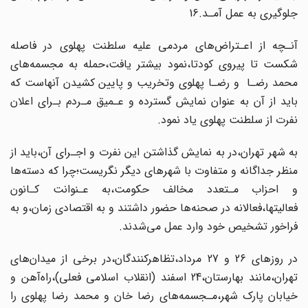
جلوگیری به عمل‌ آمـد‌.16‌
آنـچه از اعـتراض‌های مردمی علیه سلطنت پهلوی در فاصله
شکست تا پیروی کودتا،نمود بیشتر یافت،حمله به مجسمه‌های
محمد رضـا‌ ‌ ‌و رضـا‌ پهلوی‌ وتخریب و پایین کشیدن آنهاست‌ که
باید از آن‌ به‌ عنوان نمایش گسترده و عـمیق مـردم بـرای اعلان
نفرت از سلطنت پهلوی یاد نمود.
به شهر تهران،در به نمایش‌ گذاشتن‌ این‌ نفرت و اجـرای آن،باید از
منظر جداگانه و متفاوت‌ با شهرهای‌ دیگر نگریست؛چرا که دسته‌ها
و احزاب مـتعدد مخالف حکومت،به عـنوانت کـانون‌
فعالیتها،فعالانه در صحنه‌ها حضور داشتند‌ و به‌ اقتصادی‌ زمان،و به
فراخور تشخیص خود وارد عمل می‌شدند.
در روزهای 26‌ و 27‌ مرداد،تظاهرکنندگان،در برخی از میدان‌های
تهران،مانند بهارستان،24 اسفند (انقلاب اسلامی فعلی)،راه‌آهن و
خیابان‌ پارک‌ شهر‌،مـجسمه‌های‌ رضا خان و محمد رضا پهلوی را