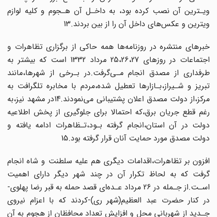
ویـترین آن نصب‌ کرده‌ بود، به داخـل آن هـجوم و کلیه لوازم
ویترین و عکس‌های داخل آن را از بین بردند.13
خبرهای منتشره در روزنامه‌ها همه حاکی از برگزاری تظاهرات و
اجتماعات در روزهای‌ 25،26،27‌ مرداد 1332 است که بیشتر به
طرفداری از مصدق انجام مـی‌گرفت.در بـرخی‌ از شهرها،مانند
تبریز و شـیراز،بـازارها تعطیل شده،مردم با مخابره تلگرافت به
مرکز،از دولت‌ مصدق اعلان‌ پشتیبانی‌ می‌نمودند.14در مشهد نیز،به
رغم قطع جریان برق،که احتمالا برای‌ جلوگیری از پخش اطلاعیه
دولت در آن استان،انجام گرفته بـود،تـظاهرات ادامه یافته و
دولت‌ مصدق مورد‌ حمایت‌ آنان قرار گرفته بود.15
افزون بر تظاهرات،اقدامات دیگری هم علیه سلطنت و شاه انجام
گرفت که به لحاظ تکرار آن در چند شهر دیگر دارای اهمیت
اسـت.از‌ جـمله‌ در 26 مرداد عـده‌ای قصد حمله به قبر رضا پهلوی-
در کنار حضرت عبد العظیم(شهر ری)-کردند که با اعزام نیروی
جـدید از شهربانی‌ محل و افزایش تعداد محافظان‌ از‌ هجوم‌ به آن