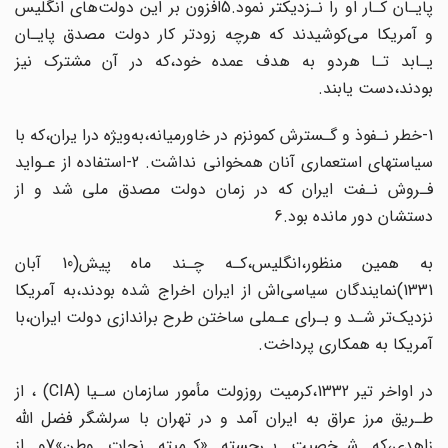
پایـان کـار او را نـزدیکتر نمود.5افزون بر این دولت‌های‌ انگلیس‌
و آمریکا می‌کوشیدند که هرچه زودتر کار دولت مصدق پایـان
یـابد تـا هردو‌ به‌ هدف‌ عمده خود،که در آن‌ مشترک نیز
بودند،دست یابند.
1-خطر نـفوذ و گـسترش کمونزم در‌ خاورمیانه‌،به‌ویژه‌ درا یران،که با
سیاستهای استعماری‌ آنان همخوانی نداشت. 2-استفاده از عـواید‌
فـروش‌ نـفت ایران که در زمان دولت مصدق ملی شد و از
دستشان دور مانده بود.6
به همین‌ منظور‌،انگلیس،کـه چـند ماه پیش(10 آبان
1331)نمایندگان سیاسی‌اش از ایران‌‌ اخراج‌ شده بودند،به آمریکا
نزدیک‌تر شـد و بـرای‌ عـملی‌ ساختن‌ طرح براندازی دولت ایران،با
آمریکا به‌ همکاری‌ پرداخت.
ر اواخر تیر 1332،کرمیت روزولت مأمور سازمان سـیا (
CIA‌
) ، از‌
طـریق مرز عراق به ایران‌ آمد‌ و در تهران‌ با‌ سرلشگر‌ فضل اللّه
زاهدی،که شـخصیت بـرجسته‌‌ «کـمیته‌ نجات وطن»7و از