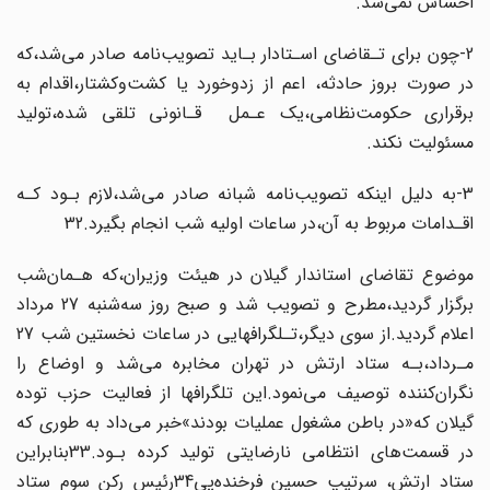
احساس نمی‌شد.
2-چون برای تـقاضای اسـتادار بـاید تصویب‌نامه صادر می‌شد،که‌
در‌ صورت بروز حادثه، اعم از زدوخورد یا کشت‌وکشتار،اقدام به
برقراری حکومت‌نظامی‌،یک‌ عـمل‌ ‌ ‌قـانونی تلقی‌ شده،تولید
مسئولیت نکند.
3-به دلیل اینکه تصویب‌نامه شبانه صادر می‌شد،لازم بـود‌ کـه‌
اقـدامات‌ مربوط به آن،در ساعات اولیه شب انجام بگیرد.32
موضوع تقاضای‌ استاندار‌ گیلان در هیئت وزیران،که هـمان‌شب
برگزار گردید،مطرح و تصویب شد و صبح روز سه‌شنبه 27 مرداد‌
اعلام‌ گردید.از سوی دیگر،تـلگرافهایی در ساعات‌ نخستین شب 27
مـرداد،بـه‌ ستاد‌ ارتش در تهران مخابره می‌شد و اوضاع را‌
نگران‌کننده‌ توصیف‌‌ می‌نمود.این تلگرافها از فعالیت حزب توده‌
گیلان‌ که«در باطن مشغول عملیات بودند»خبر می‌داد به طوری که
در قسمت‌های‌ انتظامی‌ نارضایتی تولید کرده بـود.33‌بنابراین‌
ستاد ارتش‌، سرتیپ‌ حسین‌ فرخنده‌پی‌34رئیس رکن سوم ستاد‌