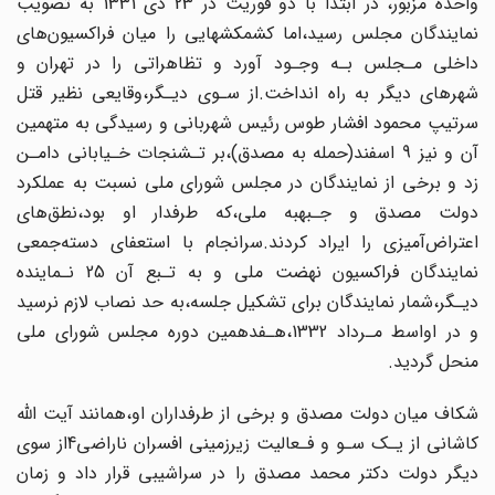
واحده مزبور، در ابتدا با دو‌ فوریت در 23 دی 1331 به تصویب
نمایندگان مجلس رسید،اما کشمکشهایی را میان فراکسیون‌های
داخلی مـجلس بـه‌ وجـود‌ آورد‌ و تظاهراتی را در تهران و
شهرهای دیگر به راه‌ انداخت.از سـوی‌ دیـگر‌،وقایعی نظیر قتل
سرتیپ محمود افشار طوس رئیس شهربانی و رسیدگی به متهمین
آن و نیز 9 اسفند(حمله‌ به‌ مصدق‌)،بر تـشنجات خـیابانی دامـن
زد و برخی‌ از نمایندگان در مجلس شورای ملی‌ نسبت‌ به‌ عملکرد
دولت مصدق و جـبهبه ملی،که طرفدار او بود،نطق‌های
اعتراض‌آمیزی را ایراد کردند‌.سرانجام‌ با‌ استعفای دسته‌جمعی
نمایندگان‌ فراکسیون نهضت ملی و به تـبع آن 25 نـماینده
دیـگر،شمار نمایندگان‌ برای‌ تشکیل جلسه،به حد نصاب لازم نرسید
و در اواسط مـرداد 1332،هـفدهمین دوره‌ مجلس‌ شورای‌ ملی
منحل‌ گردید.
شکاف میان دولت مصدق و برخی از طرفداران او،همانند آیت اللّه‌
کاشانی‌ از یـک سـو و فـعالیت زیرزمینی افسران ناراضی‌4از سوی
دیگر دولت دکتر محمد‌ مصدق‌ را‌ در سراشیبی‌ قرار داد و زمان