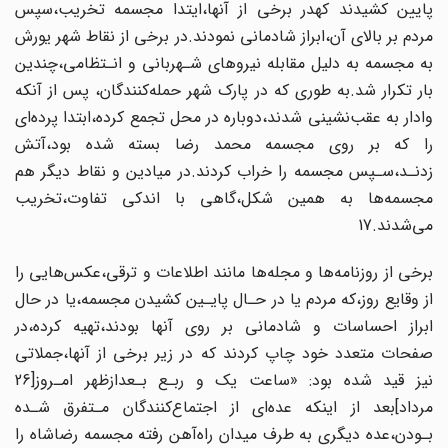
پایین کشیدند کهدر برخی از‌ آنها‌،ایتدا‌ مجسمه تخریب،سپس‌
مردم بر بالای آن،ابراز شادمانی نمودند.در برخی از نقاط‌ شهر‌ یورش‌
به مجسمه به دلیل مقابله‌ نیروهای شـهربانی و انـتظامی،چندین
بار تکرار شد.به طوری‌ که‌ در پارک شهر حمله‌کنندگان، پس از آنکه
وادار به عقب‌نشینی شدند،دوباره در‌ محل‌ تجمع‌ کرده،ابتدا پرده‌ای
را که بر روی‌ مجسمه محمد رضا بسته شده بود،آتش‌
زدنـد‌،سـپس مجسمه را خراب کردند.در میادین و نقاط دیگر هم
مجسمه‌ها به همین‌ شکل‌،گاهی‌ با اندکی تفاوت،تخریب
می‌شدند.17
برخی از روزنامه‌ها و مجله‌ها مانند اطلاعات و ترقی،عکس‌هایی را‌
از‌ وقایع روز،که مردم‌ یا در حـال پایـین کشیدن مجسمه،یا در‌ حال‌
ابراز‌ احساسات و شادمانی بر روی آنها بودند،تهیه‌ کرده،در
صفحات متعدد خود چاپ کردند که‌ در‌ زیر‌ برخی از آنها،جملاتی
نیز قید شده بود: «ساعت یک و ربـع بـعدازظهر‌ امـروز[‌26
مرداد]بعد از اینکه عده‌ای از اجتماع‌کنندگان مـتفرق‌ شـده
بـودن،عده دیگری به طرف میدان راه‌آهن‌ رفته‌ مجسمه رضاشاه را