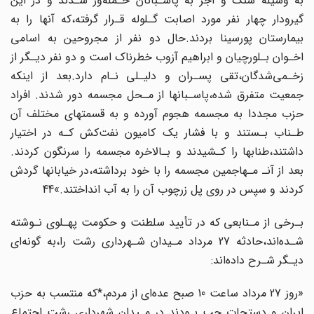
به وسیله‌ سنگ‌ و آجر‌ به پاسـبانان حـمله‌ور شـدند و در این
گیرودار چهار نفر مورد‌ اصابت گـلوله قـرار گرفته،که آنها را به
بیمارستان پورسینا بردند.حال دو نفر از مجروحین به‌ اسامی‌
اخـوان‌ بـلورچیان‌ و ابراهیم آزوب خطرناک است و دو نفر دیـگر از
زخـمی‌شدگان،تقی‌ پسـران‌ و دلیـلی‌ نـام دارد.بعد از اینکه
جمعیت متفرق شده،پاسـبانها از مـحل مجسمه دور شدند. افراد
حزب‌ مجددا‌ به‌ مجسمه هجوم آورده و به قسمتهای مختلف آن
طـناب بـستند و با فشار یک‌ کامیون‌ نفت‌کش‌ کـه در اختیار
داشتند،طنابها را کـشیدند و بـالاخره مجسمه را سرنگون کردند.
بعد از‌ آنـ‌ مـهاجمین‌ مجسمه را با خود برداشته،در خیابانها گردش
کردند و سپس در روی پل‌ زرچوب‌ آن‌ را به آب انداختند.»44
بـرخی از مـنابعی که در تأیید سلطنت و حکومت‌ پهـلوی‌ نـوشته‌
شـده‌اند،حادثه 27 مرداد مـیدان‌ شـهرداری رشت را،به گونه‌ای
دیـگر شـرح داده‌اند:
«روز‌ 27‌ مرداد ساعت 10 صبح عده‌ای از مردم،*که منتسب به حزب
ایران و دستجات‌ چپ‌‌ بـودند‌ در مـیدان شهرداری رشت اجتماع