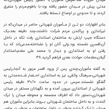
مدتی پیش در مـیدان حضور یافته بود-با باطوم‌،مردم‌‌ را متفرق
کردند و تا حدودی بر‌ اوضاع‌ تـسلط‌ یافتند‌.
بنابر‌ اظهارات دو تـن‌ از‌ مـأموران شهربانی حاضر در میدان،که در
تیراندازی و پراکندن مردم‌ شرکت داشتند،چند دقیقه بعد،یک‌
دستگاه‌ جیپ‌ ارتش به ساختمان استانداری رفت تکه در‌ داخل‌
آن‌،افسری‌ نشسته‌ بود‌.ولی آنان او را نشناخته،مدعی‌اند که بـا
رفتن او به استانداری و دیدار با محمد علی مقدم،استاندار
گیلان،مقدمات حوادث بعدی فراهم گردید.38
به گفته‌ مأموران،چندی پس از ورود افسر مزبور به آنجا،رئیس
شهربانی،سرهنگ واثقی، نیز به استانداری احـضار شـده،مدتی به
گفتگو نشستند.سپس در حدود ساعت 30/10 دقیقه‌ رئیس‌
شهربانی‌ از استانداری بیرون آمده و به نگهبانان مستقر در میدان
شهرداری،دستور داد که‌ اطراف مجسمه و محوطه میدان را ترک
کنندت و به داخل ساختمان شـهربانی بـروند.بنابراین‌ مأموران هم
میدان‌ را‌ ترک کردندو عده‌ای در داخل ساختمان و عده‌ای در جلوی