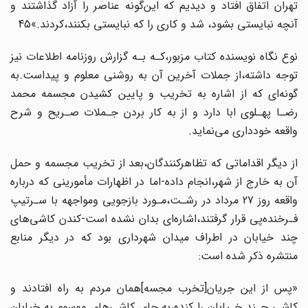
تهران اتفاق افتاد و دیدیم که‌ این‌گونه‌ عناصر را آزاد گذاشتند و
آنچه نبایستی بشود، شد و کاری را که نبایستی بکنند‌،کردند‌.»45
نوع نگاه نویسنده کتاب‌ مزبور‌،کـه‌ بـه گزارش روزنامه‌ اطلاعات‌ نیز
توجه داشته،از‌ جملات‌‌ آخرین آن به روشنی معلوم و پیداست.به
گونه‌ای که از اشاره به تخریب و پایین‌ کشیدن‌ مجسمه‌ محمد
رضـا پهـلوی ابا دارد‌ و از‌ به کار‌ بردن‌ جـملات‌ صـریح و شرح
واقعه خودداری‌ می‌نماید.
از دیگر اقداماتی که تظاهرکنندگان،بعد از تخریب مجسمه و حمل
آن به خارج از‌ شهر‌،انجام‌ داده-اما در اظهارات مأمورینی‌ که‌ درباره‌
واقعه‌ روز‌ 27 مرداد در‌ رشـت‌،مـورد بازجویی ومواجهه با سـرتیپ
فـرخنده‌پی قرار گرفتند،اشاره‌ای بدان نشده است-کندن کاشی‌های
چند خیابان‌ در‌ اطراف‌ میدان شهرداری بود که در دیگر منابع‌
منتشره‌ ذکر‌ شده‌ است‌:
«پس‌ از این جریان‌[تخرب مجسه‌]همان مردم به راه افتادند و
کاشی چـند خـیابان را کنده،به‌ جای کاشی‌های موسوم به خیابان