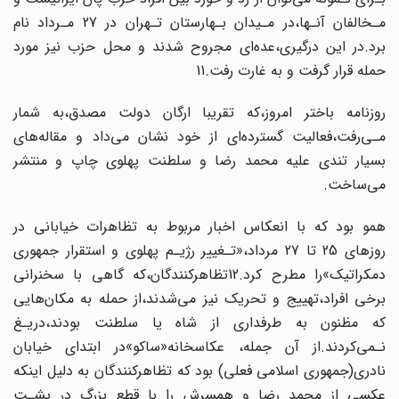
مـخالفان آنـها،در مـیدان بـهارستان تـهران در 27 مـرداد نام‌
برد‌.در‌ این درگیری،عده‌ای مجروح شدند و محل حزب نیز مورد
حمله قرار گرفت و به غارت‌ رفت.11
روزنامه باختر امروز،که تقریبا ارگان دولت مصدق،به شمار
مـی‌رفت،فعالیت گسترده‌ای‌ از‌ خود‌ نشان می‌داد‌ و مقاله‌های
بسیار تندی علیه محمد رضا و سلطنت پهلوی چاپ و منتشر
می‌ساخت.
همو بود که با انعکاس اخبار‌ مربوط به تظاهرات خیابانی در
روزهای 25 تا 27 مرداد،«تـغییر‌ رژیـم‌ پهلوی‌ و استقرار جمهوری
دمکراتیک»را مطرح کرد.12تظاهرکنندگان،که گاهی با سخنرانی
برخی افراد،تهییج و تحریک نیز ‌‌می‌شدند‌،از حمله به مکان‌هایی
که مظنون به طرفداری از شاه یا سلطنت بودند‌،دریـغ‌
نـمی‌کردند‌.از آن جمله، عکاسخانه«ساکو»در ابتدای خیابان
نادری(جمهوری اسلامی فعلی) بود که تظاهرکنندگان‌ به‌ دلیل اینکه
عکسی از محمد رضا و همسرش را با قطع بزرگ در‌ پشـت