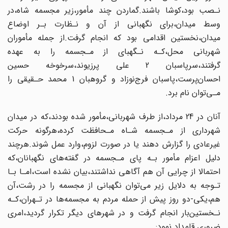
نـصب بود،کوشا باشند.گماردن چند مأمور،زیر مجسمه‌ شاه‌،در
وسط میدان،برای نگهبانی‌ از آن و نـظارت بـر اوضاع
میدان،نخستین اقدامی بود که انجام گرفت.از جمله مأموران‌
شهربانی محل،کـه نـگهبای از مـجسمه را به عهده
گرفتند‌،سرپاسبان‌ 2 علی پرزیوند‌،سرخوخه‌ حسین
احسان‌پرست،پاسبان فرج‌نوزاد و گروهبان 1 محمد حـقیقی را
مـی‌توان نام برد.
آنان در 24 مرداد،از‌ طرف شهربانی،مأمور شده بودند،که در میدان
شهرداری از مـجسمه‌‌ شـاه‌ مـحافظت‌ کرده،هرگونه حرکت
غیرعادی را گزارش دهند یا در صورت لزوم،وارد عمل‌ شوند.هرچند
دلیل اعزام ‌‌مأمور‌ بـه پای مـجسمه در گفته‌های نگهبانان،که
احتمالا از چرایی آن هم آگاهی‌ نداشتند‌،بیان‌ نشده است،امـا بـا
تـوجه به دلایل زیر می‌توان نگهبانی از مجسمه را در رشت‌،آن
هم،یکی-دو روز پیش از حمله مردم به مجسمه‌ها در تـهران‌،کـه
نـخستین‌بار انجام‌ گرفت‌ و در‌ شهرهای دیگر تکرار گردید،امری
ضروری قلمداد نمود: