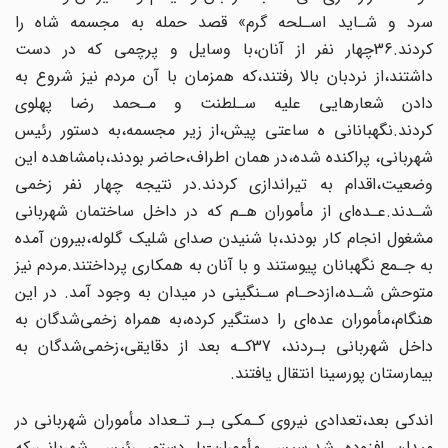
سرد‌ و شـاید‌ اسـلحه گرم» قصد حمله به مجسمه شاه را
کردند.36چهار نفر‌ از‌ آنان،با وسایل و پرچمی که در دست‌‌
داشتند‌،از‌ نردبان بالا رفتند،که همزمان با آن‌ مردم‌ نیز شروع به
دادن شعارهایی علیه سـلطنت و مـحمد رضا پهلوی
کردند.نگهبانانی ه ساعتی‌ پیش‌،از زیر مجسمه،به دستور‌ رئیس‌
شهربانی، پراکنده‌ شده‌،در‌ همان اطراف،حاضر بودند،بامشاهده این‌
وضعیت‌،اقدام به تیراندازی‌ کردند.در نتیجه چهار نفر زخمی
شـدند.عـده‌ای از‌ مأموران‌ هـم که در داخل ساختمان شهربانی‌‌
مشغول انجام کار بودند‌،با‌ شنیدن صدای شلیک گلوله،بیرون‌ آمده‌
به جـمع نگهبانان پیوستند و با آنان به همکاری پرداختند.مردم نیز
متوحش شـده‌،ازدحـام‌ سـنگینی در میدان به وجود‌ آمد‌. در‌ این
هنگام،مأموران‌ عده‌ای‌ را دستگیر کرده،به‌ همراه‌ زخمی‌شدگان به
داخل شهربانی‌ بـردند،‌ ‌37کـه بعد از دقایقی،زخمی‌شدگان به
بیمارستان پورسینا‌ انتقال‌ یافتند.
اندکی بعد،تعدادی نیروی کـمکی‌ بـر‌ تـعداد مأموران‌ شهربانی‌ در‌
میدان افزوده شد.سپس‌‌ مأموران-با دستور رئیس شهربانی،که