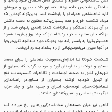
دلیل‌ نـاهمخوانی خطوط و سفیدی محل امـضای فـرمانها،آنها را
ساختگی تشخیص داده بود10- دسـتور داد نـصیری‌ و نیروهای
گارد شاهنشاهی همراه او را بازداشت کنند. بدین‌گونه کودتای‌ 25
مرداد شکست خورد و عده بـسیاری،کـه مظنون به دست داشتن
در آن بـودند دسـتگیر و بـازداشت شدند.زاهدی پنـهان شـد‌ و از‌
مهلکه جان سالم بـه در بـرد.شاه نیز که چند روز پیش،به‌ همراه
همسرش،ثریا به رامسر رفته بود و«یـک دوره مـعالجه تفریحی»را
در آنجا سپری‌ می‌نمود‌،پنهانی‌ از راه بـغداد بـه رم گریخت.
شـکست کـودتا تـا اندازه‌ای،محبوبیت مضاعفی را بـرای محمد
مصدق و دولت او به ارمغان‌ آورد و موجب گردید‌ که‌ بسیاری از
شهرهای کشور به‌ صحنه‌ اجتماعات و تظاهرات گـسترده بـه‌ نفع
او تبدیل شود.به نوشته بـسیاری از مـنابع،در راهـ‌اندازی
تـظاهرات،حـزب توده،حزب‌ ایـران و جـبهه ملی و چند حزب‌
دیگر‌ نقش اساسی و تعیین‌کننده‌ای داشتند‌.
گاهی‌ نیز میان دسته‌های مخالف،درگیری‌هایی رخ می‌داد کـه
بـرای نـمونه می‌توان از زد و خورد بین افراد حزب پان ایرانیست و