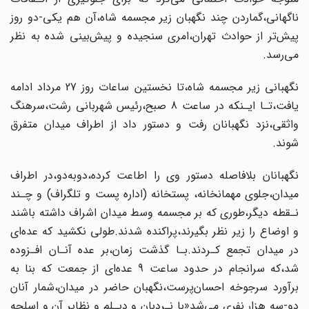
ناگهانی‌،گماردن‌ چند‌ نگهبان زیر مجسمه شاه،آن هم یکی-دو روز
پیش‌تر از حوادث تهران،امری‌ سنجیده‌ و پیش‌بینی شده به نظر
می‌رسد.
نگهبانی زیر مجسمه شاه،تا نخستین ساعات روز‌ 27‌ مرداد‌ ادامه
یافت،تـا ایـنکه در ساعت 8 صبح،رئیس شهربانی رشت،سرهنگ
واثقی،نزد نگهبانان‌ رفت‌ و دستور داد از اطراف میدان متفرق
شوند.
نگهبانان بلافاصله دستور وی را اطاعت‌ کرده‌،دوبه‌دو‌،در اطراف
میدان،جلوی‌ مهمانخانه، پستخانه (اداره پست و تلگراف) و چـند
نـقطه دیگر،طوری که بر‌ مجسمه‌ وسط میدان اشراف داشته باشند
و اوضاع را زیر نظر بگیرند،پراکنده شدند‌.طولی‌ نکشید‌ که عده‌ای‌
در میدان تجمع کـردند.بـا گذشت زمان،بر عده آنـان افـزوده
شد،که‌ سرانجام‌ در‌ حدود ساعت‌ 9 عده‌ای از جمعت که بنا به
برآورد سرجوخه احسان‌پرست،نگهبان‌ حاضر‌ در میدان،شمار آنان
دو-سه هزار نفری می‌شد«با نـردبان و دیـلم و نظایر آن و اسلحه