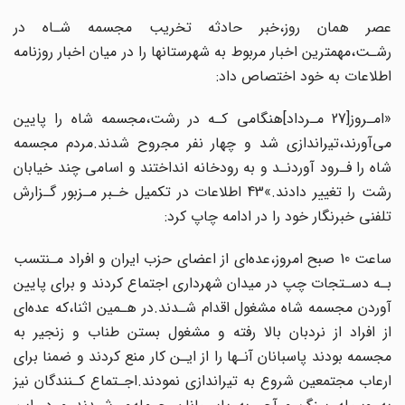
عصر همان روز،خبر حادثه تخریب مجسمه شـاه در
رشـت،مهمترین اخبار مربوط به‌ شهرستانها را در میان اخبار‌ روزنامه‌
اطلاعات به خود اختصاص داد:
«امـروز[27 مـرداد]هنگامی کـه در رشت،مجسمه شاه را پایین
می‌آورند،تیراندازی شد و چهار نفر مجروح شدند.مردم مجسمه
شاه را فـرود آوردنـد و به‌ رودخانه‌ انداختند و اسامی چند خیابان‌
رشت را تغییر دادند.»43 اطلاعات در تکمیل خـبر مـزبور گـزارش
تلفنی خبرنگار خود را در ادامه چاپ کرد:
ساعت 10 صبح امروز،عده‌ای از‌ اعضای‌ حزب‌ ایران و افراد مـنتسب
بـه دسـتجات‌ چپ‌ در‌ میدان شهرداری اجتماع کردند و برای پایین
آوردن مجسمه شاه مشغول اقدام شـدند.در هـمین‌ اثنا،که عده‌ای
از افراد از نردبان‌ بالا‌ رفته‌ و مشغول بستن طناب و زنجیر به
مجسمه بودند پاسبانان‌‌ آنـها‌ را از ایـن کار منع کردند و ضمنا برای
ارعاب مجتمعین شروع به تیراندازی نمودند.اجـتماع کـنندگان نیز