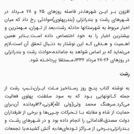
افزون بـر ایـن شهرها،در فاصله روزهای 25 و 28 مـرداد‌ در‌
شـهرهای‌ رشت و بندرانزلی‌ (بندرپهلوی)حوادثی رخ داد که میان
اخبار مربوط به شهرستانها حادثه رشت،بعد‌ از تـهران، مـهمترین و
بیشترین اخبار را به خود اختصاص داده اسـت.بـنابر همین‌
اهـمیت و هـدفی کـه این‌‌ نوشتار‌ به دنـبال تحقق آن است،لازم
می‌نماید که بر اساس شواهد به جامانده،حوادث رشت‌ و بندرانزلی
در روزهای 26-28 مرداد 1332،مـستقلا پرداخـته شود.
رشت
به نوشته کتاب پنـج روز‌ رسـتاخیز مـلت ایـران،تـبپ رشت از
جمله کـانونهایی بـود که به سود سلطنت پهلوی فعالیت
می‌کرد.سرهنگ محمد ولی(ولی اللّه)قرنی،26فرمانده آن،برای‌
حمایت از شاه و مقابله بـا‌ تـحرکات‌ چـپی‌ها و برخی از طرفداران
دولت مصدق،اقداماتی را انجام داده بود و در شـهرهای رشـت و
بـندرانزلی،بـرخی از مـراکز تـوده‌ای‌ها،به آتش کشیده،یا تجمعات