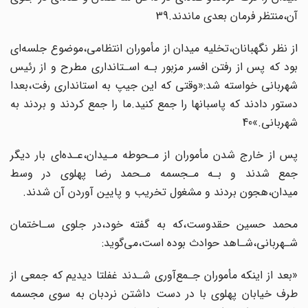
آن،منتظر فرمان بعدی ماندند.39
از نظر نگهبانان،تخلیه میدان از مأموران انتظامی‌،موضوع‌ جلسه‌ای
بود که پس از‌ رفتن‌ افسر مزبور بـه اسـتانداری مطرح و از رئیس
شهربانی خواسته شد:«وقتی که این جیپ به استانداری‌ رفت،بعدا
دستور دادند که پاسبانها را جمع‌ کنید‌.ما را جمع کردند‌ و بردند‌ به
شهربانی.»40
پس از خارج شدن مأموران از مـحوطه مـیدان،عـده‌ای بار دیگر
جمع شدند و بـه مـجسمه‌ مـحمد رضا پهلوی در وسط
میدان،هجون بردند و مشغول تخریب و پایین آوردن‌ آن‌ شدند.
محمد حسین حقدوست،که به گفته خود،در جلوی سـاختمان
شـهربانی،شـاهد حوادث‌ بوده است،می‌گوید:
«بعد از اینکه مأموران جـمع‌آوری شـدند غفلتا دیدیم که جمعی از
طرف خیابان‌ پهلوی‌ با در‌ دست‌ داشتن نردبان به سوی مجسمه