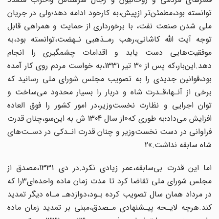
توانسته بود،مطمئن‌تر ازپیش،به کارخود ادامه‌ دهد؛ولی در جریان
ملی شدن صنعت نفت، با برخورداری از حمایت و همراهی قابل
توجه‌ آیت اللّه کاشانی،رهب‌ رمـذهبی‌ نـهضت،توانسته بود،به
موفقیت‌هایی دست یابد و اقدامات‌ چشمگیری را انجام
دهد.این‌بار،که پس از 30 تیر 1331،به خواست مردم روی کار آمده‌
بود،قوانین جدیدی را‌ به‌ تصویب مجلس شورای ملی رسانید که
برخی از آنـها،قـدرت شاه و دربار را بسیار محدود می‌ساخت و
توان اجرایی و نظارت نخست‌وزیر،در امور کشور را فوق العاده
افزایش می‌داد؛به‌ طوری‌ که‌«از سال 1304 ش به این‌سو‌،چنان‌ قدرت‌
فراوانی در دست نخست‌وزیر و چنان قدرت انـدکی در دسـت‌های
شاه سابقه نداشت.»2
اما این قدرت بی‌سابقه،عمر زیادی نکرد.در دی‌ 1331‌،مصدق‌ از
مجلس شورای ملی‌ تقاضا کرد تا مدت‌ زمان‌ ماده واحده‌ای‌3را که
در مرداد همان سال تصویب کرده بـود،دوازدهـ‌ مـاه دیگر تمدید
کند.هرچه لایـحه پیـشنهادی‌ مـصدق‌،مبنی‌ بر تمدید زمان ماده