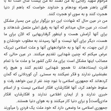
مرحوم شهید رجایی به من گفتند که من بیست سال است که با
آقای باهنر همراه بوده‏ام و خداوند خواست که باهم از دنیا
هجرت کنند و به سوی او هجرت کنند.
من در عین حال که شهادت این دو بزرگوار برای من بسیار مشکل
است، در عین حال، می‏دانم که آنها به رفیق اعلی متصل شده‏اند و
برای آنها آرامش هست و این‏طور گرفتاریهایی که الآن برای ما
هست، دیگر برای آنها نیست و آنها رسیدند به مطلوب خودشان و
از این جهت، به آنها و به خانواده‏های آنها و ملت اسلامی تبریک
عرض می‏کنم که چنین شهدایی تقدیم می‏کنند. در عین حالی که
مصائب اینها مشکل است برای ما، لکن کشور ما و ملت ما با تمام
قدرت ایستاده‏اند تا همچو شهدایی تقدیم کنند و هیچ راه
عقب‏نشینی ندارند و فکر نمی‏کنند به سستی. آن کوردلانی که گمان
کرده‏اند که جمهوری اسلامی با نبود چند نفر از بین خواهد رفت و
سقوط خواهد کرد، آنها افکارشان، افکار اسلامی نیست و از اسلام
خبری ندارند و از ایمان اطلاعی ندارند و افکارشان، افکار
مادی[است] و برای دنیا کار می‏کنند و به هوای دنیا هستند.
جمهوری اسلامی ما وضعی دارد که خود ملت یک فردی را می‏آورند