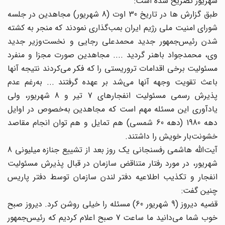
شهریور تصریح شده است:
طبق گزارش ها در تاریخ 30 اوت (8 شهریور) مجاهدین در جلسه
شورای امنیت ملی رژیم ایران بمب‌گذاری نمودند که منجر به کشته
شدن رئیس‌جمهور جدید محمدعلی رجایی و نخست‌وزیر جدید
وی، محمدجواد باهنر گردید .... مجاهدین صورت مجزا و منفرد
مسئولیت برخی اقدامات تروریستی را که فکر می‌کردند نتیجه آنها
باعث تقویت وجهه آنها می‌شد بر عهده گرفتند ... به‌رغم عدم
پذیرش رسمی مسئولیت انفجارهای 7 تیر و 8 شهریور، ولی
یادآوری این مسئله مهم است که مجاهدین به‌خصوص در اوایل
دهه 1980 (دهه 60 شمسی) هم تمایل و هم توان انجام مقاصد
خشونت‌بار خویش را داشتند.
آیت‌الله هاشمی ‌رفسنجانی یک روز بعد از تشییع جنازه میلیونی 8
شهریور، در مورد رفتار متناقض سازمان در قبال پذیرش مسئولیت
انفجار و تکذیب اطلاعیه دفتر لندن سازمان توسط دفتر پاریس
چنین گفت:
قضیه دیروز (9 شهریور 60) مسئله را خیلی روشن کرد. دیروز صبح
خوب شما می‌دانید ما ساعت 7 صبح اعلام کردیم که رئیس‌جمهور