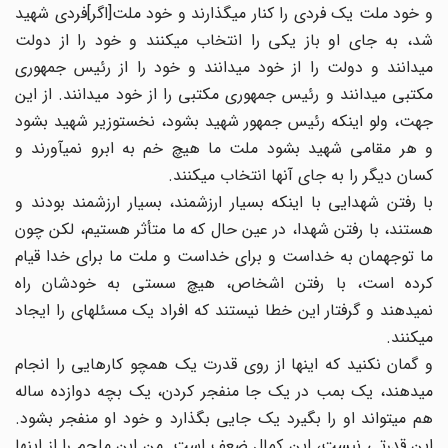
و خود ملت یک فردی را کنار می‏گذارند و خود ملت[اگر]فردی شهید
شد، به جای او باز یکی را انتخاب می‏کنند و خود را از دولت
می‏دانند و دولت را از خود می‏دانند و خود را از رئیس جمهوری
مکتبی می‏دانند و رئیس جمهوری مکتبی را از خود می‏دانند. از این
جهت، ولو اینکه رئیس جمهور شهید بشود، نخست‏وزیر شهید بشود
و هر مقامی شهید بشود ملت ما هیچ خم به ابرو نمی‏آورند و
کسان دیگر را به جای آنها انتخاب می‏کنند.
با رفتن شهدایی با اینکه بسیار ارزشمند، بسیار ارزشمند بودند و
هستند، با رفتن شهدا، در عین حال که ما متأثر هستیم، لکن چون
ما توجهمان به خداست و برای خداست و ملت ما برای خدا قیام
کرده است، با رفتن اشخاص، هیچ سستی به خودشان راه
نمی‏دهند و گرفتار این خطا نیستند که افراد یک مسئله‏ای را ایجاد
می‏کنند.
و گمان نکنید که اینها از روی قدرت یک همچو کارهایی را انجام
می‏دهند، یک بمب در یک جا منفجر کردن، یک بچه دوازده ساله
هم می‏تواند او را بگیرد یک جایی بگذارد و خود او منفجر بشود.
این قدرتی نیست، این کمال ضعف است. من ابن ‏ملجم را از اینها