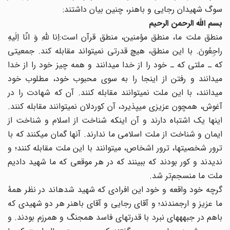
سوگ شهیدان رجایی و باهنر، چنین بیان داشتند:
بسم الله‏ الرحمن الرحیم
منطق ملت ما، منطق مؤمنین، منطق قرآن است:اِنا لله‏ِ وَ انّا اِلَیهِ
راجِعُونَ. با این منطق، هیچ قدرتی نمی‏تواند مقابله کند. جمعیتی
که ـ ملتی که ـ خود را از خدا می‏دانند و همه چیز خود را از خدا
می‏دانند و رفتن از اینجا را به سوی محبوب خود، مطلوب خود
می‏دانند، با این ملت نمی‏توانند مقابله کنند. آن که شهادت را در
آغوش، همچون عزیزی می‏پذیرد، آن کوردلان نمی‏توانند مقابله کنند.
اینها یک اشتباه دارند و آن اینکه شناخت از اسلام و شناخت از
ایمان و شناخت از ملت اسلامی ما ندارند. آنها گمان می‏کنند که با
ترور شخصیتها، ترور اشخاص، می‏توانند با این ملت مقابله کنند؛ و
ندیدند و کور بودند که ببینند که در هر موقعی که ما شهید دادیم
ملت ما منسجم‌تر شد.
گرچه خود واقعه و خود این افرادی که شهید شده‏اند در نظر همۀ
ما عزیز و ارجمندند؛ و آقای رجایی و آقای باهنر هر دو شهیدی که
باهم در جبهه‏های نبرد با قدرتهای فاسد همجنگ و همرزم بودند. و