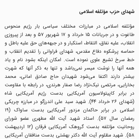
شهدای حزب مؤتلفه اسلامی
مؤتلفه اسلامی در مبارزات مختلف سیاسی بار رژیم منحوس
طاغوت و در جریانات ۱۵ خرداد و ۱۷ شهریور ۵۷ و بعد از پیروزی
انقلاب، علیه نفاق، التقاط، استکبار و در جبهه‌های حق علیه باطل و
حماسه پرشکوه دفاع مقدس، شهدای فراوانی را تقدیم انقلاب و
خط سرخ تشیع علوی نموده است. امکان اینکه بشود نام و یاد
همه آنها را نوشت میسر نمی‌باشد و تنها به ذکر آنها که شهرت
بیشتر دارند اکتفا می‌شود شهیدان حاج صادق امانی، محمد
بخارایی، مرتضی نیک‌نژاد رضا صفار هرندی، در رابطه با مقاومت
در برابر کاپیتولاسیون آمریکایی بدست رژیم آمریکایی شاه
(شهدای ۲۶ خرداد ۴۴). شهید سید علی اندرزگو در مبارزه چریکی
اسلامی در برابر حاکمان مزدور آمریکایی بدست ساواک (۱۹
رمضان سال ۵۷). استاد شهید آیت الله مطهری عضو شورای
روحانیت مؤتلفه بدست گروهک آمریکایی فرقان (۱۲ اردیبهشت
۵۸). شهید مظلوم آیت الله دکتر بهشتی بدست منافقان آمریکایی