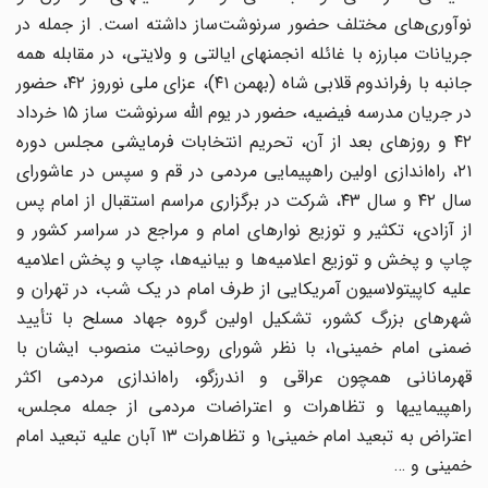
نوآوری‌های مختلف حضور سرنوشت‌ساز داشته است. از جمله در
جریانات مبارزه با غائله انجمنهای ایالتی و ولایتی، در مقابله همه
جانبه با رفراندوم قلابی شاه (بهمن ۴۱)، عزای ملی نوروز ۴۲، حضور
در جریان مدرسه فیضیه، حضور در یوم الله سرنوشت ساز ۱۵ خرداد
۴۲ و روزهای بعد از آن، تحریم انتخابات فرمایشی مجلس دوره
۲۱، راه‌اندازی اولین راهپیمایی مردمی در قم و سپس در عاشورای
سال ۴۲ و سال ۴۳، شرکت در برگزاری مراسم استقبال از امام پس
از آزادی، تکثیر و توزیع نوارهای امام و مراجع در سراسر کشور و
چاپ و پخش و توزیع اعلامیه‌ها و بیانیه‌ها، چاپ و پخش اعلامیه
علیه کاپیتولاسیون آمریکایی از طرف امام در یک شب، در تهران و
شهرهای بزرگ کشور، تشکیل اولین گروه جهاد مسلح با تأیید
ضمنی امام خمینی۱، با نظر شورای روحانیت منصوب ایشان با
قهرمانانی همچون عراقی و اندرزگو، راه‌اندازی مردمی اکثر
راهپیماییها و تظاهرات و اعتراضات مردمی از جمله مجلس،
اعتراض به تبعید امام خمینی۱ و تظاهرات ۱۳ آبان علیه تبعید امام
خمینی و …