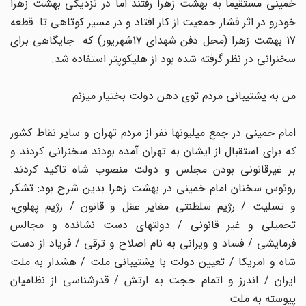
خمینی مستقیماً به بهشت زهرا رفتند اما در نزدیکی بهشت زهرا
خودرو در اثر فشار جمعیت از کار افتاد و در مسیر کوتاهی تا قطعه
17 بهشت زهرا (محل دفن شهدای 17شهریور) که جایگاهی برای
سخنرانی در نظر گرفته شده بود از هلیکوپتر استفاده شد.
من به پشتیبانی مردم توی دهن دولت بختیار میزنم
امام خمینی در جمع میلیونها نفر از مردم تهران و سایر نقاط کشور
که برای استقبال از ایشان به تهران آمده بودند سخنرانی کردند و
بر غیرقانونی بودن مجلس و دولت منصوب شاه تاکید کردند.
روئوس سخنان امام خمینی در بهشت زهرا بدین شرح بود: تشکر
و تسلیت / رژیم سلطنتی مغایر عقل و قانون / رژیم پهلوی،
تحمیلی و غیر قانونی / دولتهای دست نشانده و مجالس
فرمایشی / فساد و ویرانی به نام اصلاح و ترقی / فریاد از دست
شاه و امریکا / تعیین دولت با پشتیبانی ملت / هشدار به ملت
ایران / اندرز و اتمام حجت به ارتش / قدرشناسی از نظامیان
پیوسته به ملت