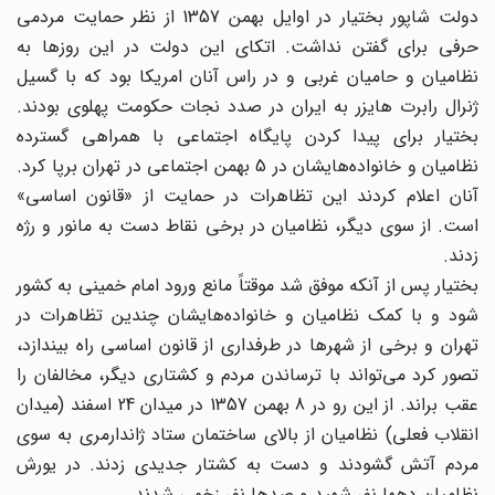
دولت شاپور بختیار در اوایل بهمن 1357 از نظر حمایت مردمی
حرفی برای گفتن نداشت. اتکای این دولت در این روزها به
نظامیان و حامیان غربی و در راس آنان امریکا بود که با گسیل
ژنرال رابرت هایزر به ایران در صدد نجات حکومت پهلوی بودند.
بختیار برای پیدا کردن پایگاه اجتماعی با همراهی گسترده
نظامیان و خانواده‌هایشان در 5 بهمن اجتماعی در تهران برپا کرد.
آنان اعلام کردند این تظاهرات در حمایت از «قانون اساسی»
است. از سوی دیگر، نظامیان در برخی نقاط دست به مانور و رژه
زدند.
بختیار پس از آنکه موفق شد موقتاً مانع ورود امام خمینی به کشور
شود و با کمک نظامیان و خانواده‌هایشان چندین تظاهرات در
تهران و برخی از شهرها در طرفداری از قانون اساسی راه بیندازد،
تصور کرد می‌تواند با ترساندن مردم و کشتاری دیگر، مخالفان را
عقب براند. از این رو در 8 بهمن 1357 در میدان 24 اسفند (میدان
انقلاب فعلی) نظامیان از بالای ساختمان ستاد ژاندارمری به سوی
مردم آتش گشودند و دست به کشتار جدیدی زدند. در یورش
نظامیان دهها نفر شهید و صدها نفر زخمی شدند.