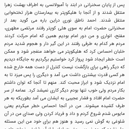
پس از پایان سخنرانی در ابتد با آمبولانسی به اطراف بهشت زهرا
منتقل شدند و از آنجا با هلیکوپتر به بیمارستان هزار تختخوابی
منتقل شدند. احمد ناطق نوری دراین باره می گوید بعد از
سخنرانى حضرت امام به‌ سوى هلى کوپتر رفتند مرتضی مطهرى،
مفتح، انوارى و من دور امام بودیم همین که‌ امام حرکت کردند
مردم هر کدام به‌ طرفى رفتند در این گیر دار و هجوم شدید مردم
خلبان احساس کرد که‌ هلیکوپتر مى خواهد منفجر شود و ممکن
است خطر ایجاد شود پرواز کرد خواستیم برگردیم به‌ جایگاه‌ دیدیم
که‌ دیگر راهى براى بازگشت نیست کنترل از دست همه‌ خارج شده‌
هر کسى قدرت بیشترى داشت مى آمد و دیگرى را پس میزد تا به‌
امام نزدیک شود و ابراز محبت کند. منهم تا آنجا که‌ توان داشتم
بکار مردم ولى خوب تنها بودم دیگر کارى نمیشد کرد. عمامه‌ از سر
حضرت امام افتاد و فشار عجیبى به‌ ایشان مى آمد بطوریکه‌ به‌ هر
طرف کشیده‌ میشوند. من در آنجا احساس خطر میکردم یعنى
مایوس شدم شروع کردم و داد و فریاد کردن ولى صداى من در آن
شلوغى به‌ گوش نمی رسید و هنوز هم براى خود من این مسئله‌