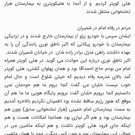
هلى کوپتر کردیم. و از آنجا با هلیکوپتری به بیمارستان هزار
تختخوابی منتقل شدند.
مردم در رفاه امام در شمیران
ایشان سپس با خودرو پژو از بیمارستان خارج شدند و در نزدیکی
بیمارستان با خودرو پیکانی که اکبر ناطق نوری رانندگی آن را به
عهده داشتند راهی منزل برادر زاده شان در خیابان شمیران شدند.
اکبر ناطق نوری درباره این حوادث می گوید: در هلى کوپتر همراه‌
امام من بودم حاج احمدآقا بود و همان پهلوان کشتى، هلى کوپتر
آمد بالاى مدرسه‌ رفاه‌ دیدیم که‌ خیلى شلوغ است و حال امام
خوب نیست خلبان می گفت کجا بروم ما هم خودمان نمی
دانستیم کجا برویم خلبان گفت برویم پایگاه‌ هویى ما ما هم آن
موقع که‌ هنوز رژیم ساقط نشده‌ بود اطمینان نکردیم بالاخره‌ آمدیم
به‌ سمت بیمارستان امام خمینى (هزار تختخوابى سابق) چون هم
بیمارستان بود و هم اگر نیازى بود همانجا امکانات هست و هم
اینکه‌ جاى فرود هلى کوپتر داشت و هم اینکه‌ ماشین من در
حوالى این بیمارستان بود و چون کس دیگرى نبود با همان ماشین