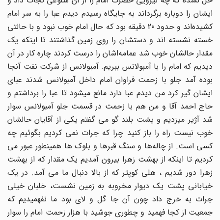
حل نشده‌ که‌ چه‌ نیرویى حضرت امام را از آن شلوغى نجات داد و
ایشان را دوباره‌ برگرداند به‌ جایگاه‌ رسیدم دیدم عبا را به‌ سر امام
کشیده‌اند و حدود 20 دقیقه‌ بود که‌ حال امام خوب نبود و با حالتى
خسته‌ نشسته‌ اند و دستشان را روى زمین گذاشتند تا اینکه‌ یک
مقدار حالشان خوب شد عمامه‌اشان را درست کردند چاره‌ کار در آن
دیدیم که‌ امام را با آمبولانس ببریم. آمبولانس از شرکت نفت آنجا
بوده‌ آمد جلو با زحمت فراوان امام داخل آمبولانس شدند عباى
ایشان گیر کرد من دیدم عبا دارد مانع میشود تا عبا را برداشتم و
حاج احمد آقا و من هم با زحمت در قسمت جلو آمبولانس سوار
شد آژیر میزدیم و پشت بلند گو می گفتم یکى از آقایان حالشان
خوب نیست راه‌ را باز کنید چرا که‌ جرات نمی کردیم بگوئیم چه‌
کسى است. از چاله‌ها و سنگ قبرها و بلوک ها همینطور عبور می
کردیم تا اینکه‌ از بهشت زهرا بیرون آمدیم یک مقدار که‌ از بهشت
زهرا دور شدیم ، هلى کوپتر که‌ از بالا دنبال ما مى آمد. در یک
خیابانى پشت یک دیوار مخروبه‌ به‌ زمین نشست، خلبان خیلى
جرات به‌ خرج داد چون آن جا گل و لاى بود ما نفهمیدیم که‌
جمعیت از کجا فهمید و چطورى جوشید با هزار زحمت امام را سوار