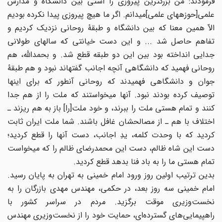
فرمودند: من بزرگترین پیروزی را آشتی بین دانشگاه و مدارس
علمی[حوزه‏های علمی]می‏دانم. اگر ما هیچ پیروزی پیدا نکرده بودیم
الاّ همین معنا که بین دانشگاه و طبقۀ روحانی نزدیک کردیم و
تفاهم حاصل شد ... و این دست خیانتی که سالهای طولانی
جدایی انداخته بود بین این دو طبقه قطع شد. و بحمداللّه‏، هم
روحانی فهمید که دانشگاهی آنچه اجانب گفته‏اند نبود و هم طبقۀ
جوان و دانشگاهی فهمیدند که روحانی آنطور که برای اینها
توصیف کرده بودند نبود. آنها می‏خواستند که ملت را از هم جدا
کنند و تمام هستی ملت را ببرند، و خود ملت[را] باز به هم ریزند ـ
اختلاف با هم ـ از مصالحشان غافل باشند. شما ملت ایران ثابت
کردید که با وحدت کلمه، یدِ اجانب، دست آنها را قطع کردید؛
دست این شاه ظالم، دست این محمدرضای ظالم را که می‏خواست
تمام هستی ما را به باد فنا بدهد قطع کردید.
بدین ترتیب اولین روز ورود امام خمینی به تهران به پایان رسید.
امام خمینی سه روز بعد، در حکمی، مهندس مهدی بازرگان را به
نخست‌وزیری موقت برگزید. مردم در سراسر کشور با
راهپیمایی‌های گسترده‌ای، حمایت خود را از نخست‌وزیری مهندس