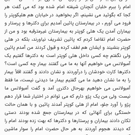
امام را ببرم خلبان آنچنان شیفته‌ امام شده‌ بود که‌ می گفت هر
کجا که‌ بگوئید می نشینم، اگر بخواهید در خیابان هم هلیکوپتر را
فرود مى آورم ، در بیمارستان پائین آمدیم براى دکترها و پرستار و
بیماران آمدن یک هلى کوپتر به‌ بیمارستان غیرمترقبه‌ بود و من از
حضرت امام تقاضا کردم که‌ پائین تشریف نیاورند، بلکه‌ در هلى
کوپتر بنشیند و ایشان هم لطف کرده‌ و قبول کردند من آمدم پائین
ولى نگفتم چه‌ کسى داخل هلى کوپتر است به‌ دکترها گفتیم یک
آمبولانس می خواهیم آنها به‌ ما می گفتند بیمار چه‌ کسى است؟
دکترها کارت خودشان را درآوردند و نشان دادند و گفتند اقلاً بیمار
را به‌ ما نشان دهید ما می گفتیم بیمار ما دیدنى نیست، ما فقط
آمبولانس می خواهیم بهرحال دکترى آمد و گفت آمبولانس ما
نیست ولى من یک پژو دارم که‌ می توانم در اختیار شما قرار دهم
پژو را آورد جلو، امام از هلى کوپتر آمدند پائین و با همان حالت
خستگى براى آنهائى که‌ در بیمارستان جمع شده‌ بودند دستى
تکان دادند بیماران و پرستارها و دکترها که‌ بهت زده‌ بودند امام را
که‌ دیدند هجوم آوردند به‌ هر حال حضرت امام را سوار ماشین