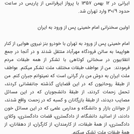
ایرانی در 12 بهمن 1357 با پرواز ایرفرانس از پاریس در ساعت
حدود 30/9 وارد تهران شد.
اولین سخنرانی امام خمینی پس از ورود به ایران
امام خمینی پس از ورود به تهران با خودرو بنز نیروی هوایی از کنار
هواپیما به سالن فرودگاه مهرآباد منتقل شدند و در آنجا در جمع
انقلابیون در سخنانی کوتاهی با تشکر از همه طبقات مردم
فرمودند: من از عواطف طبقات مختلف ملت تشکر می‏کنم. عواطف
ملت ایران به دوش من بار گرانی است که نمی‏توانم جبران کنم. من
از طبقۀ روحانیون که در این قضایای گذشته جانفشانی کردند،
تحمل زحمات کردند، از طبقۀ دانشجویان که در این مسائل
مصایب دیدند، از طبقۀ بازرگانان و کسبه که در زحمت واقع شدند،
از جوانان بازار و دانشگاه و مدارس علمی که در این مسائل خون
دادند، از اساتید دانشگاه، از دادگستری، قضات دادگستری، وکلای
دادگستری، از همۀ طبقات، از کارمندان، از کارگران، از دهقانان، از
همۀ طبقات ملت تشکر می‏کنم.