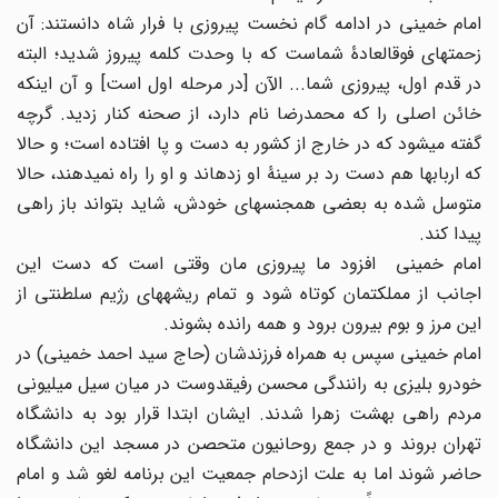
امام خمینی در ادامه گام نخست پیروزی با فرار شاه دانستند: آن
زحمتهای فوق‏العادۀ شماست که با وحدت کلمه پیروز شدید؛ البته
در قدم اول، پیروزی شما... الآن [در مرحله اول است] و آن اینکه
خائن اصلی را که محمدرضا نام دارد، از صحنه کنار زدید. گرچه
گفته می‏شود که در خارج از کشور به دست و پا افتاده است؛ و حالا
که اربابها هم دست رد بر سینۀ او زده‏اند و او را راه نمی‏دهند، حالا
متوسل شده به بعضی همجنسهای خودش، شاید بتواند باز راهی
پیدا کند.
امام خمینی افزود ما پیروزی مان وقتی است که دست این
اجانب از مملکتمان کوتاه شود و تمام ریشه‏های رژیم سلطنتی از
این مرز و بوم بیرون برود و همه رانده بشوند.
امام خمینی سپس به همراه فرزندشان (حاج سید احمد خمینی) در
خودرو بلیزی به رانندگی محسن رفیقدوست در میان سیل میلیونی
مردم راهی بهشت زهرا شدند. ایشان ابتدا قرار بود به دانشگاه
تهران بروند و در جمع روحانیون متحصن در مسجد این دانشگاه
حاضر شوند اما به علت ازدحام جمعیت این برنامه لغو شد و امام