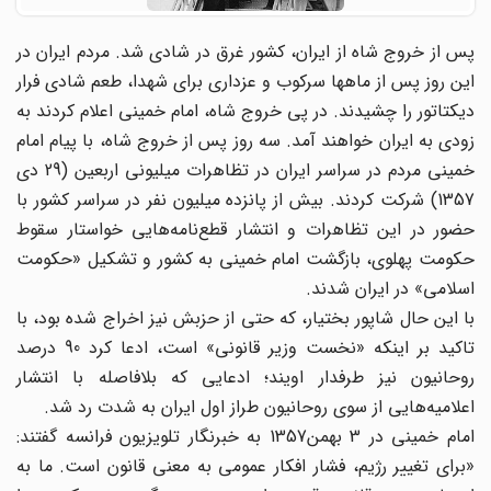
پس از خروج شاه از ایران، کشور غرق در شادی شد. مردم ایران در
این روز پس از ماهها سرکوب و عزداری برای شهدا، طعم شادی فرار
دیکتاتور را چشیدند. در پی خروج شاه، امام خمینی اعلام کردند به
زودی به ایران خواهند آمد. سه روز پس از خروج شاه، با پیام امام
خمینی مردم در سراسر ایران در تظاهرات میلیونی اربعین (29 دی
1357) شرکت کردند. بیش از پانزده میلیون نفر در سراسر کشور با
حضور در این تظاهرات و انتشار قطع‌نامه‌هایی خواستار سقوط
حکومت پهلوی، بازگشت امام خمینی به کشور و تشکیل «حکومت
اسلامی» در ایران شدند.
با این حال شاپور بختیار، که حتی از حزبش نیز اخراج شده بود، با
تاکید بر اینکه «نخست وزیر قانونی» است، ادعا کرد 90 درصد
روحانیون نیز طرفدار اویند؛ ادعایی که بلافاصله با انتشار
اعلامیه‌هایی از سوی روحانیون طراز اول ایران به شدت رد شد.
امام خمینی در 3 بهمن1357 به خبرنگار تلویزیون فرانسه گفتند:
«برای تغییر رژیم، فشار افکار عمومی به معنی قانون است. ما به