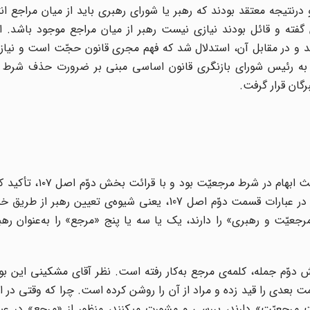
 درنتیجه معتقد بودند که رهبر یا شورای رهبری باید از میان مراجع ا
گفته و قائل بودند نیازی نیست رهبر از میان مراجع موجود باشد. ای
 و در مقابل آن، استدلال شد که فهم مجری قانون حجّت است و نیازی
م به رئیس شورای بازنگری قانون اساسی مبنی بر ضرورت حذف شرط م
گان قرار گرفت.
آقای مشکینی رئیس مجلس خبرگان رهبری مطرح‌کننده‌ی بحث ا
از ورود به بحث انتخاب رهبر، این مسئله باید حل شود. اگر در عبارات قسمت دوّم اصل 107، یعنی شیوه‌ی تع
عیّت و رهبری» را دارند، یک یا سه یا پنج «مرجع» را به‌عنوان رهب
ش دوّم جمله، کلمه‌ی مرجع به‌کار رفته است. نظر آقای مشکینی این بو
 بعدی را قید زده و مراد از آن را روشن کرده است. چرا که وقتی در ا
 مرجعیّت» دارند، بررسی و مشورت میکنند، منظور از «مرجع» در عبا