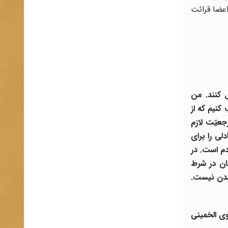
عضا قرائت
 کنند. من
کنیم که از
جعیّت لازم
لی را برای
دم است. در
ان در شرط
شدن نیست.
سوی الخمینی