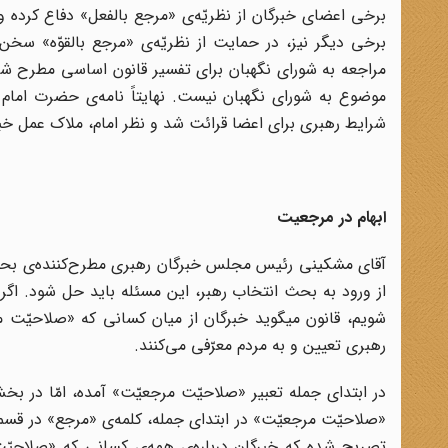
برخی اعضای خبرگان از نظریّه‌ی «مرجع بالفعل» دفاع کرده و
برخی دیگر نیز، در حمایت از نظریّه‌ی «مرجع بالقوّه» سخن 
مراجعه به شورای نگهبان برای تفسیر قانون اساسی مطرح شد
موضوع به شورای نگهبان نیست. نهایتاً نامه‌ی حضرت اما
شرایط رهبری برای اعضا قرائت شد و نظر امام، ملاک عمل خبر
ابهام در مرجعیت
شویم، قانون میگوید خبرگان از میان کسانی که «صلاحیّت مرج
رهبری تعیین و به مردم معرّفی می‌کنند.
در ابتدای جمله تعبیر «صلاحیّت مرجعیّت» آمده، امّا در بخ
«صلاحیّت مرجعیّت» در ابتدای جمله، کلمه‌ی «مرجع» در قسمت
تصریح شده که خبرگان درباره‌ی همه‌ی کسانی که «صلاحیّت