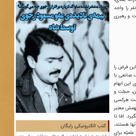
ر را واجد
ّت و رهبری
این فرض را
 صانعی با
 این ابهام
ون، حجّت و
دست هرکسی
همش معتبر
د. امّا تا
نها هستند،
کتب الکترونیکی رایگان
لمیّه برای