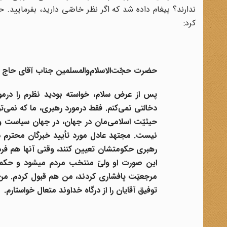
ندارند؟ پیغام داده شد که اگر نظر خاصّی دارید، بفرمایید.
کرد:
حضرت حجّت
الاسلام
والمسلمین جناب آقای حاج
پس از عرض سلام، خواسته بودید نظرم را درمور
دخالتی نمی‌کنم. فقط درمورد رهبری، ما که نمی‌ت
حیثیّت اسلامی
مان در جهان، در جهان سیاست و ن
نیست. مجتهد عادل مورد تأیید خبرگان محترم سرا
رهبری حکومتشان تعیین کنند، وقتی آنها هم فردی
این صورت او ولیّ منتخب مردم میشود و حکمش
مرجعیّت پافشاری کردند، من هم قبول کردم. من 
توفیق آقایان را از درگاه خداوند متعال خواستارم.