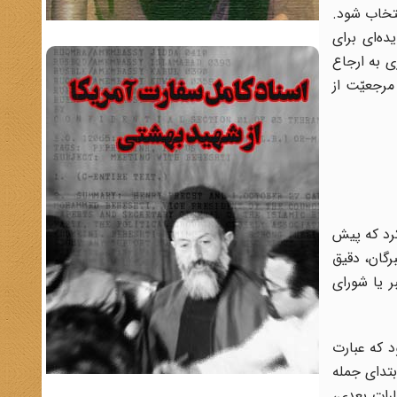
نتخاب شود.
ده‌ای برای
 به ارجاع
رجعیّت از
بهام در شرط مرجعیّت بود و با قرائت بخش دوّم اصل ۱۰۷، تأکید کرد که پیش
یین رهبر از طریق خبرگان، دقیق
ر یا شورای
د که عبارت
بتدای جمله
رات بعدی،