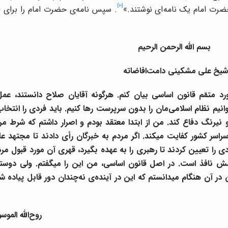
[10]
 حضرت امام یک نامه
ای نوشتند.»
. سپس نامه
ی حضرت امام را برای ا
بسم الله الرحمن الرحیم
 شیخ علی مشکینی دامت
افاضاته
د متمّم قانون اساسی بیان کنم. هرگونه آقایان صلاح دانستند، عمل
وانیم نظام اسلامی
مان را بدون سرپرست رها کنیم. باید فردی را انتخاب 
یرنگ دفاع کند. من از ابتدا معتقد بودم و اصرار داشتم که شرط مر
سر کشور کفایت میکند. اگر مردم به خبرگان رأی دادند تا مجتهد عاد
 را تعیین کردند تا رهبری را به عهده بگیرد، قهری آن مورد قبول مر
 نافذ است. در اصل قانون اساسی، من این را میگفتم. ولی دوست
در آن هنگام میدانستم که این در آینده
ی نه
چندان دور قابل پیاده 
روح
الله المو