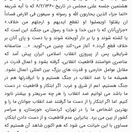
هشتمین جلسه علنی مجلس در تاریخ 8/2/1360 که با آیه شریفه
«انما جزاء الذین یحاربون الله و رسوله و سیعون فی الارض فساداً‌
ان یقتلوا اویصلبوا او تقطع ایدیهم و ارجلهم من خلاف.»
«جزای‌آنان که با دین خدا و خدا و رسول می جنگند این است که
یا کشته شوند و یا بر دار آویخته شوند و یا دست و پای آنان بر
خلاف قطع گردد.» آغاز می¬کند چنین می¬گوید: «... متاسفانه
شرایطی پس از پیروزی انقلاب اسلامی ایران پیش آمد که
عناصری خواستند قاطعیت انقلابی، گرفته بشود و اعمال قدرت در
مقابل عوامل خارجی و قدرت های بزرگ بین المللی اعمال نشود.
همیشه ما با ضد انقلاب در جنگ هستیم و با ابرقدرتها هم در
جنگ هستیم، اعم از شرق و غرب. اگر ابتکار و قاطعیت در دست
ما باشد می توانیم ضد انقلاب را هر چه سریعتر و بیشتر نابود
کنیم. اما اگر ابتکار را از دست ما گرفتند ضد انقلاب جوانان ما را و
بهترین اشخاص ما را در تهران، کردستان، خوزستان، و سراسر
کشور از بین می برد. بنابراین عدم قاطعیت و از دست دادن ابتکار،
مساوی با این خیانت می شود که هم اکنون شاهد آن هستیم که