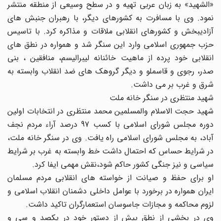
«الشهید» به زبان عربی تهیه و در سطح وسیعی از منطقه منتشر
نمود. وی با مسافرت به کشورهای دیگر، ‌با رهبران جنبش های
آزادیبخش و کشورهای انقلابی ملاقات و مذاکره کرد. با تاسیس
حزب جمهوری اسلامی وارد این سنگر شد و همواره در نطق های
انقلابی خود پرده از ماهیت خائنانه لیبرالیسم، منافقین ، بنی
صدر، رجوی و قاسملو و دیگر گروهک های ضد انقلاب وابسته به
شرق و غرب بر می داشت.
شهید منتظری در سنگر خانه ملت
شهید حجت الاسلام والمسلمین محمد منتظری در انتخابات اولین
دوره مجلس شورای اسلامی با کسب 97 درصد آراء مردم نجف
آباد، به مجلس شورای اسلامی راه یافت. وی در سنگر خانه ملت،
در شرایط حساس که احتمال داشت خط وابسته به غرب بر شرایط
سیاسی و نیز جنگی کشور حاکم شود،‌نقش مهمی ایفا کرد.
او برای حفظ و صیانت از خواسته های انقلابی مردم مسلمان
ایران همواره در برخورد با عوامل داخلی دشمنان انقلاب اسلامی و
لزوم محاکمه و مجازات جاسوسان استعمارگران تاکید داشت.
وی در بخشی از نطق پیش از دستور خود در یکصد و سی و