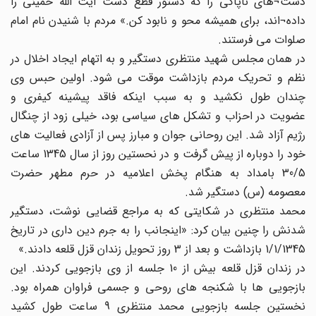
دست¬های ناپاکی را که دستور قطع دست آیت الله خمینی را
داده¬اند، برای همیشه محو و نابود کن.» مردم با شنیدن نام امام
صلوات می فرستند.
در همان مجلس شهید منتظری دستگیر و به اتهام ایجاد اخلال در
نظم و تحریک مردم بازداشت موقت می شود. اولین حبس وی
چندان طول نکشید و به سبب اینکه فاقد پیشینه کیفری و
عضویت در احزاب و تشکل های سیاسی بود، خیلی زود از چنگال
رژیم آزاد شد. این روحانی جوان و مبارز پس از آزادی فعالیت های
خود را دوباره از پیش گرفت و در نحستین روز از سال 1345 ساعت
30/5 بامداد به هنگام پخش اعلامیه در حرم مطهر حضرت
معصومه (س) دستگیر شد.
محمد منتظری در شکایتی که به مراجع قضایی نوشت، دستگیر
شدنش را چنین بیان کرد: «اینجانب را به جرم دین داری در تاریخ
1/1/1345 بازداشت و بعد از 3 روز تحویل زندان قزل قلعه دادند.»
در زندان قزل قلعه بیش از 10 جلسه از وی بازجویی کردند. این
بازجویی ها با شکنجه های روحی و جسمی فراوان همراه بود.
نخستین جلسه بازجویی محمد منتظری 9 ساعت طول کشید