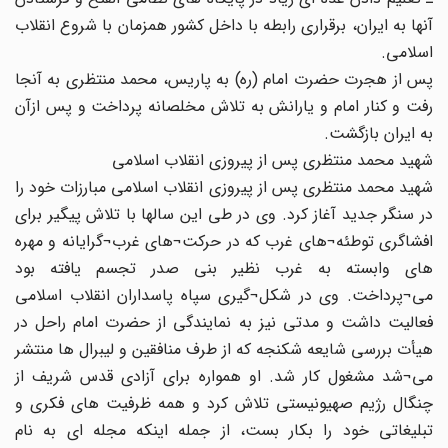
آنها به ایران، برقراری رابطه با داخل کشور همزمان با شروع انقلاب
اسلامی.
پس از هجرت حضرت امام (ره) به پاریس، محمد منتظری به آنجا
رفت و کنار امام و یارانش به تلاش مخلصانه پرداخت و پس ازآن
به ایران بازگشت.
شهید محمد منتظری پس از پیروزی انقلاب اسلامی
شهید محمد منتظری پس از پیروزی انقلاب اسلامی مبارزات خود را
در سنگر جدید آغاز کرد. وی در طی این سالها با تلاش پیگیر برای
افشاگری توطئه¬های غرب که در حرکت¬های غرب¬گرایانه و مهره
های وابسته به غرب نظیر بنی صدر تجسم یافته بود
می¬پرداخت. وی در شکل¬گیری سپاه پاسداران انقلاب اسلامی
فعالیت داشت و مدتی نیز به نمایندگی از حضرت امام راحل در
هیأت بررسی شایعه شکنجه که از طرف منافقین و لیبرال ها منتشر
می¬شد مشغول کار شد. او همواره برای آزادی قدس شریف از
چنگال رژیم صهیونیستی تلاش کرد و همه ظرفیت های فکری و
تبلیغاتی خود را بکار بست، از جمله اینکه مجله ای به نام