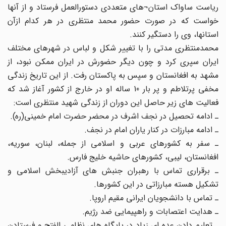
ریاست ساواک استان¬های متعددی دستورالعمل فرستاد و از آنها
خواست که در صورت حضور محمد منتظری در هر کدام ازآن
استانها، وی را دستگیر کنند.
محمدمنتظری مدتی را با تغییر شکل و لباس در شهرهای مختلف
ایران سپری کرد و چون دیگر حضورش در ایران ممکن نبود، از
مشهد به افغانستان و سپس به پاکستان رفت. از این تاریخ زندگی
مخفی پرتلاطم و پر بار 10 ساله او در خارج از کشور آغاز شد که
فعالیت های زیر حاصل این دوران از زندگی شهید منتظری است:‌
ـ ادامه تحصیل در نجف اشرف در محضر حضرت امام خمینی(ره).
ـ ادامه مبارزات در کنار یاران امام در نجف.
ـ سفر به کشورهای عربی و اسلامی از جمله، لبنان، سوریه،
افغانستان، لیبی، کشورهای حاشیه خلیج فارس.
ـ برقراری تماس با رهبران جنبش های آزادیبخش اسلامی و
تشکیل هسته مبارزاتی در این کشورها.
ـ تماس با دانشجویان ایرانی مقیم اروپا.
ـ هدایت اعتصابات و راهپیمایی ضد رژیم.
ـ تعلیم دادن عده ای زیاد در پایگاه های نظامی الفتح و فرستادن