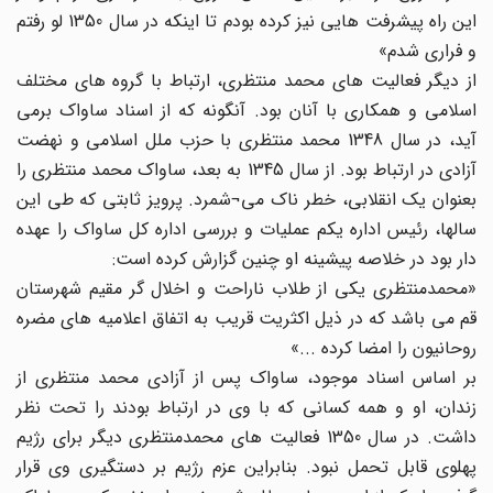
این راه پیشرفت هایی نیز کرده بودم تا اینکه در سال 1350 لو رفتم
و فراری شدم»
از دیگر فعالیت های محمد منتظری، ارتباط با گروه های مختلف
اسلامی و همکاری با آنان بود. آنگونه که از اسناد ساواک بر‌می
آید، در سال 1348 محمد منتظری با حزب ملل اسلامی و نهضت
آزادی در ارتباط بود. از سال 1345 به بعد، ساواک محمد منتظری را
بعنوان یک انقلابی، خطر ناک می¬شمرد. پرویز ثابتی که طی این
سالها، رئیس اداره یکم عملیات و بررسی اداره کل ساواک را عهده
دار بود در خلاصه پیشینه او چنین گزارش کرده است:
«محمدمنتظری یکی از طلاب ناراحت و اخلال گر مقیم شهرستان
قم می باشد که در ذیل اکثریت قریب به اتفاق اعلامیه های مضره
روحانیون را امضا کرده ...»
بر اساس اسناد موجود، ساواک پس از آزادی محمد منتظری از
زندان، او و همه کسانی که با وی در ارتباط بودند را تحت نظر
داشت. در سال 1350 فعالیت های محمدمنتظری دیگر برای رژیم
پهلوی قابل تحمل نبود. بنابراین عزم رژیم بر دستگیری وی قرار