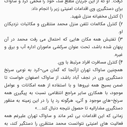
گرفت. او که از این جریان مطلع شد، خود را مخفی کرد و ساواک
برای دستگیری وی اقدامات امنیتی زیر را انجام داد:
1) کنترل مخفیانه منزل شهید.
2) کنترل مکالمات تلفن منزل محمد منتظری و مکاتبات نزدیکان
او.
3) تفتیش همه مکان هایی که احتمال می رفت محمد در آن
پنهان شده باشد، تحت عنوان سرکشی ماموران اداره آب و برق و
غیره.
4) کنترل مسافرت افراد مرتبط با وی.
همچنین ساواک تهران از‌آنجا که گمان می¬کرد به نوعی سرنخ
دستگیری وی در نجف آباد باشد، از ساواک اصفهان خواست تا
ضمن بسیج همه نیروها و با استفاده از همه امکانات و عوامل
موجود، با همکاری سایر مراجع انتظامی نسبت به پیگیری همه
سرنخ¬های موجود و آتی، هرگونه رد پا را در این زمینه به منظور
دستگیری مشارالیه تا حصول نتیجه دنبال کند...»
زمانی که این اقدامات بی ثمر ماند و ساواک تهران علیرغم همه
فعالیت های امنیتی نتوانست محمد منتظری را دستگیر کند، به