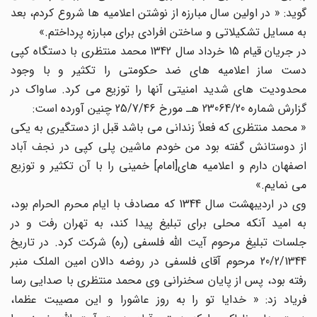
گوید: « در اولین سال مبارزه از نوشتن اعلامیه ها شروع کردم، بعد
به مسایل تشکیلاتی و ساختن افرادی برای مبارزه پرداختم.»
در جریان قیام 15 خرداد سال 1342 محمد منتظری با دستگاه کپی
دست ساز اعلامیه های ضد حکومتی را تکثیر و با وجود
محدودیت های شدید امنیتی آنها را توزیع می کرد. ساواک در
گزارش شماره 23064/20 هـ مورخ 25/7/46 چنین آورده است:
« محمد منتظری که فعلاً زندانی می باشد قبل از دستگیری به یکی
از دوستانش گفته بود من خودم ماشین پلی کپی در نجف آباد
اصفهان دارم و اعلامیه های[امام] خمینی را با آن تکثیر و توزیع
می نمایم.»
وی در اردیبهشت سال 1344 که مصادف با ایام محرم الحرام بود،
به امید آنکه محلی برای تبلیغ پیدا کند، به تهران رفت و در
جلسات تبلیغ مرحوم آیت الله فلسفی (ره) شرکت کرد. در تاریخ
20/2/1344 مرحوم آقای فلسفی در روضه دالان امین الملک منبر
رفته بود، پس از پایان سخنرانی وی محمد منتظری با صدایی رسا
فریاد زد: « خدایا تو را به روز عاشورا و این مصیبت عظما،