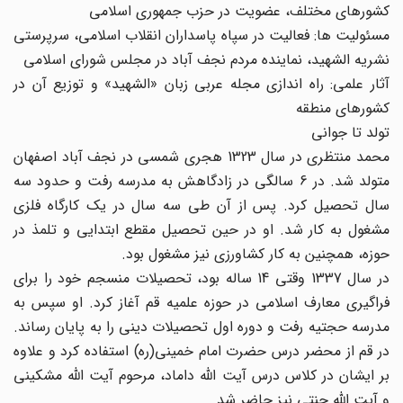
کشورهای مختلف،‌ عضویت در حزب جمهوری اسلامی
مسئولیت ها: فعالیت در سپاه پاسداران انقلاب اسلامی، سرپرستی
نشریه الشهید، نماینده مردم نجف آباد در مجلس شورای اسلامی
آثار علمی: راه اندازی مجله عربی زبان «الشهید» و توزیع آن در
کشورهای منطقه
تولد تا جوانی
محمد منتظری در سال 1323 هجری شمسی در نجف آباد اصفهان
متولد شد. در 6 سالگی در زادگاهش به مدرسه رفت و حدود سه
سال تحصیل کرد. پس از آن طی سه سال در یک کارگاه فلزی
مشغول به کار شد. او در حین تحصیل مقطع ابتدایی و تلمذ در
حوزه، همچنین به کار کشاورزی نیز مشغول بود.
در سال 1337 وقتی 14 ساله بود، تحصیلات منسجم خود را برای
فراگیری معارف اسلامی در حوزه علمیه قم آغاز کرد. او سپس به
مدرسه حجتیه رفت و دوره اول تحصیلات دینی را به پایان رساند.
در قم از محضر درس حضرت امام خمینی(ره) استفاده کرد و علاوه
بر ایشان در کلاس درس آیت الله داماد، مرحوم آیت الله مشکینی
و آیت الله جنتی نیز حاضر شد.