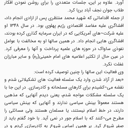
آورد. علاوه بر این، جلسات متعددی را برای روشن نمودن افکار
طلاب جوان نجف آباد برپا کرد.
از جمله اقداماتی که شهید محمد منتظری پس از ازادی انجام داد،
افشاگری علیه مفاسد اقتصادی رژیم پهلوی بود. در سال 1348 او
علیه شرکت¬های آمریکایی که در ایران سرمایه گذاری کرده بودند،
افشاگری هایی انجام داد. در همین سالها او به مخالفت با عوامل
نفوذی ساواک در حوزه های علمیه پرداخت و آنها را معرفی کرد.
در عین حال از تکثیر اعلامیه های امام خمینی(ره) و سایر مبارزان
غفلت نکرد.
وی فعالیت این سالها را چنین توصیف کرده است:
«بعد از آزاد شدن وارد یک سلسله فعالیت های تشکیلاتی شدم و
نقشه می¬کشیدم برای کارهای مسلحانه و کادرسازی. در این جا با
یک سلسله مشکلات مواجه شدم، یعنی دیدم آنهایی که مذهبی
هستند معمولاً بینش سیاسی ندارند و آنهایی که بینش سیاسی
دارند، در خط اسلام نیستند، یا مسلمان هستند ولی مسائلی را
مطرح می¬کنند که با اسلام جور در نمی آید. با خود گفتم باید از
صفر شروع کرد. بر همین اساس شروع به کادرسازی کردم و در