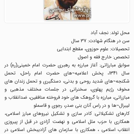
محل تولد: نجف آباد
سن در هنگام شهادت: 37 سال
تحصیلات: علوم حوزوی، مقطع ابتدایی
تخصص: خارج فقه و اصول
سوابق مبارزاتی: آغاز مبارزه به رهبری حضرت امام خمینی(ره) در
سال 1341، پخش اعلامیه¬های حضرت امام راحل، تحمل
شکنجه¬های شدید روحی و بدنی، دستگیری و تحمل زندان های
مخوف رژیم پهلوی، سخنرانی در جلسات مختلف مذهبی و
مبازراتی، مبارزه با گروهک های خود فروخته منافقین، ضدانقلاب و
لیبرال¬ها و در راس آنان بنی صدر، رجوی و قاسملو
کارهای تشکیلاتی: کادر سازی و تشکیل نیروهای مبارز اسلامی،
همکاری با حزب ملل اسلامی و نهضت آزادی در قبل از پیروزی
انقلاب اسلامی ، همکاری با سازمان های آزادیبخش اسلامی در