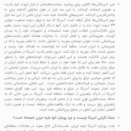
خیر، آمریکائی‌ها تاکنون برای پیشبرد سیاست‌هایشان از ابزار ثروت، ابزار قدرت
و هژمون استفاده کرده‌اند. با این سه ابزار در طول سالهای گذشته برای ما
چالش‌آفرینی کرده‌اند. تحریم‌های ظالمانه علیه ملت ایران ناشی از این سه ابزار
مهم آمریکائی‌ها شکل گرفته است. آمریکا که سه یا چهار درصد جمعیت جهان،
33 درصد ثروت دنیا را در اختیار دارد. آنها با بکار گرفتن این ثروت بسیار عظیم
برای ناکارآمدکردن انقلاب ایران همه تسلیحات و تجهیزات خود را به میدان
آوردند. هم‌پیمانان خود را فعال کردند. با مشارکت هشتاد کشور نشست‌های
بین‌المللی تحت عنوان دوستان سوریه را تشکیل دادند. تا نظام سوریه را که در
هم‌پیمانی با ایران است، ساقط کنند اما نتوانستند به اهداف خود برسند و
مجبور شدند خاک سوریه را ترک کنند. امروز عناصر قدرت آمریکا در همآوردی در
برابر ایران ناکارآمد هستند و این کشور نمی‌تواند خواسته‌های خود را محقق
سازد. حالا هم برای این که نفوذ خود در عراق را حفظ کرده و به اعتبار ایران در
عراق پایان دهند، به تقابل ملت عراق با ایران، دامن می‌زنند. بحران تصنعی در
این کشور ایجاد کرده و علیه ایران فضا سازی می‌کنند. آنها تصور این را داشتند
که فضای سیاسی عراق پذیرای دامن زدن به جو ضد ایرانی و از میان برداشتن
سردار سلیمانی و فرماندهان حشدالشعبی است. این خطای محاسباتی باعث
شد اعتبار نیم‌بند آمریکا در عراق و منطقه فرو ریزد. این خود گویای ضعف
آمریکا در ادراک راهبردی از تحولات منطقه است. آمریکا در عین حالی که به
لحاظ سخت‌افزاری قوی است و از عناصر قدرت برخوردار است، از ضعف مزمن
راهبردی رنج می‌برد و قادر به درک واقعیت‌های منطقه نیست و همین باعث
کاهش اعتبار این کشور در سطح بین‌المللی شده است.
منشأ نگرانی آمریکا چیست و چرا رویکرد آنها علیه ایران خصمانه است؟
علت رویکرد آمریکا علیه ایران، عقب‌ماندگی کاخ سفید در معادلات منطقه‌ای