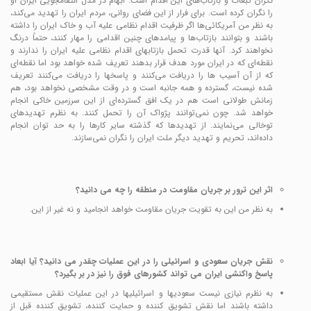
نگران تبعات و بازتاب‌های این اقدام است. ابهام در مدل انتقامجویی ایران او
را نگران کرده است. برای فرار از این فضای روانی، مردم ایران را تهدید می‌کند،
به نظر من آمریکائی‌ها اگر ظرفیت اقدام نظامی علیه آب و خاک ایران را داشته
باشند و بتوانند بازتاب‌ها و پیامدهای چنین اقدامی را مهار کنند، حتماً درنگ
نخواهند کرد. آنها قدرت تحمل بازتابهای اقدام نظامی علیه ایران را ندارند و
نقطه‌ای که در ایران مورد هدف قرار بدهند تعریف شده خواهد بود اما نقطه‌ای
که از آن آسیب ها را دریافت می‌کنند و پاسخها را دریافت می‌کنند تعریف
شده نیست، گسترده و همه جانبه است و در وقت مشخصی نخواهد بود، هم
زمانش طولانی است هم در یک افق گسترده‌ای از این سرزمین خاکی انجام
خواهد شد. چون نمی‌توانند پژواک آن را تحمل کنند. به نظرم تهدیدهای
توخالی می‌نمایند. از تهدیدها که گذشته سایر کارها را به حد توان انجام
داده‌اند، تحریم و تهدید دیگر ملت ایران را نگران نمی‌سازند.
اثر این ترور بر جریان مقاومت در منطقه را چه می دانید؟
به نظر من این به تقویت جریان مقاومت خواهد انجامید و نه غیر از این.
نقش جریان سعودی و اسرائیلی را در این عملیات چقدر می دانید؟ آیا ابعاد
پاسخ واکنشی ایران می تواند کشورهای فوق را نیز در بر بگیرد؟
به نظرم نیازی نیست سعودیها و اسرائیلیها در این عملیات نقش مستقیمی
داشته باشند اما نقش تشویق کننده و حمایت کننده، تشویق کننده قبل از