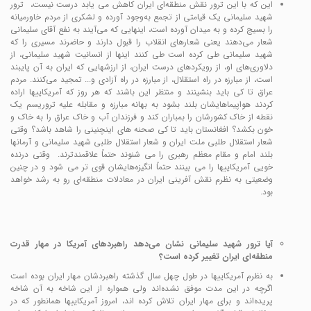
این که با این ترور نقش منطقه‌ای ایران کاهش می یابد درست نیست، ترور
شهید سلیمانی یک قیامتی از تجمع به‌وجود آورده و لشکری از مردم خاورمیانه
را بسیج کرده و به میدان آورده است، اینهایی که می‌آیند به نفع آقای سلیمانی
شعار می‌دهند یعنی شعارهای انقلاب را قبول دارند و حاضرند مسیری را که
شهید سلیمانی طی کرده است طی کنند اینها از انسانیت شهید سلیمانی، از
دلاوری‌های او، از رویکردهای درست ایران، از ارزشهایی که ایران به آن پایبند
است، از مبارزه در راه استقلال، از مبارزه در راه آزادی و... تمجید می‌کنند. مردم
عراق تا کی باید بنشینند و منتظر این باشند که هر روز که آمریکاییها اراده
کردند هواپیماهایشان بلند بشود به بهانه مبارزه و مقابله علیه تروریسم یک
نقطه از خاک کشورشان را بمباران کند و فرزندان آب و خاک عراق را به خاک و
خون بکشد؟ افغانستان باید تا کی صحنه های اینچنینی را شاهد باشد؟ وقتی
شعار استقلال طلبی ملت ایران و شعار استقلال طلبی شهید سلیمانی و آرمانها
بلند امام و مقام معظم رهبری را می شنوند حتماً علاقمندترند. وقتی درنده
خویی آمریکاییها را می‌ بینند حتماً انگیزه‌هایشان قوی تر می شود و در چنین
وضعیتی به نظرم نقش آفرینی ایران در معادلات منطقه‌ای رو به رشد خواهد
بود.
آیا ترور شهید سلیمانی نشان می‌دهد راهبردهای آمریکا در مهار قدرت
منطقه‌ای ایران تغییر کرده است؟
به نظرم آمریکاییها در طول چهل سال گذشته راهبردشان مهار ایران بوده است
اگرچه در این مدت موفق نشده‌اند ولی همواره از این شاخه به آن شاخه
پریده‌اند و برای مهار ایران تلاش کرده اند، امروز آمریکاییها همانطور که در