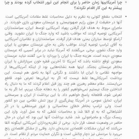
چرا آمریکاییها زمان حاضر را برای انجام این ترور انتخاب کرده بودند و چرا
پیشتر به این کار اقدام نکردند؟
انتخاب مقطع کنونی به نظرم به دلیل محاسبات غلط مقامات آمریکایی است.
آنها در حقیقت از سوی رژیم صهیونیستی و عربستان سعودی بازی خوردند. در
ماجرای مربوط به هدف قرار گرفتن پهپاد آمریکایی توسط ایران، سیاستمداران
آمریکایی توصیه کردند که مواظب باشید که وارد جنگ با ایران نشوید. وقتی
آرامکو توسط مبارزان یمنی هدف قرار گرفت، سیاستمداران و نظامیان آمریکایی
به آقای ترامپ توصیه کردند مواظب باش به جای عربستان سعودی با ایران
وارد جنگ نشوی. برخی می‌گفتند که آمریکا نباید در برابر آسیبی که عربستان
سعودی دیده است، هزینه جنگ با ایران را بپردازد یا می گفتند نباید عربستان
سعودی توقع داشته باشد که آمریکا تا آخرین قطره خون سربازانش با ایران
بخاطر عربستان بجنگد. اینها همه نشانه‌هایی بود از اینکه آمریکایی‌ها از
مواجهه نظامی با ایران ابا داشتند و نگرانی آنها به ناحق هم نیست. این
برداشت آمریکائی‌ها غلط نیست که اگر به ایرانی‌ها تعرض شود، قاطع
می‌ایستند. مقام معظم رهبری هم چند روز قبل اعلام کردند که ما به دنبال راه
انداختن جنگ نیستیم نمی‌خواهیم کشور را به دهانه جنگ ببریم، اما اگر به ما
تعرض شود، قاطعانه پاسخ خواهیم داد. با این برداشت از ایران و سرسختی
ایران، تمایل عمومی در آمریکا پیش‌گیری از بروز تنش نظامی بین دو کشور
است. ولی ترامپ بخاطر خطای محاسباتی و غرور غیرمنطقی یا در اثر
اشتباهاتی که به او القا شد و محاسبات غلطی که به عمل آورد، وارد این
ریسک بزرگ و ماجراجوئی شد. شاید برداشت آنها این بود که ایران در حال
حاضر در وضعیت ضعف قرار دارد. برخی از نظریه‌پردازان آمریکائی اینگونه القا
می‌کنند که ایران مشکلات اقتصادی عدیده‌ای دارد. وقتی از مشکل اقتصادی رنج
می‌برد با مردمش نیز دچار چالش است و نگران حمایت مردم از نظام است. در