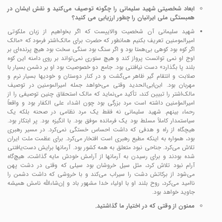
ابعاد شخصیتی شهید سلیمانی را چگونه توصیف می‌کنید و نقش ایشان در
همبستگی ملی ایرانیان را چطور ارزیابی می کنید؟
شهید سلیمانی آن شخصیت والاییست که اگر بخواهیم از زبان ملکوتی
امیرالمومنین تعریف بکنیم همانطور که حضرت برای مالک‌اشتر فرمود که «مالک
اگر کوه بود کوهی بی‌همتا بود و اگر سنگ بود سنگی سخت بود هیچ پرنده‌ای بر
اوج او نمی توانست پرواز کند و هیچ ستوری نمی‌تواند بر روی دامنه این کوه
بلند پا بگذارد» دست نیافتنی بود. جامع دو خصوصیت بود او بر دشمن بسیار با
صلابت و انتقام گیر ظاهر می‌گشت و در کنار دوستان و خودیها بسیار نرم و
مهربان بود. ابن‌ابی‌الحدید وقتی می‌خواهد جمله امیرالمومنین در توصیف
مالک‌اشتر را تبیین ‌کند، تأکید می‌نماید که مالک استحقاق چنین توصیفی را از
امیرالمؤمنین داشته است مرد بزرگی بود چون اشداء علی الکفار بود و واقعاً
رحماء بینهم. شهید سلیمانی نه فقط یک مرد نظامی در صحنه بلکه یک
سیاستمدار کاملاً مسلط بود یک فرمانده موفق بود. با انگیزه بود. پر ابتکار بود.
هیچگاه از راه و هدفی که داشت احساس خستگی نمی‌کرد. در مسیر رهبری
بود، همواره به اینکه مطیع رهبری است افتخار می‌کرد. برای عظمت ملت ایران
تلاش می‌کرد. جناحی نبود متعلق به همه کشور بود. آرمانها برایش دست‌یافتنی
شده بودند و برای رسیدن به آرمانها از آرامش خودش مایه گذاشت، هیچ‌گاه
آرام نبود تلاش کرد، مثل سیل خروشان بود سیلی که وقتی در دشت پهن
می‌شود از برکاتش دشت را سیراب می‌کند و با خروشی که داشت دشمن را
ناامید می‌کرد، روح بلند او با اولیاء خدا مشهور باد و إن‌شاءالله نامش همیشه
جاوید خواهد بود.
ممنون از وقتی که در اختیار ما گذاشتید.