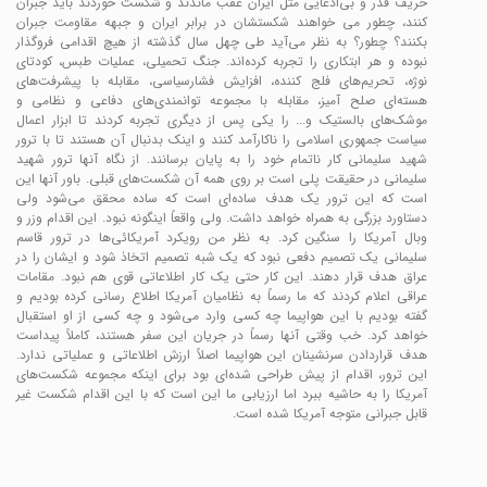
حریف قدر و بی‌ادعایی مثل ایران عقب ماندند و شکست خوردند باید جبران
کنند، چطور می خواهند شکستشان در برابر ایران و جبهه مقاومت جبران
بکنند؟ چطور؟ به نظر می‌آید طی چهل سال گذشته از هیچ اقدامی فروگذار
نبوده و هر ابتکاری را تجربه کرده‌اند. جنگ تحمیلی، عملیات طبس، کودتای
نوژه، تحریم‌های فلج کننده، افزایش فشارسیاسی، مقابله با پیشرفت‌های
هسته‌ای صلح آمیز، مقابله با مجموعه توانمندی‌های دفاعی و نظامی و
موشک‌های بالستیک و... را یکی پس از دیگری تجربه کردند تا ابزار اعمال
سیاست جمهوری اسلامی را ناکارآمد کنند و اینک بدنبال آن هستند تا با ترور
شهید سلیمانی کار ناتمام خود را به پایان برسانند. از نگاه آنها ترور شهید
سلیمانی در حقیقت پلی است بر روی همه آن شکست‌های قبلی. باور آنها این
است که این ترور یک هدف ساده‌ای است که ساده محقق می‌شود ولی
دستاورد بزرگی به همراه خواهد داشت. ولی واقعاً اینگونه نبود. این اقدام وزر و
وبال آمریکا را سنگین کرد. به نظر من رویکرد آمریکائی‌ها در ترور قاسم
سلیمانی یک تصمیم دفعی نبود که یک شبه تصمیم اتخاذ شود و ایشان را در
عراق هدف قرار دهند. این کار حتی یک کار اطلاعاتی قوی هم نبود. مقامات
عراقی اعلام کردند که ما رسماً به نظامیان آمریکا اطلاع رسانی کرده بودیم و
گفته بودیم با این هواپیما چه کسی وارد می‌شود و چه کسی از او استقبال
خواهد کرد. خب وقتی آنها رسماً در جریان این سفر هستند، کاملاً پیداست
هدف قراردادن سرنشینان این هواپیما اصلاً ارزش اطلاعاتی و عملیاتی ندارد.
این ترور، اقدام از پیش طراحی شده‌ای بود برای اینکه مجموعه شکست‌های
آمریکا را به حاشیه ببرد اما ارزیابی ما این است که با این اقدام شکست غیر
قابل جبرانی متوجه آمریکا شده است.