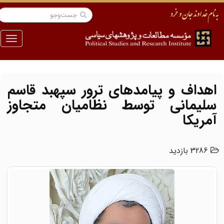
منو
اهداف و پیامدهای ترور سپهبد قاسم
سلیمانی توسط نظامیان متجاوز
آمریکا
3286 بازدید