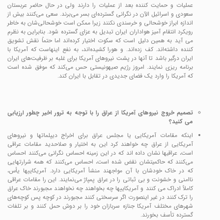
عملیات و حمایت کننده بعد از عملیات را دارند ولی در حال حاضر عربستان
سعودی و اسرائیل الآن در نگرانی گسترده‌ای بسر می‌برند. سعی می‌کنند بیش از
اندازه ابراز خوشحالی و خرسندی نکنند زیرا ممکن است خوشحالی‌شان به خاطر
رویکرد انتقام آمیز هواداران ایران تبدیل به عزای گسترده شود. بنابراین به نظرم
می آید به همین دلیل است که سکوت اختیار کرده‌اند اما حتماً نقش تشویق
کننده داشته‌اند. کف زده‌اند. و هورا کشیده‌اند، به نفع اینهاست که آمریکا با
ایران درگیر باشد تا آنها در پشت نیروهای آمریکا برای غلبه بر ظرفیت‌های ایران
برنامه ریزی نمایند. امروز رژیم صیهونیستی حس می‌کند که موفق شده است
که آمریکا را وارد یک فضای جدیدی در تقابل با ایران کند.
تصمیم خروج نیروهای آمریکا از عراق را با توجه به ترور اخیر چطور ارزیابی
می کنید؟
اینکه مقامات آمریکایی یا مجلس عراق برای اخراج دیپلماتها و نیروهای
آمریکایی از عراق چه خواهند کرد این به اختیار و صلاحدید مقامات عراقی
است، عراقیها نشان داده اند که در این زمینه احساس نگرانی می‌کنند احساس
می‌کنند که حاکمیتشان نقض شده است، احساس می‌کنند که همه شرارتهایی
که در خاک خودشان با آن مواجهند منشأ آمریکایی دارد. آمریکاییها یأس،
ناامنی و خشونت و بی ثباتی را در عراق پمپاژ می‌نمایند. این را مقامات عراقی
کاملاً ادراک می کنند و آمریکاییها چه بخواهند چه نخواهند مجبورند خاک عراق
را ترک کنند در غیر اینصورت اگر سرسختی کنند مجبورند در کوچه پس کوچه‌های
شهرهای مختلف آمریکا جنازه سربازان خود را بر دوش حمل کنند و بر تلفات
گسترده تأسف بخورند.