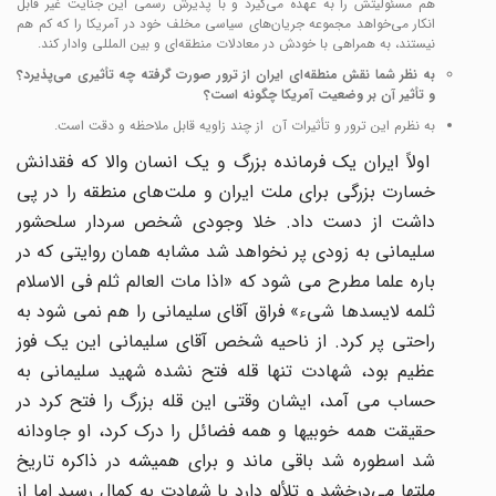
هم مسئولیتش را به عهده می‌گیرد و با پذیرش رسمی این جنایت غیر قابل
انکار می‌‌خواهد مجموعه جریان‌های سیاسی مخلف خود در آمریکا را که کم هم
نیستند، به همراهی با خودش در معادلات منطقه‌ای و بین المللی وادار کند.
به نظر شما نقش منطقه‌ای ایران از ترور صورت گرفته چه تأثیری می‌پذیرد؟
و تأثیر آن بر وضعیت آمریکا چگونه است؟
به نظرم این ترور و تأثیرات آن از چند زاویه قابل ملاحظه و دقت است.
اولاً ایران یک فرمانده بزرگ و یک انسان والا که فقدانش
خسارت بزرگی برای ملت ایران و ملت‌های منطقه را در پی
داشت از دست داد. خلا وجودی شخص سردار سلحشور
سلیمانی به زودی پر نخواهد شد مشابه همان روایتی که در
باره علما مطرح می شود که «اذا مات العالم ثلم فی الاسلام
ثلمه لایسدها شیء» فراق آقای سلیمانی را هم نمی شود به
راحتی پر کرد. از ناحیه شخص آقای سلیمانی این یک فوز
عظیم بود، شهادت تنها قله فتح نشده شهید سلیمانی به
حساب می آمد، ایشان وقتی این قله بزرگ را فتح کرد در
حقیقت همه خوبیها و همه فضائل را درک کرد، او جاودانه
شد اسطوره شد باقی ماند و برای همیشه در ذاکره تاریخ
ملتها می‌درخشد و تلألو دارد با شهادت به کمال رسید اما از