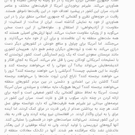
است. جمهوری اسلامی ایران، آمریکا را در دو زمینه به چالش کشیده و با آن
همآوردی می‌کند. علیرغم برخورداری آمریکا از ظرفیت‌های مختلف و عناصر
قدرت، سران این کشور در پیشبرد اهداف خود در این رقابت‌ها ناموفق هستند.
رقابت در حوزه‌های نظری و گفتمانی که جمهوری اسلامی منطق برتر را در این
هماوردی از خود به نمایش گذاشته است. ایران از عدالت؛ از انسانیت؛ از
مقاومت؛ از آزادیخواهی؛ از استقلال و... مقوله‌هائی از این دست سخن
می‌گوید و از رویکرد مقاومت حمایت می‌کند. اینها ارزش‌های اصیلی هستند که
همه ملت‌های منطقه به آن علاقمندند و برای آن از خود مایه می‌گذارند. و
می‌جنگند. اما آمریکا برای چپاول و منافع خودش در کشورهای دیگر دست
درازی می‌کند. به نفت و ثروت‌های دیگران چشم طمع دارد. هم‌پیمان کشوری
مانند عربستان سعودی است که یک رژیم انسان‌کُش است. کشور ثروتمندی که
با تسلیحات آمریکائی کودکان یمن را قتل عام می‌کند. آمریکا به کجای افکار و
اندیشه‌هایش می‌تواند ببالد؟ آن عنوانی را که می‌خواهند برجسته کنند و
بگویند ما این هستیم، چیست؟ آدم‌کشی را می خواهند برجسته کنند؟ ترور را
می خواهند برجسته کنند؟ تاراج کردن ثروت ملت‌ها را می‌خواهند برجسته
کنند؟ کاشتن بذر بی اعتمادی و دشمنی در بین مردم کشورهای منطقه
می‌خواهند برجسته کنند؟ این‌ها هیچ‌یک مایه مباهات و سربلندی سران آمریکا
نیست. آمریکا به لحاظ منطق گفتمانی یک کشور ضعیفی است و آنچه برای
ارائه کردن در چنته دارد، سرکوب و قتل و غارت است. سران این کشور در
عرصه‌های میدانی نیز علیرغم همه ظرفیت‌هائی که دارد، نتوانسته موفق عمل
کنند، هر چند به برداشتن صدام از راس قدرت در عراق کمک کردند، اما آینده
عراق را به ایران واگذار کردند. در افغانستان نیرو پیاده کردند ولی قادر به بقاء
در این کشور نیستند. نمی‌توانند سیاست‌های خود در فلسطین را عملیاتی کنند.
آنها گروه‌های تروریستی را تولید کردند، ولی نه اینکه موفقیتی از این رهگذر
عائدشان نشد بلکه سرافکنده هم شدند. آنها در تک‌تک معادلات منطقه از