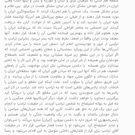
منطقه هم متکی به شیعیان عراق و لبنان و سوریه و یمن و اینها است وقتی
ایران در داخل خودش مشکل دارد، در لبنان مشکل هست در عراق بین نظام و
مردم مشکل هست. یک عده‌ای را هم تحریک کردند تا سرکنسولگری ایران را
مورد هجمه قرار دهند. و از طرفی در سطح بین‌الملل هم آمریکا توانسته فشار
علیه ایران را تشدید کند و با آدرس غلطی که از حوادث آبان ماه دریافت
کردند، این احساس به عناصر افراطی آمریکا دست داد که می‌توانند ایران را
مورد هجوم قرار داده و مهمترین فرمانده نظامی آن را هدف قرار دهند. آنها
معتقد بودند ایران واقعاً در ضعف مفرط چند لایه بسر می‌برد. بنابراین ترامپ با
ترکیبی از غرور و خودپسندی اعلام کرد دستور این حمله را من صادر کردم.
آمریکائی‌ها متأثر از این رویکرد محاسباتی و خطای راهبردی احساس کردند که
اگر ایران را در این مقطع زیر ضربه عملیاتی برده و تضعیف کنند باصطلاح
خودشان برای همیشه از شر ایران در امان خواهند بود. و اگر این کار را به تاخیر
بیندازند برای همیشه با دشمن سرسختی مثل ایران مواجهند. یکی از را‌ه‌های
تضعیف هم در نگاه آنها این بود که مردان قوی ایران که نفوذ منطقه‌ای ایران را
تدارک دیده‌اند و الگوی عملی جهاد و مقاومت هستند را از میان بردارند. و از
این طریق منطق ایران را سرکوب کنند. علت اینکه این مقطع و این دوران را
انتخاب کردند پالس‌های غلطی است که به ترامپ داده شد. ترامپ در اثر این
پالس‌ها به این جمع‌بندی رسید که در این مقطع اگر ایران را درونگرا کرد
بزرگترین دستاورد را خواهد داشت. از طرف دیگر آمریکاییها فشار سنگینی را در
ماه قبل به بهانه استیضاح به شخص ترامپ آوردند. در حقیقت ترامپ با انجام
این ترور یک فرار به جلو هم داشت. کاری کرد که همه جریان‌های سیاسی را
دنبال خودش بکشاند و بگوید ما در یک وضعیت جنگی با ایران هستیم و
رئیس‌جمهوری که امروز دارد با دشمن بیرونی (ایران) مبارزه می‌کند را نمی‌توان
و نباید استیضاح کرد. نمی‌شود او را تحت فشار سیاسی قرار داد. در حقیقت
آقای ترامپ برای فرار از فشارهای داخلی متوسل به این اقدام می‌شود و رسماً