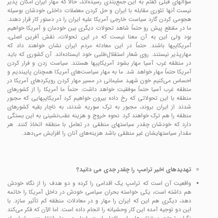
سؤالهای قبلی گفتم به این جمع‌بندی رسیده‌اند، حالا که مهار ایران امکان پذیر
نیست آنها تئوری مقابله با ایران و حل کردن معضلات داخلی خودشان بوسیله
هجومی کردن گارد سیاست خارجی آمریکا علیه ایران را در دستور کار قرار دهند.
ما در مقطع پیش رو حتماً شاهد تحولات دیگری بین خودمان و آمریکا خواهیم
بود ولی این به آن معنا نیست که در این تحولات، نقش آفرین اصلی،
آمریکاییها باشند. حتماً در این معادله مردم ایران نشان خواهند داد که
مهارپذیر نیستند. روی شعار استقلال‌طلبی خود ایستاده‌اند. آن کشوری که باید
در منطقه غرب آسیا مهار بشود آمریکاییها هستند. سیاست زدن و فرار کردن
آمریکا حتماً مهار خواهد شد. ما به مهار سیاست‌های آمریکا همچنان پایبندیم و
احساس می‌کنیم خون شهید سلیمانی در مسیر مهار کردن رویکردهای آمریکا در
منطقه غرب آسیا حتماً موفقیت خواهد داشت. حتماً ما آمریکا را از کشورهای
منطقه با این تحولاتی که رخ داده بیرون خواهیم کرد آمریکاییهایی که مجبور
شدند از ایران بروند، مجبور به ترک سوریه شدند، به ناچار بقیه کشورهای
منطقه را هم ترک خواهند کرد. نحوه خروج و هزینه عقب‌نشینی به این بستگی
دارد که خودشان چقدر سیاستهای منطقی در تعامل با منطقه اتخاذ کنند. هر
مقدار سیاستهایشان غیر منطقی باشد هزینه‌های آنان را افزایش می‌دهد.
تهدیدهای اخیر ترامپ را چقدر جدی می دانید؟
واقعیت آن است که ترامپ یک اقدامی را کرده و دو هدف را از نگاه خودش
هم داشته است، یکی خواسته بحران سیاسی خودش در داخل آمریکا را خاتمه
دهد، دیگری هم این که ایران را مهار و در معادلات منطقه کم تأثیر سازد. با
این دو توجیه آمده این کار وحشیانه را انجام داده است. اما الآن که فکر می‌کند