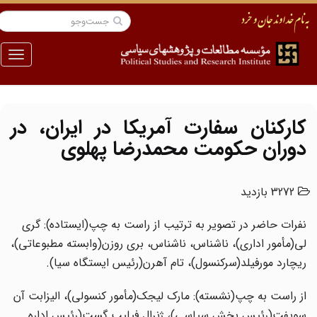
منو
کارکنان سفارت آمریکا در ایران، در
دوران حکومت محمدرضا پهلوی
3272 بازدید
نفرات حاضر در تصویر به ترتیب از راست به چپ(ایستاده): گری
لی(مأمور اداری)، ناشناس، ناشناس، بری روزن(وابسته مطبوعاتی)،
ریچارد مورفیلد(سرکنسول)، تام آهرن(رئیس ایستگاه سیا).
از راست به چپ(نشسته): مارک لیجک(مأمور کنسولی)، الیزابت آن
سویفت(رئیس بخش سیاسی)، ژنرال فیلیپ گست(رئیس اداره