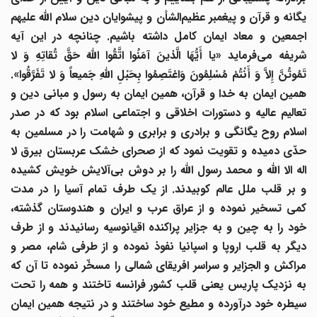
گانه و قرآن و پیغمبر عظیم
الشأن و پیشوایان دین سلام الله علیهم
جمعین و معاد ایمان کامل داشته باشیم.
چنانچه در این آیه
شریفه می‌فرماید «یا أَیُّهَا الَّذینَ آمَنُوا اتَّقُوا اللَّهَ حَقَّ تُقاتِهِ وَ لا
تَمُوتُنَّ إِلاَّ وَ أَنْتُمْ مُسْلِمُونَ وَاعْتَصِمُوا بِحَبْلِ اللَّهِ جَمیعاً وَ لا تَفَرَّقُوا».
همین ایمان به خدا و قرآن، همین ایمان به رسول و مبانی دین و
تعالیم عالیه و دستورات اخلاقی و اجتماعی اسلام بود که در صدر
اسلام روح یگانگی و برادری و برابری و شهامت را در مسلمین به
حدّی دمیده و تقویت نمود که از صحرای خشک عربستان بیرق لا
اله الا الله و محمد رسول الله را بر دوش بی‌آلایش خویش کشیده
و بر قلب ملل عالم کوبیدند. از یک طرف تمام آسیا را در مدت
کمی تسخیر نموده و از عراق عرب و ایران و هندوستان گذشته،
خود را به چین و به ‌جزایر پراکنده اقیانوسیه رسانیدند و از طرف
دیگر به قلب اروپا و اسپانیا نفوذ نموده و از طرفی شام، مصر و
مراکش و الجزایر و سراسر افریقای شمالی را مسخّر نموده تا آن که
به نزدیک پاریس یعنی قلب کشور فرانسه تاختند و همه را تحت
سیطره خود درآورده و مطیع خود ساختند و در نتیجه همین ایمان