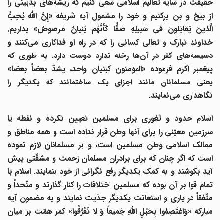
حقیقت در سایه تعالیم اسلامی سعی کنیم که ریشه‌های بدبینی را
از بیخ و بن برکنیم و خود را مشمول آیه شریفه «إِنَّ اللَّهَ یُحِبُّ
الَّذینَ یُقاتِلونَ فی سَبیلِهِ صَفًّا کَأَنَّهُم بُنیانٌ مَرصوصٌ» بداریم.
خداوند تبارک و تعالی کسانی را که در راه او فداکاری می‌کنند و
دسیسه
های کفر در آن‌ها رخنه ندارد دوست دارد. به طوری که
پیغمبر اکرم فرموده «المؤمنون کبنیان واحد، یشدّ بعضاً بعضا»
یعنی مسلمانان مانند اجزای یک ساختمانند که یکدیگر را
نگاهداری می‌نمایند.
اسلام حدود و ثغوری برای مسلمین تعیین نکرده و نقطه یا
سرزمین معیّنی را برای آنها وطن قرار نداده است و همه مناطق و
ممالک اسلامی وطن مسلمین است، و بر مسلمانان لازم نموده
است که اگر چنان که برای برادران مسلمان زحمت و مشقّتی پیش
آید بکوشند و به کمک یکدیگر رفع نگرانی از خود بنمایند. اسلام با
تمام قوا بر آن بوده که مسلمین اختلافات را کنار گذارند و متّحداً و
متّفقاً در یاری و استعانت یکدیگر جدّیت نمایند و به مضمون آیه
مبارکه «وَاعْتَصِمُوا بِحَبْلِ اللَّهِ جَمیعاً وَ لا تَفَرَّقُوا» کمر همّت بر میان