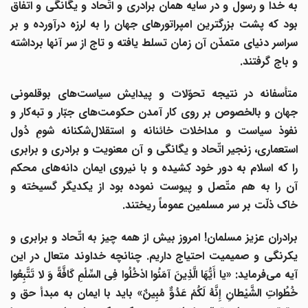
به خدا و رسول و در سایه همان برادری و اتّحاد و یگانگی و اتفاق
بود که پشت بزرگترین امپراتور‌های جهان را به لرزه درآورده و بر
سراسر دنیای متمدّن آن زمان تسلط یافته و تاج از سر آنها برداشته
و باج گرفتند.
تأسفانه در نتیجه تحوّلات و پیدایش سیاست
های بوقلمونی
جهان و بالخصوص بر روی کار آمدن حکومت‌های جبّار و تبه‌کار و
نفوذ سیاست و مداخلات خائنانه و استقلال‌شکنانه شومِ دُول
استعماری، زنجیر اتّحاد و یگانگی و آن معنویت و برادری و برابری
را که اسلام به دور خود کشیده و با نیروی ایمان دانه‌های محکم
آن را به هم متّصل و پیوست نموده بود از یکدیگر گسیخته و
خاک ذلّت بر سر مسلمین عموماً ریختند.
برادران عزیز مسلمان! امروز بیش از همه چیز به اتّحاد و برابری و
یکرنگی و صمیمیت احتیاج داریم. چنانچه خداوند متعال در این
آیه می‌فرماید: «یا أَیُّهَا الَّذِینَ آمَنُوا ادْخُلُوا فِی السِّلْمِ کَافَّةً وَ لا تَتَّبِعُوا
خُطُواتِ الشَّیْطانِ إِنَّهُ لَکُمْ عَدُوٌّ مُبِینٌ» باید با ایمان به مبدأ حق و