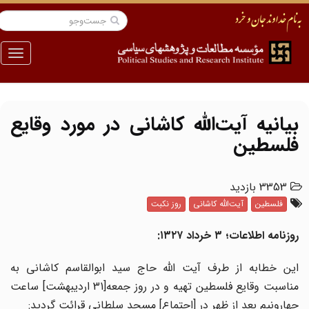
منو
بیانیه آیت‌الله کاشانی در مورد وقایع
فلسطین
3353 بازدید
فلسطین
آیت‌الله کاشانی
روز نکبت
روزنامه اطلاعات؛ ۳ خرداد ۱۳۲۷:
این خطابه از طرف آیت ‌الله حاج سید ابوالقاسم کاشانی به
مناسبت وقایع فلسطین تهیه و در روز جمعه[31 اردیبهشت] ساعت
چهارونیم بعد از ظهر در [اجتماع] مسجد سلطانی قرائت گردید: