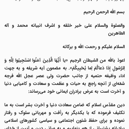
بسم الله الرحمن الرحیم
والصلوة والسلام علی خیر خلقه و اشرف انبیائه محمد و آله
الطاهرین
السلام علیکم و رحمت الله و برکاته
اعوذ بالله من الشیطان الرجیم «یا أَیُّهَا الَّذِینَ آمَنُوا اسْتَجِیبُوا لِلَّهِ وَ
لِلرَّسُولِ إِذا دَعاکُمْ لِما یُحْیِیکُمْ». به مضمون آیه شریفه و به جهت
اداء وظیفه حتمیه از جانب حضرت ولی عصر عجل الله فرجه
شمّه‌ای از آنچه راجع به حیات و عظمت و سعادت و کامیابی دنیا
و آخرت است به عرض برادران ایمانی خود می‌رساند:
دین مقدّس اسلام که ضامن سعادت دنیا و آخرت بشر است به ما
تکلیف فرموده که با یکدیگر به رأفت و مهربانی سلوک و رفتار
نموده و برای حفظ شئون اجتماعی و سیاسی کشورهای اسلامی
برادرانه پشتیبانی از هم بنماییم و به مبانی دین و آیین از خدای