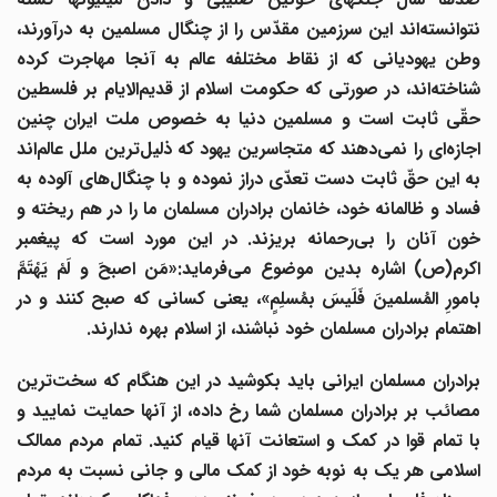
نتوانسته‌اند این سرزمین مقدّس را از چنگال مسلمین به درآورند،
وطن یهودیانی که از نقاط مختلفه عالم به آنجا مهاجرت کرده
شناخته‌اند، در صورتی که حکومت اسلام از قدیم‌الایام بر فلسطین
حقّی ثابت است و مسلمین دنیا به خصوص ملت ایران چنین
اجازه‌ای را نمی‌دهند که متجاسرین یهود که ذلیل‌ترین ملل عالم‌اند
به این حقّ ثابت دست تعدّی دراز نموده و با چنگال‌های آلوده به
فساد و ظالمانه خود، خانمان برادران مسلمان ما را در هم ریخته و
خون آنان را بی‌رحمانه بریزند. در این مورد است که پیغمبر
اکرم(ص) اشاره بدین موضوع می‌فرماید:«مَن اصبحَ و لَمْ یَهْتَمَّ
بامورِ المُسلمینَ فَلَیسَ بمُسلِمٍ»، یعنی کسانی که صبح کنند و در
اهتمام برادران مسلمان خود نباشند، از اسلام بهره ندارند.
برادران مسلمان ایرانی باید بکوشید در این هنگام که سخت‌ترین
مصائب بر برادران مسلمان شما رخ داده، از آنها حمایت نمایید و
با تمام قوا در کمک و استعانت آنها قیام کنید. تمام مردم ممالک
اسلامی هر یک به نوبه خود از کمک مالی و جانی نسبت به مردم