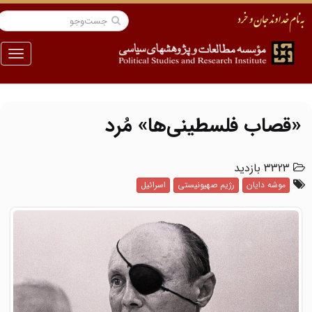
منو
«قصاب فلسطینی‌ها» مُرد
3323 بازدید
موشه دایان
رژیم صهیونیستی
اسرائیل