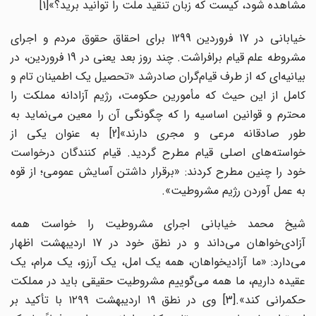
مشاهده شود، کیست که زبان تنقید ملت را توانید برید؟»[1]
خیابانی در 17 فروردین 1299 برای احقاق حقوق مردم و اجرای
مشروطه علم قیام برافراشت. چند روز بعد یعنی در 19 فروردین، در
بیانیه‌ای که از طرف قیام‌گران صادرشد «تحصیل یک اطمینان تام و
کامل از این حیث که مأمورین حکومت، رژیم آزادانه مملکت را
محترم و قوانین اساسیه را که چگونگی آن را معین می‌نماید به
طور صادقانه مرعی و مجری دارند»[2] به عنوان یکی از
خواسته‌های اصلی قیام مطرح گردید. قیام کنندگان درخواست
خود را چنین مطرح کردند: «برقرار داشتن آسایش عمومی؛ از قوه
به عمل آوردن رژیم مشروطیت».
شیخ محمد خیابانی اجرای مشروطیت را خواست همه
آزادی‌خواهان می‌داند و در نطق خود در 17 اردیبهشت اظهار
می‌دارد: «ما آزادیخواهان، همه یک امل، یک آرزو، یک مرام، یک
عقیده داریم، ما همه می‌گوییم مشروطیت حقیقی باید در مملکت
حکمرانی کند».[3] وی در نطق ۱۹ اردیبهشت ۱۲۹۹ با تأکید بر