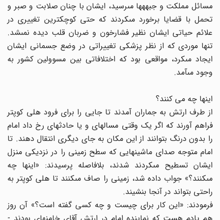
مسائل مملکت و جبهه‏ها مى‏رسید، ایشان با چنان صلابت و صبر و
تحمل با قضایا برخورد مى‏کردند که حتى کوچکترین تغییرى در
علائم حیاتى ایشان نظیر فشارخون و ضربان قلب دیده نمى‏شد.
تنها موردى که از نظر پزشکى تغییراتى در وضع جسمانى ایشان
ایجاد مى‏کرد، مواقعى بود که اختلافاتى بین مسوولین کشور به
وجود مى‏آمد.
اینها چه می ‏کنند؟
از طرف ارتش به جماران آمدند تا جایى را براى فرود هلى کوپتر
فراهم آورند که اگر یک وقتى مساله‏اى و یا حادثه‏اى رخ داد امام
را بدون درنگ بتوانند از این مکان به جاى دیگرى انتقال دهند. تا
امام متوجه صداى ماشینهایى که سطح زمینى را در نزدیکى منزل
ایشان تسطیح مى‏کردند شدند، بلافاصله پرسیدند: «اینها چه
مى‏کنند؟» جواب داده شد، زمینى را صاف مى‏کنند تا هلى کوپتر به
راحتى بتواند در آنجا بنشیند.
فرمودند: «این کار براى‏ چیست و چه کسى گفته است؟» آن روز
هم یادم هست که نماینده امام در ارتش آقاى خامنه‏اى بودند -