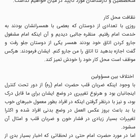
متخصصین و کارشناسان مورد تایید در میان خواهیم گذاشت.
نظافت محل کار
روزى با تعدادى از دوستان که بعضى با همسرانشان بودند به
خدمت امام رفتیم. منظره جالبى دیدیم و آن اینکه امام مشغول
جارو کردن اتاق خود بودند همسر یکى از دوستان جلو رفت و
گفت اجازه بدهید تا اتاق را من جارو کنم. ایشان فرمودند: هرکس
موظف است محل کار خود را خودش تمیز کند.
اختلاف بین مسؤولین
با وجود اینکه ضربان قلب حضرت امام (ره) از دور تحت کنترل
اینجانبان بود و هرنوع تغییرى در وضع ایشان براى ما قابل درک
بود، و نیز با درنظر گرفتن اینکه در افراد بطور معمول خبرهاى خوب
یا بد باعث ‏بروز عکس العمل در وضع بدنى افراد شده و اکثرا
تغییرات بسیار زیادى در فشار خون و ضربان قلب و امثال آن
مى‏شود.
اما در مورد حضرت امام حتى در لحظاتى که اخبار بسیار بدى از